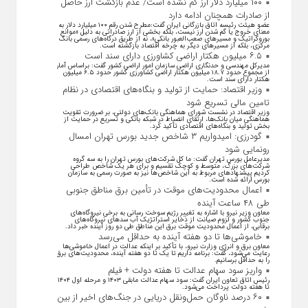
۱۰۰ میلیارد دلار ارز گم نشده است/ عدم بازگشت ارز حاصل
از صادرات همچنان ادامه دارد
عضو هیئت رئیسه اتاق بازرگانی ایران گفت:مطرح شدن رقم ۱۰۰ میلیارد دلار به
معنای خروج یا گم شدن ارز نیست، بلکه بخشی از ارز صادراتی به دلیل «موانع
بوروکراتیک و مسیر‌های صعب‌العبور بانکی»، نه از طریق درگاه‌های رسمی بانک
مرکزی، بلکه از مسیر‌های دیگر به چرخه اقتصاد بازگشته است.
۶.۵ میلیون هکتار اراضی کشاورزی دارای سند است
مدیرکل مهندسی و حدنگاری اراضی سازمان امور اراضی کشور گفت: براساس آمار
از مجموع حدود ۱۸.۷ میلیون هکتار اراضی کشاورزی کشور حدود ۶.۵ میلیون
هکتار دارای سند است.
وزیر اقتصاد: حمایت از تولید و بنگاه‌های اقتصادی در نظام
تامین مالی تسریع شود
وزیر اقتصاد در نشست شورای هماهنگی بانک‌های دولتی، بر ضرورت تقویت
هماهنگی میان بانک‌ها، ارتقای انضباط در شبکه بانکی و تسریع در حمایت از
بخش تولید و بنگاه‌های اقتصادی تأکید کرد.
گودرزی: امیدواریم ۳ شاخص جدید بورس تهران امسال
رونمایی شود
مدیرعامل بورس تهران گفت: ما کل شرکت‌های بورس تهران را به سه گروه
شرکت‌های بزرگ، متوسط و کوچک تقسیم و برای هر یک شاخص طراحی
کردیم پیشنهاد‌های مربوط به این شاخص‌ها نیز به صورت رسمی به سازمان
بورس ارائه شده است.
اعمال محدودیت‌های موقت در تأمین برق مناطق جنوبی
طی ۴۸ ساعت آینده
معاون وزیر نیرو با اشاره به تغییر رژیم سوخت رسانی به برخی نیروگاه‌های
جنوب کشور و لزوم صیانت از ذخایر استراتژیک آب سد‌های نیروگاه‌های
برقابی، از اعمال محدودیت‌ موقت برق این مناطق طی دو روز آینده خبر داد.
خاموشی‌ها تا دو هفته آینده به حداقل می‌رسد
معاون برق و انرژی وزارت نیرو، با تأکید بر اینکه عدالت در اعمال خاموشی‌ها
رعایت می‌شود، گفت: برنامه داریم تا یک تا دو هفته آینده، محدودیت‌های برق
را به حداقل برسانیم.
واریز سود سهام عدالت تا هفته دولت + فیلم
رئیس اتاق تعاون ایران گفت: سود سهام عدالت مابقی ۱۴۰۳ و مرحله اول ۱۴۰۴
تا هفته دولت پرداخت می‌شود.
۶۰ درصد ناوگان حمل‌ونقل دریایی در جنگ‌های اخیر از بین