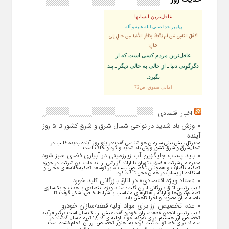
غافل‌ترین انسانها
پيامبر خدا صلى‏ الله‏ عليه ‏و‏ آله:
أغفَلُ النّاسِ مَن لَم يَتَّعِظْ بِتَغَيُّرِ الدُّنيا مِن حالٍ إلى
حالٍ؛
غافل‏‌ترين مردم كسى است كه از
دگرگونى دنيا ـ از حالى به حالى ديگر ـ پند
نگیرد.
امالی صدوق، ص72
اخبار اقتصادی
وزش باد شدید در نواحی شمال شرق و شرق کشور تا ۵ روز
آینده
مدیرکل پیش بینی سازمان هواشناسی گفت:در پنج روز آینده پدیده غالب در
شمال‌شرق و شرق کشور وزش باد شدید و گرد و خاک است.
باید پساب جایگزین آب‌ زیرزمینی در آبیاری فضای سبز شود
مدیرعامل شرکت فاضلاب تهران با ارائه گزارشی از اقدامات این شرکت در حوزه
تصفیه فاضلاب و همچنین تخصیص پساب، بر توسعه تصفیه‌خانه‌های محلی و
استفاده از پساب در همان محل تأکید کرد.
«ستاد ویژه اقتصادی» در اتاق بازرگانی کلید خورد
نایب رئیس اتاق بازرگانی ایران گفت: ستاد ویژه اقتصادی با هدف چابک‌سازی
تصمیم‌گیری‌ها و ارائه راهکار‌های متناسب با شرایط خاص، شکل گرفت تا
فاصله میان مصوبه و اجرا کاهش یابد.
عدم تخصیص ارز برای مواد اولیه قطعه‌سازان خودرو
نایب رئیس انجمن قطعه‌سازان خودرو گفت:بیش از یک سال است درگیر فرآیند
تخصیص ارز هستیم. برای نمونه، مواد اولیه‌ای که ۱۸ تیرماه سال گذشته در
سامانه برای خط تولید ثبت کرده‌ایم، هنوز تخصیص ارز آن انجام نشده است.