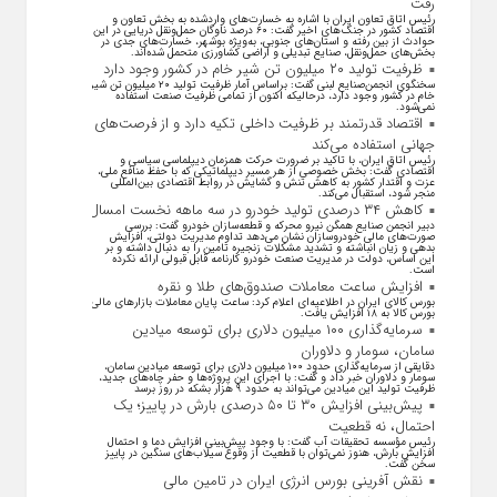
رفت
رئیس اتاق تعاون ایران با اشاره به خسارت‌های واردشده به بخش تعاون و
اقتصاد کشور در جنگ‌های اخیر گفت: ۶۰ درصد ناوگان حمل‌ونقل دریایی در این
حوادث از بین رفته و استان‌های جنوبی، به‌ویژه بوشهر، خسارت‌های جدی در
بخش‌های حمل‌ونقل، صنایع تبدیلی و اراضی کشاورزی متحمل شده‌اند.
ظرفیت تولید ۲۰ میلیون تن شیر خام در کشور وجود دارد
سخنگوی انجمن‌صنایع لبنی گفت: براساس آمار ظرفیت تولید ۲۰ میلیون تن شیر
خام در کشور وجود دارد، درحالیکه اکنون از تمامی ظرفیت صنعت استفاده
نمی‌شود.
اقتصاد قدرتمند بر ظرفیت داخلی تکیه دارد و از فرصت‌های
جهانی استفاده می‌کند
رئیس اتاق ایران، با تاکید بر ضرورت حرکت همزمان دیپلماسی سیاسی و
اقتصادی گفت: بخش خصوصی از هر مسیر دیپلماتیکی که با حفظ منافع ملی،
عزت و اقتدار کشور به کاهش تنش و گشایش در روابط اقتصادی بین‌المللی
منجر شود، استقبال می‌کند.
کاهش ۳۴ درصدی تولید خودرو در سه ماهه نخست امسال
دبیر انجمن صنایع همگن نیرو محرکه و قطعه‌سازان خودرو گفت: بررسی
صورت‌های مالی خودروسازان نشان می‌دهد تداوم مدیریت دولتی، افزایش
بدهی و زیان انباشته و تشدید مشکلات زنجیره تامین را به دنبال داشته و بر
این اساس، دولت در مدیریت صنعت خودرو کارنامه قابل قبولی ارائه نکرده
است.
افزایش ساعت معاملات صندوق‌های طلا و نقره
بورس کالای ایران در اطلاعیه‌ای اعلام کرد: ساعت پایان معاملات بازار‌های مالی
بورس کالا به ۱۸ افزایش یافت.
سرمایه‌گذاری ۱۰۰ میلیون دلاری برای توسعه میادین
سامان، سومار و دلاوران
دقایقی از سرمایه‌گذاری حدود ۱۰۰ میلیون دلاری برای توسعه میادین سامان،
سومار و دلاوران خبر داد و گفت: با اجرای این پروژه‌ها و حفر چاه‌های جدید،
ظرفیت تولید این میادین می‌تواند به حدود ۹ هزار بشکه در روز برسد
پیش‌بینی افزایش ۳۰ تا ۵۰ درصدی بارش در پاییز؛ یک
احتمال، نه قطعیت
رئیس مؤسسه تحقیقات آب گفت: با وجود پیش‌بینی افزایش دما و احتمال
افزایش بارش، هنوز نمی‌توان با قطعیت از وقوع سیلاب‌های سنگین در پاییز
سخن گفت.
نقش آفرینی بورس انرژی ایران در تامین مالی