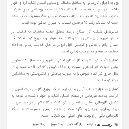
وی به اجرای گازرسانی به مناطق مختلف روستایی استان اشاره کرد و اظهار
داشت: در این زمینه جذب ۴ هزار مشترک جدید روستایی برای شرکت
مصوب شده بود که در سه ماهه نخست امسال ۶۰۰ مشترک جذب شده
است که نشانگر رشد ۱۵ درصدی نسبت به میزان ابلاغی بوده است.
مدیرعامل شرکت گاز استان درصد تحقق جذب مشترک به ترتیب در
مناطق شهری و روستایی را ۱۴ و ۱۵ درصد عنوان و تصریح کرد: شرکت گاز
استان ایلام با تلاش و کوشش قابل قبولی در حال خدمت رسانی به آحاد
مختلف جامعه و محرومیت زدایی است.
کشاورز تأکید کرد: شرکت گاز استان ایلام از شهریور ماه سال ۹۸ بعنوان
اولین شرکت گاز استانی نسبت به حذف قبوض کاغذی اقدام نمود و در
سال جاری نیز تمام قبوض را به صورت پیامکی و الکترونیکی به مشترکین
ابلاغ کرده است.
کشاورز به افزایش تاب آوری و پایداری شبکه توزیع گاز و رعایت اصول و
الزامات پدافند غیرعامل در سطح استان اشاره و اظهار داشت: با توجه به
تکمیل گازرسانی استان و تغییر رویکرد شرکت گاز ایلام از فاز مهندسی به
بهره برداری، پایداری، نگهداشت و حفظ ایمنی تاسیسات و شبکه
گازرسانی یکی از اولویت های اصلی این شرکت است.
ایلام
پایگاه خبری نودادامروز
نودادامروز
برچسب ها :
,
,