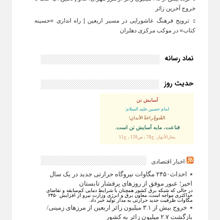
خروج آخرین زائر
ترویج فرهنگ عاشورایی در مسیر اربعین | راه‌ اندازی «حسینه
کتاب» در موکب مرکزی دهلران
نماد رسانه
حدیث روز
آسایش تن
امام حسین علیه السلام:
القُنوعُ راحَةُ الأبدانِ؛
قناعت، مايه آسايش تن است.
بحارالأنوار: ج78 ، ص128 ، ح11
اخبار اقتصادی
احداث۲۴۵۰ مگاوات نیروگاه حرارتی جدید در یک سال
اخیر؛ عبور موفق از روز‌های پرفشار تابستان
در حالی که شبکه برق کشور همچنان با شرایط دمایی کم‌سابقه و تقاضای
حداکثری مواجه است، معاون برق و انرژی وزارت نیرو از افزایش ۲۴۵۰
مگاوات ظرفیت جدید حرارتی به مدار تولید خبر داد.
خروج بیش از ۳.۱ میلیون زائر اربعین از مرزهای زمینی/
بازگشت ۲.۷ میلیون زائر به کشور