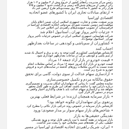
رئیس مرکز مدیریت راه‌های کشور از خروج بیش از ۳ میلیون و ۱۰۲ هزار
زائر اربعین از مرزهای شش‌گانه زمینی و بازگشت حدود ۲ میلیون و ۷۶۵
هزار زائر به کشور تا ساعت ۲۴ روز بیست‌ویکم طرح اربعین خبر داد
ارتقای مبادلات تجاری ایران با کشور‌های عضو اتحادیه
اقتصادی اوراسیا
وزیر صنعت، معدن و تجارت جمهوری اسلامی ایران، ضمن اعلام پایان
موفقیت‌آمیز دومین نشست شورای بین‌دولتی اتحادیه اقتصادی اوراسیا در
قرقیزستان، از تصویب جمع‌بندی‌های راهبردی این اجلاس خبر داد.
جزئیات تأخیر پرواز تهران ـ استانبول اعلام شد
شرکت هواپیمایی جمهوری اسلامی ایران در خصوص جزئیات تأخیر پرواز
تهران_ استانبول توضیح داد.
کشاورزان از سم‌پاشی و کوددهی در ساعات بعدازظهر
اجتناب کنند
کارشناس هواشناسی کشاورزی گفت:توجه به رعد و برق و احتمال باد شدید
از سم پاشی و کوددهی برگی در ساعات بعدازظهر خودداری شود.
قیمت خودرو در بازار آزاد جمعه ۱۶ مرداد
قیمت خودرو در بازار آزاد امروز جمعه ۱۶ مرداد بر اساس معاملات انجام
شده نسبت به آخرین معاملات روز‌های گذشته در سایت‌های خرید و فروش
خودرو به شرح زیر است.
آزادسازی سهام عدالت از سوی دولت، گامی برای تحقق
حقوق مالکانه مردم و تکمیل خصوصی‌سازی
نماینده مجلس گفت: تا زمانی که سهامداران امکان مدیریت و تصمیم‌گیری
درباره دارایی خود را نداشته باشند، اهداف این طرح به طور کامل محقق
نخواهد شد و آزادسازی سهام عدالت باید با هدف واگذاری اختیار واقعی به
مردم در دستور کار قرار گیرد.
بازار سرمایه همچنان ارزنده/ در شرایط فعلی بهترین
پرتفوی برای سهامداران چگونه خواهد بود؟
کارشناس بازار سرمایه در خصوص روند حرکتی بازار نکاتی را مطرح کرد.
شاخص‌های بازار سهام سوار بر مدار صعودی/ ورود
نقدینگی حقیقی‌ها به بازار
بازار سرمایه در هفته گذشته با ثبت بازدهی قابل توجه و ورود نقدینگی
حقیقی، یکی از هفته‌های سبز معاملاتی خود را پشت سر گذاشت.
ایران، شریک راهبردی اتحادیه اقتصادی اوراسیا در مسیر