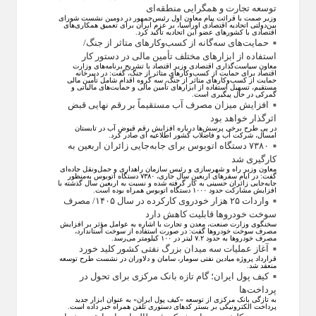
توسعه تجارت و همگرایی منطقه‌ای
وزیر صمت با قرائت پیام معاون اول رئیس‌جمهور در دومین نشست شورای
بین‌دولتی اتحادیه اقتصادی اوراسیا، بر عزم ایران برای تعمیق همکاری‌های
اقتصادی با کشورهای عضو این اتحادیه تأکید کرد.
حمایت‌های سه‌گانه از کسب‌وکارهای متاثر از جنگ/
استفاده از ابزارهای مختلف تأمین مالی در دستور کار
معاون سیاست‌گذاری اقتصادی وزیر اقتصاد با تشریح برنامه‌های وزارت
اقتصاد برای حمایت از کسب‌وکار‌های متاثر از جنگ، گفت: در دبیرخانه
حمایت از کسب‌وکار‌های متاثر از جنگ، سه گروه اقدام شامل تأمین مالی
مستقیم، تسهیل استفاده از ابزار‌های تأمین مالی و حمایت‌های مالیاتی و
گمرکی در حال پیگیری است.
افزایش میزان مصرف آب مستقیماً بر رقم نهایی قبض
اثرگذار خواهد بود
در پی طرح برخی پرسش‌ها درباره افزایش رقم قبوض آب در تابستان
امسال، شرکت آب و فاضلاب کشور اطلاعیه ای صادر کرد.
۷۳۸۰ دستگاه اتوبوس برای جابه‌جایی زائران اربعین به
کارگیری شد
معاون وزیر راه و شهرسازی و رئیس سازمان راهداری و حمل‌ونقل جاده‌ای
گفت: در ایام سفرهای اربعین سال جاری، ۷۳۸۰ دستگاه اتوبوس به‌منظور
جابه‌جایی زائران حسینی به‌ کار گرفته شده و نسبت به اربعین سال گذشته با
افزایش مشارکت حدود ۱۰۰۰ دستگاه اتوبوس همراه بوده است.
واردات ۲۵ هزار خودروی کارکرده در سال ۱۴۰۵/ مصرف
سوخت خودرو‌ها قابلیت کاهش دارد
سخنگوی وزارت صنعت، معدن و تجارت با اشاره به عوامل مؤثر بر افزایش
مصرف سوخت خودرو‌ها گفت: در صورت استفاده از سوخت استاندارد،
مصرف خودرو‌ها به حدود ۷.۲ لیتر در ۱۰۰ کیلومتر می‌رسد.
آغاز عملیات سه میدان بزرگ نفتی کشور کلید خورد
قرارداد پروژه میادین نفتی سومار، سامان و دلاوران در نشست طرح توسعه
منعقد شد.
کیف پول ایران؛ گام تازه بانک مرکزی برای تحول در
پرداخت‌ها
به تازگی بانک مرکزی از توسعه «کیف پول ایران» به عنوان ابزار جدید
پرداخت الکترونیکی بر بستر کد‌های دستوری تلفن همراه خبر داده است.