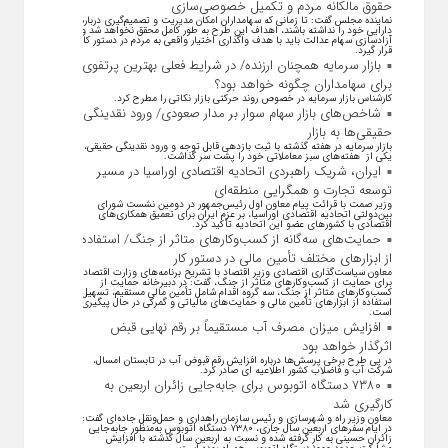
حقوق مالکانه مردم و تکمیل خصوصی‌سازی
نماینده مجلس گفت: تا زمانی که سهامداران امکان مدیریت و تصمیم‌گیری درباره
دارایی خود را نداشته باشند، اهداف این طرح به طور کامل محقق نخواهد شد و
آزادسازی سهام عدالت باید با هدف واگذاری اختیار واقعی به مردم در دستور کار
قرار گیرد.
بازار سرمایه همچنان ارزنده/ در شرایط فعلی بهترین پرتفوی
برای سهامداران چگونه خواهد بود؟
کارشناس بازار سرمایه در خصوص روند حرکتی بازار نکاتی را مطرح کرد.
شاخص‌های بازار سهام سوار بر مدار صعودی/ ورود نقدینگی
حقیقی‌ها به بازار
بازار سرمایه در هفته گذشته با ثبت بازدهی قابل توجه و ورود نقدینگی حقیقی،
یکی از هفته‌های سبز معاملاتی خود را پشت سر گذاشت.
ایران، شریک راهبردی اتحادیه اقتصادی اوراسیا در مسیر
توسعه تجارت و همگرایی منطقه‌ای
وزیر صمت با قرائت پیام معاون اول رئیس‌جمهور در دومین نشست شورای
بین‌دولتی اتحادیه اقتصادی اوراسیا، بر عزم ایران برای تعمیق همکاری‌های
اقتصادی با کشورهای عضو این اتحادیه تأکید کرد.
حمایت‌های سه‌گانه از کسب‌وکارهای متاثر از جنگ/ استفاده
از ابزارهای مختلف تأمین مالی در دستور کار
معاون سیاست‌گذاری اقتصادی وزیر اقتصاد با تشریح برنامه‌های وزارت اقتصاد
برای حمایت از کسب‌وکار‌های متاثر از جنگ، گفت: در دبیرخانه حمایت از
کسب‌وکار‌های متاثر از جنگ، سه گروه اقدام شامل تأمین مالی مستقیم، تسهیل
استفاده از ابزار‌های تأمین مالی و حمایت‌های مالیاتی و گمرکی در حال پیگیری
است.
افزایش میزان مصرف آب مستقیماً بر رقم نهایی قبض
اثرگذار خواهد بود
در پی طرح برخی پرسش‌ها درباره افزایش رقم قبوض آب در تابستان امسال،
شرکت آب و فاضلاب کشور اطلاعیه ای صادر کرد.
۷۳۸۰ دستگاه اتوبوس برای جابه‌جایی زائران اربعین به
کارگیری شد
معاون وزیر راه و شهرسازی و رئیس سازمان راهداری و حمل‌ونقل جاده‌ای گفت:
در ایام سفرهای اربعین سال جاری، ۷۳۸۰ دستگاه اتوبوس به‌منظور جابه‌جایی
زائران حسینی به‌ کار گرفته شده و نسبت به اربعین سال گذشته با افزایش