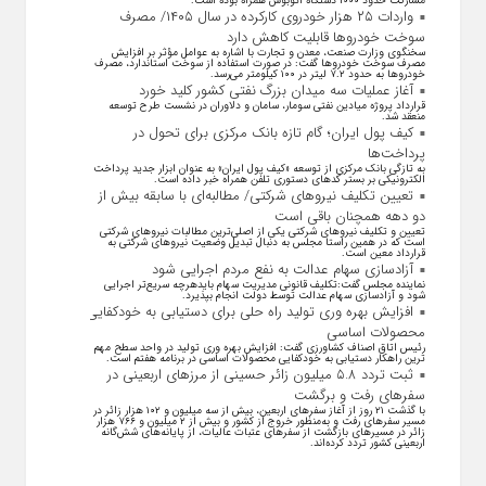
مشارکت حدود ۱۰۰۰ دستگاه اتوبوس همراه بوده است.
واردات ۲۵ هزار خودروی کارکرده در سال ۱۴۰۵/ مصرف
سوخت خودرو‌ها قابلیت کاهش دارد
سخنگوی وزارت صنعت، معدن و تجارت با اشاره به عوامل مؤثر بر افزایش
مصرف سوخت خودرو‌ها گفت: در صورت استفاده از سوخت استاندارد، مصرف
خودرو‌ها به حدود ۷.۲ لیتر در ۱۰۰ کیلومتر می‌رسد.
آغاز عملیات سه میدان بزرگ نفتی کشور کلید خورد
قرارداد پروژه میادین نفتی سومار، سامان و دلاوران در نشست طرح توسعه
منعقد شد.
کیف پول ایران؛ گام تازه بانک مرکزی برای تحول در
پرداخت‌ها
به تازگی بانک مرکزی از توسعه «کیف پول ایران» به عنوان ابزار جدید پرداخت
الکترونیکی بر بستر کد‌های دستوری تلفن همراه خبر داده است.
تعیین تکلیف نیروهای شرکتی/ مطالبه‌ای با سابقه بیش از
دو دهه همچنان باقی است
تعیین و تکلیف نیرو‌های شرکتی یکی از اصلی‌ترین مطالبات نیرو‌های شرکتی
است که در همین راستا مجلس به دنبال تبدیل وضعیت نیرو‌های شرکتی به
قرارداد معین است.
آزادسازی سهام عدالت به نفع مردم اجرایی شود
نماینده مجلس گفت:تکلیف قانونی مدیریت سهام بایدهرچه سریع‌تر اجرایی
شود و آزادسازی سهام عدالت توسط دولت انجام بپذیرد.
افزایش بهره وری تولید راه حلی برای دستیابی به خودکفایی
محصولات اساسی
رئیس اتاق اصناف کشاورزی گفت: افزایش بهره وری تولید در واحد سطح مهم
ترین راهکار دستیابی به خودکفایی محصولات اساسی در برنامه هفتم است.
ثبت تردد ۵.۸ میلیون زائر حسینی از مرزهای اربعینی در
سفرهای رفت و برگشت
با گذشت ۲۱ روز از آغاز سفرهای اربعین، بیش از سه میلیون و ۱۰۲ هزار زائر در
مسیر سفرهای رفت و به‌منظور خروج از کشور و بیش از ۲ میلیون و ۷۶۶ هزار
زائر در مسیرهای بازگشت از سفرهای عتبات عالیات، از پایانه‌های شش‌گانه
اربعینی کشور تردد کرده‌اند.