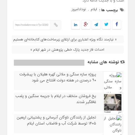
است و با جدیت ادامه دارد.
ایلام
نودادامروز
برچسب ها :
,
https://nodademrooz.ir/?p=32343
« نیازمند نگاه ویژه اعتباری برای ارتقای زیرساخت‌های کتابخانه‌ای هستیم
احداث فاز جدید پارک خطی پژوهش در شهر ایلام »
نوشته های مشابه
پروژه سازه سنگی و ملاتی کهره هلیلان با پیشرفت
۹۰ درصدی در هفته دولت افتتاح می شود
یخ‌ فروشان متخلف در ایلام با جریمه سنگین و پلمب
غافلگیر شدند
تجلیل از رانندگان ناوگان آبرسانی و پشتیبانی اربعین
۱۴۰۵ توسط شرکت آب و فاضلاب استان ایلام