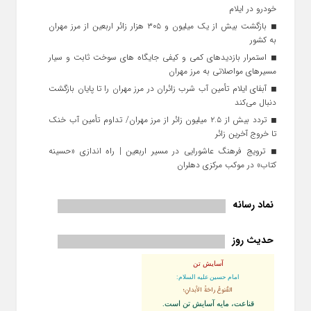
خودرو در ایلام
بازگشت بیش از یک میلیون و ۳۰۵ هزار زائر اربعین از مرز مهران
به کشور
استمرار بازدیدهای کمی و کیفی جایگاه‌ های سوخت ثابت و سیار
مسیرهای مواصلاتی به مرز مهران
آبفای ایلام تأمین آب شرب زائران در مرز مهران را تا پایان بازگشت
دنبال می‌کند
تردد بیش از ۲.۵ میلیون زائر از مرز مهران/ تداوم تأمین آب خنک
تا خروج آخرین زائر
ترویج فرهنگ عاشورایی در مسیر اربعین | راه‌ اندازی «حسینه
کتاب» در موکب مرکزی دهلران
نماد رسانه
حدیث روز
آسایش تن
امام حسین علیه السلام:
القُنوعُ راحَةُ الأبدانِ؛
قناعت، مايه آسايش تن است.