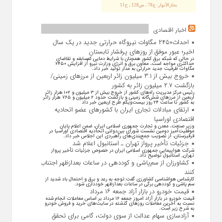
بحارالأنوار: ج78 ، ص128 ، ح11
اخبار اقتصادی
احداث۲۴۵۰ مگاوات نیروگاه حرارتی جدید در یک سال
اخیر؛ عبور موفق از روز‌های پرفشار تابستان
در حالی که شبکه برق کشور همچنان با شرایط دمایی کم‌سابقه و تقاضای
حداکثری مواجه است، معاون برق و انرژی وزارت نیرو از افزایش ۲۴۵۰
مگاوات ظرفیت جدید حرارتی به مدار تولید خبر داد.
خروج بیش از ۳.۱ میلیون زائر اربعین از مرزهای زمینی/
بازگشت ۲.۷ میلیون زائر به کشور
رئیس مرکز مدیریت راه‌های کشور از خروج بیش از ۳ میلیون و ۱۰۲ هزار زائر
اربعین از مرزهای شش‌گانه زمینی و بازگشت حدود ۲ میلیون و ۷۶۵ هزار زائر
به کشور تا ساعت ۲۴ روز بیست‌ویکم طرح اربعین خبر داد
ارتقای مبادلات تجاری ایران با کشور‌های عضو اتحادیه
اقتصادی اوراسیا
وزیر صنعت، معدن و تجارت جمهوری اسلامی ایران، ضمن اعلام پایان
موفقیت‌آمیز دومین نشست شورای بین‌دولتی اتحادیه اقتصادی اوراسیا در
قرقیزستان، از تصویب جمع‌بندی‌های راهبردی این اجلاس خبر داد.
جزئیات تأخیر پرواز تهران ـ استانبول اعلام شد
شرکت هواپیمایی جمهوری اسلامی ایران در خصوص جزئیات تأخیر پرواز
تهران_ استانبول توضیح داد.
کشاورزان از سم‌پاشی و کوددهی در ساعات بعدازظهر اجتناب
کنند
کارشناس هواشناسی کشاورزی گفت:توجه به رعد و برق و احتمال باد شدید از
سم پاشی و کوددهی برگی در ساعات بعدازظهر خودداری شود.
قیمت خودرو در بازار آزاد جمعه ۱۶ مرداد
قیمت خودرو در بازار آزاد امروز جمعه ۱۶ مرداد بر اساس معاملات انجام شده
نسبت به آخرین معاملات روز‌های گذشته در سایت‌های خرید و فروش خودرو
به شرح زیر است.
آزادسازی سهام عدالت از سوی دولت، گامی برای تحقق