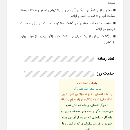
شدند
تجلیل از رانندگان ناوگان آبرسانی و پشتیبانی اربعین ۱۴۰۵ توسط
شرکت آب و فاضلاب استان ایلام
کشف ۱۰ تخلف صنفی در گشت مشترک نظارت بر بازار خدمات
خودرو در ایلام
بازگشت بیش از یک میلیون و ۳۰۵ هزار زائر اربعین از مرز مهران
به کشور
نماد رسانه
حدیث روز
باقیات الصالحات
پيامبر صلى‏ الله‏ عليه ‏و‏ آله:
إذا ماتَ الإنسانُ انقَطَعَ عَمَلُهُ إلاّ مِن ثَلاثٍ: إلاّ مِن
صَدَقَةٍ جاريَةٍ أو عِلمٍ يُنتَفَعُ بِهِ أو وَلَدٍ صالِحٍ يَدعُو لَهُ؛
با مرگ انسان، رشته عملش قطع
مى‌شود، مگر از سه چيز: صدقه جارى (و
ماندگار)، دانشى كه مردم از آن بهره‏‌مند
شوند، و فرزند نيكوكارى كه برايش دعا
كند.