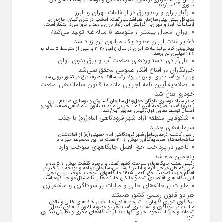
رئیس‌کل بانک مرکزی بر ضرورت سرمایه‌گذاری و توسعه زیرساخت‌های این
فناوری تأکید کردند.
رگبار باران و رعدوبرق در ارتفاعات تهران و البرز
مدیرکل پیش بینی سازمان هواشناسی گفت: امشب در شرق گیلان، مازندران،
ارتفاعات البرز و تهران، افزایش ابر، رگبار باران و رعد و برق مورد انتظار است.
ایران امسال بیشتر از متوسط ۵ ساله غله تولید می‌کند/
ذخایر غلات ایران حدود یک میلیون تن زیاد شد
پیش‌بینی کرد تولید غلات ایران در سال زراعی ۲۰۲۶ با عبور از متوسط ۵ ساله به
۲۱.۶ میلیون تن برسد.
علی‌آبادی: دستاورد‌های صنعت آب و برق بدون توان
خبرنگاران در اقناع افکار عمومی محقق نمی‌شد
وزیر نیرو گفت: برای اولین بار روند رشد سالانه مصرف برق در کشور نزولی شد.
اصلاحیه آیین نامه اجرایی ماده ۱۰ قانون ساماندهی صنعت
خودرو ابلاغ شد
مدیر ستاد نوسازی ناوگان حمل‌ونقل سازمان گسترش و نوسازی صنایع ایران
(ایدرو) گفت: اصلاحیه آیین نامه اجرایی ماده ۱۰ قانون ساماندهی صنعت خودرو
امسال توسط معاون اول رئیس جمهور ابلاغ شد.
شکوفایی منطقه آزاد شهر فرودگاهی امام(ره) با جذب
سرمایه‌های جدید
رامین کاشف اذرمدیرعامل شهر فرودگاهی امام خمینی (ره) از آماده‌شدن
تفاهم‌نامه‌های سرمایه‌گذاری بیش از ۲۰ همت در این مجموعه خبر داد.
تاخیر در پرداخت حق العمل جایگاههای سوخت وارد
پنجمین ماه شد
رئیس صنف جایگاههای سوخت کشور گفت: با وجود گذشت بیش از ۵ ماه و
علی رغم طی مراحل لازم و آنالیز کارشناسی، سازمان برنامه و بودجه با تاخیر در
اقدام جهت تصویب حق العمل ۱۴۰۵ جایگاههای سوخت، موجب زیان دهی
این بنگاه های اقتصادی شده و مالکان جایگاه ها را با مشکل مواجه کرده است.
مالیات بر خانه‌های خالی و مالیات بر سوداگری و سفته‌بازی
هر دو قانون رسمی کشور هستند
سخنگوی شورای نگهبان با اشاره به قانون مالیات بر خانه‌های خالی و قانون
مالیات بر سوداگری و سفته‌بازی گفت: هر دو مصوبه اکنون به قانون تبدیل
شده‌اند و جزئیات نحوه اجرای آنها باید از دستگاه‌های مجری و نظارتی پیگیری
شود.