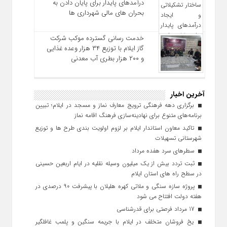
درآمدهای پایدار برای پایان دادن به
بحران‌ های مالی شهرداری‌ ها
خدمت رسانی گسترده موکب شرکت
گاز ایلام با توزیع ۳۴ هزار وعده غذایی
و ۲۰۰ هزار بطری آب معدنی
آخرین اخبار
برگزاری دهه فرهنگی ترویج معارف نماز و مسجد در ایلام؛ تبیین
برنامه‌های متنوع برای نهادینه‌سازی فرهنگ اقامه نماز
تاکید معاون استاندار ایلام بر لزوم اولویت‌ بندی طرح‌ ها و توزیع
شهرستانی تسهیلات
سطرهای سرد هفده مرداد
ثبت تردد بیش از یک میلیون وسیله نقلیه در ایام اربعین حسینی
در سطح راه‌ های استان ایلام
پروژه سازه سنگی و ملاتی کهره هلیلان با پیشرفت ۹۰ درصدی در
هفته دولت افتتاح می شود
17 مرداد فرصتی برای قدرشناسی
یخ‌ فروشان متخلف در ایلام با جریمه سنگین و پلمب غافلگیر