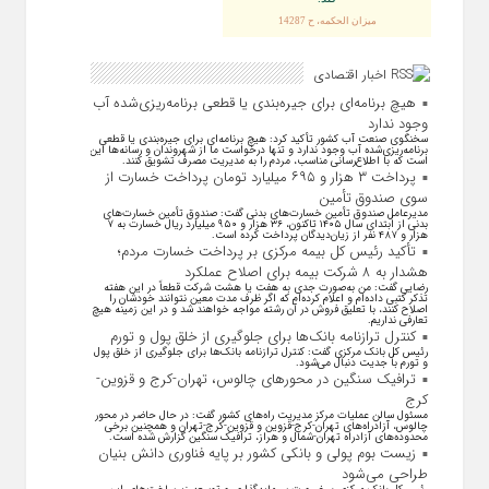
ميزان الحكمه، ح 14287
اخبار اقتصادی
هیچ برنامه‌ای برای جیره‌بندی یا قطعی برنامه‌ریزی‌شده آب
وجود ندارد
سخنگوی صنعت آب کشور تأکید کرد: هیچ برنامه‌ای برای جیره‌بندی یا قطعی
برنامه‌ریزی‌شده آب وجود ندارد و تنها درخواست ما از شهروندان و رسانه‌ها این
است که با اطلاع‌رسانی مناسب، مردم را به مدیریت مصرف تشویق کنند.
پرداخت ۳ هزار و ۶۹۵ میلیارد تومان پرداخت خسارت از
سوی صندوق تأمین
مدیرعامل صندوق تأمین خسارت‌های بدنی گفت: صندوق تأمین خسارت‌های
بدنی از ابتدای سال ۱۴۰۵ تاکنون، ۳۶ هزار و ۹۵۰ میلیارد ریال خسارت به ۷
هزار و ۴۸۷ نفر از زیان‌دیدگان پرداخت کرده است.
تأکید رئیس کل بیمه مرکزی بر پرداخت خسارت مردم؛
هشدار به ۸ شرکت‌ بیمه برای اصلاح عملکرد
رضایی گفت: من به‌صورت جدی به هفت یا هشت شرکت قطعاً در این هفته
تذکر کتبی داده‌ام و اعلام کرده‌ام که اگر ظرف مدت معین نتوانند خودشان را
اصلاح کنند، با تعلیق فروش در آن رشته مواجه خواهند شد و در این زمینه هیچ
تعارفی نداریم.
کنترل ترازنامه بانک‌ها برای جلوگیری از خلق پول و تورم
رئیس کل بانک مرکزی گفت: کنترل ترازنامه بانک‌ها برای جلوگیری از خلق پول
و تورم با جدیت دنبال می‌شود.
ترافیک سنگین در محورهای چالوس، تهران-کرج و قزوین-
کرج
مسئول سالن عملیات مرکز مدیریت راه‌های کشور گفت: در حال حاضر در محور
چالوس، آزادراه‌های تهران-کرج-قزوین و قزوین-کرج-تهران و همچنین برخی
محدوده‌های آزادراه تهران-شمال و هراز، ترافیک سنگین گزارش شده است.
زیست بوم پولی و بانکی کشور بر پایه فناوری دانش بنیان
طراحی می‌شود