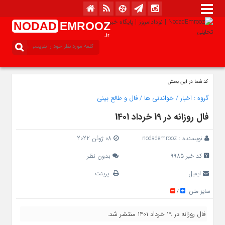
NODAD
EMROOZ
.ir
کد شما در این بخش
گروه :
اخبار
/
خواندنی ها
/
فال و طالع بینی
فال روزانه در 19 خرداد 1401
نویسنده :
nodademrooz
08 ژوئن 2022
کد خبر 9985
بدون نظر
ایمیل
پرینت
سایز متن
/
فال روزانه در 19 خرداد 1401 منتشر شد.