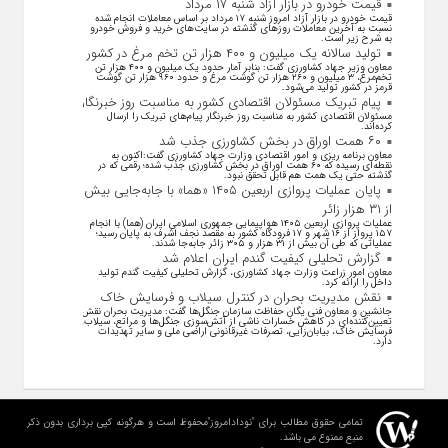
قیمت خودرو در بازار آزاد شنبه ۱۷ مرداد
قیمت خودرو در بازار آزاد امروز شنبه ۱۷ مرداد بر اساس معاملات انجام شده
نسبت به آخرین معاملات روز‌های گذشته در سایت‌های خرید و فروش خودرو
به شرح زیر است.
تولید سالانه یک میلیون و ۴۰۰ هزار تن تخم مرغ در کشور
معاون وزیر جهاد کشاورزی گفت: بنابر آمار حدود یک میلیون و ۴۰۰ هزار تن
تخم‌مرغ، ۳ میلیون و ۲۶۰ هزار تن گوشت مرغ و حدود ۹۶۰ هزار تن گوشت
قرمز در کشور تولید می‌شود.
پیام تبریک مسئولان اقتصادی کشور به مناسبت روز خبرنگار
مسئولان اقتصادی کشور به مناسبت روز خبرنگار پیام‌های تبریک را ارسال
کرده‌اند.
۶۰ همت اوراق در بخش کشاورزی جذب شد
معاون برنامه ریزی و امور اقتصادی وزارت جهاد کشاورزی گفت:اکنون به
نقطه‌ای رسیده که ۶۰ همت اوراق در بخش کشاورزی جذب شده؛ رقمی که در
گذشته حتی یک همت هم قابل تحقق نبود.
پایان عملیات پروازی اربعین ۱۴۰۵ «هما» با جابه‌جایی بیش
از ۳۱ هزار زائر
عملیات پروازی اربعین ۱۴۰۵ هواپیمایی جمهوری اسلامی ایران (هما) با انجام
۱۵۷ پرواز از ۱۶ شهر و ۱۷ فرودگاه کشور به مقصد نجف اشرف به پایان رسید؛
عملیاتی که طی آن بیش از ۳۱ هزار و ۳۰۵ زائر جابه‌جا شدند.
گزارش تحلیلی کیفیت گندم ایران اعلام شد
معاون امور زراعت وزارت جهاد کشاورزی، گزارش تحلیلی کیفیت گندم تولید
داخل را ارائه کرد.
نقش مدیریت بحران در کنترل سیلاب و فرسایش خاک
جانشین و معاون فنی یگان حفاظت سازمان جنگل‌ها گفت: مدیریت بحران نقش
تعیین‌کننده‌ای در کاهش خسارات ناشی از آتش‌سوزی جنگل‌ها و مراتع، سیلاب،
فرسایش خاک، بیابان‌زایی، تصرفات غیرقانونی اراضی ملی و سایر تهدیدات
دارد.
تمامی حقوق مطالب برای "نودادامروز"محفوظ است و هرگونه کپی برداری بدون ذکر
منبع ممنوع می باشد.