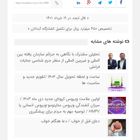
https://nodademrooz.ir/?p=9985
« فال ابجد در 19 خرداد 1401
تخصیص ۴۵۰ میلیارد ریال برای تکمیل کشتارگاه آبدانان »
نوشته های مشابه
تحلیلی مشترک با نگاهی به جرائم سازمان‌ یافته بین‌
المللی و غیربین‌ المللی از منظر جرم‌ شناسی جنایات
فراملی
ساعت و لحظه تحویل سال ۱۴۰۴ /تقویم جدید و
مناسبت ها
اولین علامت ویروس کرونای جدید دی ماه ۱۴۰۳ /
میزان کشندگی ویروس متاپنومو-ویروسِ انسانی یا
HMPV / توصیه مهم به مردم برای پیشگیری
دعای قبل از خواب / دعا هنگام خواب