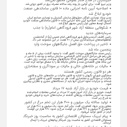
خبرنگاران در اقناع افکار عمومی محقق نمی‌شد
وزیر نیرو گفت: برای اولین بار روند رشد سالانه مصرف برق در کشور نزولی شد.
اصلاحیه آیین نامه اجرایی ماده ۱۰ قانون ساماندهی صنعت
خودرو ابلاغ شد
مدیر ستاد نوسازی ناوگان حمل‌ونقل سازمان گسترش و نوسازی صنایع ایران
(ایدرو) گفت: اصلاحیه آیین نامه اجرایی ماده ۱۰ قانون ساماندهی صنعت خودرو
امسال توسط معاون اول رئیس جمهور ابلاغ شد.
شکوفایی منطقه آزاد شهر فرودگاهی امام(ره) با جذب
سرمایه‌های جدید
رامین کاشف اذرمدیرعامل شهر فرودگاهی امام خمینی (ره) از آماده‌شدن
تفاهم‌نامه‌های سرمایه‌گذاری بیش از ۲۰ همت در این مجموعه خبر داد.
تاخیر در پرداخت حق العمل جایگاههای سوخت وارد
پنجمین ماه شد
رئیس صنف جایگاههای سوخت کشور گفت: با وجود گذشت بیش از ۵ ماه و
علی رغم طی مراحل لازم و آنالیز کارشناسی، سازمان برنامه و بودجه با تاخیر در
اقدام جهت تصویب حق العمل ۱۴۰۵ جایگاههای سوخت، موجب زیان دهی
این بنگاه های اقتصادی شده و مالکان جایگاه ها را با مشکل مواجه کرده است.
مالیات بر خانه‌های خالی و مالیات بر سوداگری و سفته‌بازی
هر دو قانون رسمی کشور هستند
سخنگوی شورای نگهبان با اشاره به قانون مالیات بر خانه‌های خالی و قانون
مالیات بر سوداگری و سفته‌بازی گفت: هر دو مصوبه اکنون به قانون تبدیل
شده‌اند و جزئیات نحوه اجرای آنها باید از دستگاه‌های مجری و نظارتی پیگیری
شود.
قیمت خودرو در بازار آزاد شنبه ۱۷ مرداد
قیمت خودرو در بازار آزاد امروز شنبه ۱۷ مرداد بر اساس معاملات انجام شده
نسبت به آخرین معاملات روز‌های گذشته در سایت‌های خرید و فروش خودرو
به شرح زیر است.
تولید سالانه یک میلیون و ۴۰۰ هزار تن تخم مرغ در کشور
معاون وزیر جهاد کشاورزی گفت: بنابر آمار حدود یک میلیون و ۴۰۰ هزار تن
تخم‌مرغ، ۳ میلیون و ۲۶۰ هزار تن گوشت مرغ و حدود ۹۶۰ هزار تن گوشت
قرمز در کشور تولید می‌شود.
پیام تبریک مسئولان اقتصادی کشور به مناسبت روز خبرنگار
مسئولان اقتصادی کشور به مناسبت روز خبرنگار پیام‌های تبریک را ارسال
کرده‌اند.