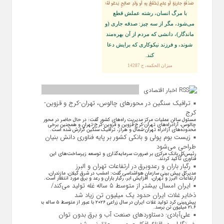
صَدَقَةٍ جاريَةٍ أو عِلمٍ يُنتَفَعُ بِهِ أو وَلَدٍ صالِحٍ يَدعُو لَهُ؛
با مرگ انسان، رشته عملش قطع
مى‌شود، مگر از سه چيز: صدقه جارى (و
ماندگار)، دانشى كه مردم از آن بهره‏‌مند
شوند، و فرزند نيكوكارى كه برايش دعا
كند.
ميزان الحكمه، ح 14287
اخبار اقتصادی
ترافیک سنگین در محورهای چالوس، تهران-کرج و قزوین-
کرج
مسئول سالن عملیات مرکز مدیریت راه‌های کشور گفت: در حال حاضر در محور
چالوس، آزادراه‌های تهران-کرج-قزوین و قزوین-کرج-تهران و همچنین برخی
محدوده‌های آزادراه تهران-شمال و هراز، ترافیک سنگین گزارش شده است.
زیست بوم پولی و بانکی کشور بر پایه فناوری دانش بنیان
طراحی می‌شود
رئیس‌کل بانک مرکزی بر ضرورت سرمایه‌گذاری و توسعه زیرساخت‌های این
فناوری تأکید کردند.
رگبار باران و رعدوبرق در ارتفاعات تهران و البرز
مدیرکل پیش بینی سازمان هواشناسی گفت: امشب در شرق گیلان، مازندران،
ارتفاعات البرز و تهران، افزایش ابر، رگبار باران و رعد و برق مورد انتظار است.
ایران امسال بیشتر از متوسط ۵ ساله غله تولید می‌کند/
ذخایر غلات ایران حدود یک میلیون تن زیاد شد
پیش‌بینی کرد تولید غلات ایران در سال زراعی ۲۰۲۶ با عبور از متوسط ۵ ساله به
۲۱.۶ میلیون تن برسد.
علی‌آبادی: دستاورد‌های صنعت آب و برق بدون توان