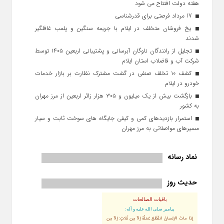
هفته دولت افتتاح می شود
17 مرداد فرصتی برای قدرشناسی
یخ‌ فروشان متخلف در ایلام با جریمه سنگین و پلمب غافلگیر
شدند
تجلیل از رانندگان ناوگان آبرسانی و پشتیبانی اربعین ۱۴۰۵ توسط
شرکت آب و فاضلاب استان ایلام
کشف ۱۰ تخلف صنفی در گشت مشترک نظارت بر بازار خدمات
خودرو در ایلام
بازگشت بیش از یک میلیون و ۳۰۵ هزار زائر اربعین از مرز مهران
به کشور
استمرار بازدیدهای کمی و کیفی جایگاه‌ های سوخت ثابت و سیار
مسیرهای مواصلاتی به مرز مهران
نماد رسانه
حدیث روز
باقیات الصالحات
پيامبر صلى‏ الله‏ عليه ‏و‏ آله:
إذا ماتَ الإنسانُ انقَطَعَ عَمَلُهُ إلاّ مِن ثَلاثٍ: إلاّ مِن