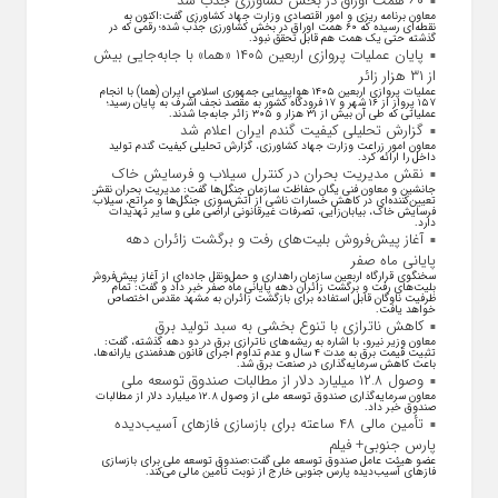
۶۰ همت اوراق در بخش کشاورزی جذب شد
معاون برنامه ریزی و امور اقتصادی وزارت جهاد کشاورزی گفت:اکنون به
نقطه‌ای رسیده که ۶۰ همت اوراق در بخش کشاورزی جذب شده؛ رقمی که در
گذشته حتی یک همت هم قابل تحقق نبود.
پایان عملیات پروازی اربعین ۱۴۰۵ «هما» با جابه‌جایی بیش
از ۳۱ هزار زائر
عملیات پروازی اربعین ۱۴۰۵ هواپیمایی جمهوری اسلامی ایران (هما) با انجام
۱۵۷ پرواز از ۱۶ شهر و ۱۷ فرودگاه کشور به مقصد نجف اشرف به پایان رسید؛
عملیاتی که طی آن بیش از ۳۱ هزار و ۳۰۵ زائر جابه‌جا شدند.
گزارش تحلیلی کیفیت گندم ایران اعلام شد
معاون امور زراعت وزارت جهاد کشاورزی، گزارش تحلیلی کیفیت گندم تولید
داخل را ارائه کرد.
نقش مدیریت بحران در کنترل سیلاب و فرسایش خاک
جانشین و معاون فنی یگان حفاظت سازمان جنگل‌ها گفت: مدیریت بحران نقش
تعیین‌کننده‌ای در کاهش خسارات ناشی از آتش‌سوزی جنگل‌ها و مراتع، سیلاب،
فرسایش خاک، بیابان‌زایی، تصرفات غیرقانونی اراضی ملی و سایر تهدیدات
دارد.
آغاز پیش‌فروش بلیت‌های رفت و برگشت زائران دهه
پایانی ماه صفر
سخنگوی قرارگاه اربعین سازمان راهداری و حمل‌ونقل جاده‌ای از آغاز پیش‌فروش
بلیت‌های رفت و برگشت زائران دهه پایانی ماه صفر خبر داد و گفت: تمام
ظرفیت ناوگان قابل استفاده برای بازگشت زائران به مشهد مقدس اختصاص
خواهد یافت.
کاهش ناترازی با تنوع بخشی به سبد تولید برق
معاون وزیر نیرو، با اشاره به ریشه‌های ناترازی برق در دو دهه گذشته، گفت:
تثبیت قیمت برق به مدت ۴ سال و عدم تداوم اجرای قانون هدفمندی یارانه‌ها،
باعث کاهش سرمایه‌گذاری در صنعت برق شد.
وصول ۱۲.۸ میلیارد دلار از مطالبات صندوق توسعه ملی
معاون سرمایه‌گذاری صندوق توسعه ملی از وصول ۱۲.۸ میلیارد دلار از مطالبات
صندوق خبر داد.
تأمین مالی ۴۸ ساعته برای بازسازی فاز‌های آسیب‌دیده
پارس جنوبی+ فیلم
عضو هیئت عامل صندوق توسعه ملی گفت:صندوق توسعه ملی برای بازسازی
فاز‌های آسیب‌دیده پارس جنوبی خارج از نوبت تأمین مالی می‌کند.