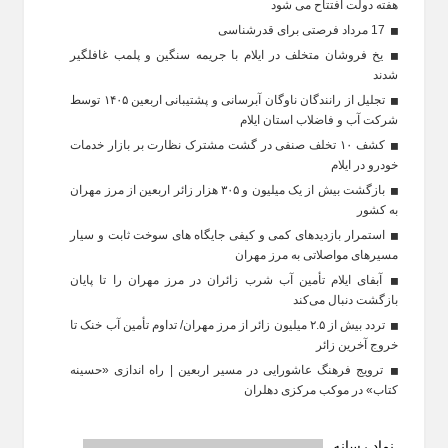
هفته دولت افتتاح می شود
17 مرداد فرصتی برای قدرشناسی
یخ‌ فروشان متخلف در ایلام با جریمه سنگین و پلمب غافلگیر
شدند
تجلیل از رانندگان ناوگان آبرسانی و پشتیبانی اربعین ۱۴۰۵ توسط
شرکت آب و فاضلاب استان ایلام
کشف ۱۰ تخلف صنفی در گشت مشترک نظارت بر بازار خدمات
خودرو در ایلام
بازگشت بیش از یک میلیون و ۳۰۵ هزار زائر اربعین از مرز مهران
به کشور
استمرار بازدیدهای کمی و کیفی جایگاه‌ های سوخت ثابت و سیار
مسیرهای مواصلاتی به مرز مهران
آبفای ایلام تأمین آب شرب زائران در مرز مهران را تا پایان
بازگشت دنبال می‌کند
تردد بیش از ۲.۵ میلیون زائر از مرز مهران/ تداوم تأمین آب خنک تا
خروج آخرین زائر
ترویج فرهنگ عاشورایی در مسیر اربعین | راه‌ اندازی «حسینه
کتاب» در موکب مرکزی دهلران
نماد رسانه