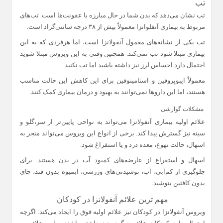
تب
تب نشان می‌دهد که بدن شما در حال مبارزه با عفونت‌ها است. تب‌های
مربوط به بیماری آنفلوانزا معمولاً بیش از ۳۸ درجه سانتی‌گراد است.
تب یکی از نشانه‌های معمول آنفولانزا است، اما هرفردی که به این
بیماری مبتلا شود تب نمی‌کند. همچنین وقتی به این ویروس مبتلا شوید
احتمال دارد احساس لرز نیز داشته باشید اما تب نکنید.
معمولاً ایبوپروفین و استامینوفین برای این کاهش این حالت مناسب
هستند، اما این داروها نمی‌توانند به بهبود و درمان بیماری کمک کنند.
مشکلات گوارشی
علائم اولیه بیماری آنفولانزا می‌تواند به نواحی پایین‌تر از سر،گلو و
سینه نیز گسترش پیدا کند. برخی از انواع این ویروس می‌تواند منجر به
اسهال، حالت تهوع، معده درد و یا استفراغ شود.
اسهال و استفراغ از عارضه‌های کمبود آب در بدن هستند. برای
جلوگیری از کم‌آبی، آب، نوشیدنی‌های ورزشی، آبمیوه بدون قند، چای
بدون کافئین بنوشید.
مهم ترین علائم آنفولانزا در کودکان
ویروس آنفولانزا در کودکان نیز علائم اولیه فوق را ایجاد می‌کند. اگرچه