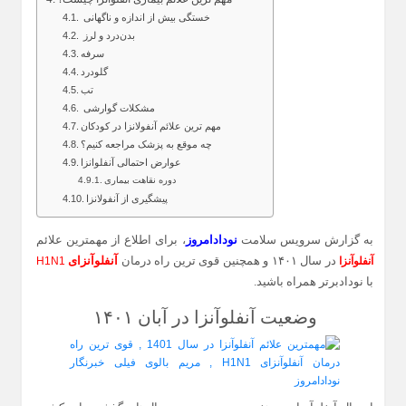
خستگی بیش از اندازه و ناگهانی
بدن‌درد و لرز
سرفه
گلودرد
تب
مشکلات گوارشی
مهم ترین علائم آنفولانزا در کودکان
چه موقع به پزشک مراجعه کنیم؟
عوارض احتمالی آنفلوانزا
دوره نقاهت بیماری
پیشگیری از آنفولانزا
به گزارش سرویس سلامت
نودادامروز
، برای اطلاع از مهمترین علائم
در سال ۱۴۰۱ و همچنین قوی ترین راه درمان
آنفلوآنزای
آنفلوآنزا
H1N1
با نودادبرتر همراه باشید.
وضعیت آنفلوآنزا در آبان ۱۴۰۱