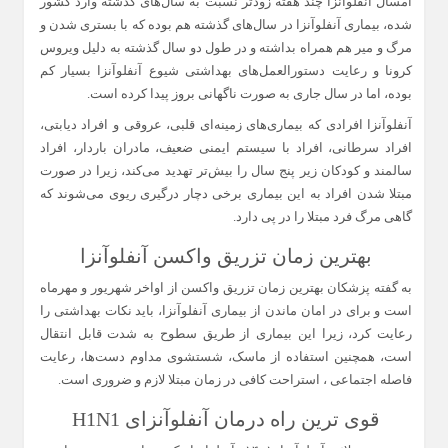
امسال آنفلوآنزا چند هفته زودتر نسبت به سال‌های گذشته وارد کشور
شده، بیماری آنفلوآنزا در سال‌های گذشته هم بوده که با بستری شدن و
مرگ و میر هم همراه بداشته و در طول دو سال گذشته به دلیل ویروس
کرونا و رعایت دستورالعمل‌های بهداشتی شیوع آنفلوآنزا بسیار کم
بوده، اما در سال‌ جاری به صورت ناگهانی بروز پیدا کرده است.
آنفلوآنزا افرادی که بیماری‌های زمینه‌ای قلبی، عروقی و افراد دیابتی،
افراد سرطانی، افراد با سیستم ایمنی ضعیف، مادران باردار، افراد
سالمند و کودکان زیر پنج سال را بیش‌تر تهدید می‌کند، زیرا در صورت
مبتلا شدن افراد به این بیماری برخی دچار درگیری ریوی می‌شوند که
گاهی مرگ فرد مبتلا را در پی دارد.
بهترین زمان تزریق واکسن آنفلوآنزا
به گفته پزشکان بهترین زمان تزریق واکسن از اواخر شهریور و مهرماه
است و برای در امان ماندن از بیماری آنفلوآنزا، باید نکات بهداشتی را
رعایت کرد، زیرا این بیماری از طریق سطوح به شدت قابل انتقال
است، همچنین استفاده از ماسک، شستشوی مداوم دست‌ها، رعایت
فاصله اجتماعی ، استراحت کافی در زمان مبتلا لازم و ضروری است.
قوی ترین راه درمان آنفلوآنزای H1N1