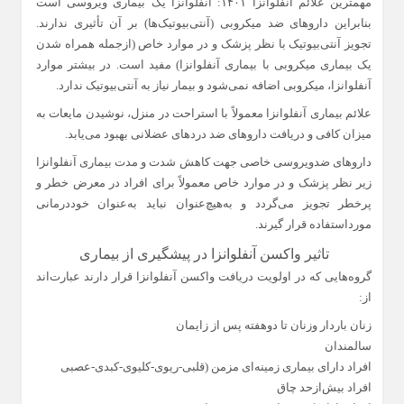
مهمترین علائم آنفلوآنزا ۱۴۰۱: آنفلوانزا یک بیماری ویروسی است
بنابراین داروهای ضد میکروبی (آنتی‌بیوتیک‌ها) بر آن تأثیری ندارند.
تجویز آنتی‌بیوتیک با نظر پزشک و در موارد خاص (ازجمله همراه شدن
یک بیماری میکروبی با بیماری آنفلوانزا) مفید است. در بیشتر موارد
آنفلوانزا، میکروبی اضافه نمی‌شود و بیمار نیاز به آنتی‌بیوتیک ندارد
.
علائم بیماری آنفلوانزا معمولاً با استراحت در منزل، نوشیدن مایعات به
میزان کافی و دریافت داروهای ضد دردهای عضلانی بهبود می‌یابد
.
داروهای ضدویروسی خاصی جهت کاهش شدت و مدت بیماری آنفلوانزا
زیر نظر پزشک و در موارد خاص معمولاً برای افراد در معرض خطر و
پرخطر تجویز می‌گردد و به‌هیچ‌عنوان نباید به‌عنوان خوددرمانی
مورداستفاده قرار گیرند.
تاثیر واکسن آنفلوانزا در پیشگیری از بیماری
گروه‌هایی که در اولویت دریافت واکسن آنفلوانزا قرار دارند عبارت‌اند
از
:
زنان باردار وزنان تا دوهفته پس از زایمان
سالمندان
افراد دارای بیماری زمینه‌ای مزمن (قلبی-ریوی-کلیوی-کبدی-عصبی
افراد بیش‌ازحد چاق