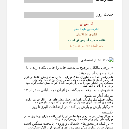
حدیث روز
آسایش تن
امام حسین علیه السلام:
القُنوعُ راحَةُ الأبدانِ؛
قناعت، مايه آسايش تن است.
بحارالأنوار: ج78 ، ص128 ، ح11
اخبار اقتصادی
برخی مالکان ترجیح می‌دهند خانه را خالی نگه دارند تا با
نرخ مصوب اجاره دهند
نایب‌رئیس اتحادیه مشاوران املاک تهران با اشاره به افزایش تقاضا در بازار
اجاره در فصل تابستان گفت: دولت باید در زمان اوج تقاضا، واحد‌های
مسکونی در اختیار خود را به بازار عرضه کند تا بتواند نقش تنظیم‌گری خود
را در بازار اجاره ایفا کند.
فروش بلیت رفت و برگشت زائران دهه پایانی صفر از ۱۷
مرداد آغاز می‌شود
معاون حمل‌ونقل سازمان راهداری وحمل‌و‌نقل جاده‌ای از آغاز فروش بلیت
رفت و برگشت زائران دهه پایانی ماه صفر از ۱۷ مرداد ماه خبر داد.
رگبار بارش و بارش پراکنده در ارتفاعات البرز تا روز
یکشنبه
مدیرکل پیش بینی سازمان هواشناسی از رگبار پراکنده باران در شرق استان
تهران، مازندران و ارتفاعات البرز مرکزی خبر داد.
ترافیک در محورهای شمالی و ورودی پایتخت سنگین است
مسئول سالن عملیات مرکز مدیریت راه‌های کشور، از ترافیک سنگین در