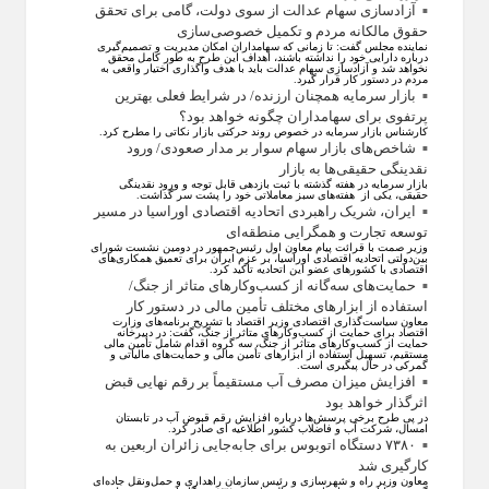
آزادسازی سهام عدالت از سوی دولت، گامی برای تحقق
حقوق مالکانه مردم و تکمیل خصوصی‌سازی
نماینده مجلس گفت: تا زمانی که سهامداران امکان مدیریت و تصمیم‌گیری
درباره دارایی خود را نداشته باشند، اهداف این طرح به طور کامل محقق
نخواهد شد و آزادسازی سهام عدالت باید با هدف واگذاری اختیار واقعی به
مردم در دستور کار قرار گیرد.
بازار سرمایه همچنان ارزنده/ در شرایط فعلی بهترین
پرتفوی برای سهامداران چگونه خواهد بود؟
کارشناس بازار سرمایه در خصوص روند حرکتی بازار نکاتی را مطرح کرد.
شاخص‌های بازار سهام سوار بر مدار صعودی/ ورود
نقدینگی حقیقی‌ها به بازار
بازار سرمایه در هفته گذشته با ثبت بازدهی قابل توجه و ورود نقدینگی
حقیقی، یکی از هفته‌های سبز معاملاتی خود را پشت سر گذاشت.
ایران، شریک راهبردی اتحادیه اقتصادی اوراسیا در مسیر
توسعه تجارت و همگرایی منطقه‌ای
وزیر صمت با قرائت پیام معاون اول رئیس‌جمهور در دومین نشست شورای
بین‌دولتی اتحادیه اقتصادی اوراسیا، بر عزم ایران برای تعمیق همکاری‌های
اقتصادی با کشورهای عضو این اتحادیه تأکید کرد.
حمایت‌های سه‌گانه از کسب‌وکارهای متاثر از جنگ/
استفاده از ابزارهای مختلف تأمین مالی در دستور کار
معاون سیاست‌گذاری اقتصادی وزیر اقتصاد با تشریح برنامه‌های وزارت
اقتصاد برای حمایت از کسب‌وکار‌های متاثر از جنگ، گفت: در دبیرخانه
حمایت از کسب‌وکار‌های متاثر از جنگ، سه گروه اقدام شامل تأمین مالی
مستقیم، تسهیل استفاده از ابزار‌های تأمین مالی و حمایت‌های مالیاتی و
گمرکی در حال پیگیری است.
افزایش میزان مصرف آب مستقیماً بر رقم نهایی قبض
اثرگذار خواهد بود
در پی طرح برخی پرسش‌ها درباره افزایش رقم قبوض آب در تابستان
امسال، شرکت آب و فاضلاب کشور اطلاعیه ای صادر کرد.
۷۳۸۰ دستگاه اتوبوس برای جابه‌جایی زائران اربعین به
کارگیری شد
معاون وزیر راه و شهرسازی و رئیس سازمان راهداری و حمل‌ونقل جاده‌ای