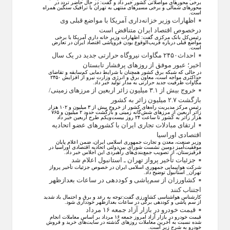
برخی محورهای مواصلاتی کشور خبر داد و گفت: در حال حاضر تردد در
محورهای شمالی و برخی مسیرهای منتهی به تهران با ترافیک سنگین همراه
است.
اظهارات وزیر خزانه‌داری آمریکا با مواضع قبلی وی
درخصوص اقتصاد ایران متناقض است
رئیس‌کل بانک مرکزی گفت: اظهارات وزیر خانه داری آمریکا با برخی
مواضع قبلی درباره قریب‌الوقوع بودن فروپاشی اقتصاد ایران در تعارض
است.
احداث۲۴۵۰ مگاوات نیروگاه حرارتی جدید در یک سال
اخیر؛ عبور موفق از روز‌های پرفشار تابستان
در حالی که شبکه برق کشور همچنان با شرایط دمایی کم‌سابقه و تقاضای
حداکثری مواجه است، معاون برق و انرژی وزارت نیرو از افزایش ۲۴۵۰
مگاوات ظرفیت جدید حرارتی به مدار تولید خبر داد.
خروج بیش از ۳.۱ میلیون زائر اربعین از مرزهای زمینی/
بازگشت ۲.۷ میلیون زائر به کشور
رئیس مرکز مدیریت راه‌های کشور از خروج بیش از ۳ میلیون و ۱۰۲ هزار
زائر اربعین از مرزهای شش‌گانه زمینی و بازگشت حدود ۲ میلیون و ۷۶۵
هزار زائر به کشور تا ساعت ۲۴ روز بیست‌ویکم طرح اربعین خبر داد
ارتقای مبادلات تجاری ایران با کشور‌های عضو اتحادیه
اقتصادی اوراسیا
وزیر صنعت، معدن و تجارت جمهوری اسلامی ایران، ضمن اعلام پایان
موفقیت‌آمیز دومین نشست شورای بین‌دولتی اتحادیه اقتصادی اوراسیا در
قرقیزستان، از تصویب جمع‌بندی‌های راهبردی این اجلاس خبر داد.
جزئیات تأخیر پرواز تهران ـ استانبول اعلام شد
شرکت هواپیمایی جمهوری اسلامی ایران در خصوص جزئیات تأخیر پرواز
تهران_ استانبول توضیح داد.
کشاورزان از سم‌پاشی و کوددهی در ساعات بعدازظهر
اجتناب کنند
کارشناس هواشناسی کشاورزی گفت:توجه به رعد و برق و احتمال باد شدید
از سم پاشی و کوددهی برگی در ساعات بعدازظهر خودداری شود.
قیمت خودرو در بازار آزاد جمعه ۱۶ مرداد
قیمت خودرو در بازار آزاد امروز جمعه ۱۶ مرداد بر اساس معاملات انجام
شده نسبت به آخرین معاملات روز‌های گذشته در سایت‌های خرید و فروش
خودرو به شرح زیر است.