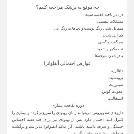
چه موقع به پزشک مراجعه کنیم؟
درد در ناحیه قفسه سینه
مشکلات تنفسی
متمایل شدن رنگ پوست و لب‌ها به رنگ آبی
کم آبی شدید
سرگیجه و گیجی
تب مکرر و شدید
بدترشدن سرفه‌ها
عوارض احتمالی آنفلوانزا
ذاتالریه
برونشیت
سینوزیت
عفونت گوش
آنسفالیت
دوره نقاهت بیماری
داروهای ضدویروس می‌توانند زمان بهبودی را سریع‌تر کرده و بیماری را
کنترل کنند. احتمال دارد پس از بهبودی نیز برای چند هفته احساس
خستگی و سرفه داشته باشید. اگر علائم آنفلوانزا بدتر شد و برگشت
حتماً با پزشک خود تماس بگیرید.