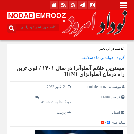
NODAD
EMROOZ
.ir
کد شما در این بخش
گروه :
خواندنی ها
/
سلامت
مهمترین علائم آنفلوآنزا در سال ۱۴۰۱ / قوی ترین
راه درمان آنفلوآنزای H1N1
نویسنده :
nodademrooz
21 اکتبر 2022
کد خبر 11499
دیدگاه‌ها
بسته هستند
ایمیل
پرینت
سایز متن
/