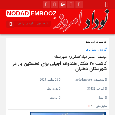
NODAD
EMROOZ
.ir
کد شما در این بخش
گروه :
استان ها
یوسفی، مدیر جهاد کشاورزی شهرستان؛
کاشت ۲۰ هکتار هندوانه آجیلی برای نخستین بار در
شهرستان دهلران
نویسنده :
nodademrooz
21 نوامبر 2025
کد خبر 37462
بدون نظر
ایمیل
پرینت
سایز متن
/