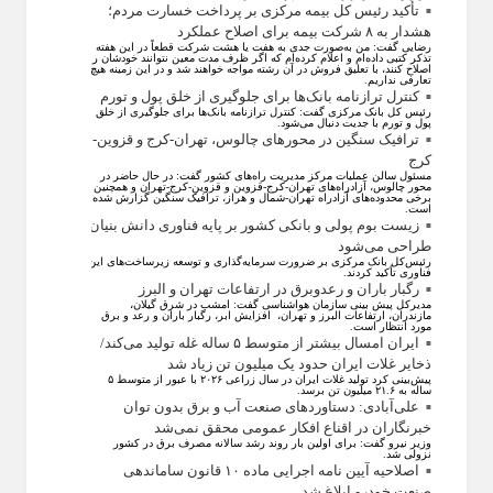
تأکید رئیس کل بیمه مرکزی بر پرداخت خسارت مردم؛
هشدار به ۸ شرکت‌ بیمه برای اصلاح عملکرد
رضایی گفت: من به‌صورت جدی به هفت یا هشت شرکت قطعاً در این هفته
تذکر کتبی داده‌ام و اعلام کرده‌ام که اگر ظرف مدت معین نتوانند خودشان را
اصلاح کنند، با تعلیق فروش در آن رشته مواجه خواهند شد و در این زمینه هیچ
تعارفی نداریم.
کنترل ترازنامه بانک‌ها برای جلوگیری از خلق پول و تورم
رئیس کل بانک مرکزی گفت: کنترل ترازنامه بانک‌ها برای جلوگیری از خلق
پول و تورم با جدیت دنبال می‌شود.
ترافیک سنگین در محورهای چالوس، تهران-کرج و قزوین-
کرج
مسئول سالن عملیات مرکز مدیریت راه‌های کشور گفت: در حال حاضر در
محور چالوس، آزادراه‌های تهران-کرج-قزوین و قزوین-کرج-تهران و همچنین
برخی محدوده‌های آزادراه تهران-شمال و هراز، ترافیک سنگین گزارش شده
است.
زیست بوم پولی و بانکی کشور بر پایه فناوری دانش بنیان
طراحی می‌شود
رئیس‌کل بانک مرکزی بر ضرورت سرمایه‌گذاری و توسعه زیرساخت‌های این
فناوری تأکید کردند.
رگبار باران و رعدوبرق در ارتفاعات تهران و البرز
مدیرکل پیش بینی سازمان هواشناسی گفت: امشب در شرق گیلان،
مازندران، ارتفاعات البرز و تهران، افزایش ابر، رگبار باران و رعد و برق
مورد انتظار است.
ایران امسال بیشتر از متوسط ۵ ساله غله تولید می‌کند/
ذخایر غلات ایران حدود یک میلیون تن زیاد شد
پیش‌بینی کرد تولید غلات ایران در سال زراعی ۲۰۲۶ با عبور از متوسط ۵
ساله به ۲۱.۶ میلیون تن برسد.
علی‌آبادی: دستاورد‌های صنعت آب و برق بدون توان
خبرنگاران در اقناع افکار عمومی محقق نمی‌شد
وزیر نیرو گفت: برای اولین بار روند رشد سالانه مصرف برق در کشور
نزولی شد.
اصلاحیه آیین نامه اجرایی ماده ۱۰ قانون ساماندهی
صنعت خودرو ابلاغ شد