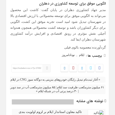
الگویی موفق برای توسعه کشاورزی در دهلران
مدیر جهاد کشاورزی دهلران در پایان گفت: کاشت این محصول
می‌تواند به الگویی موفق برای توسعه محصولاتی با ارزش اقتصادی بالا
در شهرستان تبدیل شود امید است تجربه موفق این کشت، الگویی
برای دیگر کشاورزان باشد و توسعه کشت محصولاتی همچون هندوانه
آجیلی نقش مؤثری در رونق اقتصادی و افزایش درآمد کشاورزی
شهرستان دهلران ایفا کند.
گردآورنده:معصومه بالوی فیلی
ایلام
نودادامروز
برچسب ها :
,
https://nodademrooz.ir/?p=37462
« آغاز ثبت‌نام تبدیل رایگان خودروهای بنزینی به دوگانه‌ سوز CNG در ایلام
۶۱ میلیون مترمکعب ظرفیت سد ایلام | ۸۵ میلیون مترمکعب آب در سد دویرج
| ۳۰ درصد پرتی آب در شبکه ایلام »
نوشته های مشابه
تاکید معاون استاندار ایلام بر لزوم اولویت‌ بندی