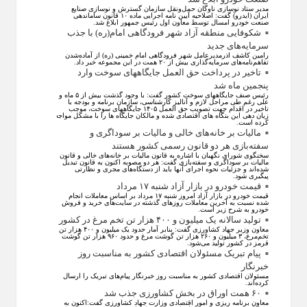
مدیر ستاد نوسازی ناوگان حمل‌ونقل سازمان گسترش و نوسازی صنایع
ایران (ایدرو) گفت: اصلاحیه آیین نامه اجرایی ماده ۱۰ قانون ساماندهی
صنعت خودرو امسال توسط معاون اول رئیس جمهور ابلاغ شد.
شکوفایی منطقه آزاد شهر فرودگاهی امام(ره) با جذب
سرمایه‌های جدید
رامین کاشف اذرمدیرعامل شهر فرودگاهی امام خمینی (ره) از آماده‌شدن
تفاهم‌نامه‌های سرمایه‌گذاری بیش از ۲۰ همت در این مجموعه خبر داد.
تاخیر در پرداخت حق العمل جایگاههای سوخت وارد
پنجمین ماه شد
رئیس صنف جایگاههای سوخت کشور گفت: با وجود گذشت بیش از ۵ ماه و
علی رغم طی مراحل لازم و آنالیز کارشناسی، سازمان برنامه و بودجه با
تاخیر در اقدام جهت تصویب حق العمل ۱۴۰۵ جایگاههای سوخت، موجب
زیان دهی این بنگاه های اقتصادی شده و مالکان جایگاه ها را با مشکل مواجه
کرده است.
مالیات بر خانه‌های خالی و مالیات بر سوداگری و
سفته‌بازی هر دو قانون رسمی کشور هستند
سخنگوی شورای نگهبان با اشاره به قانون مالیات بر خانه‌های خالی و قانون
مالیات بر سوداگری و سفته‌بازی گفت: هر دو مصوبه اکنون به قانون تبدیل
شده‌اند و جزئیات نحوه اجرای آنها باید از دستگاه‌های مجری و نظارتی
پیگیری شود.
قیمت خودرو در بازار آزاد شنبه ۱۷ مرداد
قیمت خودرو در بازار آزاد امروز شنبه ۱۷ مرداد بر اساس معاملات انجام
شده نسبت به آخرین معاملات روز‌های گذشته در سایت‌های خرید و فروش
خودرو به شرح زیر است.
تولید سالانه یک میلیون و ۴۰۰ هزار تن تخم مرغ در کشور
معاون وزیر جهاد کشاورزی گفت: بنابر آمار حدود یک میلیون و ۴۰۰ هزار تن
تخم‌مرغ، ۳ میلیون و ۲۶۰ هزار تن گوشت مرغ و حدود ۹۶۰ هزار تن گوشت
قرمز در کشور تولید می‌شود.
پیام تبریک مسئولان اقتصادی کشور به مناسبت روز
خبرنگار
مسئولان اقتصادی کشور به مناسبت روز خبرنگار پیام‌های تبریک را ارسال
کرده‌اند.
۶۰ همت اوراق در بخش کشاورزی جذب شد
معاون برنامه ریزی و امور اقتصادی وزارت جهاد کشاورزی گفت:اکنون به