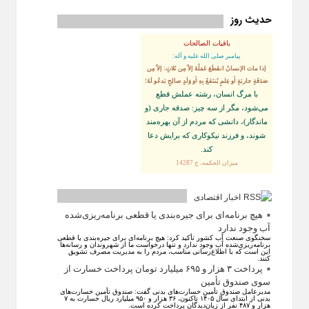
حدیث روز
باقیات الصالحات
پيامبر صلى‏ الله‏ عليه ‏و‏ آله:
إذا ماتَ الإنسانُ انقَطَعَ عَمَلُهُ إلاّ مِن ثَلاثٍ: إلاّ مِن
صَدَقَةٍ جاريَةٍ أو عِلمٍ يُنتَفَعُ بِهِ أو وَلَدٍ صالِحٍ يَدعُو لَهُ؛
با مرگ انسان، رشته عملش قطع
مى‌شود، مگر از سه چيز: صدقه جارى (و
ماندگار)، دانشى كه مردم از آن بهره‏‌مند
شوند، و فرزند نيكوكارى كه برايش دعا
كند.
ميزان الحكمه، ح 14287
اخبار اقتصادی
هیچ برنامه‌ای برای جیره‌بندی یا قطعی برنامه‌ریزی‌شده
آب وجود ندارد
سخنگوی صنعت آب کشور تأکید کرد: هیچ برنامه‌ای برای جیره‌بندی یا قطعی
برنامه‌ریزی‌شده آب وجود ندارد و تنها درخواست ما از شهروندان و رسانه‌ها
این است که با اطلاع‌رسانی مناسب، مردم را به مدیریت مصرف تشویق
کنند.
پرداخت ۳ هزار و ۶۹۵ میلیارد تومان پرداخت خسارت از
سوی صندوق تأمین
مدیرعامل صندوق تأمین خسارت‌های بدنی گفت: صندوق تأمین خسارت‌های
بدنی از ابتدای سال ۱۴۰۵ تاکنون، ۳۶ هزار و ۹۵۰ میلیارد ریال خسارت به ۷
هزار و ۴۸۷ نفر از زیان‌دیدگان پرداخت کرده است.