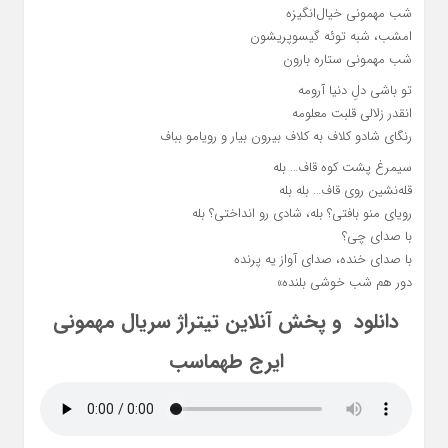
شب مهمونی خیال‌انگیزه
امشب، شبه توئه گیسوپریشون
شب مهمونی ستاره بارون
تو باشی دلِ دنیا آرومه
انقدر زلالی قلبت معلومه
رنگای شادو کلاف به کلاف بیرون بیار و رویامو بباف
سیمرغ پشت کوه قاف… بله
قله‌نشین روی قاف… بله بله
رویای منو بافتی؟ بله، شادی رو انداختی؟ بله
با صدای چی؟
با صدای خنده، صدای آواز یه پرنده
دور هم شب خوشی بلنده»
دانلود و پخش آنلاین تیتراژ سریال مهمونی
ایرج طهماسب