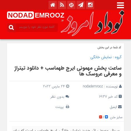
NODAD
EMROOZ
.ir
کد شما در این بخش
گروه :
نمایش خانگی
ساعت پخش مهمونی ایرج طهماسب + دانلود تیتراژ
و معرفی عروسک ها
نویسنده :
nodademrooz
24 مارس 2022
کد خبر 6937
بدون نظر
ایمیل
پرینت
سایز متن
/
سریال مهمونی اثر جدید نمایش خانگی ایرج طهماسب است که برای