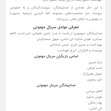
با این حال تعدادی از صداپیشگان، عروسک‌گردانان و به خصوص
عروسک ساز شخصیت‌های مجموعه
کلاه قرمزی
(مرضیه محبوب)
در
مهمونی
به ایفای نقش می‌پردازند.
معرفی عوامل سریال مهمونی
صداپیشگان «مهمونی» از راست به چپ: نازنین شعبانی، امیر ادیب، کاظم
سیاحی، هوتن شکیبا، الی امامی، سهیل مستجابیان
تهیه کننده و مجری طرح: حسن خدادادی
نویسنده و کارگردان: ایرج طهماسب
اسامی بازیگران سریال مهمونی
سارا صبری
احمد فیاض
سهیل رهبرزارع
علی زرمهری
صداپیشگان سریال مهمونی
کاظم سیاحی
هوتن شکیبا
بهادر مالکی
الی امامی