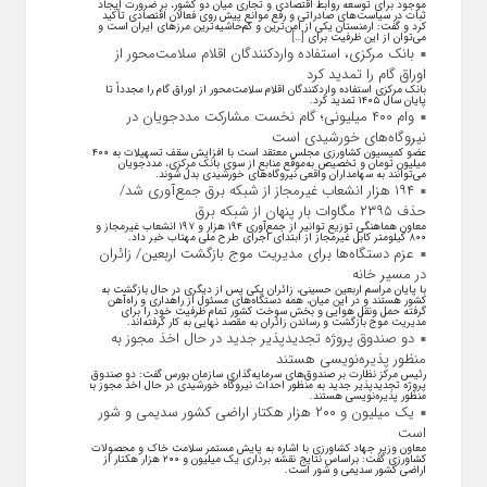
موجود برای توسعه روابط اقتصادی و تجاری میان دو کشور، بر ضرورت ایجاد
ثبات در سیاست‌های صادراتی و رفع موانع پیش روی فعالان اقتصادی تأکید
کرد و گفت: ارمنستان یکی از امن‌ترین و کم‌حاشیه‌ترین مرز‌های ایران است و
می‌توان از این ظرفیت برای […]
بانک مرکزی، استفاده واردکنندگان اقلام سلامت‌محور از
اوراق گام را تمدید کرد
بانک مرکزی استفاده واردکنندگان اقلام سلامت‌محور از اوراق گام را مجدداً تا
پایان سال ۱۴۰۵ تمدید کرد.
وام ۴۰۰ میلیونی؛ گام نخست مشارکت مددجویان در
نیروگاه‌های خورشیدی است
عضو کمیسیون کشاورزی مجلس معتقد است با افزایش سقف تسهیلات به ۴۰۰
میلیون تومان و تخصیص به‌موقع منابع از سوی بانک مرکزی، مددجویان
می‌توانند به سهامداران واقعی نیروگاه‌های خورشیدی بدل شوند.
۱۹۴ هزار انشعاب غیرمجاز از شبکه برق جمع‌آوری شد/
حذف ۲۳۹۵ مگاوات بار پنهان از شبکه برق
معاون هماهنگی توزیع توانیر از جمع‌آوری ۱۹۴ هزار و ۱۹۷ انشعاب غیرمجاز و
۸۰۰ کیلومتر کابل غیرمجاز از ابتدای اجرای طرح ملی مهتاب خبر داد.
عزم دستگاه‌ها برای مدیریت موج بازگشت اربعین/ زائران
در مسیر خانه
با پایان مراسم اربعین حسینی، زائران یکی پس از دیگری در حال بازگشت به
کشور هستند و در این میان، همه دستگاه‌های مسئول از راهداری و راه‌آهن
گرفته حمل ونقل هوایی و بخش سوخت کشور تمام ظرفیت خود را برای
مدیریت موج بازگشت و رساندن زائران به مقصد نهایی به کار گرفته‌اند.
دو صندوق پروژه تجدیدپذیر جدید در حال اخذ مجوز به
منظور پذیره‌نویسی هستند
رئیس مرکز نظارت بر صندوق‌های سرمایه‌گذاری سازمان بورس گفت: دو صندوق
پروژه تجدیدپذیر جدید به منظور احداث نیروگاه خورشیدی در حال اخذ مجوز به
منظور پذیره‌نویسی هستند.
یک میلیون و ۲۰۰ هزار هکتار اراضی کشور سدیمی و شور
است
معاون وزیر جهاد کشاورزی با اشاره به پایش مستمر سلامت خاک و محصولات
کشاورزی گفت: براساس نتایج نقشه برداری یک میلیون و ۲۰۰ هزار هکتار از
اراضی کشور سدیمی و شور است.