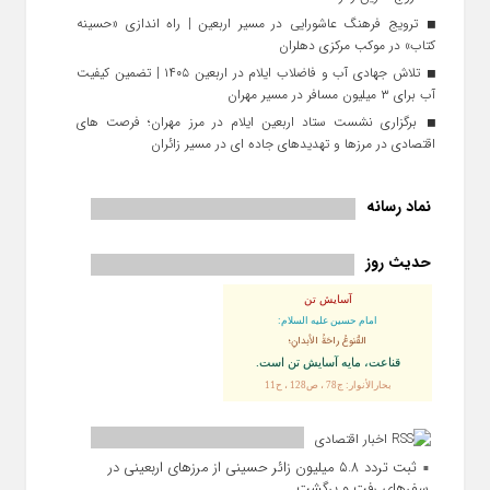
ترویج فرهنگ عاشورایی در مسیر اربعین | راه‌ اندازی «حسینه
کتاب» در موکب مرکزی دهلران
تلاش جهادی آب و فاضلاب ایلام در اربعین ۱۴۰۵ | تضمین کیفیت
آب برای ۳ میلیون مسافر در مسیر مهران
برگزاری نشست ستاد اربعین ایلام در مرز مهران؛ فرصت‌ های
اقتصادی در مرزها و تهدیدهای جاده‌ ای در مسیر زائران
نماد رسانه
حدیث روز
آسایش تن
امام حسین علیه السلام:
القُنوعُ راحَةُ الأبدانِ؛
قناعت، مايه آسايش تن است.
بحارالأنوار: ج78 ، ص128 ، ح11
اخبار اقتصادی
ثبت تردد ۵.۸ میلیون زائر حسینی از مرزهای اربعینی در
سفرهای رفت و برگشت