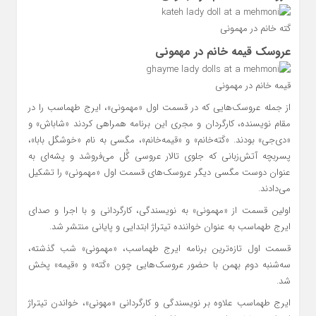
کَته‌ خانم در مهمونی
عروسک قیمه خانم در مهمونی
قیمه خانم در مهمونی
از جمله عروسک‌هایی که در قسمت اول «مهمونی»، ایرج طهماسب را در
مقام نویسنده، کارگردان و مجری این برنامه همراهی کردند «شاباش» و
«دی‌جی» بودند. «کَته‌خانم» و «قیمه‌خانم»، مگسی به نام «خوشگل بابا»،
پسربچه آتش‌زبانی که جلوی تالار عروسی گُل می‌فروشد و پشه‌ای به
عنوان دوست مگسی دیگر عروسک‌های قسمت اول «مهمونی» را تشکیل
می‌دادند.
اولین قسمت از «مهمونی» به نویسندگی، کارگردانی و با اجرا و صدای
ایرج طهماسب به عنوان خواننده تیتراژ ابتدایی و پایانی منتشر شد.
قسمت اول تازه‌ترین برنامه ایرج طهماسب، «مهمونی» شب گذشته،
سه‌شنبه دوم بهمن با حضور عروسک‌هایی چون «کَته» و «قیمه» پخش
شد.
ایرج طهماسب علاوه بر نویسندگی و کارگردانی «مهونی»، خواندن تیتراژ