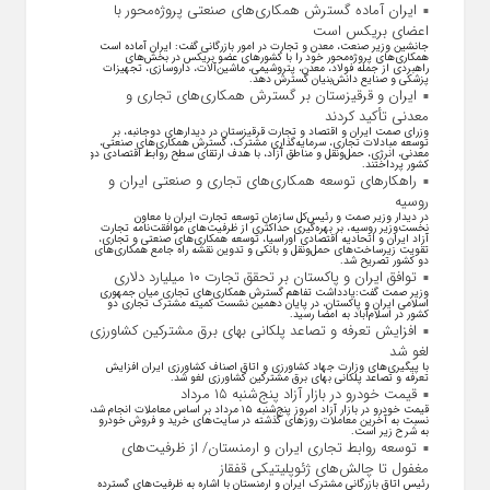
ایران آماده گسترش همکاری‌های صنعتی پروژه‌محور با
اعضای بریکس است
جانشین وزیر صنعت، معدن و تجارت در امور بازرگانی گفت: ایران آماده است
همکاری‌های پروژه‌محور خود را با کشور‌های عضو بریکس در بخش‌های
راهبردی از جمله فولاد، معدن، پتروشیمی، ماشین‌آلات، داروسازی، تجهیزات
پزشکی و صنایع دانش‌بنیان گسترش دهد.
ایران و قرقیزستان بر گسترش همکاری‌های تجاری و
معدنی تأکید کردند
وزرای صمت ایران و اقتصاد و تجارت قرقیزستان در دیدار‌های دوجانبه، بر
توسعه مبادلات تجاری، سرمایه‌گذاری مشترک، گسترش همکاری‌های صنعتی،
معدنی، انرژی، حمل‌ونقل و مناطق آزاد، با هدف ارتقای سطح روابط اقتصادی دو
کشور پرداختند.
راهکارهای توسعه همکاری‌های تجاری و صنعتی ایران و
روسیه
در دیدار وزیر صمت و رئیس‌کل سازمان توسعه تجارت ایران با معاون
نخست‌وزیر روسیه، بر بهره‌گیری حداکثری از ظرفیت‌های موافقت‌نامه تجارت
آزاد ایران و اتحادیه اقتصادی اوراسیا، توسعه همکاری‌های صنعتی و تجاری،
تقویت زیرساخت‌های حمل‌ونقل و بانکی و تدوین نقشه راه جامع همکاری‌های
دو کشور تصریح شد.
توافق ایران و پاکستان بر تحقق تجارت ۱۰ میلیارد دلاری
وزیر صمت گفت:یادداشت تفاهم گسترش همکاری‌های تجاری میان جمهوری
اسلامی ایران و پاکستان، در پایان دهمین نشست کمیته مشترک تجاری دو
کشور در اسلام‌آباد به امضا رسید.
افزایش تعرفه و تصاعد پلکانی بهای برق مشترکین کشاورزی
لغو شد
با پیگیری‌های وزارت جهاد کشاورزی و اتاق اصناف کشاورزی ایران افزایش
تعرفه و تصاعد پلکانی بهای برق مشترکین کشاورزی لغو شد.
قیمت خودرو در بازار آزاد پنج‌شنبه ۱۵ مرداد
قیمت خودرو در بازار آزاد امروز پنج‌شنبه ۱۵ مرداد بر اساس معاملات انجام شده
نسبت به آخرین معاملات روز‌های گذشته در سایت‌های خرید و فروش خودرو
به شرح زیر است.
توسعه روابط تجاری ایران و ارمنستان/ از ظرفیت‌های
مغفول تا چالش‌های ژئوپلیتیکی قفقاز
رئیس اتاق بازرگانی مشترک ایران و ارمنستان با اشاره به ظرفیت‌های گسترده