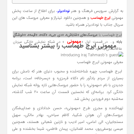
به گزارش سرویس فرهنگ و هنر
،
برای اطلاع از ساعت پخش
نودادبرتر
مهمونی
و همچنین دانلود تیتراژ و معرفی عروسک های این
ایرج طهماسب
سریال جذاب با نودادبرتر همراه باشید.
ایرج طهماسب با
عروسک‌های «شاباش»، «دی جی»، «کته»، «قیمه»، «خوشگلِ
مهمونی
بابا»
و… در قسمت اول «
» در شبکه نمایش خانگی میزبان
مهمونی ایرج طهماسب را بیشتر بشناسید
علاقه‌مندان به خود شد.
معرفی مهمونی ایرج طهماسب
ایرج طهماسب چهره شناخته‌شده و محبوب دنیای هنر که نامش برای
بسیاری از مردم یادآور نام «کلاه قرمزی» و «پسرخاله» است، برنامه
جدیدی با نام «مهمونی» را با حضور عروسک‌هایی تازه روانه شبکه نمایش
خانگی کرد. برنامه‌ای که نخستین قسمت آن ساعت ۲۰ شب گذشته،
سه‌شنبه دوم فروردین پخش شد.
تهیه‌کننده و مجری طرح «مهمونی»، حسن خدادادی و صداپیشگان
عروسک‌های آن هوتن شکیبا، کاظم سیاحی، بهادر مالکی، سهیل
مستجابیان، الی امامی، امیر ادیب و نازنین شعبانی هستند، همچنین
عیسی یوسفی‌پور، محمد لقمانیان، پیمان فاطمی، شیما بخشنده و علی