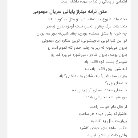
ابتدایی و پایانی را نیز بر عهده داشته است.
متن ترانه تیتراژ پایانی سریال مهمونی
«خنده‌ات شروع یه اتفاقه، دل تو مِثل یه کوچه باغه
پنجه‌هات برگ چنار و انجیر، قلبت آویزه بدون زنجیر
چه خوبه با عشق همقدم بودن، چقد شیرینه دور هم بودن
تو این شبا تویی ماه‌پیشونی، تویی ستاره این مهمونی
بارون می‌تونه که زیر یه چتر، جمع کنه تموم آدما رو
بارون بوسه، بارون شادی، می‌شوره می‌بره غما رو
سیمرغ پشت کوه قاف… بله
قله‌نشین روی قاف… بله، بله
رویای منو بافتی؟ بله، شادی رو انداختی؟ بله
با صدای چی؟
با صدای خنده، صدای آواز یه پرنده
دور هم، شب خوشی بلنده
از حال دلم خیالت راحت
عاشق که بشی عیده هر ساعت
زیباییت مثل یه نقاشیه
عکس ماهه توی حوض کاشیه
وقتی دلت از شادی لبریزه