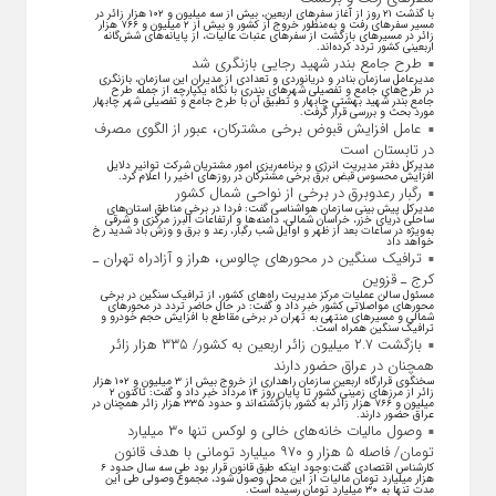
با گذشت ۲۱ روز از آغاز سفرهای اربعین، بیش از سه میلیون و ۱۰۲ هزار زائر در
مسیر سفرهای رفت و به‌منظور خروج از کشور و بیش از ۲ میلیون و ۷۶۶ هزار
زائر در مسیرهای بازگشت از سفرهای عتبات عالیات، از پایانه‌های شش‌گانه
اربعینی کشور تردد کرده‌اند.
طرح جامع بندر شهید رجایی بازنگری شد
مدیرعامل سازمان بنادر و دریانوردی و تعدادی از مدیران این سازمان، بازنگری
در طرح‌های جامع و تفصیلی شهر‌های بندری با نگاه یکپارچه از جمله طرح
جامع بندر شهید بهشتی چابهار و تطبیق آن با طرح جامع و تفصیلی شهر چابهار
مورد بحث و بررسی قرار گرفت.
عامل افزایش قبوض برخی مشترکان، عبور از الگوی مصرف
در تابستان است
مدیرکل دفتر مدیریت انرژی و برنامه‌ریزی امور مشتریان شرکت توانیر دلایل
افزایش محسوس قبض برق برخی مشترکان در روزهای اخیر را اعلام کرد.
رگبار رعدوبرق در برخی از نواحی شمال کشور
مدیرکل پیش بینی سازمان هواشناسی گفت: فردا در برخی مناطق استان‌های
ساحلی دریای خزر، خراسان شمالی، دامنه‌ها و ارتفاعات البرز مرکزی و شرقی
به‌ویژه در ساعات بعد از ظهر و اوایل شب رگبار، رعد و برق و وزش باد شدید رخ
خواهد داد
ترافیک سنگین در محورهای چالوس، هراز و آزادراه تهران ـ
کرج ـ قزوین
مسئول سالن عملیات مرکز مدیریت راه‌های کشور، از ترافیک سنگین در برخی
محورهای مواصلاتی کشور خبر داد و گفت: در حال حاضر تردد در محورهای
شمالی و مسیرهای منتهی به تهران در برخی مقاطع با افزایش حجم خودرو و
ترافیک سنگین همراه است.
بازگشت ۲.۷ میلیون زائر اربعین به کشور/ ۳۳۵ هزار زائر
همچنان در عراق حضور دارند
سخنگوی قرارگاه اربعین سازمان راهداری از خروج بیش از ۳ میلیون و ۱۰۲ هزار
زائر از مرز‌های زمینی کشور تا پایان روز ۱۴ مرداد خبر داد و گفت: تاکنون ۲
میلیون و ۷۶۶ هزار زائر به کشور بازگشته‌اند و حدود ۳۳۵ هزار زائر همچنان در
عراق حضور دارند.
وصول مالیات خانه‌های خالی و لوکس تنها ۳۰ میلیارد
تومان/ فاصله ۵ هزار و ۹۷۰ میلیارد تومانی با هدف قانون
کارشناس اقتصادی گفت:وجود اینکه طبق قانون قرار بود طی سه سال حدود ۶
هزار میلیارد تومان مالیات از این محل وصول شود، مجموع وصولی طی این
مدت تنها به ۳۰ میلیارد تومان رسیده است.