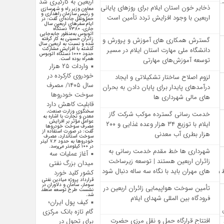
اربعین به کارگیری شد
ذخایر خون استان ایلام برای روزهای پایانی
معاون وزیر راه و شهرسازی
و رئیس سازمان راهداری و
اربعین با وجود افزایش تردد تأمین است
حمل‌ونقل جاده‌ای گفت: در
ایام سفرهای اربعین سال
جاری، ۷۳۸۰ دستگاه
اتوبوس به‌منظور جابه‌جایی
زائران حسینی به‌ کار گرفته
گسترش همکاری‌ های آموزش و پرورش و
شده و نسبت به اربعین سال
گذشته با افزایش مشارکت
دانشگاه ملی مهارت استان ایلام در مسیر
حدود ۱۰۰۰ دستگاه اتوبوس
همراه بوده است.
توسعه آموزش‌های مهارتی
واردات ۲۵ هزار
خودروی کارکرده در
لزوم اصلاح ساختار تشکیلاتی و ایجاد
سال ۱۴۰۵/ مصرف
درآمدهای پایدار برای پایان دادن به بحران‌
سوخت خودرو‌ها
های مالی شهرداری‌ ها
قابلیت کاهش دارد
سخنگوی وزارت صنعت،
خدمت رسانی گسترده موکب شرکت گاز
معدن و تجارت با اشاره به
عوامل مؤثر بر افزایش
ایلام با توزیع ۳۴ هزار وعده غذایی و ۲۰۰
مصرف سوخت خودرو‌ها
گفت: در صورت استفاده از
هزار بطری آب معدنی
سوخت استاندارد، مصرف
خودرو‌ها به حدود ۷.۲ لیتر
در ۱۰۰ کیلومتر می‌رسد.
شهرداری‌ ها خط مقدم خدمت ‌رسانی به
آغاز عملیات سه
زائران اربعین هستند | توسعه زیرساخت
میدان بزرگ نفتی
‌های مهران باید با نگاه سه‌ ساله دنبال شود
کشور کلید خورد
قرارداد پروژه میادین نفتی
سومار، سامان و دلاوران در
تأمین سوخت هواپیمایی زائران اربعین در
نشست طرح توسعه منعقد
شد.
فرودگاه بین المللی شهدای ایلام
کیف پول ایران؛
گام تازه بانک مرکزی
افتتاح قرارگاه حمل‌ و نقل مرزی حضرت
برای تحول در