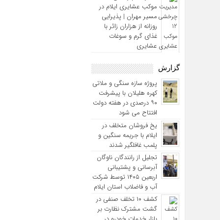
موکب‌ عشایری ایلام در
مسیر مهران | پذیرایی
روزانه از هزاران زائر با
غذای گرم و سوغات
عشایری
گزارش
پروژه سازه سنگی و ملاتی
کهره هلیلان با پیشرفت
۹۰ درصدی در هفته دولت
افتتاح می شود
یخ‌ فروشان متخلف در
ایلام با جریمه سنگین و
پلمب غافلگیر شدند
تجلیل از رانندگان ناوگان
آبرسانی و پشتیبانی
اربعین ۱۴۰۵ توسط شرکت
آب و فاضلاب استان ایلام
کشف ۱۰ تخلف صنفی در
گشت مشترک نظارت بر
بازار خدمات خودرو در