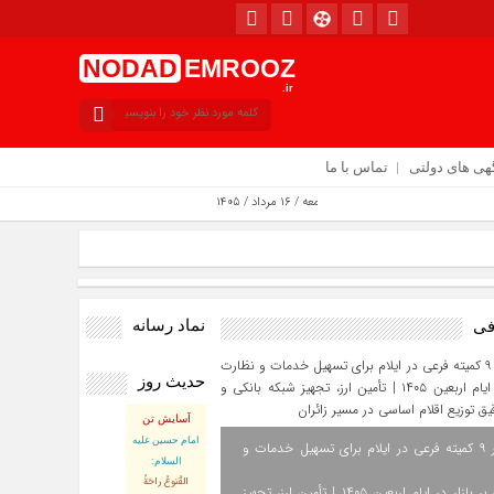
NODAD
EMROOZ
.ir
هی های دولتی
تماس با ما
امروز : جمعه / ۱۶ مرداد / ۱۴۰۵
نماد رسانه
فی
حدیث روز
آسایش تن
امام حسین علیه
استقرار ۹ کمیته فرعی در ایلام برای تسهیل خدمات و
السلام:
القُنوعُ راحَةُ
نظارت بر بازار در ایام اربعین ۱۴۰۵ | تأمین ارز، تجهیز