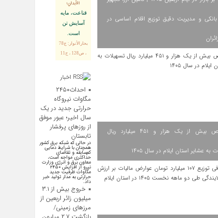
الأبدانِ؛
قناعت، مايه
انکی و مدیریت دقیق توزیع اقلام اساسی در
آسايش تن
است.
ائران
بحارالأنوار: ج78
، ص128 ، ح11
اخبار
اقتصادی
احداث۲۴۵۰
مگاوات نیروگاه
حرارتی جدید در یک
سال اخیر؛ عبور موفق
از روز‌های پرفشار
اختصاص بیش از یک هزار و ۴۵۱ میلیارد ریال
تابستان
در حالی که شبکه برق کشور
همچنان با شرایط دمایی
 به عشایر استان ایلام در سال ۱۴۰۵
کم‌سابقه و تقاضای
حداکثری مواجه است،
معاون برق و انرژی وزارت
نیرو از افزایش ۲۴۵۰
مگاوات ظرفیت جدید
حرارتی به مدار تولید خبر
داد.
خروج بیش از ۳.۱
میلیون زائر اربعین از
مرزهای زمینی/
بازگشت ۲.۷ میلیون