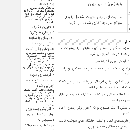
رقیه (س) در مرز مهران
پرداخت‌ها
به تازگی بانک مرکزی از
توسعه «کیف پول ایران» به
عنوان ابزار جدید پرداخت
حمایت از تولید و تثبیت اشتغال با رفع
الکترونیکی بر بستر کد‌های
دستوری تلفن همراه خبر
موانع سرمایه‌ گذاری شتاب می‌ گیرد
داده است.
تعیین تکلیف
نیروهای شرکتی/
مطالبه‌ای با سابقه
بار
بیش از دو دهه
پروژه سازه سنگی و ملاتی کهره هلیلان با پیشرفت ۹۰
همچنان باقی است
تعیین و تکلیف نیرو‌های
 هفته دولت افتتاح می شود
شرکتی یکی از اصلی‌ترین
مطالبات نیرو‌های شرکتی
است که در همین راستا
مجلس به دنبال تبدیل
وضعیت نیرو‌های شرکتی به
شان متخلف در ایلام با جریمه سنگین و پلمب
قرارداد معین است.
دند
آزادسازی سهام
عدالت به نفع مردم
تجلیل از رانندگان ناوگان آبرسانی و پشتیبانی اربعین ۱۴۰۵
اجرایی شود
ت آب و فاضلاب استان ایلام
نماینده مجلس گفت:تکلیف
قانونی مدیریت سهام
کشف ۱۰ تخلف صنفی در گشت مشترک نظارت بر بازار
بایدهرچه سریع‌تر اجرایی
شود و آزادسازی سهام
رو در ایلام
عدالت توسط دولت انجام
بپذیرد.
بازگشت بیش از یک میلیون و ۳۰۵ هزار زائر اربعین از مرز
افزایش بهره وری
کشور
تولید راه حلی برای
دستیابی به
 بازدیدهای کمی و کیفی جایگاه‌ های سوخت ثابت
خودکفایی محصولات
یرهای مواصلاتی به مرز مهران