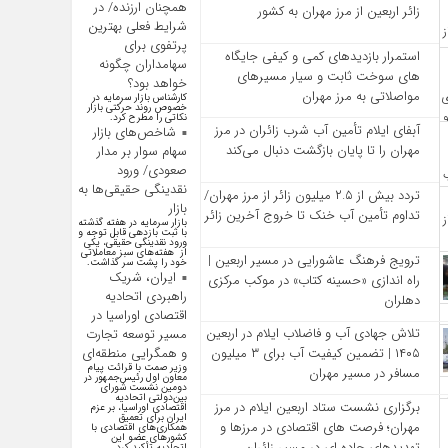
همچنان ارزنده/ در
زائر اربعین از مرز مهران به کشور
شرایط فعلی بهترین
پرتفوی برای
استمرار بازدیدهای کمی و کیفی جایگاه‌
سهامداران چگونه
های سوخت ثابت و سیار مسیرهای
خواهد بود؟
مواصلاتی به مرز مهران
کارشناس بازار سرمایه در
خصوص روند حرکتی بازار
نکاتی را مطرح کرد.
آبفای ایلام تأمین آب شرب زائران در مرز
شاخص‌های بازار
مهران را تا پایان بازگشت دنبال می‌کند
سهام سوار بر مدار
صعودی/ ورود
نقدینگی حقیقی‌ها به
تردد بیش از ۲.۵ میلیون زائر از مرز مهران/
بازار
تداوم تأمین آب خنک تا خروج آخرین زائر
بازار سرمایه در هفته گذشته
با ثبت بازدهی قابل توجه و
ورود نقدینگی حقیقی، یکی
از هفته‌های سبز معاملاتی
ترویج فرهنگ عاشورایی در مسیر اربعین |
خود را پشت سر گذاشت.
ایران، شریک
راه‌ اندازی «حسینه کتاب» در موکب مرکزی
راهبردی اتحادیه
دهلران
اقتصادی اوراسیا در
تلاش جهادی آب و فاضلاب ایلام در اربعین
مسیر توسعه تجارت
و همگرایی منطقه‌ای
۱۴۰۵ | تضمین کیفیت آب برای ۳ میلیون
وزیر صمت با قرائت پیام
مسافر در مسیر مهران
معاون اول رئیس‌جمهور در
دومین نشست شورای
بین‌دولتی اتحادیه
برگزاری نشست ستاد اربعین ایلام در مرز
اقتصادی اوراسیا، بر عزم
ایران برای تعمیق
مهران؛ فرصت‌ های اقتصادی در مرزها و
همکاری‌های اقتصادی با
کشورهای عضو این
تهدیدهای جاده‌ ای در مسیر زائران
اتحادیه تأکید کرد.