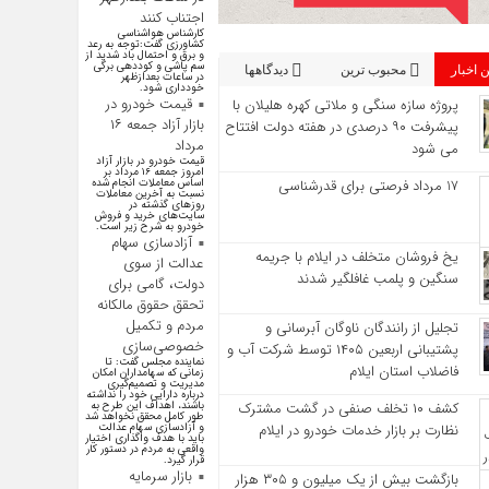
اجتناب کنند
کارشناس هواشناسی
کشاورزی گفت:توجه به رعد
و برق و احتمال باد شدید از
سم پاشی و کوددهی برگی
 اخبار
محبوب ترین
دیدگاهها
در ساعات بعدازظهر
خودداری شود.
قیمت خودرو در
پروژه سازه سنگی و ملاتی کهره هلیلان با
بازار آزاد جمعه ۱۶
پیشرفت ۹۰ درصدی در هفته دولت افتتاح
مرداد
می شود
قیمت خودرو در بازار آزاد
امروز جمعه ۱۶ مرداد بر
17 مرداد فرصتی برای قدرشناسی
اساس معاملات انجام شده
نسبت به آخرین معاملات
روز‌های گذشته در
سایت‌های خرید و فروش
خودرو به شرح زیر است.
آزادسازی سهام
یخ‌ فروشان متخلف در ایلام با جریمه
عدالت از سوی
سنگین و پلمب غافلگیر شدند
دولت، گامی برای
تحقق حقوق مالکانه
مردم و تکمیل
تجلیل از رانندگان ناوگان آبرسانی و
خصوصی‌سازی
پشتیبانی اربعین ۱۴۰۵ توسط شرکت آب و
نماینده مجلس گفت: تا
فاضلاب استان ایلام
زمانی که سهامداران امکان
مدیریت و تصمیم‌گیری
درباره دارایی خود را نداشته
کشف ۱۰ تخلف صنفی در گشت مشترک
باشند، اهداف این طرح به
طور کامل محقق نخواهد شد
نظارت بر بازار خدمات خودرو در ایلام
و آزادسازی سهام عدالت
باید با هدف واگذاری اختیار
واقعی به مردم در دستور کار
قرار گیرد.
بازار سرمایه
بازگشت بیش از یک میلیون و ۳۰۵ هزار