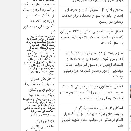
حمایت‌های سه‌گانه
از کسب‌وکارهای متاثر
معرفی اداره کل آموزش فنی و حرفه‌ ای
از جنگ/ استفاده از
استان ایلام به‌ عنوان دستگاه برتر خدمت‌
ابزارهای مختلف
رسانی در اربعین
تأمین مالی در دستور
تحقق خرید تضمینی بیش از ۲۴۵ هزار تن
کار
معاون سیاست‌گذاری
گندم در ایلام با افزایش ۱۷ درصدی نسبت
اقتصادی وزیر اقتصاد با
تشریح برنامه‌های وزارت
به سال گذشته
اقتصاد برای حمایت از
کسب‌وکار‌های متاثر از
جنگ، گفت: در دبیرخانه
مرز چیلات از ۲۸ صفر برای تردد زائران
حمایت از کسب‌وکار‌های
متاثر از جنگ، سه گروه
فعال می‌ شود | توسعه زیرساخت‌ ها و
اقدام شامل تأمین مالی
مستقیم، تسهیل استفاده از
اقتصاد اربعین در دستور کار دولت است |
ابزار‌های تأمین مالی و
حمایت‌های مالیاتی و
رونمایی از مهر رسمی گذرنامه مرز زمینی
گمرکی در حال پیگیری
است.
چیلات
افزایش میزان
مصرف آب مستقیماً
تجلیل سخنگوی دولت از میزبانی شایسته
بر رقم نهایی قبض
مردم ایلام در اربعین | تأکید بر تداوم مسیر
اثرگذار خواهد بود
خدمت‌ رسانی با انسجام ملی
در پی طرح برخی پرسش‌ها
درباره افزایش رقم قبوض
آب در تابستان امسال،
اسکان ۳ هزار و ۵۰ نفر ایثارگر در
شرکت آب و فاضلاب کشور
اطلاعیه ای صادر کرد.
زائرسراهای بنیاد شهید در مهران؛ ۶ هزار
۷۳۸۰ دستگاه
اقلام فرهنگی در موکب سلام شهید توزیع
اتوبوس برای
شد
جابه‌جایی زائران