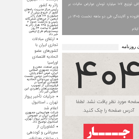
اینفوگرافی توزیع ۱۰۷ میلیارد تومان عوارض مالیات بر
زائر به کشور
رئیس مرکز مدیریت راه‌های
کشور از خروج بیش از ۳
ارزش افزوده و آلایندگی طی دو ماهه نخست ۱۴۰۵ در
میلیون و ۱۰۲ هزار زائر
اربعین از مرزهای شش‌گانه
زمینی و بازگشت حدود ۲
میلیون و ۷۶۵ هزار زائر به
یلام
کشور تا ساعت ۲۴ روز
بیست‌ویکم طرح اربعین
خبر داد
ارتقای مبادلات
تجاری ایران با
 روزنامه
کشور‌های عضو
اتحادیه اقتصادی
اوراسیا
وزیر صنعت، معدن و
تجارت جمهوری اسلامی
ایران، ضمن اعلام پایان
موفقیت‌آمیز دومین نشست
شورای بین‌دولتی اتحادیه
اقتصادی اوراسیا در
قرقیزستان، از تصویب
جمع‌بندی‌های راهبردی این
اجلاس خبر داد.
جزئیات تأخیر پرواز
تهران ـ استانبول
اعلام شد
شرکت هواپیمایی جمهوری
اسلامی ایران در خصوص
جزئیات تأخیر پرواز تهران_
استانبول توضیح داد.
کشاورزان از
سم‌پاشی و کوددهی
در ساعات بعدازظهر