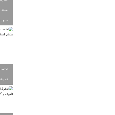
شبکه ب
مسیر ز
تسهیلات