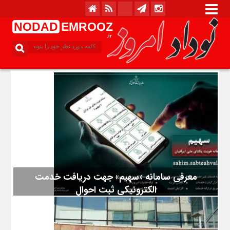
NODAD
EMROOZ
.ir
معرفی سامانه «سهیم» جهت دریافت خدمت
الکترونیکی ثبت احوال
به گزارش سرویس اجتماعی نودادامروز، به نقل از ایرنا از سازمان
ثبت احوال کشور، افشار خاکباز روز چهارشنبه با اشاره به ارائه