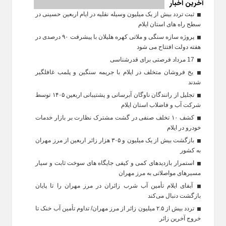
آخرین اخبار
ثبت تردد بیش از یک میلیون وسیله نقلیه در ایام اربعین حسینی در
سطح راه‌ های استان ایلام
پروژه سازه سنگی و ملاتی کهره هلیلان با پیشرفت ۹۰ درصدی در
هفته دولت افتتاح می شود
17 مرداد فرصتی برای قدرشناسی
یخ‌ فروشان متخلف در ایلام با جریمه سنگین و پلمب غافلگیر
شدند
تجلیل از رانندگان ناوگان آبرسانی و پشتیبانی اربعین ۱۴۰۵ توسط
شرکت آب و فاضلاب استان ایلام
کشف ۱۰ تخلف صنفی در گشت مشترک نظارت بر بازار خدمات
خودرو در ایلام
بازگشت بیش از یک میلیون و ۳۰۵ هزار زائر اربعین از مرز مهران
به کشور
استمرار بازدیدهای کمی و کیفی جایگاه‌ های سوخت ثابت و سیار
مسیرهای مواصلاتی به مرز مهران
آبفای ایلام تأمین آب شرب زائران در مرز مهران را تا پایان
بازگشت دنبال می‌کند
تردد بیش از ۲.۵ میلیون زائر از مرز مهران/ تداوم تأمین آب خنک تا
خروج آخرین زائر