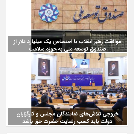
برخی از خدمات این سازمان به صورت غیرحضوری گفت: سامانه
سهیم (https://sahim.sabteahval.ir) به عنوان درگاه خدمات یکپارچه
سازمان ثبت احوال کشور و با هدف تسهیل در ارائه خدمات هویتی
به مراجعین و حذف مراجعات حضوری مردم در دسترس عموم است
و شهروندان با مراجعه به این درگاه و پس از طی فرآیند احراز
هویت از طریق سامانه هدا(هویت
موافقت رهبر انقلاب با اختصاص یک میلیارد دلار از
صندوق توسعه ملی به حوزه سلامت
به گزارش سرویس سیاسی نودادامروز، سخنگوی کمیسیون
بهداشت و درمان مجلس شورای اسلامی گفت: طبق اعلام وزیر
بهداشت، رهبر معظم انقلاب با تخصیص یک‌میلیارد دلار از صندوق
توسعه ملی برای حوزه بهداشت، درمان و سلامت مردم، موافقت
کردند که ۷۰۰ میلیارد دلار آن به حوزه دارو اختصاص می‌یابد. به نقل
از ایسنا، سلمان اسحاقی در توضیح جلسه کمیسیون بهداشت و
درمان گفت: این جلسه با حضور وزیر بهداشت برای پاسخ به
سوالات تعدادی از نمایندگان تشکیل
خروجی تلاش‌های نمایندگان مجلس و کارگزاران
دولت باید کسب رضایت حضرت حق باشد
به گزارش نودادامروز، حجت الاسلام سید ابراهیم رئیسی، در