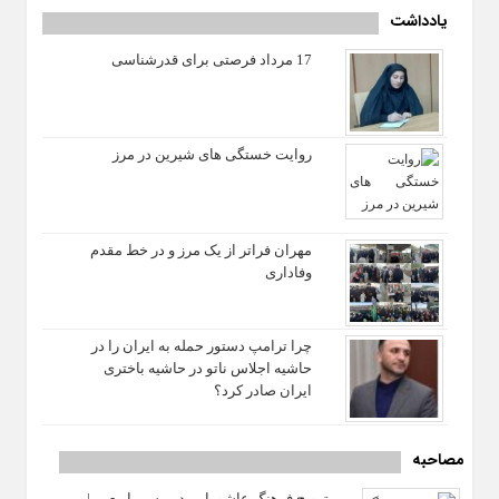
یادداشت
«نشست مشترک نمایندگان و منتخبین مجلس شورای اسلامی با
هیئت دولت»، ماه مبارک رمضان را ماه خودسازی و دگرخواهی در
17 مرداد فرصتی برای قدرشناسی
پرتو خداخواهی دانست و تصریح کرد: توجه به دیگران در ماه مبارک
رمضان مورد تاکید بیشتری قرار دارد و شان این نشست نیز به
اعتبار حضور منتخبین ملت برای خدمت‌رسانی، تسهیل زندگی مردم
و ارتقای کشور در حوزه‌های مختلف است. رئیس جمهور با بیان
روایت خستگی‌ های شیرین در مرز
اینکه همه کسانی که در این
مهران فراتر از یک مرز و در خط مقدم
وفاداری
چرا ترامپ دستور حمله به ایران را در
حاشیه اجلاس ناتو در حاشیه باختری
ایران صادر کرد؟
مصاحبه
ترویج فرهنگ عاشورایی در مسیر اربعین |