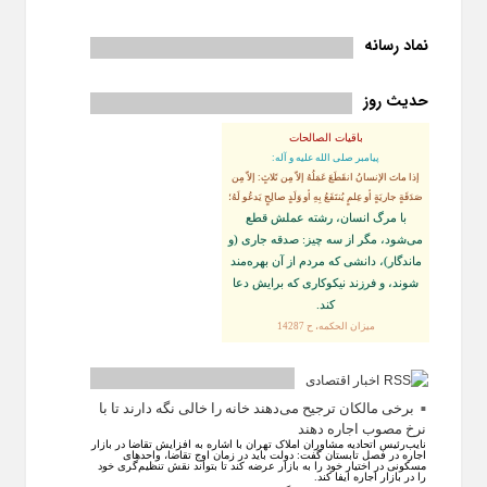
نماد رسانه
حدیث روز
باقیات الصالحات
پيامبر صلى‏ الله‏ عليه ‏و‏ آله:
إذا ماتَ الإنسانُ انقَطَعَ عَمَلُهُ إلاّ مِن ثَلاثٍ: إلاّ مِن
صَدَقَةٍ جاريَةٍ أو عِلمٍ يُنتَفَعُ بِهِ أو وَلَدٍ صالِحٍ يَدعُو لَهُ؛
با مرگ انسان، رشته عملش قطع
مى‌شود، مگر از سه چيز: صدقه جارى (و
ماندگار)، دانشى كه مردم از آن بهره‏‌مند
شوند، و فرزند نيكوكارى كه برايش دعا
كند.
ميزان الحكمه، ح 14287
اخبار اقتصادی
برخی مالکان ترجیح می‌دهند خانه را خالی نگه دارند تا با
نرخ مصوب اجاره دهند
نایب‌رئیس اتحادیه مشاوران املاک تهران با اشاره به افزایش تقاضا در بازار
اجاره در فصل تابستان گفت: دولت باید در زمان اوج تقاضا، واحد‌های
مسکونی در اختیار خود را به بازار عرضه کند تا بتواند نقش تنظیم‌گری خود
را در بازار اجاره ایفا کند.