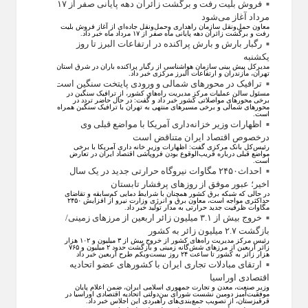
فروش بلیت رفت و برگشت زائران دهه پایانی صفر از ۱۷
مرداد آغاز می‌شود
معاون حمل‌ونقل سازمان راهداری وحمل‌و‌نقل جاده‌ای از آغاز فروش بلیت
رفت و برگشت زائران دهه پایانی ماه صفر از ۱۷ مرداد ماه خبر داد.
رگبار بارش و بارش پراکنده در ارتفاعات البرز تا روز
یکشنبه
مدیرکل پیش بینی سازمان هواشناسی از رگبار پراکنده باران در شرق استان
تهران، مازندران و ارتفاعات البرز مرکزی خبر داد.
ترافیک در محورهای شمالی و ورودی پایتخت سنگین است
مسئول سالن عملیات مرکز مدیریت راه‌های کشور، از ترافیک سنگین در
برخی محورهای مواصلاتی کشور خبر داد و گفت: در حال حاضر تردد در
محورهای شمالی و برخی مسیرهای منتهی به تهران با ترافیک سنگین همراه
است.
اظهارات وزیر خزانه‌داری آمریکا با مواضع قبلی وی
درخصوص اقتصاد ایران متناقض است
رئیس‌کل بانک مرکزی گفت: اظهارات وزیر خانه داری آمریکا با برخی
مواضع قبلی درباره قریب‌الوقوع بودن فروپاشی اقتصاد ایران در تعارض
است.
احداث۲۴۵۰ مگاوات نیروگاه حرارتی جدید در یک سال
اخیر؛ عبور موفق از روز‌های پرفشار تابستان
در حالی که شبکه برق کشور همچنان با شرایط دمایی کم‌سابقه و تقاضای
حداکثری مواجه است، معاون برق و انرژی وزارت نیرو از افزایش ۲۴۵۰
مگاوات ظرفیت جدید حرارتی به مدار تولید خبر داد.
خروج بیش از ۳.۱ میلیون زائر اربعین از مرزهای زمینی/
بازگشت ۲.۷ میلیون زائر به کشور
رئیس مرکز مدیریت راه‌های کشور از خروج بیش از ۳ میلیون و ۱۰۲ هزار
زائر اربعین از مرزهای شش‌گانه زمینی و بازگشت حدود ۲ میلیون و ۷۶۵
هزار زائر به کشور تا ساعت ۲۴ روز بیست‌ویکم طرح اربعین خبر داد
ارتقای مبادلات تجاری ایران با کشور‌های عضو اتحادیه
اقتصادی اوراسیا
وزیر صنعت، معدن و تجارت جمهوری اسلامی ایران، ضمن اعلام پایان
موفقیت‌آمیز دومین نشست شورای بین‌دولتی اتحادیه اقتصادی اوراسیا در
قرقیزستان، از تصویب جمع‌بندی‌های راهبردی این اجلاس خبر داد.