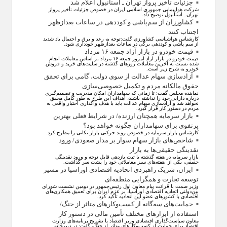
جزئیات تأخیر پرواز تهران ـ استانبول اعلام شد
شرکت هواپیمایی جمهوری اسلامی ایران در خصوص جزئیات تأخیر پرواز
تهران_ استانبول توضیح داد.
کشاورزان از سم‌پاشی و کوددهی در ساعات بعدازظهر
اجتناب کنند
کارشناس هواشناسی کشاورزی گفت:توجه به رعد و برق و احتمال باد شدید
از سم پاشی و کوددهی برگی در ساعات بعدازظهر خودداری شود.
قیمت خودرو در بازار آزاد جمعه ۱۶ مرداد
قیمت خودرو در بازار آزاد امروز جمعه ۱۶ مرداد بر اساس معاملات انجام
شده نسبت به آخرین معاملات روز‌های گذشته در سایت‌های خرید و فروش
خودرو به شرح زیر است.
آزادسازی سهام عدالت از سوی دولت، گامی برای تحقق
حقوق مالکانه مردم و تکمیل خصوصی‌سازی
نماینده مجلس گفت: تا زمانی که سهامداران امکان مدیریت و تصمیم‌گیری
درباره دارایی خود را نداشته باشند، اهداف این طرح به طور کامل محقق
نخواهد شد و آزادسازی سهام عدالت باید با هدف واگذاری اختیار واقعی به
مردم در دستور کار قرار گیرد.
بازار سرمایه همچنان ارزنده/ در شرایط فعلی بهترین
پرتفوی برای سهامداران چگونه خواهد بود؟
کارشناس بازار سرمایه در خصوص روند حرکتی بازار نکاتی را مطرح کرد.
شاخص‌های بازار سهام سوار بر مدار صعودی/ ورود
نقدینگی حقیقی‌ها به بازار
بازار سرمایه در هفته گذشته با ثبت بازدهی قابل توجه و ورود نقدینگی
حقیقی، یکی از هفته‌های سبز معاملاتی خود را پشت سر گذاشت.
ایران، شریک راهبردی اتحادیه اقتصادی اوراسیا در مسیر
توسعه تجارت و همگرایی منطقه‌ای
وزیر صمت با قرائت پیام معاون اول رئیس‌جمهور در دومین نشست شورای
بین‌دولتی اتحادیه اقتصادی اوراسیا، بر عزم ایران برای تعمیق همکاری‌های
اقتصادی با کشورهای عضو این اتحادیه تأکید کرد.
حمایت‌های سه‌گانه از کسب‌وکارهای متاثر از جنگ/
استفاده از ابزارهای مختلف تأمین مالی در دستور کار
معاون سیاست‌گذاری اقتصادی وزیر اقتصاد با تشریح برنامه‌های وزارت
اقتصاد برای حمایت از کسب‌وکار‌های متاثر از جنگ، گفت: در دبیرخانه