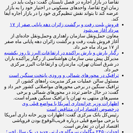
تقاضا در بازار اجاره در فصل تابستان گفت: دولت باید در
زمان اوج تقاضا، واحد‌های مسکونی در اختیار خود را به بازار
عرضه کند تا بتواند نقش تنظیم‌گری خود را در بازار اجاره ایفا
کند.
فروش بلیت رفت و برگشت زائران دهه پایانی صفر از ۱۷
مرداد آغاز می‌شود
معاون حمل‌ونقل سازمان راهداری وحمل‌و‌نقل جاده‌ای از
آغاز فروش بلیت رفت و برگشت زائران دهه پایانی ماه صفر
از ۱۷ مرداد ماه خبر داد.
رگبار بارش و بارش پراکنده در ارتفاعات البرز تا روز یکشنبه
مدیرکل پیش بینی سازمان هواشناسی از رگبار پراکنده باران
در شرق استان تهران، مازندران و ارتفاعات البرز مرکزی
خبر داد.
ترافیک در محورهای شمالی و ورودی پایتخت سنگین است
مسئول سالن عملیات مرکز مدیریت راه‌های کشور، از
ترافیک سنگین در برخی محورهای مواصلاتی کشور خبر داد و
گفت: در حال حاضر تردد در محورهای شمالی و برخی
مسیرهای منتهی به تهران با ترافیک سنگین همراه است.
اظهارات وزیر خزانه‌داری آمریکا با مواضع قبلی وی
درخصوص اقتصاد ایران متناقض است
رئیس‌کل بانک مرکزی گفت: اظهارات وزیر خانه داری آمریکا
با برخی مواضع قبلی درباره قریب‌الوقوع بودن فروپاشی
اقتصاد ایران در تعارض است.
احداث۲۴۵۰ مگاوات نیروگاه حرارتی جدید در یک سال اخیر؛