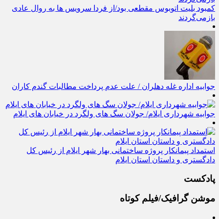
کمبود بلیت اتوبوس مقطعی بود/از فردا سرویس ها به روال عادی
بازمی‌گردند
جوابیه اداره غله دهلران / علت عدم پرداخت مطالبات گندم کاران
جوابیه شهرداری ایلام/ جولان سگ های ولگرد در خیابان های ایلام
استمداد پیمانکار پروژه ساختمانی بهار شهر ایلام از رئیس کل
دادگستری و داستان استان ایلام
پادکست
موشن گرافیک/فیلم کوتاه