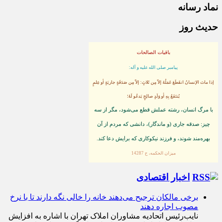
نماد رسانه
حدیث روز
باقیات الصالحات
پيامبر صلى‏ الله‏ عليه ‏و‏ آله:
إذا ماتَ الإنسانُ انقَطَعَ عَمَلُهُ إلاّ مِن ثَلاثٍ: إلاّ مِن صَدَقَةٍ جاريَةٍ أو عِلمٍ
يُنتَفَعُ بِهِ أو وَلَدٍ صالِحٍ يَدعُو لَهُ؛
با مرگ انسان، رشته عملش قطع مى‌شود، مگر از سه
چيز: صدقه جارى (و ماندگار)، دانشى كه مردم از آن
بهره‏‌مند شوند، و فرزند نيكوكارى كه برايش دعا كند.
ميزان الحكمه، ح 14287
اخبار اقتصادی
برخی مالکان ترجیح می‌دهند خانه را خالی نگه دارند تا با نرخ
مصوب اجاره دهند
نایب‌رئیس اتحادیه مشاوران املاک تهران با اشاره به افزایش