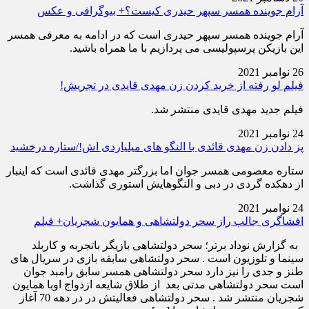
آرام جوینده همسر سپهر حیدری کیست؟+ بیوگرافی و عکس
آرام جوینده همسر سپهر حیدری است که در ادامه به معرفی همسر
این بازیکن پرسپولیسی می پردازیم با ما همراه باشید.
26 نوامبر 2021
فیلم لو رفته از خرید کردن زن مهدی قایدی در تجریش!
فیلم جدید مهدی قایدی منتشر شد.
24 نوامبر 2021
پز دادن زن مهدی قائدی با النگو های میلیاردی اش!/ستاره درخشید
​ستاره معصومی همسر جوان اما بزرگتر مهدی قائدی است که اینبار
از دهکده گردی در دبی و النگوهایش استوری گذاشت.
24 نوامبر 2021
افشاگری جالب راز سحر دولتشاهی و همایون شجریان+ فیلم
به گزارش نوداد برتر؛ سحر دولتشاهی بازیگر باتجربه و کاربلد
سینما و تلوزیون است . سحر دولتشاهی سابقه بازی در سریال های
طنز و جدی را نیز دارد سحر دولتشاهی همسر سابق رامبد جوان
است سحر دولتشاهی مدتی بعد از طلاق شایعه ازدواج اوبا همایون
شجریان منتشر شد . سحر دولتشاهی فعالیتش در در دهه 70 آغاز