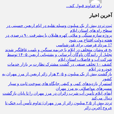
راه
خداوند قبول کند...
آخرین اخبار
ثبت تردد بیش از یک میلیون وسیله نقلیه در ایام اربعین حسینی در
سطح راه‌ های استان ایلام
پروژه سازه سنگی و ملاتی کهره هلیلان با پیشرفت ۹۰ درصدی در
هفته دولت افتتاح می شود
17 مرداد فرصتی برای قدرشناسی
یخ‌ فروشان متخلف در ایلام با جریمه سنگین و پلمب غافلگیر شدند
تجلیل از رانندگان ناوگان آبرسانی و پشتیبانی اربعین ۱۴۰۵ توسط
شرکت آب و فاضلاب استان ایلام
کشف ۱۰ تخلف صنفی در گشت مشترک نظارت بر بازار خدمات
خودرو در ایلام
بازگشت بیش از یک میلیون و ۳۰۵ هزار زائر اربعین از مرز مهران به
کشور
استمرار بازدیدهای کمی و کیفی جایگاه‌ های سوخت ثابت و سیار
مسیرهای مواصلاتی به مرز مهران
آبفای ایلام تأمین آب شرب زائران در مرز مهران را تا پایان بازگشت
دنبال می‌کند
تردد بیش از ۲.۵ میلیون زائر از مرز مهران/ تداوم تأمین آب خنک تا
خروج آخرین زائر