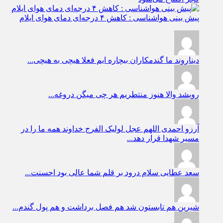
پیش بینی هواشناسی : کاهش ۴ درجه‌ای دمای هوای ایلام
دیناروند
ما گندمکاران بیچاره ایم فعلا هیچی به هیچی...
رویشد
والا هنوز منتطریم هر چی میگن دروغه...
آرزو احمدی
اللهم عجل لولیک الفرج خداوند همه ما را در
مسیر شهدا قرار دهد...
سعد عطایی
سلام درود بر قلم شما عالی بود احسنت...
شیرین
هم تابستون شد هم فصل برداشت و هم پول گندم...