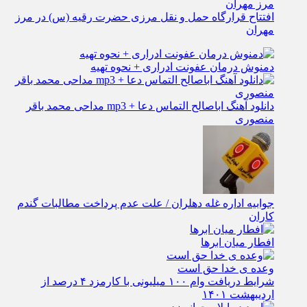
افتتاح قرارگاه حمل‌ و نقل مرزی حضرت رقیه (س) در مرز
مهران
دمنوش درمان عفونت ادراری + نحوه تهیه
دانلود آهنگ اباصالح التماس دعا + mp3 مداحی محمد باقر
منصوری
جوابیه اداره غله دهلران / علت عدم پرداخت مطالبات گندم
کاران
افطار میان ابرها
وعده ی خدا حق است
شرایط دریافت وام ۱۰۰ میلیونی با کارمزد ۴ درصد از
اردیبهشت ۱۴۰۱