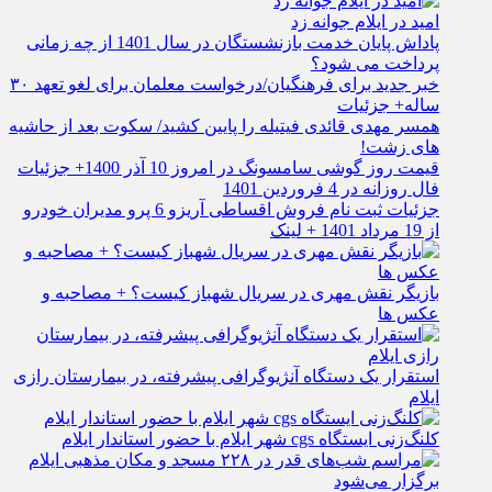
امید در ایلام جوانه زد
پاداش پایان خدمت بازنشستگان در سال 1401 از چه زمانی
پرداخت می شود؟
خبر جدید برای فرهنگیان/درخواست معلمان برای لغو تعهد ۳۰
ساله+ جزئیات
همسر مهدی قائدی فیتیله را پایین کشید/ سکوت بعد از حاشیه
های زشت!
قیمت روز گوشی سامسونگ در امروز 10 آذر 1400+ جزئیات
فال روزانه در 4 فروردین 1401
جزئیات ثبت نام فروش اقساطی آریزو 6 پرو مدیران خودرو
از 19 مرداد 1401 + لینک
بازیگر نقش مهری در سریال شهباز کیست؟ + مصاحبه و
عکس ها
استقرار یک دستگاه آنژیوگرافی پیشرفته، در بیمارستان رازی
ایلام
کلنگ‌زنی ایستگاه cgs شهر ایلام با حضور استاندار ایلام