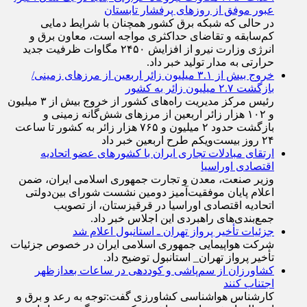
عبور موفق از روز‌های پرفشار تابستان
در حالی که شبکه برق کشور همچنان با شرایط دمایی
کم‌سابقه و تقاضای حداکثری مواجه است، معاون برق و
انرژی وزارت نیرو از افزایش ۲۴۵۰ مگاوات ظرفیت جدید
حرارتی به مدار تولید خبر داد.
خروج بیش از ۳.۱ میلیون زائر اربعین از مرزهای زمینی/
بازگشت ۲.۷ میلیون زائر به کشور
رئیس مرکز مدیریت راه‌های کشور از خروج بیش از ۳ میلیون
و ۱۰۲ هزار زائر اربعین از مرزهای شش‌گانه زمینی و
بازگشت حدود ۲ میلیون و ۷۶۵ هزار زائر به کشور تا ساعت
۲۴ روز بیست‌ویکم طرح اربعین خبر داد
ارتقای مبادلات تجاری ایران با کشور‌های عضو اتحادیه
اقتصادی اوراسیا
وزیر صنعت، معدن و تجارت جمهوری اسلامی ایران، ضمن
اعلام پایان موفقیت‌آمیز دومین نشست شورای بین‌دولتی
اتحادیه اقتصادی اوراسیا در قرقیزستان، از تصویب
جمع‌بندی‌های راهبردی این اجلاس خبر داد.
جزئیات تأخیر پرواز تهران ـ استانبول اعلام شد
شرکت هواپیمایی جمهوری اسلامی ایران در خصوص جزئیات
تأخیر پرواز تهران_ استانبول توضیح داد.
کشاورزان از سم‌پاشی و کوددهی در ساعات بعدازظهر
اجتناب کنند
کارشناس هواشناسی کشاورزی گفت:توجه به رعد و برق و