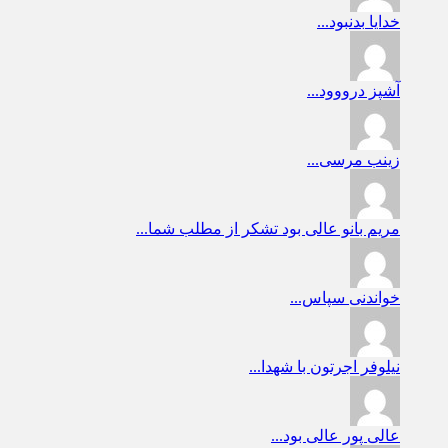
خدایا
بدنبود...
آشپز
درووود...
زینب
مرسی...
مریم بانو
عالی بود تشکر از مطلب شما...
خواندنی
سپاس...
نیلوفر
اجرتون با شهدا...
عالی پور
عالی بود...