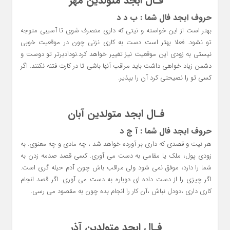
فـال ابجد متولدین مهر
حروف ابجد فال شما : ب د د
بهتر است از این خواسته و نیتی که داری منصرف شوی تا آسیبی متوجه
تو نشود. فعلا بهتر است دست به کاری نزنی چون در موقعیت خوبی
نیستی به زودی این موقعیت نیز تغییر خواهد کرد.نودادبرتر تو دوست و
دشمن زیاد خواهی داشت باید مراقب آنها باشی تا در کارت فتنه نکنند. اگر
کسی تو را نصیحتی کرد آن را بپذیر.
فـال ابجد متولدین آبان
حروف ابجد فال شما : آ ج د
هر نیت و قصدی که داری بر آورده خواهد شد ، چه مادی و چه معنوی. به
زودی پول، ملک یا مقامی به دست می آوری. کسی قصد صدمه زدن به
شما را دارد، موفق نمی شود ولی مراقب باش چون آدم حیله گری است.
اگر چیزی را از دست داده ای دوباره به دست می آوری. اگر قصد انجام
کاری داری ،دودل نباش ،آن کار را انجام بده چون به مقصود می رسی.
فـال ابجد متولدین آذر