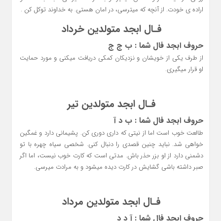
اراده ی خودت. از آنچه که میترسی، در امان هستی. به خداوند توکل کن .
فـال ابجد متولدین خرداد
حروف ابجد فال شما : ب ج ج
از طرف یکی از خویشان و نزدیکان کمکی دریافت میکنی و مورد حمایت
او قرار میگیری.
فـال ابجد متولدین تیر
حروف ابجد فال شما : ب د آ
طالعت خوب است اما از نیتی که داری دوری کن. پشیمانی دارد و غمگین
خواهی شد. نباید چنین قصدی را دنبال کنی. شخصی سیاه چهره با تو
دشمنی دارد از او بزر حذر باش. مدتی است که کارت خوب نیست، اما اگر
صبر داشته باشی گشایش در کارت دیده میشود و به مرادت میرسی.
فـال ابجد متولدین مرداد
حروف ابجد فال شما : آ د د