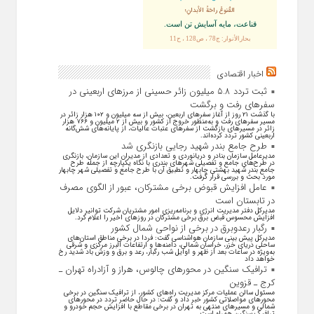
القُنوعُ راحَةُ الأبدانِ؛
قناعت، مايه آسايش تن است.
بحارالأنوار: ج78 ، ص128 ، ح11
اخبار اقتصادی
ثبت تردد ۵.۸ میلیون زائر حسینی از مرزهای اربعینی در
سفرهای رفت و برگشت
با گذشت ۲۱ روز از آغاز سفرهای اربعین، بیش از سه میلیون و ۱۰۲ هزار زائر در
مسیر سفرهای رفت و به‌منظور خروج از کشور و بیش از ۲ میلیون و ۷۶۶ هزار
زائر در مسیرهای بازگشت از سفرهای عتبات عالیات، از پایانه‌های شش‌گانه
اربعینی کشور تردد کرده‌اند.
طرح جامع بندر شهید رجایی بازنگری شد
مدیرعامل سازمان بنادر و دریانوردی و تعدادی از مدیران این سازمان، بازنگری
در طرح‌های جامع و تفصیلی شهر‌های بندری با نگاه یکپارچه از جمله طرح
جامع بندر شهید بهشتی چابهار و تطبیق آن با طرح جامع و تفصیلی شهر چابهار
مورد بحث و بررسی قرار گرفت.
عامل افزایش قبوض برخی مشترکان، عبور از الگوی مصرف
در تابستان است
مدیرکل دفتر مدیریت انرژی و برنامه‌ریزی امور مشتریان شرکت توانیر دلایل
افزایش محسوس قبض برق برخی مشترکان در روزهای اخیر را اعلام کرد.
رگبار رعدوبرق در برخی از نواحی شمال کشور
مدیرکل پیش بینی سازمان هواشناسی گفت: فردا در برخی مناطق استان‌های
ساحلی دریای خزر، خراسان شمالی، دامنه‌ها و ارتفاعات البرز مرکزی و شرقی
به‌ویژه در ساعات بعد از ظهر و اوایل شب رگبار، رعد و برق و وزش باد شدید رخ
خواهد داد
ترافیک سنگین در محورهای چالوس، هراز و آزادراه تهران ـ
کرج ـ قزوین
مسئول سالن عملیات مرکز مدیریت راه‌های کشور، از ترافیک سنگین در برخی
محورهای مواصلاتی کشور خبر داد و گفت: در حال حاضر تردد در محورهای
شمالی و مسیرهای منتهی به تهران در برخی مقاطع با افزایش حجم خودرو و
ترافیک سنگین همراه است.