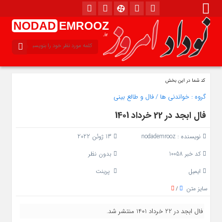
NODAD
EMROOZ
.ir
کد شما در این بخش
گروه :
خواندنی ها
/
فال و طالع بینی
فال ابجد در 22 خرداد 1401
نویسنده :
nodademrooz
13 ژوئن 2022
کد خبر 10058
بدون نظر
ایمیل
پرینت
سایز متن
/
فال ابجد در 22 خرداد 1401 منتشر شد.