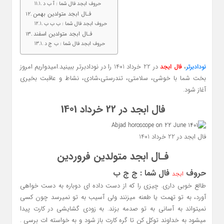
حروف ابجد فال شما : آ ب د
فـال ابجد متولدین بهمن
حروف ابجد فال شما : ب ب ب
فـال ابجد متولدین اسفند
حروف ابجد فال شما : ب ج د
،
در 22 خرداد 1401 را در نودادبرتر ببینید.امیدواریم امروز
نودادبرتر
فال ابجد
بخت شما با خوشی، سلامتی، تندرستی،شادی، نشاط و عاقبت بخیری
آغاز شود.
فال ابجد در 22 خرداد 1401
فال ابجد در 22 خرداد 1401
فـال ابجد متولدین فروردین
حروف
فال شما : ج ج ب
ابجد
طالع خوبی داری. چیزی را که از دست داده ای دوباره به دست خواهی
آورد، به تو تهمت یا طعنه میزنند ولی آسیب به تو نمیرسد چون کسی
نمیتواند به آسانی به تو صدمه بزند. به زودی گشایشی در کارت پیدا
میشود به خداوند توکل کن تا گره کارت باز شود و به خواسته ات برسی .