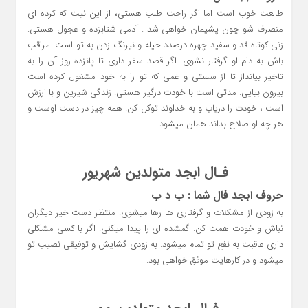
طالعت خوب است اما اگر راحت طلب هستی، از این نیت که کرده ای
منصرف شو چون پشیمان خواهی شد . آدمی شتابزده و عجول هستی.
زنی کوتاه قد و سفید چهره درصدد حیله و نیرنگ زدن به تو است. مراقب
باش به دام او گرفتار نشوی. اگر قصد سفر داری تا پانزده روز آن را به
تاخیر بیانداز تا از سستی و غمی که تو را به خود مشغول کرده است
بیرون بیایی. مدتی است با خودت درگیر هستی. زندگی شیرین و با ارزش
است ، خودت را دریاب و به خداوند توکل کن. همه چیز در دست اوست و
هر چه او صلاح بداند همان میشود.
فـال ابجد متولدین شهریور
حروف ابجد فال شما : ب د ب
به زودی از مشکلات و گرفتاری ها رها میشوی. منتظر دست خیر دیگران
نباش و خودت همت کن. گمشده ای را پیدا میکنی. اگر با کسی مشکلی
داری عاقبت به نفع تو تمام میشود. به زودی گشایش و توفیقی نصیب تو
میشود و در کارهایت موفق خواهی بود.