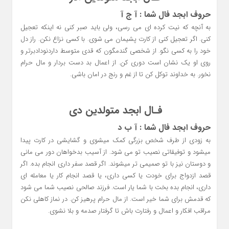
حروف ابجد فال شما : آ ج آ
به آنچه که نیت کرده ای می رسی، ولی باید صبر کنی نه اینکه تعجیل
کنی. اگر تعجیل کنی از کارت پشیمان می شوی. با کسی نزاع نکن. راز دل
خود را به کسی نگو. از شخصی گندمگون که قدی متوسط داردنودادبرتر و
روی او یک نشان است دوری کن. از اعمال بد دست بردار و مال حرام
نخور. به خداوند توکل کن تا از غم و رنج در امان باشی.
فـال ابجد متولدین دی
حروف ابجد فال شما : آ ب د
به زودی از طرف شخص بزرگی کمک میشوی و گشایشی در کارت پیدا
میشود و توفیقاتی نصیب تو می شود. از آسیب بدخواهان دور می مانی
و دوستان نیز با تو صمیمی تر میشوند. اگر قصد سفر داری انجام بده. اگر
قصد ازدواج برای خودت یا کسی داری، یا قصد انجام کار یا معامله ای
داری، انجام بده بخت با شما یار است. فرزند صالحی نصیب شما می شود
که قدمش برای شما خیر است. از مال حرام پرهیز کن. در نماز کاهلی نکن
مراقب افکار و اعمال و رفتارت باش تا گرفتار صدمه و بلا نشوی.