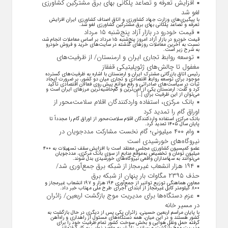
افزایش تعرفه و تصاعد پلکانی بهای برق مشترکین کشاورزی
لغو شد
با پیگیری‌های وزارت جهاد کشاورزی و اتاق اصناف کشاورزی ایران افزایش
تعرفه و تصاعد پلکانی بهای برق مشترکین کشاورزی لغو شد.
قیمت خودرو در بازار آزاد پنج‌شنبه ۱۵ مرداد
قیمت خودرو در بازار آزاد امروز پنج‌شنبه ۱۵ مرداد بر اساس معاملات انجام شده
نسبت به آخرین معاملات روز‌های گذشته در سایت‌های خرید و فروش خودرو
به شرح زیر است.
توسعه روابط تجاری ایران و ارمنستان/ از ظرفیت‌های
مغفول تا چالش‌های ژئوپلیتیکی قفقاز
رئیس اتاق بازرگانی مشترک ایران و ارمنستان با اشاره به ظرفیت‌های گسترده
موجود برای توسعه روابط اقتصادی و تجاری میان دو کشور، بر ضرورت ایجاد
ثبات در سیاست‌های صادراتی و رفع موانع پیش روی فعالان اقتصادی تأکید
کرد و گفت: ارمنستان یکی از امن‌ترین و کم‌حاشیه‌ترین مرز‌های ایران است و
می‌توان از این ظرفیت برای […]
بانک مرکزی، استفاده واردکنندگان اقلام سلامت‌محور از
اوراق گام را تمدید کرد
بانک مرکزی استفاده واردکنندگان اقلام سلامت‌محور از اوراق گام را مجدداً تا
پایان سال ۱۴۰۵ تمدید کرد.
وام ۴۰۰ میلیونی؛ گام نخست مشارکت مددجویان در
نیروگاه‌های خورشیدی است
عضو کمیسیون کشاورزی مجلس معتقد است با افزایش سقف تسهیلات به ۴۰۰
میلیون تومان و تخصیص به‌موقع منابع از سوی بانک مرکزی، مددجویان
می‌توانند به سهامداران واقعی نیروگاه‌های خورشیدی بدل شوند.
۱۹۴ هزار انشعاب غیرمجاز از شبکه برق جمع‌آوری شد/
حذف ۲۳۹۵ مگاوات بار پنهان از شبکه برق
معاون هماهنگی توزیع توانیر از جمع‌آوری ۱۹۴ هزار و ۱۹۷ انشعاب غیرمجاز و
۸۰۰ کیلومتر کابل غیرمجاز از ابتدای اجرای طرح ملی مهتاب خبر داد.
عزم دستگاه‌ها برای مدیریت موج بازگشت اربعین/ زائران
در مسیر خانه
با پایان مراسم اربعین حسینی، زائران یکی پس از دیگری در حال بازگشت به
کشور هستند و در این میان، همه دستگاه‌های مسئول از راهداری و راه‌آهن
گرفته حمل ونقل هوایی و بخش سوخت کشور تمام ظرفیت خود را برای
مدیریت موج بازگشت و رساندن زائران به مقصد نهایی به کار گرفته‌اند.