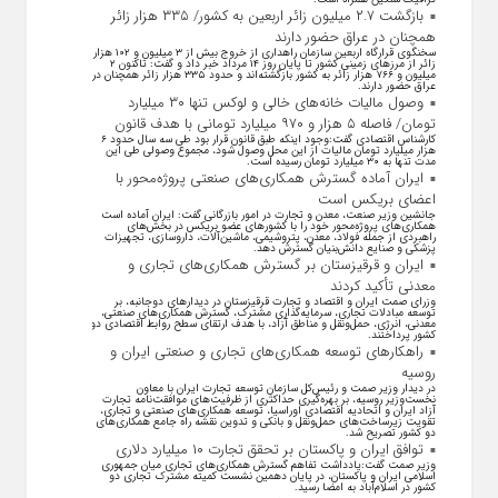
بازگشت ۲.۷ میلیون زائر اربعین به کشور/ ۳۳۵ هزار زائر
همچنان در عراق حضور دارند
سخنگوی قرارگاه اربعین سازمان راهداری از خروج بیش از ۳ میلیون و ۱۰۲ هزار
زائر از مرز‌های زمینی کشور تا پایان روز ۱۴ مرداد خبر داد و گفت: تاکنون ۲
میلیون و ۷۶۶ هزار زائر به کشور بازگشته‌اند و حدود ۳۳۵ هزار زائر همچنان در
عراق حضور دارند.
وصول مالیات خانه‌های خالی و لوکس تنها ۳۰ میلیارد
تومان/ فاصله ۵ هزار و ۹۷۰ میلیارد تومانی با هدف قانون
کارشناس اقتصادی گفت:وجود اینکه طبق قانون قرار بود طی سه سال حدود ۶
هزار میلیارد تومان مالیات از این محل وصول شود، مجموع وصولی طی این
مدت تنها به ۳۰ میلیارد تومان رسیده است.
ایران آماده گسترش همکاری‌های صنعتی پروژه‌محور با
اعضای بریکس است
جانشین وزیر صنعت، معدن و تجارت در امور بازرگانی گفت: ایران آماده است
همکاری‌های پروژه‌محور خود را با کشور‌های عضو بریکس در بخش‌های
راهبردی از جمله فولاد، معدن، پتروشیمی، ماشین‌آلات، داروسازی، تجهیزات
پزشکی و صنایع دانش‌بنیان گسترش دهد.
ایران و قرقیزستان بر گسترش همکاری‌های تجاری و
معدنی تأکید کردند
وزرای صمت ایران و اقتصاد و تجارت قرقیزستان در دیدار‌های دوجانبه، بر
توسعه مبادلات تجاری، سرمایه‌گذاری مشترک، گسترش همکاری‌های صنعتی،
معدنی، انرژی، حمل‌ونقل و مناطق آزاد، با هدف ارتقای سطح روابط اقتصادی دو
کشور پرداختند.
راهکارهای توسعه همکاری‌های تجاری و صنعتی ایران و
روسیه
در دیدار وزیر صمت و رئیس‌کل سازمان توسعه تجارت ایران با معاون
نخست‌وزیر روسیه، بر بهره‌گیری حداکثری از ظرفیت‌های موافقت‌نامه تجارت
آزاد ایران و اتحادیه اقتصادی اوراسیا، توسعه همکاری‌های صنعتی و تجاری،
تقویت زیرساخت‌های حمل‌ونقل و بانکی و تدوین نقشه راه جامع همکاری‌های
دو کشور تصریح شد.
توافق ایران و پاکستان بر تحقق تجارت ۱۰ میلیارد دلاری
وزیر صمت گفت:یادداشت تفاهم گسترش همکاری‌های تجاری میان جمهوری
اسلامی ایران و پاکستان، در پایان دهمین نشست کمیته مشترک تجاری دو
کشور در اسلام‌آباد به امضا رسید.