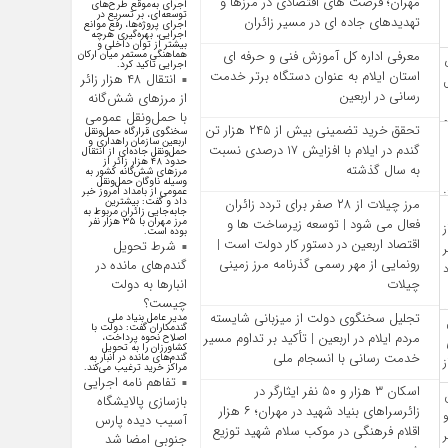
مهران؛ فرصت‌ های اقتصادی در مرزها و
اجرای به‌موقع طرح‌های
توسعه‌ای، بر تسریع در
تهدیدهای جاده‌ ای در مسیر زائران
اجرای پروژه‌ها، رفع موانع
اجرایی، بهره‌گیری هرچه
بیشتر از توان داخلی و
معرفی اداره کل آموزش فنی و حرفه‌ ای
هماهنگی مستمر میان ارکان
اجرایی تاکید کرد.
استان ایلام به‌ عنوان دستگاه برتر خدمت‌
انتقال ۴۸ هزار زائر
رسانی در اربعین
از مرزهای شش‌گانه
با حمل‌ونقل عمومی
تحقق خرید تضمینی بیش از ۲۴۵ هزار تن
سخنگوی قرارگاه حمل‌ونقل
اربعین سازمان راهداری و
گندم در ایلام با افزایش ۱۷ درصدی نسبت
حمل‌ونقل جاده‌ای از انتقال
حدود ۴۸ هزار زائر از
به سال گذشته
مرز‌های شش‌گانه کشور به
وسیله ناوگان حمل‌ونقل
عمومی از بامداد امروز خبر
مرز چیلات از ۲۸ صفر برای تردد زائران
داد و گفت: بیشترین
جابه‌جایی زائران مربوط به
فعال می‌ شود | توسعه زیرساخت‌ ها و
مرز مهران با ۳۵ هزار نفر
بوده است.
اقتصاد اربعین در دستور کار دولت است |
شرط تحویل
رونمایی از مهر رسمی گذرنامه مرز زمینی
گندم‌های مانده در
چیلات
انبار‌ها به دولت
چیست؟
تجلیل سخنگوی دولت از میزبانی شایسته
مدیر عامل بنیاد ملی
گندمکاران گفت: دولت با
مردم ایلام در اربعین | تأکید بر تداوم مسیر
اصلاح نحوه پرداخت،
کشاورزان را به تحویل
خدمت‌ رسانی با انسجام ملی
گندم‌های مانده در انبار به
مراکز خرید ترغیب می‌کند.
تفاهم نامه اجرایی
اسکان ۳ هزار و ۵۰ نفر ایثارگر در
بازسازی پالایشگاه
زائرسراهای بنیاد شهید در مهران؛ ۶ هزار
آسیب دیده پارس
اقلام فرهنگی در موکب سلام شهید توزیع
جنوبی امضا شد