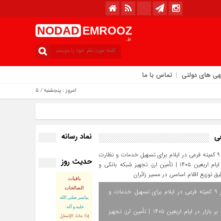
NODAD
EMROOZ
.ir
هی های دولتی
تماس با ما
امروز : پنجشنبه / ۱۵ مرداد / ۱۴۰۵
نماد رسانه
فی
حدیث روز
باقیات
الصالحات
استقرار ۹ کمیته فرعی در ایلام برای تسهیل خدمات و
پيامبر صلى‏ الله‏
عليه ‏و‏ آله:
نظارت بر بازار در ایام اربعین ۱۴۰۵ | تأمین ارز، تجهیز
إذا ماتَ الإنسانُ