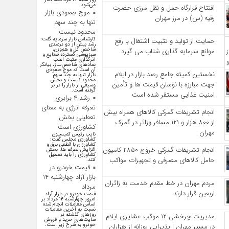
می‌شود.
افتتاح قرارگاه حمل‌ و نقل مرزی حضرت
موج صعودی بازار
رقیه (س) در مرز مهران
تنها به چند سهم
محدود نیست
کارشناس بازار سرمایه گفت:
حمایت از تولید و تثبیت اشتغال با رفع
رشد بیش از دو درصدی
شاخص کل و هم‌وزن،
موانع سرمایه‌ گذاری شتاب می‌ گیرد
سبزپوشی گسترده صنایع و
اثرگذاری مثبت اغلب
نماد‌های شاخص‌ساز، بیانگر
آن است که موج صعودی
نخستین کمیته جامع رصد بازار در ایلام
بازار تنها به چند سهم
محدود نیست و بخش
جهت مبارزه با نوسان قیمت‌ ها و تأمین
وسیعی از بازار را در بر
گرفته است.
امنیت غذایی مستقر شده است
رشد ۴ برابری
تعرفه انرژی به معنای
انجام تشریفات گمرکی کالاهای همراه بیش
تعطیلی بخش
از ۸۰۰ هزار و ۱۲۱ مسافر وزائر در گمرک
کشاورزی است
مهران
نایب رئیس کمیسیون
کشاورزی مجلس گفت:
کشاورزان با قطعی برق و
انجام تشریفات گمرکی خروج ۲۸۵۰ کامیون
افزایش تعرفه ها، بخش
کشاورزی را باید تعطیل
حامل کالاهای مصرفی و تجهیزات مواکب
کنند.
قیمت خودرو در
بازار آزاد چهارشنبه ۱۴
مردم مهران در خط مقدم خدمت به زائران
مرداد
اربعین قرار دارند
قیمت خودرو در بازار آزاد
امروز چهارشنبه ۱۴ مرداد بر
اساس معاملات انجام شده
نسبت به آخرین معاملات
روز‌های گذشته در
مدیریت چرخشی 12 موکب‌ عشایری ایلام
سایت‌های خرید و فروش
خودرو به شرح زیر است.
در مسیر مهران | پذیرایی روزانه از هزاران