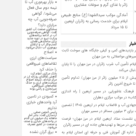
بازار بهره‌وری آب تا
زائر با غذای گرم و سوغات عشایری
نیمه دوم سال فعال
می‌شود/ گواهی
آمادگی موکب سیدالشهدا (ع) منابع طبیعی
صرفه‌جویی آب چه
ایلام برای خدمت‌ رسانی به زائران اربعین
مزایای دارد؟
تا ۱۵ مرداد
سخنگوی صنعت آب کشور
گفت: گواهی صرفه‌جویی
آب در ادامه برنامه‌های
وزارت نیرو در دوره جدید
برای ساماندهی فضای
بار
کسب‌وکار آب و ارتقای
بهره‌وری آب دنبال می‌شود.
 بازدیدهای کمی و کیفی جایگاه‌ های سوخت ثابت
اصلاح
یرهای مواصلاتی به مرز مهران
سیاست‌های ارزی
تقاضاهای غیرواقعی
یلام تأمین آب شرب زائران در مرز مهران را تا پایان
را حذف کرد
بال می‌کند
بانک مرکزی اعلام کرد:
کاهش تقاضای روزانه ارز در
تردد بیش از ۲.۵ میلیون زائر از مرز مهران/ تداوم تأمین
مرکز مبادله، نتیجه اصلاح
سیاست‌های ارزی و حذف
 خروج آخرین زائر
تقاضا‌های غیرواقعی،
غیرتجاری و رانتی بوده
فرهنگ عاشورایی در مسیر اربعین | راه‌ اندازی
است.
کمبودی در تامین
تاب» در موکب مرکزی دهلران
آرد واحد‌های خبازی
تلاش جهادی آب و فاضلاب ایلام در اربعین ۱۴۰۵ | تضمین
نداریم
افر در مسیر مهران
رئیس انجمن صنفی
آردسازان گفت: بنابر آمار
 نشست ستاد اربعین ایلام در مرز مهران؛ فرصت‌
ماهانه یک میلیون تن گندم
در واحد‌های خبازی و صنف
دی در مرزها و تهدیدهای جاده‌ ای در مسیر زائران
و صنعت در کشور مصرف
می‌شود.
برق گران نشده
داره کل آموزش فنی و حرفه‌ ای استان ایلام به‌