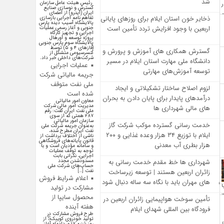
شد
رئیس هیئت عامل سازمان
گسترش و نوسازی صنایع
ایران (ایدرو) از امضای
ذخایر خون استان ایلام برای روزهای پایانی
تفاهم نامه اجرایی بازسازی
پالایشگاه آسیب دیده پارس
اربعین با وجود افزایش تردد تأمین است
جنوبی و آغاز رسمی عملیات
اجرایی و تجهیز کارگاه
پروژه توسعه و اورهال
پالایشگاه سوم پارس جنوبی
(فاز‌های ۴ و ۵) توسط
گسترش همکاری‌ های آموزش و پرورش و
کنسرسیومی متشکل از
شرکت‌های داخلی خبر داد.
دانشگاه ملی مهارت استان ایلام در مسیر
عملیات اجرایی
توسعه آموزش‌های مهارتی
جریمه مالیاتی شرکت
ملی نفت متوقف
لزوم اصلاح ساختار تشکیلاتی و ایجاد
شده است
درآمدهای پایدار برای پایان دادن به بحران‌
معاون امور مالیاتی
مدیریت امور مالی شرکت
های مالی شهرداری‌ ها
ملی نفت ایران گفت: رقم
۲۸۷ همتی که از سوی
سازمان امور مالیاتی
خدمت رسانی گسترده موکب شرکت گاز
به‌عنوان جریمه شرکت ملی
نفت ایران مطرح شده،
ایلام با توزیع ۳۴ هزار وعده غذایی و ۲۰۰
ناشی از اختلاف برداشت از
قانون پایانه‌های فروشگاهی
هزار بطری آب معدنی
و سامانه مؤدیان است و با
توجه به توقف عملیات
اجرایی، نگرانی بابت
مسدودشدن مجدد
شهرداری‌ ها خط مقدم خدمت ‌رسانی به
حساب‌های شرکت ملی
نفت […]
زائران اربعین هستند | توسعه زیرساخت
اعلام شرایط فروش
‌های مهران باید با نگاه سه‌ ساله دنبال شود
مشارکت در تولید
محصول سایپا از
تأمین سوخت هواپیمایی زائران اربعین در
هفته آینده
فرودگاه بین المللی شهدای ایلام
طرح فروش مشارکت در
تولید خودروی کوییکS از
روز شنبه ۱۷ مردادماه آغاز