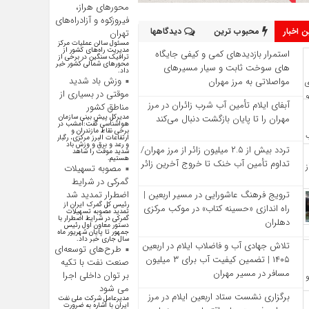
محورهای هراز،
فیروزکوه و آزادراه‌های
 اخبار
محبوب ترین
دیدگاهها
تهران
مسئول سالن عملیات مرکز
مدیریت راه‌های کشور از
استمرار بازدیدهای کمی و کیفی جایگاه‌
ترافیک سنگین در برخی از
محور‌های شمالی کشور خبر
های سوخت ثابت و سیار مسیرهای
داد.
وزش باد شدید
مواصلاتی به مرز مهران
موقتی در بسیاری از
آبفای ایلام تأمین آب شرب زائران در مرز
مناطق کشور
مهران را تا پایان بازگشت دنبال می‌کند
مدیرکل پیش بینی سازمان
هواشناسی گفت:امشب در
برخی نقاط مازندران و
ارتفاعات البرز مرکزی، رگبار
و رعد و برق و وزش باد
تردد بیش از ۲.۵ میلیون زائر از مرز مهران/
شدید موقت را شاهد
هستیم.
تداوم تأمین آب خنک تا خروج آخرین زائر
مصوبه تسهیلات
گمرکی در شرایط
ترویج فرهنگ عاشورایی در مسیر اربعین |
اضطرار تمدید شد
رئیس کل گمرک ایران از
راه‌ اندازی «حسینه کتاب» در موکب مرکزی
تمدید مصوبه تسهیلات
گمرکی در شرایط اضطرار با
دهلران
دستور معاون اول رئیس
جمهور تا پایان شهریور ماه
سال جاری خبر داد.
تلاش جهادی آب و فاضلاب ایلام در اربعین
طرح‌های توسعه‌ای
۱۴۰۵ | تضمین کیفیت آب برای ۳ میلیون
صنعت نفت با تکیه
مسافر در مسیر مهران
بر توان داخلی اجرا
می شود
برگزاری نشست ستاد اربعین ایلام در مرز
مدیرعامل شرکت ملی نفت
ایران با اشاره به ضرورت