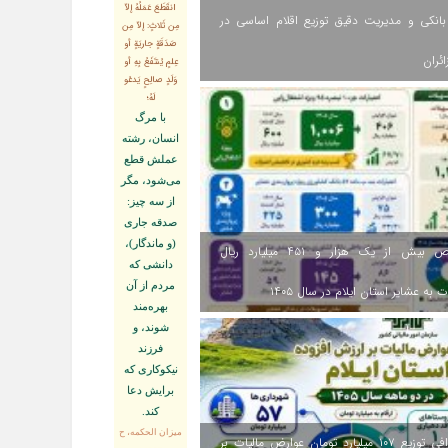
انقَطَعَ عَمَلُهُ إلاّ
انکی و مدیریت دقیق توزیع اقلام اساسی در
مِن ثَلاثٍ: إلاّ مِن
صَدَقَةٍ جاريَةٍ أو
ائران
عِلمٍ يُنتَفَعُ بِهِ أو
وَلَدٍ صالِحٍ يَدعُو
لَهُ؛
با مرگ
انسان، رشته
عملش قطع
مى‌شود، مگر
از سه چيز:
صدقه جارى
(و ماندگار)،
اختصاص بیش از یک هزار و ۴۵۱ میلیارد ریال
دانشى كه
مردم از آن
 به عشایر استان ایلام در سال ۱۴۰۵
بهره‏‌مند
شوند، و
فرزند
نيكوكارى كه
برايش دعا
كند.
ميزان الحكمه، ح
اینفوگرافی توزیع ۱۰۷ میلیارد تومان عوارض مالیات بر