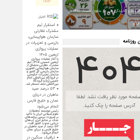
14287
ارزش افزوده و آلایندگی طی دو ماهه نخست ۱۴۰۵ در
اخبار
اقتصادی
یلام
استقرار تیم
مشترک نظارتی
سازمان هواپیمایی،
روزنامه
بازرسی و تعزیرات در
عملیات پروازی
اربعین ۱۴۰۵
با آغاز عملیات پروازی
اربعین حسینی ۱۴۰۵، تیم
مشترک نظارتی متشکل از
سازمان هواپیمایی کشوری،
سازمان بازرسی کل کشور و
سازمان تعزیرات حکومتی
در فرودگاه بین‌المللی امام
خمینی (ره) و فرودگاه
بین‌المللی نجف مستقر شد.
۵۳ درصد صید
ماهیان در دریای
عمان و خلیج فارس
انجام می‌شود
رئیس موسسه تحقیقات
علوم شیلاتی ایران با تاکید
بر ضرورت بررسی پیامد‌های
جنگ بر منابع آبزی آب‌های
دریایی جنوب کشور گفت:
۵۳ درصد از صید ماهیان در
خلیج فارس و دریای عمان
انجام می‌شود.
ترافیک سنگین در