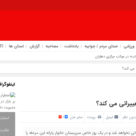
ورزشی
صدای مردم / جوابیه
یادداشت
مصاحبه
گزارش
استان ها
آگ
تاب» در موکب مرکزی دهلران
اینفوگرا
دون نظر
ایمیل
پرینت
سایز متن
/
حله ۱۳۸، زمان واریز یارانه‌ها طولانی نخواهد شد و در یک روز خاص سرپرستان خانوار یارانه این مرحله را