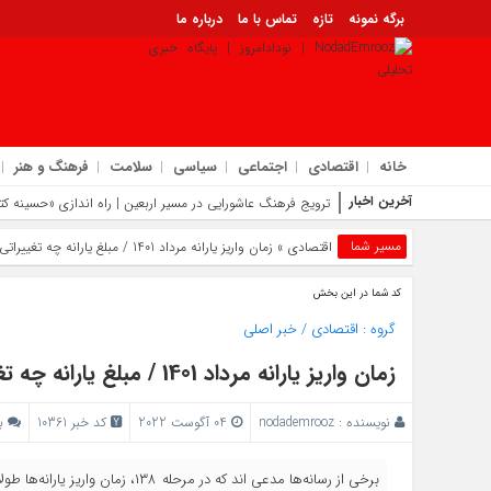
برگه نمونه
تازه
تماس با ما
درباره ما
خانه
اقتصادی
اجتماعی
سیاسی
سلامت
فرهنگ و هنر
آخرین اخبار
ترویج فرهنگ عاشورایی در مسیر اربعین | راه‌ اندازی «حسینه ک
مسیر شما
اقتصادی
» زمان واریز یارانه مرداد 1401 / مبلغ یارانه چه تغییراتی می کند؟
کد شما در این بخش
گروه :
اقتصادی
/
خبر اصلی
زمان واریز یارانه مرداد 1401 / مبلغ یارانه چه تغییراتی می کند؟
نویسنده :
nodademrooz
04 آگوست 2022
کد خبر 10361
ب
برخی از رسانه‌ها مدعی اند که در مر