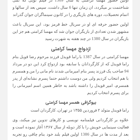
اولین حضور مهسا کرامتی به سال 1369 در فیلم تویی که نمی‌
شناختمت بر میگردد، ان زمان تنها 6 سال داشت، سپس بعد از سالها و
اتمام تحصیلات، دوره های بازیگری را در کانون سینماگران جوان گذراند
اولین حضور حرفه ای او در سریال خط قرمز بود، این سریال باعث
مشهور شدن تعدادی از بازیگران جوان شد که مهسا کرامتی هم جز این
بازیگران در سال 1380 در چند هفته به شهرت رسید
ازدواج مهسا کرامتی
مهسا کرامتی در سال 1387 با راما قویدل فرزند مرحوم رضا قویل بنام
راما قویدل که از کارگردانان با سابقه بود ازدواج کرد این دو در مرداد
94 صاحب یک فرزند پسر بنام امیرمانی شدند نام مانی را من و همسرم
با هم انتخاب کردیم ولی من دوست داشتم حتما پسرم نشانه‌ای از پدر
همسرم، امیر قویدل را داشته باشد به خاطر همین اسم امیر‌مانی را
برای پسرم انتخاب کردیم
بیوگرافی همسر مهسا کرامتی
راما قویدل متولد ۲ فروردین ۱۳۵۵ در تهران، کارگردان است
علاوه بر کارگردانی فیلمنامه نویسی و کارهای تدوین نیز میکند، وی
فعالیت سینمایی خویش را با کار دوبله از سال ۱۳۶۷ آغاز نموده است و
بعد از مدت ها در سال 1386 اولین فیلم بلند خود بنام چاقی رو تجربه