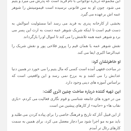
این مجموعه درباره نوجوانی با نام فرید است که پدرش می میرد و یتیم
می شود. چون او به سن قانونی نرسیده است قیمومیتش را شوهر
عمه اش برعهده می گیرد.
بخشی از کارخانه پدری به فرید می رسد اما مسئولیت اموالش به
دست قیم است تا اینکه شریک شوهر عمه دست به ارث این پسر می
برد و شوهر عمه همه تلاشش را می کند تا اموال او را بازگرداند.
نقش شوهر عمه یا همان قیم را پرویز فلاحی پور و نقش شریک را
عبدالرضا اکبری ایفا می کند.
او خاطرنشان کرد:
در مباحث فقهی آمده است کسی که مال یتیم را می خورد در همین دنیا
عذابش را می کشد و به برزخ نمی رسد و این واقعیتی است که
براساس آموزه های دینی وجود دارد.
این تهیه کننده درباره ساخت چنین اثری گفت:
من در حوزه های جامعه شناسی و قوم نگاری فعالیت می کردم، «بازی
نقاب ها» و «حانیه» از کارهای پیشین من است.
از این قبیل آثار که تاریخ و فرهنگ خاصی را برای پیاده کردن می طلبد و
باید مو به مو اجرا شود مرا دچار معضل می کرد، برای همین به سمت
کارهای رئال تر آمدم.