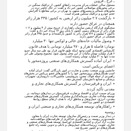
ـ کرج ـ قزوین
مسئول سالن عملیات مرکز مدیریت راه‌های کشور، از ترافیک سنگین در
برخی محورهای مواصلاتی کشور خبر داد و گفت: در حال حاضر تردد در
محورهای شمالی و مسیرهای منتهی به تهران در برخی مقاطع با افزایش
حجم خودرو و ترافیک سنگین همراه است.
بازگشت ۲.۷ میلیون زائر اربعین به کشور/ ۳۳۵ هزار زائر
همچنان در عراق حضور دارند
سخنگوی قرارگاه اربعین سازمان راهداری از خروج بیش از ۳ میلیون و ۱۰۲
هزار زائر از مرز‌های زمینی کشور تا پایان روز ۱۴ مرداد خبر داد و گفت:
تاکنون ۲ میلیون و ۷۶۶ هزار زائر به کشور بازگشته‌اند و حدود ۳۳۵ هزار زائر
همچنان در عراق حضور دارند.
وصول مالیات خانه‌های خالی و لوکس تنها ۳۰ میلیارد
تومان/ فاصله ۵ هزار و ۹۷۰ میلیارد تومانی با هدف قانون
کارشناس اقتصادی گفت:وجود اینکه طبق قانون قرار بود طی سه سال حدود
۶ هزار میلیارد تومان مالیات از این محل وصول شود، مجموع وصولی طی این
مدت تنها به ۳۰ میلیارد تومان رسیده است.
ایران آماده گسترش همکاری‌های صنعتی پروژه‌محور با
اعضای بریکس است
جانشین وزیر صنعت، معدن و تجارت در امور بازرگانی گفت: ایران آماده
است همکاری‌های پروژه‌محور خود را با کشور‌های عضو بریکس در بخش‌های
راهبردی از جمله فولاد، معدن، پتروشیمی، ماشین‌آلات، داروسازی، تجهیزات
پزشکی و صنایع دانش‌بنیان گسترش دهد.
ایران و قرقیزستان بر گسترش همکاری‌های تجاری و
معدنی تأکید کردند
وزرای صمت ایران و اقتصاد و تجارت قرقیزستان در دیدار‌های دوجانبه، بر
توسعه مبادلات تجاری، سرمایه‌گذاری مشترک، گسترش همکاری‌های صنعتی،
معدنی، انرژی، حمل‌ونقل و مناطق آزاد، با هدف ارتقای سطح روابط
اقتصادی دو کشور پرداختند.
راهکارهای توسعه همکاری‌های تجاری و صنعتی ایران و
روسیه
در دیدار وزیر صمت و رئیس‌کل سازمان توسعه تجارت ایران با معاون
نخست‌وزیر روسیه، بر بهره‌گیری حداکثری از ظرفیت‌های موافقت‌نامه
تجارت آزاد ایران و اتحادیه اقتصادی اوراسیا، توسعه همکاری‌های صنعتی و
تجاری، تقویت زیرساخت‌های حمل‌ونقل و بانکی و تدوین نقشه راه جامع
همکاری‌های دو کشور تصریح شد.