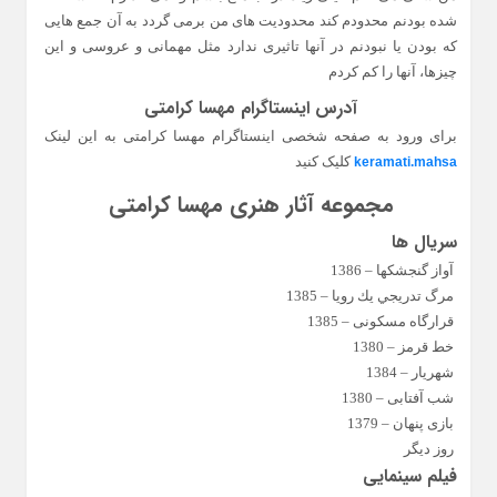
شده بودنم محدودم کند محدودیت های من برمی گردد به آن جمع هایی
که بودن یا نبودنم در آنها تاثیری ندارد مثل مهمانی و عروسی و این
چیزها، آنها را کم کردم
آدرس اینستاگرام مهسا کرامتی
برای ورود به صفحه شخصی اینستاگرام مهسا کرامتی به این لینک
کلیک کنید
keramati.mahsa
مجموعه آثار هنری مهسا کرامتی
سریال ها
آواز گنجشکها – 1386
مرگ تدريجي يك رويا – 1385
قرارگاه مسکونی – 1385
خط قرمز – 1380
شهریار – 1384
شب آفتابی – 1380
بازی پنهان – 1379
روز دیگر
فیلم سینمایی