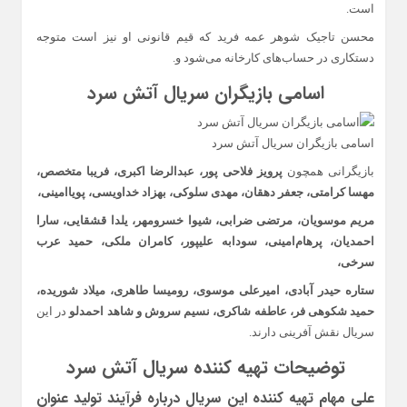
است.
محسن تاجیک شوهر عمه فرید که قیم قانونی او نیز است متوجه
دستکاری در حساب‌های کارخانه می‌شود و.
اسامی بازیگران سریال آتش سرد
اسامی بازیگران سریال آتش سرد
بازیگرانی همچون
پرویز فلاحی پور، عبدالرضا اکبری، فریبا متخصص،
مهسا کرامتی، جعفر دهقان، مهدی سلوکی، بهزاد خداویسی، پویاامینی،
مریم موسویان، مرتضی ضرابی، شیوا خسرومهر، یلدا قشقایی، سارا
احمدیان، پرهام‌امینی، سودابه علیپور، کامران ملکی، حمید عرب
سرخی،
ستاره حیدر آبادی، امیرعلی موسوی، رومیسا طاهری، میلاد شوریده،
حمید شکوهی فر، عاطفه شاکری، نسیم سروش و شاهد احمدلو
در این
سریال نقش آفرینی دارند.
توضیحات تهیه کننده سریال آتش سرد
علی مهام تهیه کننده این سریال درباره فرآیند تولید عنوان