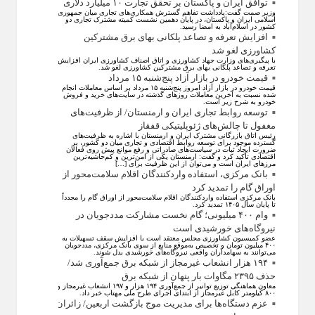
توافق ایران و پاکستان بر تحقق تجارت ۱۰ میلیارد دلاری
وزیر صمت گفت:یادداشت تفاهم گسترش همکاری‌های تجاری میان جمهوری
اسلامی ایران و پاکستان، در پایان دهمین نشست کمیته مشترک تجاری دو
کشور در اسلام‌آباد به امضا رسید.
افزایش تعرفه و تصاعد پلکانی بهای برق مشترکین
کشاورزی لغو شد
با پیگیری‌های وزارت جهاد کشاورزی و اتاق اصناف کشاورزی ایران افزایش
تعرفه و تصاعد پلکانی بهای برق مشترکین کشاورزی لغو شد.
قیمت خودرو در بازار آزاد پنج‌شنبه ۱۵ مرداد
قیمت خودرو در بازار آزاد امروز پنج‌شنبه ۱۵ مرداد بر اساس معاملات انجام
شده نسبت به آخرین معاملات روز‌های گذشته در سایت‌های خرید و فروش
خودرو به شرح زیر است.
توسعه روابط تجاری ایران و ارمنستان/ از ظرفیت‌های
مغفول تا چالش‌های ژئوپلیتیکی قفقاز
رئیس اتاق بازرگانی مشترک ایران و ارمنستان با اشاره به ظرفیت‌های
گسترده موجود برای توسعه روابط اقتصادی و تجاری میان دو کشور، بر
ضرورت ایجاد ثبات در سیاست‌های صادراتی و رفع موانع پیش روی فعالان
اقتصادی تأکید کرد و گفت: ارمنستان یکی از امن‌ترین و کم‌حاشیه‌ترین
مرز‌های ایران است و می‌توان از این ظرفیت برای […]
بانک مرکزی، استفاده واردکنندگان اقلام سلامت‌محور از
اوراق گام را تمدید کرد
بانک مرکزی استفاده واردکنندگان اقلام سلامت‌محور از اوراق گام را مجدداً
تا پایان سال ۱۴۰۵ تمدید کرد.
وام ۴۰۰ میلیونی؛ گام نخست مشارکت مددجویان در
نیروگاه‌های خورشیدی است
عضو کمیسیون کشاورزی مجلس معتقد است با افزایش سقف تسهیلات به
۴۰۰ میلیون تومان و تخصیص به‌موقع منابع از سوی بانک مرکزی، مددجویان
می‌توانند به سهامداران واقعی نیروگاه‌های خورشیدی بدل شوند.
۱۹۴ هزار انشعاب غیرمجاز از شبکه برق جمع‌آوری شد/
حذف ۲۳۹۵ مگاوات بار پنهان از شبکه برق
معاون هماهنگی توزیع توانیر از جمع‌آوری ۱۹۴ هزار و ۱۹۷ انشعاب غیرمجاز و
۸۰۰ کیلومتر کابل غیرمجاز از ابتدای اجرای طرح ملی مهتاب خبر داد.
عزم دستگاه‌ها برای مدیریت موج بازگشت اربعین/ زائران