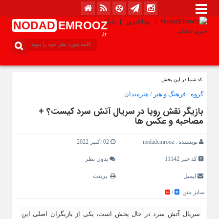
NODAD
EMROOZ
.ir
کد شما در این بخش
گروه :
فرهنگ و هنر
/
هنرمندان
بازیگر نقش رویا در سریال آتش سرد کیست؟ +
مصاحبه و عکس ها
نویسنده :
nodademrooz
02 اکتبر 2022
کد خبر 11142
بدون نظر
ایمیل
پرینت
سایز متن
/
سریال آتش سرد در حال پخش است، یکی از بازیگران اصلی این