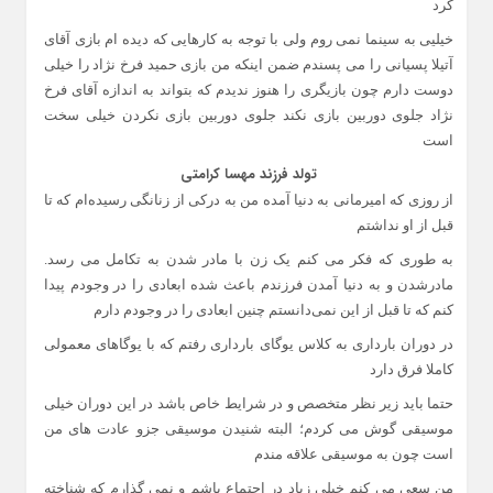
کرد
خيليی به سينما نمی روم ولی با توجه به کارهايی که ديده ام بازی آقای
آتيلا پسيانی را می پسندم ضمن اينکه من بازی حميد فرخ نژاد را خيلی
دوست دارم چون بازيگری را هنوز نديدم که بتواند به اندازه آقای فرخ
نژاد جلوی دوربين بازی نکند جلوی دوربين بازی نکردن خيلی سخت
است
تولد فرزند مهسا کرامتی
از روزی که امیرمانی به دنیا آمده من به درکی از زنانگی رسیده‌ام که تا
قبل از او نداشتم
به طوری که فکر می‌ کنم یک زن با مادر شدن به تکامل می‌ رسد.
مادرشدن و به دنیا آمدن فرزندم باعث شده ابعادی را در وجودم پیدا
کنم که تا قبل از این نمی‌دانستم چنین ابعادی را در وجودم دارم
در دوران بارداری به کلاس یوگای بارداری رفتم که با یوگاهای معمولی
کاملا فرق دارد
حتما باید زیر نظر متخصص و در شرایط خاص باشد در این دوران خیلی
موسیقی گوش می‌ کردم؛ البته شنیدن موسیقی جزو عادت‌ های من
است چون به موسیقی علاقه‌ مندم
من سعی می کنم خیلی زیاد در اجتماع باشم و نمی گذارم که شناخته