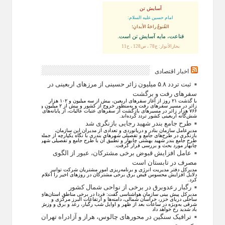
آسایش تن
امام حسین علیه السلام:
القُنوعُ راحَةُ الأبدانِ؛
قناعت، مايه آسايش تن است.
بحارالأنوار: ج78 ، ص128 ، ح11
اخبار اقتصادی
ثبت تردد ۵.۸ میلیون زائر حسینی از مرزهای اربعینی در
سفرهای رفت و برگشت
با گذشت ۲۱ روز از آغاز سفرهای اربعین، بیش از سه میلیون و ۱۰۲ هزار
زائر در مسیر سفرهای رفت و به‌منظور خروج از کشور و بیش از ۲ میلیون و
۷۶۶ هزار زائر در مسیرهای بازگشت از سفرهای عتبات عالیات، از پایانه‌های
شش‌گانه اربعینی کشور تردد کرده‌اند.
طرح جامع بندر شهید رجایی بازنگری شد
مدیرعامل سازمان بنادر و دریانوردی و تعدادی از مدیران این سازمان،
بازنگری در طرح‌های جامع و تفصیلی شهر‌های بندری با نگاه یکپارچه از جمله
طرح جامع بندر شهید بهشتی چابهار و تطبیق آن با طرح جامع و تفصیلی شهر
چابهار مورد بحث و بررسی قرار گرفت.
عامل افزایش قبوض برخی مشترکان، عبور از الگوی
مصرف در تابستان است
مدیرکل دفتر مدیریت انرژی و برنامه‌ریزی امور مشتریان شرکت توانیر
دلایل افزایش محسوس قبض برق برخی مشترکان در روزهای اخیر را اعلام
کرد.
رگبار رعدوبرق در برخی از نواحی شمال کشور
مدیرکل پیش بینی سازمان هواشناسی گفت: فردا در برخی مناطق استان‌های
ساحلی دریای خزر، خراسان شمالی، دامنه‌ها و ارتفاعات البرز مرکزی و
شرقی به‌ویژه در ساعات بعد از ظهر و اوایل شب رگبار، رعد و برق و وزش
باد شدید رخ خواهد داد
ترافیک سنگین در محورهای چالوس، هراز و آزادراه تهران