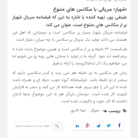
«شهباز» سریالی با سکانس های متنوع
علینقی پور، تهیه کننده با اشاره به این که فیلمنامه سریال شهباز
پر از سکانس های متنوع است، عنوان می کند:
فیلمنامه سریال شهباز بسیار پر سکانس است و دوستانی که اهل فن
هستند می دانند تولید یک سریال پر سکانس تا چه میزان دشوار است.
هر قسمت ۴۲ دقیقه و پر از سکانس است و همین موضوع باعث شده تا
ریتم قصه تند شود. گرچه ما در تولید با سختی هایی روبه رو می شویم اما
می خواهیم یک اثر تماشاگرپسند را ارائه بدهیم.
زمان هر سکانس به دو دقیقه هم نمی رسد و کمتر سکانسی داریم که
بیشتر از دو دقیقه باشد. خوشبختانه گروه خوب، حرفه ای و همراه باعث
شده تا این اثر را جلو ببریم. همه همدلانه کار می کنند و منجر به افزایش
کیفیت کار شده است. دوستان بازیگر هم به این موضوع بارها اذعان
داشتند که کار، خوب و باکیفیت شده است.
سریال
نیما نادری
برچسب ها :
,
https://nodademrooz.ir/?p=13589