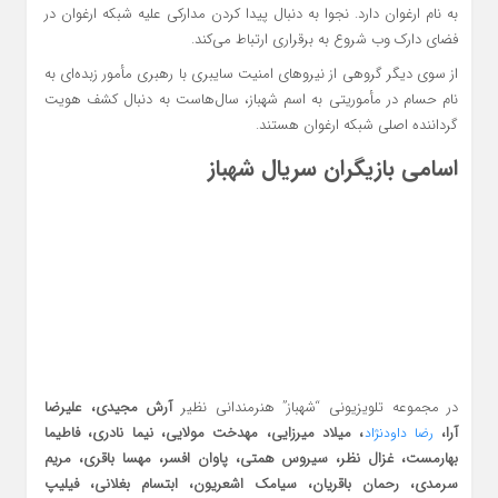
به نام ارغوان دارد. نجوا به دنبال پیدا کردن مدارکی علیه شبکه ارغوان در
فضای دارک وب شروع به برقراری ارتباط می‌کند.
از سوی دیگر گروهی از نیروهای امنیت سایبری با رهبری مأمور زبده‌ای به
نام حسام در مأموریتی به اسم شهباز، سال‌هاست به دنبال کشف هویت
گرداننده اصلی شبکه ارغوان هستند.
اسامی بازیگران سریال شهباز
در مجموعه تلویزیونی “شهباز” هنرمندانی نظیر
آرش مجیدی، علیرضا
آرا،
، میلاد میرزایی، مهدخت مولایی، نیما نادری، فاطیما
رضا داودنژاد
بهارمست، غزال نظر، سیروس همتی، پاوان افسر، مهسا باقری، مریم
سرمدی، رحمان باقریان، سیامک اشعریون، ابتسام بغلانی، فیلیپ