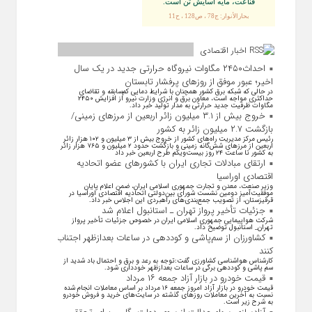
قناعت، مايه آسايش تن است.
بحارالأنوار: ج78 ، ص128 ، ح11
اخبار اقتصادی
احداث۲۴۵۰ مگاوات نیروگاه حرارتی جدید در یک سال
اخیر؛ عبور موفق از روز‌های پرفشار تابستان
در حالی که شبکه برق کشور همچنان با شرایط دمایی کم‌سابقه و تقاضای
حداکثری مواجه است، معاون برق و انرژی وزارت نیرو از افزایش ۲۴۵۰
مگاوات ظرفیت جدید حرارتی به مدار تولید خبر داد.
خروج بیش از ۳.۱ میلیون زائر اربعین از مرزهای زمینی/
بازگشت ۲.۷ میلیون زائر به کشور
رئیس مرکز مدیریت راه‌های کشور از خروج بیش از ۳ میلیون و ۱۰۲ هزار زائر
اربعین از مرزهای شش‌گانه زمینی و بازگشت حدود ۲ میلیون و ۷۶۵ هزار زائر
به کشور تا ساعت ۲۴ روز بیست‌ویکم طرح اربعین خبر داد
ارتقای مبادلات تجاری ایران با کشور‌های عضو اتحادیه
اقتصادی اوراسیا
وزیر صنعت، معدن و تجارت جمهوری اسلامی ایران، ضمن اعلام پایان
موفقیت‌آمیز دومین نشست شورای بین‌دولتی اتحادیه اقتصادی اوراسیا در
قرقیزستان، از تصویب جمع‌بندی‌های راهبردی این اجلاس خبر داد.
جزئیات تأخیر پرواز تهران ـ استانبول اعلام شد
شرکت هواپیمایی جمهوری اسلامی ایران در خصوص جزئیات تأخیر پرواز
تهران_ استانبول توضیح داد.
کشاورزان از سم‌پاشی و کوددهی در ساعات بعدازظهر اجتناب
کنند
کارشناس هواشناسی کشاورزی گفت:توجه به رعد و برق و احتمال باد شدید از
سم پاشی و کوددهی برگی در ساعات بعدازظهر خودداری شود.
قیمت خودرو در بازار آزاد جمعه ۱۶ مرداد
قیمت خودرو در بازار آزاد امروز جمعه ۱۶ مرداد بر اساس معاملات انجام شده
نسبت به آخرین معاملات روز‌های گذشته در سایت‌های خرید و فروش خودرو
به شرح زیر است.