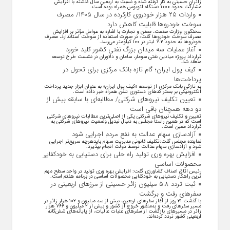
زائران حسینی به‌ کار گرفته شده و نسبت به اربعین سال گذشته با افزایش
مشارکت حدود ۱۰۰۰ دستگاه اتوبوس همراه بوده است.
واردات ۲۵ هزار خودروی کارکرده در سال ۱۴۰۵/ مصرف
سوخت خودرو‌ها قابلیت کاهش دارد
سخنگوی وزارت صنعت، معدن و تجارت با اشاره به عوامل مؤثر بر افزایش
مصرف سوخت خودرو‌ها گفت: در صورت استفاده از سوخت استاندارد، مصرف
خودرو‌ها به حدود ۷.۲ لیتر در ۱۰۰ کیلومتر می‌رسد.
آغاز عملیات سه میدان بزرگ نفتی کشور کلید خورد
قرارداد پروژه میادین نفتی سومار، سامان و دلاوران در نشست طرح توسعه
منعقد شد.
کیف پول ایران؛ گام تازه بانک مرکزی برای تحول در
پرداخت‌ها
به تازگی بانک مرکزی از توسعه «کیف پول ایران» به عنوان ابزار جدید پرداخت
الکترونیکی بر بستر کد‌های دستوری تلفن همراه خبر داده است.
تعیین تکلیف نیروهای شرکتی/ مطالبه‌ای با سابقه بیش از
دو دهه همچنان باقی است
تعیین و تکلیف نیرو‌های شرکتی یکی از اصلی‌ترین مطالبات نیرو‌های شرکتی
است که در همین راستا مجلس به دنبال تبدیل وضعیت نیرو‌های شرکتی به
قرارداد معین است.
آزادسازی سهام عدالت به نفع مردم اجرایی شود
نماینده مجلس گفت:تکلیف قانونی مدیریت سهام بایدهرچه سریع‌تر اجرایی
شود و آزادسازی سهام عدالت توسط دولت انجام بپذیرد.
افزایش بهره وری تولید راه حلی برای دستیابی به خودکفایی
محصولات اساسی
رئیس اتاق اصناف کشاورزی گفت: افزایش بهره وری تولید در واحد سطح مهم
ترین راهکار دستیابی به خودکفایی محصولات اساسی در برنامه هفتم است.
ثبت تردد ۵.۸ میلیون زائر حسینی از مرزهای اربعینی در
سفرهای رفت و برگشت
با گذشت ۲۱ روز از آغاز سفرهای اربعین، بیش از سه میلیون و ۱۰۲ هزار زائر در
مسیر سفرهای رفت و به‌منظور خروج از کشور و بیش از ۲ میلیون و ۷۶۶ هزار
زائر در مسیرهای بازگشت از سفرهای عتبات عالیات، از پایانه‌های شش‌گانه
اربعینی کشور تردد کرده‌اند.