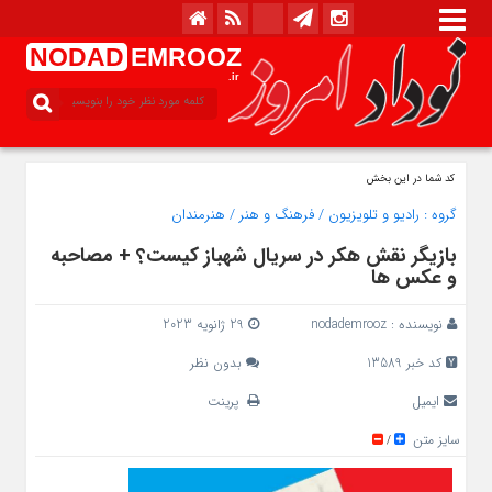
NODAD
EMROOZ
.ir
کد شما در این بخش
گروه :
رادیو و تلویزیون
/
فرهنگ و هنر
/
هنرمندان
بازیگر نقش هکر در سریال شهباز کیست؟ + مصاحبه
و عکس ها
نویسنده :
nodademrooz
29 ژانویه 2023
کد خبر 13589
بدون نظر
ایمیل
پرینت
سایز متن
/