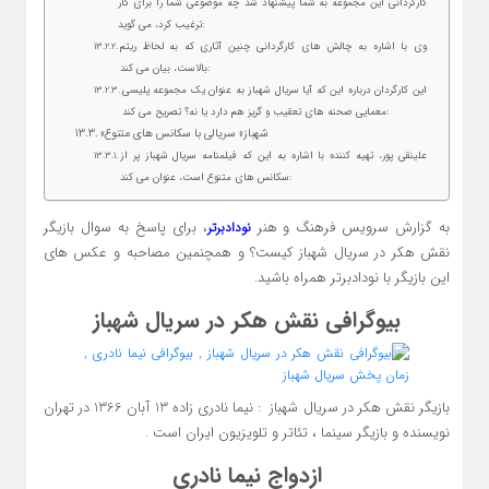
کارگردانی این مجموعه به شما پیشنهاد شد چه موضوعی شما را برای کار
ترغیب کرد، می گوید:
وی با اشاره به چالش های کارگردانی چنین آثاری که به لحاظ ریتم
بالاست، بیان می کند:
این کارگردان درباره این که آیا سریال شهباز به عنوان یک مجموعه پلیسی
معمایی صحنه های تعقیب و گریز هم دارد یا نه؟ تصریح می کند:
«شهباز» سریالی با سکانس های متنوع
علینقی پور، تهیه کننده با اشاره به این که فیلمنامه سریال شهباز پر از
سکانس های متنوع است، عنوان می کند:
به گزارش سرویس فرهنگ و هنر
، برای پاسخ به سوال بازیگر
نودادبرتر
نقش هکر در سریال شهباز کیست؟ و همچنمین مصاحبه و عکس های
این بازیگر با نودادبرتر همراه باشید.
بیوگرافی نقش هکر در سریال شهباز
بازیگر نقش هکر در سریال شهباز : نیما نادری زاده 13 آبان 1366 در تهران
نویسنده و بازیگر سینما ، تئاتر و تلویزیون ایران است .
ازدواج نیما نادری