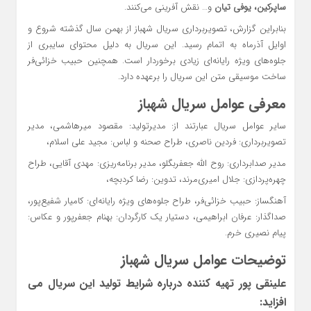
ساپرکین، یوفی تیان
و… نقش آفرینی می‌کنند.
بنابراین گزارش، تصویربرداری سریال شهباز از بهمن سال گذشته شروع و
اوایل آذرماه به اتمام رسید. این سریال به دلیل محتوای سایبری از
جلوه‌های ویژه رایانه‌ای زیادی برخوردار است. همچنین حبیب خزائی‌فر
ساخت موسیقی متن این سریال را برعهده دارد.
معرفی عوامل سریال شهباز
سایر عوامل سریال عبارتند از: مدیرتولید: مقصود میرهاشمی، مدیر
تصویربرداری: فردین ناصری، طراح صحنه و لباس: مجید علی اسلام،
مدیر صدابرداری: روح الله جعفربگلو، مدیر برنامه‌ریزی: مهدی آقایی، طراح
چهره‌پردازی: جلال امیری‌مرند، تدوین: رضا کردبچه،
آهنگساز: حبیب خزائی‌فر، طراح جلوه‌های ویژه رایانه‌ای: کامیار شفیع‌پور،
صداگذار: عرفان ابراهیمی، دستیار یک کارگردان: بهنام جعفرپور و عکاس:
پیام نصیری خرم.
توضیحات عوامل سریال شهباز
علینقی پور تهیه کننده درباره شرایط تولید این سریال می
افزاید: