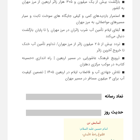
بازگشت بیش از یک میلیون و ۳۰۵ هزار زائر اربعین از مرز مهران
به کشور
استمرار بازدیدهای کمی و کیفی جایگاه‌ های سوخت ثابت و سیار
مسیرهای مواصلاتی به مرز مهران
آبفای ایلام تأمین آب شرب زائران در مرز مهران را تا پایان بازگشت
دنبال می‌کند
تردد بیش از ۲.۵ میلیون زائر از مرز مهران/ تداوم تأمین آب خنک
تا خروج آخرین زائر
ترویج فرهنگ عاشورایی در مسیر اربعین | راه‌ اندازی «حسینه
کتاب» در موکب مرکزی دهلران
تلاش جهادی آب و فاضلاب ایلام در اربعین ۱۴۰۵ | تضمین کیفیت
آب برای ۳ میلیون مسافر در مسیر مهران
نماد رسانه
حدیث روز
آسایش تن
امام حسین علیه السلام:
القُنوعُ راحَةُ الأبدانِ؛