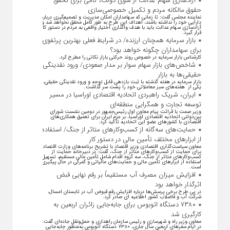
آزادسازی سهام عدالت از سوی دولت، گامی برای تحقق
حقوق مالکانه مردم و تکمیل خصوصی‌سازی
نماینده مجلس گفت: تا زمانی که سهامداران امکان مدیریت و تصمیم‌گیری درباره
دارایی خود را نداشته باشند، اهداف این طرح به طور کامل محقق نخواهد شد و
آزادسازی سهام عدالت باید با هدف واگذاری اختیار واقعی به مردم در دستور کار
قرار گیرد.
بازار سرمایه همچنان ارزنده/ در شرایط فعلی بهترین پرتفوی
برای سهامداران چگونه خواهد بود؟
کارشناس بازار سرمایه در خصوص روند حرکتی بازار نکاتی را مطرح کرد.
شاخص‌های بازار سهام سوار بر مدار صعودی/ ورود نقدینگی
حقیقی‌ها به بازار
بازار سرمایه در هفته گذشته با ثبت بازدهی قابل توجه و ورود نقدینگی حقیقی،
یکی از هفته‌های سبز معاملاتی خود را پشت سر گذاشت.
ایران، شریک راهبردی اتحادیه اقتصادی اوراسیا در مسیر
توسعه تجارت و همگرایی منطقه‌ای
وزیر صمت با قرائت پیام معاون اول رئیس‌جمهور در دومین نشست شورای
بین‌دولتی اتحادیه اقتصادی اوراسیا، بر عزم ایران برای تعمیق همکاری‌های
اقتصادی با کشورهای عضو این اتحادیه تأکید کرد.
حمایت‌های سه‌گانه از کسب‌وکارهای متاثر از جنگ/ استفاده
از ابزارهای مختلف تأمین مالی در دستور کار
معاون سیاست‌گذاری اقتصادی وزیر اقتصاد با تشریح برنامه‌های وزارت اقتصاد
برای حمایت از کسب‌وکار‌های متاثر از جنگ، گفت: در دبیرخانه حمایت از
کسب‌وکار‌های متاثر از جنگ، سه گروه اقدام شامل تأمین مالی مستقیم، تسهیل
استفاده از ابزار‌های تأمین مالی و حمایت‌های مالیاتی و گمرکی در حال پیگیری
است.
افزایش میزان مصرف آب مستقیماً بر رقم نهایی قبض
اثرگذار خواهد بود
در پی طرح برخی پرسش‌ها درباره افزایش رقم قبوض آب در تابستان امسال،
شرکت آب و فاضلاب کشور اطلاعیه ای صادر کرد.
۷۳۸۰ دستگاه اتوبوس برای جابه‌جایی زائران اربعین به
کارگیری شد
معاون وزیر راه و شهرسازی و رئیس سازمان راهداری و حمل‌ونقل جاده‌ای گفت:
در ایام سفرهای اربعین سال جاری، ۷۳۸۰ دستگاه اتوبوس به‌منظور جابه‌جایی