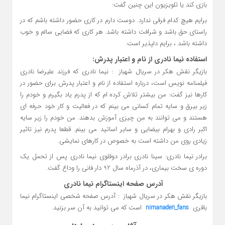
بازی کند یا تلویزیون این چنین گفت:
برایم هیچ کدام فرقی ندارد. دوست دارم در کاری حضور داشته باشم که در
راستای حق باشد و شرافت داشته باشد. هر کاری که فضایی سالم و خوب
داشته باشد ، برایم دلپذیر است.
استفاده نیما نادری از نام و اعتبار پدرش:
بازیگر نقش هکر در سریال شهباز : نیما نادری که فرزند علیرضا نادری
فیلمنامه نویس است، درباره استفاده از نام و اعتبار پدرش برای حضور در
کارها نیز گفت: من بیشتر تلاش کرده ام که از پدرم یاد بگیرم و خودم را
زیر بیرق و سایه تمام کسانی می بینم که در فعالیت و کار خود حرفه ای
هستند و می توانند به من چیزی آموزش بدهند. من خودم را زیر سایه
اکبر رادی و بهرام بیضایی و سایر اساتید می بینم. قطعا پدرم نیز تاثیر
زیادی روی من داشته است به خصوص در کارهای نمایشی.
برادر نیما نادری: سینا نادری برادر دوقلوی نیما نادری پس از تحمل یک
دوره ی سخت بیماری، در آذرماه سال 92 دار فانی را وداع گفت.
آدرس صفحه اینستاگرام نیما نادری
بازیگر نقش هکر در سریال شهباز : آدرس صفحه شخصی اینستاگرام نیما
باقری
است که می توانید به آن سر بزنید.
nimanaderi_fans