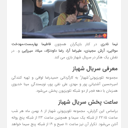
نیما نادری
در کنار بازیگران همچون
فاطیما بهارمست،
مهدخت
مولایی،
آرش مجیدی، علیرضا آرا، رضا داودنژاد، میلاد میرزایی
و.. در
نقش یک هکر در سریال شهباز بازی می کند.
معرفی سریال شهباز
مجموعه تلویزیونی”شهباز” به کارگردانی حمیدرضا لوافی و تهیه کنندگی
امیرحسین آشتیانی پور و مهدی علی نقی پور، نویسندگی مینا خدیوی
همزمان با دهه فجر از دو شبکه تلویزیون پخش می‌شود.
ساعت پخش سریال شهباز
براساس این گزارش، مجموعه تلویزیونی شهباز از ۸ بهمن ماه هر شب
ساعت ۲۲:۱۵ از شبکه یک سیما و همچنین ساعت ۲۳ از شبکه پنج روانه
آنتن می‌شود. تکرار آن نیز ساعت ۱۱ صبح و ۱۹ از شبکه پنج سیما خواهد