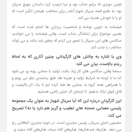
اولین موردی که برایم جذاب بود و مرا ترغیب کرد، داستان مهیج سریال
بود. به نظرم قصه سریال شهباز آنقدر برای مخاطب هیجان انگیز است که
او را با خودش همراه می کند.
فیلمنامه به خوبی نوشته و شخصیت پردازی ها انجام شده است که
همین موضوع برای تماشاگر جذاب است. وقتی فیلمنامه را می خواندم،
سکانس های این سریال را تصور می کردم که چطور باید باشد و می تواند
مخاطب را جذب کند.
وی با اشاره به چالش های کارگردانی چنین آثاری که به لحاظ
ریتم بالاست، بیان می کند:
مسلما وقتی سکانس های کار زیاد باشد، تولید با سختی روبه رو می شود
اما ما با توجه به شرایط تولید و هزینه ها، طبق زمانبندی جلو می رویم و
با همراهی همه گروه به سختی ها غلبه کرده ایم تا یک اثر باکیفیت و
قابل قبول ارائه بدهیم. تا اینجای کار خیلی راضی هستیم.
این کارگردان درباره این که آیا سریال شهباز به عنوان یک مجموعه
پلیسی معمایی صحنه های تعقیب و گریز هم دارد یا نه؟ تصریح
می کند:
مضمون اصلی سریال، پلیس سایبری است. در حوزه سایبری اتفاقاتی رخ
می دهد. هکرها، ضدهکرها، هکرهای کلاه سیاه، هکرهای کلاه سفید و…