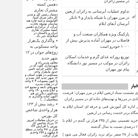
در مسیر زائران
دهمین کمیته
مشترک تجاری
تداوم عملیات آبرسانی به زائران اربعین
دستیار رئیس کل و مدیر
در مرز مهران با شبکه پایدار و ۹ تانکر
کل دفتر شرق آسیا،
اقیانوسیه و شبه قاره هند
آبرسان آبفای ایلام
سازمان توسعه تجارت
ایران، از برگزاری دهمین
کمیته مشترک تجاری
ایران و پاکستان در
پارکینگ ویژه همکاران صنعت آب و
اسلام‌آباد خبر داد.
فاضلاب در مهران آماده پذیرش بیش از
واگذاری یک‌هزار
۱۰۰۰ خودرو است
واحد مسکونی به
زوج‌های جوان در ۱۲
توزیع روزانه غذای گرم و خدمات اسکان
شهر جدید
زائران در موکب در مسیر نور دانشگاه
معاون وزیر راه و
شهرسازی گفت که در
پیام نور مهران
حال حاضر فرآیند تامین
حدود یک‌هزار واحد
مسکونی در هفت استان و
۱۲ شهر جدید آغاز شده و
تا کنون مصوبات ۷۰۴ واحد
بار
آن در هیات مدیره
شهرهای تابعه و مجمع اخذ
و ابلاغ شده و ۱۹۰ واحد
 نشست ستاد اربعین ایلام در مرز مهران؛ فرصت‌
مسکونی دیگر نیز هم
اکنون آماده واگذاری به
دی در مرزها و تهدیدهای جاده‌ ای در مسیر زائران
متقاضیان […]
رشد بیش از ۱۲۳
داره کل آموزش فنی و حرفه‌ ای استان ایلام به‌
هزار واحدی شاخص
گاه برتر خدمت‌ رسانی در اربعین
کل بورس
تحقق خرید تضمینی بیش از ۲۴۵ هزار تن گندم در ایلام با
در جریان معاملات امروز
۱۲ مرداد شاخص کل
بورس با افزایش ۱۲۳
هزار و ۲۸۱ واحد در سطح
۵ میلیون و ۲۷۷ واحدی
مرز چیلات از ۲۸ صفر برای تردد زائران فعال می‌ شود |
قرار گرفت.