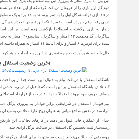
در ۱۵ بازی توانسته‌ گل او
دیدار به بازی برگشته و اصطلاحا بازگشت زده است. بر این اساس 
شاگردان گل‌محمدی ۴۳ ام
شده برای قرمزها ۶ امتیاز و برای آبی‌ها ۱۱ امتیاز به همراه داشته است.
حال باید دید شهرآورد صدم چه تغییری در این روند ایجاد خواهد کرد.
آخرین وضعیت استقلال برای دربی ۳ ا
باشگاه استقلال با دریافت وام به دنبال این است جدا از پرداخت 
کند.تلاش باشگاه استقلال بر این است که تا قبل از دربی، بخشی از مبل
مصاف حریف خود بروند. احتمالا حدود ۲۰ در صد از قرارداد استقلالی‌ها تا قبل از دربی به حساب آن‌ها واریز خواهد شد.
تیم فوتبال استقلال در شرایطی برابر هوادار به پیروزی پرگل دس
مرادمند در نقش مدافع میانی به عنوان زوج عارف غلامی به میدان ر
جدای از عملکرد قابل قبول مرادمند در کارهای دفاعی، این بازیک
زمینه‌ساز ثبت نخستین گل استقلال در ضیافت پرگل آزادی شد.
موضوعی که حالا می‌تواند دست ساپینتو را برای اتخاذ هرگونه تا