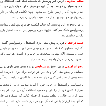
مجتبی محرمی
درباره این پرسش که همیشه گفته شده استقلال و پر
به سود سپاهان خواهد بود، آیا این موضوع به ارائه یک بازی خوب
دیدار بدون گل از زمین خارج نمی‌شود، چون تکلیف قهرمان در دارب
پرسپولیس خواهیم بود و از حساسبت بالایی برخوردار است.
او در پاسخ به این پرسش که سال گذشته چون پرسپولیس نتوانست بر
پرسپولیس کمک می‌کند، افزود:
چون پرسپولیس به سه امتیاز بازی د
داربی خواهیم بود.
حمید درخشان
درباره پیش بینی بازی استقلال، پرسپولیس گفت:
ش
بگذارند. تساوی که قطعا به درد هیچ تیمی نمی‌خورد. هم پرسپولیس و 
خوبی رسیدند. الان بهترین موقعیت برای پیروزی است. هر تیمی که ب
با سود بردن از تمرکز بالا به نتیجه دست یابد.
ناصر ابراهیمی
مربی اسبق
پرسپولیس
درباره پیش بینی بازی دربی
مسابقه را پیش ب
هفته پیش از نظر فنی کمی دچار افت شد اما اکنون شرایط ایده آلی
پرسپولیس و استقلال در حالی خود را آماده صدمین دربی پایتخت می‌کن
شرایط خاص خودش را دارد و معمولا اتفاقات آن هیچ ارتباطی به شرا
پیش از دربی خالی از لطف نیست. از جمله نکاتی که عملکرد سرخابی