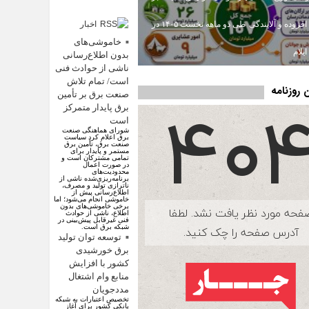
ارزش افزوده و آلایندگی طی دو ماهه نخست ۱۴۰۵ در
اخبار
اقتصادی
خاموشی‌های
یلام
بدون اطلاع‌رسانی
ناشی از حوادث فنی
است/ تمام تلاش
روزنامه
صنعت برق بر تأمین
برق پایدار متمرکز
است
شورای هماهنگی صنعت
برق اعلام کرد سیاست
صنعت برق، تأمین برق
مستمر و پایدار برای
تمامی مشترکان است و
در صورت اعمال
محدودیت‌های
برنامه‌ریزی‌شده ناشی از
ناترازی تولید و مصرف،
اطلاع‌رسانی پیش از
خاموشی انجام می‌شود؛ اما
برخی خاموشی‌های بدون
اطلاع، ناشی از حوادث
فنی غیرقابل پیش‌بینی در
شبکه برق است.
توسعه توان تولید
برق خورشیدی
کشور با افزایش
منابع وام اشتغال
مددجویان
تخصیص اعتبارات به شبکه
بانکی کشور برای آغاز