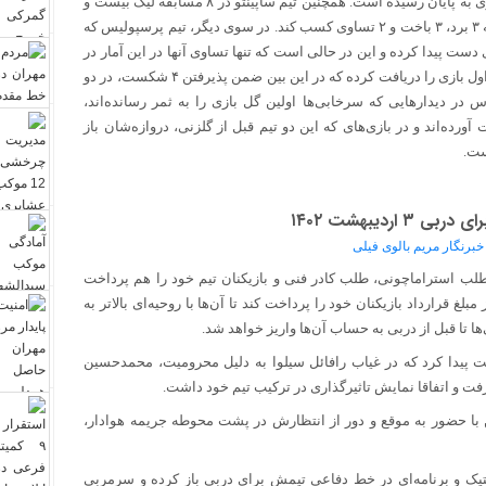
این بین ۱۳ بازی منجر به پیروزی این تیم شده و یک بازی هم با تساوی به پایان رسیده است. همچنین تیم ساپینتو در ۸ مسابقه لیگ بیست و
دوم گل اول بازی را از حریفان دریافت کرده که از این تعداد توانسته ۳ برد، ۳ باخت و ۲ تساوی کسب کند. در سوی دیگر، تیم پرسپولیس که
ل را به ثمر برساند به ۱۴ برد و یک مساوی دست پیدا کرده و این در حالی است که تنها تساوی آنها در این آمار در
دربی رفت رقم خورده است. ضمن اینکه این تیم در ۶ دیدار هم گل اول بازی را دریافت کرده که در این بین ضمن پذیرفتن ۴ شکست، در دو
در دیدارهایی که سرخابی‌ها اولین گل بازی را به ثمر رسانده‌اند،
تیاز و شاگردان ساپینتو۴۰ امتیاز به دست آورده‌اند و در بازی‌های که این دو تیم قبل از گلزنی، دروازه‌شان باز
ردیبهشت ۱۴۰۲
طلب استراماچونی، طلب کادر فنی و بازیکنان تیم خود را هم پرداخت
غ قرارداد بازیکنان خود را پرداخت کند تا آن‌ها با روحیه‌ای بالاتر به
ت پیدا کرد که در غیاب رافائل سیلوا به دلیل محرومیت، محمدحسین
فت و اتفاقا نمایش تاثیرگذاری در ترکیب تیم خود داشت.
ن با حضور به موقع و دور از انتظارش در پشت محوطه جریمه هوادار،
کتیک و برنامه‌ای در خط دفاعی تیمش برای دربی باز کرده و سرمربی