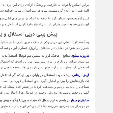
البته قنبرزاده اعلام کرد سهمیه بلیت هر تیم اطلاع رسانی خواهد شد
این بازی هم به همین میزان بلیت در اختیار طرفداران استقلال و پرس
پیش بینی دربی استقلال و پرسپولیس در
به گفته کارشناسان این دربی یکی از سخت ترین بازی ها در سالهای 
هموار می شود در مقابل تیم سپاهان در آروزی تساوی این دو تیم اس
هروویه میلیچ
، مدافع – هافبک کروات پیشین تیم فوتبال استقلال:
به ع
می‌شوم بتواند این بازی را ببرد. پیش‌بینی من این است که استقلال
استقلال یک امتیاز بیشتر از پرسپولیس دارد می‌تواند نتیجه خوبی برا
آرش برهانی
، پیشکسوت استقلال در پایان مورد اینکه اگر استقلال 
تک بازی‌هایش را ببرد و امتیاز بگیرد. حق استقلال قهرمانی است و م
نساجی را باید می‌بردیم و مشاهده کردید در شش قدم سجاد که خیل
کمترین حقمان مساوی بود ولی باختیم. در فوتبال هزار اتفاق می ‌اف
صادق ورمزیار
در پاسخ به این سوال که نتیجه دربی را چگونه پیش بی
هر دو برای برد به زمین می‌روند اما فکر می‌کنم این دیدار با مساوی 