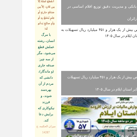
انقَطَعَ عَمَلُهُ إلاّ
انکی و مدیریت دقیق توزیع اقلام اساسی در
مِن ثَلاثٍ: إلاّ مِن
صَدَقَةٍ جاريَةٍ أو
عِلمٍ يُنتَفَعُ بِهِ أو
ائران
وَلَدٍ صالِحٍ يَدعُو
لَهُ؛
با مرگ
انسان، رشته
عملش قطع
مى‌شود، مگر
از سه چيز:
صدقه جارى
(و ماندگار)،
اختصاص بیش از یک هزار و ۴۵۱ میلیارد ریال تسهیلات
دانشى كه
مردم از آن
ر استان ایلام در سال ۱۴۰۵
بهره‏‌مند
شوند، و
فرزند
نيكوكارى كه
برايش دعا
كند.
ميزان الحكمه، ح
14287
اینفوگرافی توزیع ۱۰۷ میلیارد تومان عوارض مالیات بر