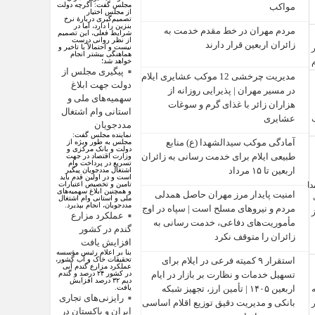
مجلس گفت: اگرچه دولت
مواکب
از مجلس اختیار
تصمیم‌گیری دربارهٔ نرخ
بنزین را دارد، اما در
مردم مهران در خط مقدم خدمت به
شرایط فعلی، این تصمیم
از نظر روانی درست
زائران اربعین قرار دارند
نیست و احتمالاً با تاخیر و
هماهنگی بیشتر انجام
خواهد شد؛
پیگیری مجلس از
مدیریت چرخشی 12 موکب‌ عشایری ایلام
دولت جهت ابلاغ
در مسیر مهران | پذیرایی روزانه از
سهمیه‌های ملی و
هزاران زائر با غذای گرم و سوغات
استانی وام اشتغال
عشایری
مددجویان
نماینده مجلس گفت:
آمادگی موکب سیدالشهدا (ع) منابع
مجلس به طور ویژه از
دولت و بانک مرکزی و
طبیعی ایلام برای خدمت‌ رسانی به زائران
وزارت اقتصاد در جهت
تسریع در پرداخت وام
اربعین تا ۱۵ مرداد
اشتغال مددجویان پیگیر
است و در اولین قدم باید
تامین و تخصیص اعتبارات
و همچنین ابلاغ سهمیه‌های
امنیت پایدار مرز مهران حاصل همدلی
ملی و استانی وام اشتغال
مددجویان، انجام بپذیرد.
مردم و نیروهای مسلح است | سپاه در اوج
عملکرد مزارع
مأموریت‌های دفاعی، خدمت‌ رسانی به
گندم در کشور
زائران را متوقف نکرد
افزایش یافت
بنا بر اعلام رئیس مؤسسه
استقرار ۹ کمیته فرعی در ایلام برای
تحقیقات خاک و آب کشور،
عملکرد مزارع گندم آبی
تسهیل خدمات و نظارت بر بازار در ایام
در کشور ۲۴ درصد و گندم
دیم ۳۲ درصد افزایش
اربعین ۱۴۰۵ | تأمین ارز، تجهیز شبکه
یافت.
رایزنی‌های تجاری
بانکی و مدیریت دقیق توزیع اقلام اساسی
ایران و پاکستان در