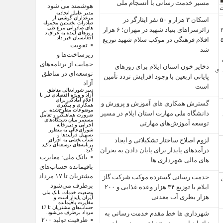
مسیر خدمت‌ رسانی با انسجام ملی
هوشمند می شود
مدیر عامل اتحادیه
مرغداران گوشتی از
اسکان ۳ هزار و ۵۰ نفر ایثارگر در
صادرات نخستین محموله
های صادراتی مرغ طی
زائرسراهای بنیاد شهید در مهران؛ ۶ هزار
روزهای آینده به عراق د
افغانستان خبر داد.
اقلام فرهنگی در موکب سلام شهید توزیع
تقویت
شد
زیرساخت‌ها و
حمایت از برنامه‌های
ذخایر خون استان ایلام برای روزهای
توسعه‌ای در مناطق
پایانی اربعین با وجود افزایش تردد تأمین
آزاد
است
دبیر شورایعالی مناطق
آزاد و ویژه اقتصادی نیز با
اعلام آمادگی برای
گسترش همکاری‌ های آموزش و پرورش و
همکاری و پیگیری
موضوعات مطرح‌شده، بر
دانشگاه ملی مهارت استان ایلام در مسیر
ضرورت هماهنگی و تعامل
مستمر میان دستگاه‌های
توسعه آموزش‌های مهارتی
اجرایی و دبیرخانه
شورای‌عالی به منظور
تسهیل فرآیند‌ها و
لزوم اصلاح ساختار تشکیلاتی و ایجاد
شتاب‌بخشی به اجرای
برنامه‌های توسعه‌ای تأکید
درآمدهای پایدار برای پایان دادن به بحران‌
کرد.
بانک ملی: مغایرت
های مالی شهرداری‌ ها
باقیمانده حساب‌های
مشتریان تا ۱۷ مرداد
خدمت رسانی گسترده موکب شرکت گاز
برطرف می‌شود
ایلام با توزیع ۳۴ هزار وعده غذایی و ۲۰۰
وضعیت خدمات بانک ملی
هزار بطری آب معدنی
ایران پایدار است و
مغایرت‌ باقیمانده
حساب‌های مشتریان تا 17
مرداد برطرف می‌شود.
شهرداری‌ ها خط مقدم خدمت ‌رسانی به
ظرفیت تولید ۲۰۰