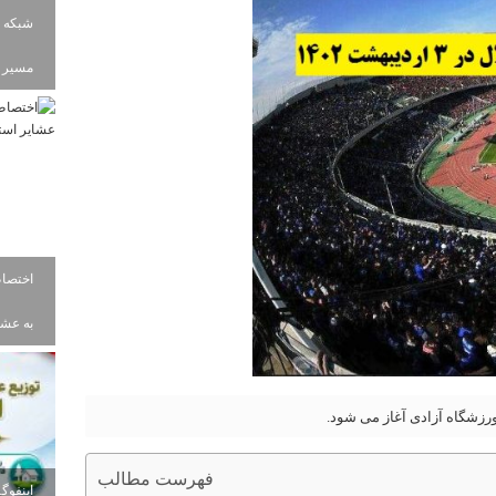
شبکه ب
مسیر ز
به عشای
فهرست مطالب