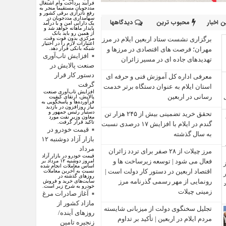
فرآیند پرداخت وام اشتغال
مددجویان مستقیما منجر به
رفع ناترازی برقی کشور و
سهامداری مددجویان در
 اخبار
محبوب ترین
دیدگاهها
یک دارایی امن و با درآمد
پایدار ماهانه خواهد شد و
از همین رو باید بانک
برگزاری نشست ستاد اربعین ایلام در مرز
مرکزی بدون فوت وقت،
اعتبارات لازم را در اختیار
مهران؛ فرصت‌ های اقتصادی در مرزها و
شبکه بانکی قرار دهد.
افزایش تاب‌آوری
تهدیدهای جاده‌ ای در مسیر زائران
صنعت پالایش در
دستور کار قرار
معرفی اداره کل آموزش فنی و حرفه‌ ای
گرفت
استان ایلام به‌ عنوان دستگاه برتر خدمت‌
افزایش تاب‌آوری صنعت
رسانی در اربعین
پالایش، ارتقای کیفیت
فرآورده‌ها و پاسخگویی به
نیاز روزافزون در بازدید
دستیار رئیس جمهور و
تحقق خرید تضمینی بیش از ۲۴۵ هزار تن
معاون وزیر نفت مورد
تاکید قرار گرفت.
گندم در ایلام با افزایش ۱۷ درصدی نسبت
قیمت خودرو در
به سال گذشته
بازار آزاد دوشنبه ۱۲
مرداد
مرز چیلات از ۲۸ صفر برای تردد زائران
قیمت خودرو در بازار آزاد
فعال می‌ شود | توسعه زیرساخت‌ ها و
امروز دوشنبه ۱۲ مرداد بر
اساس معاملات انجام شده
اقتصاد اربعین در دستور کار دولت است |
نسبت به آخرین معاملات
روز‌های گذشته در
رونمایی از مهر رسمی گذرنامه مرز
سایت‌های خرید و فروش
خودرو به شرح زیر است.
زمینی چیلات
آغاز صادرات مرغ
مازاد کشور از
تجلیل سخنگوی دولت از میزبانی شایسته
روزهای آینده/
مردم ایلام در اربعین | تأکید بر تداوم
زنجیره تامین