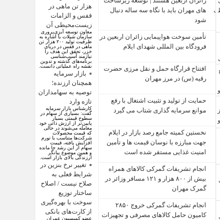
زائران اربعین هستند | توسعه زیرساخت
هزار تن ماهی در
‌های مهران باید با نگاه سه‌ ساله دنبال
قفس و الزامات
شود
زیست‌محیطی آن
معاون توسعه آبزی‌پروری
تأمین سوخت هواپیمایی زائران اربعین در
سازمان شیلات با اشاره به
ظرفیت تولید ۲۰۰ هزار تن
فرودگاه بین المللی شهدای ایلام
ماهی در قفس در دریای
خزر، تحقق این هدف را
نیازمند آسیب‌شناسی
برنامه‌های گذشته و تدوین
نقشه راه عملیاتی دانست.
افتتاح قرارگاه حمل‌ و نقل مرزی حضرت
بازار سرمایه
رقیه (س) در مرز مهران
همچنان ارزنده؛
توصیه به سهامداران
حمایت از تولید و تثبیت اشتغال با رفع
تازه وارد
کارشناس بازار سرمایه
موانع سرمایه‌ گذاری شتاب می‌ گیرد
گفت: بسیاری از سهام در
سطوح قیمتی بسیار
پایین‌تر از ارزش ذاتی خود
معامله می‌شوند در حالی
نخستین کمیته جامع رصد بازار در ایلام
که قیمت محصولات
شرکت‌ها متناسب با تورم
جهت مبارزه با نوسان قیمت‌ ها و تأمین
افزایش یافته، قیمت
سهام از این رشد جا مانده
امنیت غذایی مستقر شده است
و همین موضوع بیانگر
ارزندگی بالای بازار است.
تغییر نرخ بنزین در
انجام تشریفات گمرکی کالاهای همراه
شرایط فعلی به
بیش از ۸۰۰ هزار و ۱۲۱ مسافر وزائر در
صلاح نیست / اصلاح
گمرک مهران
ساختار توزیع
سوخت با بهره‌گیری
انجام تشریفات گمرکی خروج ۲۸۵۰
از کارت‌های بانکی
کامیون حامل کالاهای مصرفی و تجهیزات
عضو کمیسیون عمران