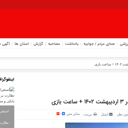
رزشی
صدای مردم / جوابیه
یادداشت
مصاحبه
گزارش
استان ها
آگهی ه
ستگاه برتر خدمت‌ رسانی در ا
اینفوگرا
زی
سایز متن
ون نظر
ایمیل
پرینت
/