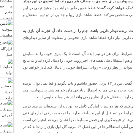
سپولیس برای مساوی به مصاف هم می‌روند، اما تساوی در این دیدار
 کمک خواهد کرد، گفت:
قطعا همین طور خواهد بود و هیچ تیمی در این
ی مشخص می‌کند. قطعا شاهد بازی زیبا و جذابی از دو تیم استقلال و
نده دیدار داربی باشد، جام را از دست داد، آیا تجربه آن بازی به
اربی نیاز دارد قطعا شاهد بازی هجومی و متفاوت از سایر دیدارهای
رایط برای هر دو تیم ایده آل است تا یک بازی خوب را به نمایش
هم استقلال طی هفته‌های اخیر روند خوبی را دنبال کرده‌اند و به نتایج
تواند از نظر روحی – روانی شرایط خوبی را دنبال کند قادر خواهد بود
گفت: من در ۱۳ دربی حضور داشتم و باید بگویم واقعا نمی توان برنده
ینی کرد و شانس هر دو تیم برای برد ۵۰ درصد است. برنده دربی هم به احتمال زیاد قهرمان خواهد شد. پرسپولیس چند
 دارد. استقلال هم از نظر روحی واقعا در شرایط مطلوبی است.
ند که هر دو تیم با آمادگی کامل به این دیدار رسیده‌اند. هرچند دربی
یط دو تیم قبل از این مسابقه ندارد اما توجه به برخی آمارهای فنی
‌ها در نتیجه گیری این فصل مسابقات را نشان می‌دهد امتیازاتی است
که آنها بعد از زدن یا دریافت گل اول هر بازی کسب کرده‌اند. بر اساس آمار، استقلالی‌ها در این فصل ۱۴ مرتبه گل اول بازی را زده‌اند که در