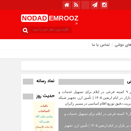
NODAD
EMROOZ
.ir
ای دولتی
تماس با ما
امروز : دوشنبه / ۱۲ مرداد / ۱۴۰۵
نماد رسانه
فی
حدیث روز
باقیات
الصالحات
استقرار ۹ کمیته فرعی در ایلام برای تسهیل خدمات و
پيامبر صلى‏ الله‏
عليه ‏و‏ آله:
نظارت بر بازار در ایام اربعین ۱۴۰۵ | تأمین ارز، تجهیز
إذا ماتَ الإنسانُ