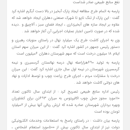
نفع منابع طبیعی صادر شداست
پارسه به اتمام طرح مطالعه ایجاد پارک آبخیز در بالا دست آبگرم اشاره کرد
گفت : این پارک از تنگ تاپو تا شهرک صنعتی دهلران ایجاد خواهد شد که
علاوه بر ایجاد سازه های آبخیزداری ، ایجاد فضای سبز ، آلاچیق و ..دیده
شده که در صورت تامین اعتبار عملیات اجرایی آن آغاز خواهد شد .
وی به اجرای کاشت طرح یک میلیارد نهال در راستای منویات رهبری و
دستور رئیس جمهور در کشور اشاره کرد گفت : از این میزان سهم استان
ایلام ۱۸ میلیون درخت است که سهم شهرستان دهلران ۶میلیون است
پارسه به تولید ۶۹۰هزاراصله نهال درسه نهالستان گرمسیری و نیمه
گرمسیری شهرستان در نیمه اول سال جاری اشاره کرد گفت : این میزان
درخت با مشارکت مردم ، اجرای طرح زراعت چوب و توسط ادارات و نهاد
های دولتی کاشت خواهد شد .
رئیس اداره منابع طبیعی تصریح کرد : از ابتدای سال تاکنون تعداد
۱۱۰مورد مجوز حمل چوب اکالیپتوس به میزان ۶۹۳تن برای کشاورزان
وبهره برداران شهرستان صادره شده که ارزش ریالی آنها بیش از ۲میلیارد
تومان بوده است
پارسه بیان داشت : در راستای پاسخ به استعلامات وخدمات الکترونیکی
دولت نیز از ابتدای سال تاکنون بیش از ۵۰۰مورد استعلام اشخاص ،