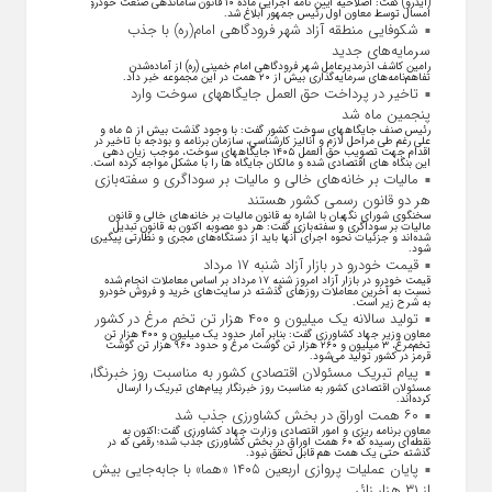
(ایدرو) گفت: اصلاحیه آیین نامه اجرایی ماده ۱۰ قانون ساماندهی صنعت خودرو
امسال توسط معاون اول رئیس جمهور ابلاغ شد.
شکوفایی منطقه آزاد شهر فرودگاهی امام(ره) با جذب
سرمایه‌های جدید
رامین کاشف اذرمدیرعامل شهر فرودگاهی امام خمینی (ره) از آماده‌شدن
تفاهم‌نامه‌های سرمایه‌گذاری بیش از ۲۰ همت در این مجموعه خبر داد.
تاخیر در پرداخت حق العمل جایگاههای سوخت وارد
پنجمین ماه شد
رئیس صنف جایگاههای سوخت کشور گفت: با وجود گذشت بیش از ۵ ماه و
علی رغم طی مراحل لازم و آنالیز کارشناسی، سازمان برنامه و بودجه با تاخیر در
اقدام جهت تصویب حق العمل ۱۴۰۵ جایگاههای سوخت، موجب زیان دهی
این بنگاه های اقتصادی شده و مالکان جایگاه ها را با مشکل مواجه کرده است.
مالیات بر خانه‌های خالی و مالیات بر سوداگری و سفته‌بازی
هر دو قانون رسمی کشور هستند
سخنگوی شورای نگهبان با اشاره به قانون مالیات بر خانه‌های خالی و قانون
مالیات بر سوداگری و سفته‌بازی گفت: هر دو مصوبه اکنون به قانون تبدیل
شده‌اند و جزئیات نحوه اجرای آنها باید از دستگاه‌های مجری و نظارتی پیگیری
شود.
قیمت خودرو در بازار آزاد شنبه ۱۷ مرداد
قیمت خودرو در بازار آزاد امروز شنبه ۱۷ مرداد بر اساس معاملات انجام شده
نسبت به آخرین معاملات روز‌های گذشته در سایت‌های خرید و فروش خودرو
به شرح زیر است.
تولید سالانه یک میلیون و ۴۰۰ هزار تن تخم مرغ در کشور
معاون وزیر جهاد کشاورزی گفت: بنابر آمار حدود یک میلیون و ۴۰۰ هزار تن
تخم‌مرغ، ۳ میلیون و ۲۶۰ هزار تن گوشت مرغ و حدود ۹۶۰ هزار تن گوشت
قرمز در کشور تولید می‌شود.
پیام تبریک مسئولان اقتصادی کشور به مناسبت روز خبرنگار
مسئولان اقتصادی کشور به مناسبت روز خبرنگار پیام‌های تبریک را ارسال
کرده‌اند.
۶۰ همت اوراق در بخش کشاورزی جذب شد
معاون برنامه ریزی و امور اقتصادی وزارت جهاد کشاورزی گفت:اکنون به
نقطه‌ای رسیده که ۶۰ همت اوراق در بخش کشاورزی جذب شده؛ رقمی که در
گذشته حتی یک همت هم قابل تحقق نبود.
پایان عملیات پروازی اربعین ۱۴۰۵ «هما» با جابه‌جایی بیش
از ۳۱ هزار زائر