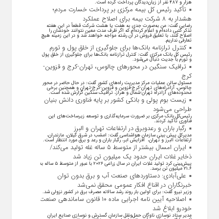
هزار و ۴۸۷ نفر از زیان‌دیدگان پرداخت کرده است.
تأکید رئیس کل بیمه مرکزی بر پرداخت خسارت مردم؛
هشدار به ۸ شرکت‌ بیمه برای اصلاح عملکرد
رضایی گفت: من به‌صورت جدی به هفت یا هشت شرکت قطعاً در این هفته
تذکر کتبی داده‌ام و اعلام کرده‌ام که اگر ظرف مدت معین نتوانند خودشان را
اصلاح کنند، با تعلیق فروش در آن رشته مواجه خواهند شد و در این زمینه هیچ
تعارفی نداریم.
کنترل ترازنامه بانک‌ها برای جلوگیری از خلق پول و تورم
رئیس کل بانک مرکزی گفت: کنترل ترازنامه بانک‌ها برای جلوگیری از خلق پول
و تورم با جدیت دنبال می‌شود.
ترافیک سنگین در محورهای چالوس، تهران-کرج و قزوین-
کرج
مسئول سالن عملیات مرکز مدیریت راه‌های کشور گفت: در حال حاضر در محور
چالوس، آزادراه‌های تهران-کرج-قزوین و قزوین-کرج-تهران و همچنین برخی
محدوده‌های آزادراه تهران-شمال و هراز، ترافیک سنگین گزارش شده است.
زیست بوم پولی و بانکی کشور بر پایه فناوری دانش بنیان
طراحی می‌شود
رئیس‌کل بانک مرکزی بر ضرورت سرمایه‌گذاری و توسعه زیرساخت‌های این
فناوری تأکید کردند.
رگبار باران و رعدوبرق در ارتفاعات تهران و البرز
مدیرکل پیش بینی سازمان هواشناسی گفت: امشب در شرق گیلان، مازندران،
ارتفاعات البرز و تهران، افزایش ابر، رگبار باران و رعد و برق مورد انتظار است.
ایران امسال بیشتر از متوسط ۵ ساله غله تولید می‌کند/
ذخایر غلات ایران حدود یک میلیون تن زیاد شد
پیش‌بینی کرد تولید غلات ایران در سال زراعی ۲۰۲۶ با عبور از متوسط ۵ ساله به
۲۱.۶ میلیون تن برسد.
علی‌آبادی: دستاورد‌های صنعت آب و برق بدون توان
خبرنگاران در اقناع افکار عمومی محقق نمی‌شد
وزیر نیرو گفت: برای اولین بار روند رشد سالانه مصرف برق در کشور نزولی شد.
اصلاحیه آیین نامه اجرایی ماده ۱۰ قانون ساماندهی صنعت
خودرو ابلاغ شد
مدیر ستاد نوسازی ناوگان حمل‌ونقل سازمان گسترش و نوسازی صنایع ایران