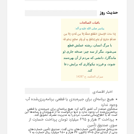
حدیث روز
باقیات الصالحات
پيامبر صلى‏ الله‏ عليه ‏و‏ آله:
إذا ماتَ الإنسانُ انقَطَعَ عَمَلُهُ إلاّ مِن ثَلاثٍ: إلاّ مِن
صَدَقَةٍ جاريَةٍ أو عِلمٍ يُنتَفَعُ بِهِ أو وَلَدٍ صالِحٍ يَدعُو لَهُ؛
با مرگ انسان، رشته عملش قطع
مى‌شود، مگر از سه چيز: صدقه جارى (و
ماندگار)، دانشى كه مردم از آن بهره‏‌مند
شوند، و فرزند نيكوكارى كه برايش دعا
كند.
ميزان الحكمه، ح 14287
اخبار اقتصادی
هیچ برنامه‌ای برای جیره‌بندی یا قطعی برنامه‌ریزی‌شده آب
وجود ندارد
سخنگوی صنعت آب کشور تأکید کرد: هیچ برنامه‌ای برای جیره‌بندی یا قطعی
برنامه‌ریزی‌شده آب وجود ندارد و تنها درخواست ما از شهروندان و رسانه‌ها این
است که با اطلاع‌رسانی مناسب، مردم را به مدیریت مصرف تشویق کنند.
پرداخت ۳ هزار و ۶۹۵ میلیارد تومان پرداخت خسارت از
سوی صندوق تأمین
مدیرعامل صندوق تأمین خسارت‌های بدنی گفت: صندوق تأمین خسارت‌های
بدنی از ابتدای سال ۱۴۰۵ تاکنون، ۳۶ هزار و ۹۵۰ میلیارد ریال خسارت به ۷