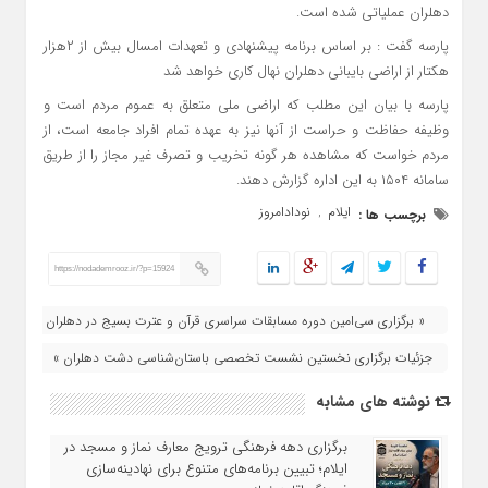
دهلران عملیاتی شده است.
پارسه گفت : بر اساس برنامه پیشنهادی و تعهدات امسال بیش از ۲هزار
هکتار از اراضی بایبانی دهلران نهال کاری خواهد شد
پارسه با بیان این مطلب که اراضی ملی متعلق به عموم مردم است و
وظیفه حفاظت و حراست از آنها نیز به عهده تمام افراد جامعه است، از
مردم خواست که مشاهده هر گونه تخریب و تصرف غیر مجاز را از طریق
سامانه ۱۵۰۴ به این اداره گزارش دهند.
ایلام
نودادامروز
برچسب ها :
,
https://nodademrooz.ir/?p=15924
« برگزاری سی‌امین دوره مسابقات سراسری قرآن و عترت بسیج در دهلران
جزئیات برگزاری نخستین نشست تخصصی باستان‌شناسی دشت دهلران »
نوشته های مشابه
برگزاری دهه فرهنگی ترویج معارف نماز و مسجد در
ایلام؛ تبیین برنامه‌های متنوع برای نهادینه‌سازی