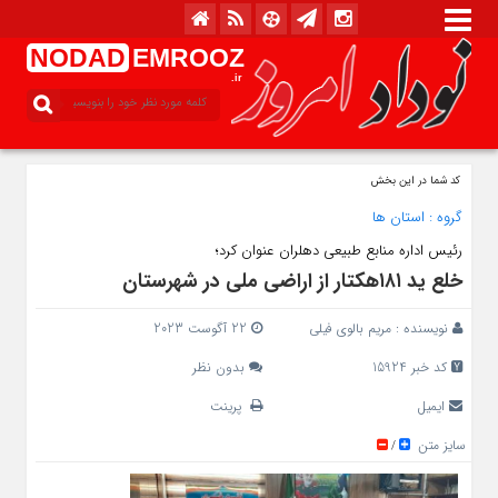
NODAD
EMROOZ
.ir
کد شما در این بخش
گروه :
استان ها
رئیس اداره منابع طبیعی دهلران عنوان کرد؛
خلع ید ۱۸۱هکتار از اراضی ملی در شهرستان
نویسنده :
مریم بالوی فیلی
22 آگوست 2023
کد خبر 15924
بدون نظر
ایمیل
پرینت
سایز متن
/