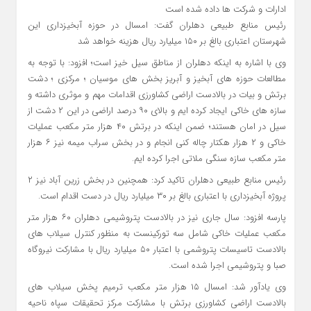
ادارات و شرکت ها داده شده است
رئیس منابع طبیعی دهلران گفت: امسال در حوزه آبخیزداری این
شهرستان اعتباری بالغ بر ۱۵۰ میلیارد ریال هزینه خواهد شد
وی با اشاره به اینکه دهلران از مناطق سیل خیز است؛ افزود: با توجه به
مطالعات حوزه های آبخیز و آبریز بخش های موسیان ؛ مرکزی ؛ دشت
برتش و بیات در بالادست اراضی کشاورزی اقدامات مهم و موثری داشته و
سازه های خاکی ایجاد کرده ایم و بالای ۹۰ درصد اراضی در این ۲ دشت از
سیل در امان هستند؛ ضمن اینکه در برتش ۴۰ هزار متر مکعب عملیات
خاکی و ۲ هزار هکتار چاله کنی انجام و در بخش سراب میمه نیز ۶ هزار
متر مکعب سازه سنگی ملاتی اجرا کرده ایم.
رئیس منابع طبیعی دهلران تاکید کرد: همچنین در بخش زرین آباد نیز ۲
پروژه آبخیزداری با اعتباری بالغ بر ۳۰ میلیارد ریال در دست اقدام است.
پارسه افزود: سال جاری نیز در بالادست پتروشیمی دهلران ۶۰ هزار متر
مکعب عملیات خاکی شامل سه تورکینست به منظور کنترل سیلاب های
بالادست تاسیسات پتروشمی با اعتبار ۵۰ میلیارد ریال با مشارکت نیروگاه
صبا و پتروشیمی اجرا شده است.
وی یادآور شد: امسال ۱۵ هزار متر مکعب ترمیم پخش سیلاب های
بالادست اراضی کشاورزی برتش با مشارکت مرکز تحقیقات سپاه ناحیه