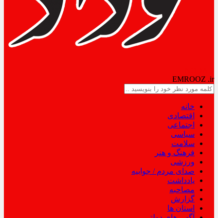
NODAD
EMROOZ
.ir
خانه
اقتصادی
اجتماعی
سیاسی
سلامت
فرهنگ و هنر
ورزشی
صدای مردم / جوابیه
یادداشت
مصاحبه
گزارش
استان ها
آگهی های دولتی