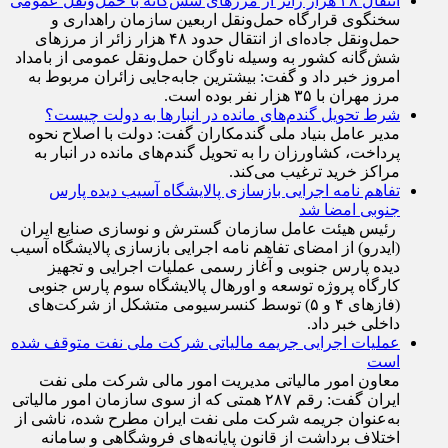
هماهنگی مستمر میان ارکان اجرایی تاکید کرد.
انتقال ۴۸ هزار زائر از مرزهای شش‌گانه با حمل‌ونقل عمومی
سخنگوی قرارگاه حمل‌ونقل اربعین سازمان راهداری و
حمل‌ونقل جاده‌ای از انتقال حدود ۴۸ هزار زائر از مرز‌های
شش‌گانه کشور به وسیله ناوگان حمل‌ونقل عمومی از بامداد
امروز خبر داد و گفت: بیشترین جابه‌جایی زائران مربوط به
مرز مهران با ۳۵ هزار نفر بوده است.
شرط تحویل گندم‌های مانده در انبار‌ها به دولت چیست؟
مدیر عامل بنیاد ملی گندمکاران گفت: دولت با اصلاح نحوه
پرداخت، کشاورزان را به تحویل گندم‌های مانده در انبار به
مراکز خرید ترغیب می‌کند.
تفاهم نامه اجرایی بازسازی پالایشگاه آسیب دیده پارس
جنوبی امضا شد
رئیس هیئت عامل سازمان گسترش و نوسازی صنایع ایران
(ایدرو) از امضای تفاهم نامه اجرایی بازسازی پالایشگاه آسیب
دیده پارس جنوبی و آغاز رسمی عملیات اجرایی و تجهیز
کارگاه پروژه توسعه و اورهال پالایشگاه سوم پارس جنوبی
(فاز‌های ۴ و ۵) توسط کنسرسیومی متشکل از شرکت‌های
داخلی خبر داد.
عملیات اجرایی جریمه مالیاتی شرکت ملی نفت متوقف شده
است
معاون امور مالیاتی مدیریت امور مالی شرکت ملی نفت
ایران گفت: رقم ۲۸۷ همتی که از سوی سازمان امور مالیاتی
به‌عنوان جریمه شرکت ملی نفت ایران مطرح شده، ناشی از