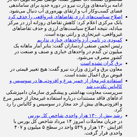
سخنگوی صنعت آب کشور گفت: گواهی صرفه‌جویی آب در
ادامه برنامه‌های وزارت نیرو در دوره جدید برای ساماندهی
فضای کسب‌وکار آب و ارتقای بهره‌وری آب دنبال می‌شود.
اصلاح سیاست‌های ارزی تقاضاهای غیرواقعی را حذف کرد
بانک مرکزی اعلام کرد: کاهش تقاضای روزانه ارز در مرکز
مبادله، نتیجه اصلاح سیاست‌های ارزی و حذف تقاضا‌های
غیرواقعی، غیرتجاری و رانتی بوده است.
کمبودی در تامین آرد واحد‌های خبازی نداریم
رئیس انجمن صنفی آردسازان گفت: بنابر آمار ماهانه یک
میلیون تن گندم در واحد‌های خبازی و صنف و صنعت در
کشور مصرف می‌شود.
برق گران نشده است
معاون برق و انرژی وزارت نیرو گفت: هیچ تغییر قیمتی در
قبوض برق اعمال نشده است.
استفاده غیرمجاز از خمیر مرغ و افزودنی‌ها در سوسیس و
کالباس تکذیب شد
سرپرست معاونت بهداشتی و پیشگیری سازمان دامپزشکی
ادعاهای فاقد مستندات درباره استفاده غیرمجاز از خمیر مرغ
و افزودنی‌های بیش از حد مجاز در سوسیس و کالباس را رد
کرد.
رشد بیش از ۱۳۰ هزار واحدی شاخص کل بورس
در جریان معاملات امروز ۱۴ مرداد شاخص کل بورس با
افزایش ۱۳۰ هزار و ۵۴۹ واحد در سطح ۵ میلیون و ۴۰۷