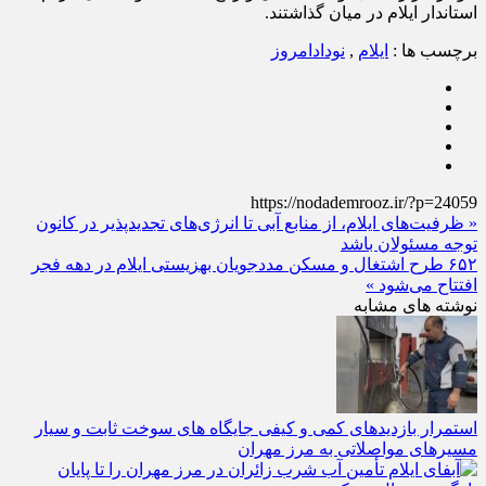
خود را در راستای توسعه استان و رفع مشکلات و مسائل مردم با
استاندار ایلام در میان گذاشتند.
برچسب ها :
ایلام
,
نودادامروز
https://nodademrooz.ir/?p=24059
« ظرفیت‌های ایلام، از منابع آبی تا انرژی‌های تجدیدپذیر در کانون
توجه مسئولان باشد
۶۵۲ طرح اشتغال و مسکن مددجویان بهزیستی ایلام در دهه فجر
افتتاح می‌شود »
نوشته های مشابه
استمرار بازدیدهای کمی و کیفی جایگاه‌ های سوخت ثابت و سیار
مسیرهای مواصلاتی به مرز مهران