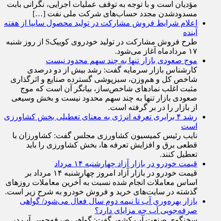
اختلاف برداشت از قانون پایانه‌های فروشگاهی و سامانه
مؤدیان است و با توجه به توقف عملیات اجرایی، نگرانی بابت
مسدودشدن مجدد حساب‌های شرکت ملی نفت […]
اعلام شرایط فروش مشارکت در تولید محصول سایپا از هفته
آینده
طرح فروش مشارکت در تولید خودروی کوییکS از روز شنبه
۱۷ مردادماه آغاز می‌شود.
موج صعودی بازار تنها به چند سهم محدود نیست
کارشناس بازار سرمایه گفت: رشد بیش از دو درصدی
شاخص کل و هم‌وزن، سبزپوشی گسترده صنایع و اثرگذاری
مثبت اغلب نماد‌های شاخص‌ساز، بیانگر آن است که موج
صعودی بازار تنها به چند سهم محدود نیست و بخش وسیعی
از بازار را در بر گرفته است.
رشد ۴ برابری تعرفه انرژی به معنای تعطیلی بخش کشاورزی
است
نایب رئیس کمیسیون کشاورزی مجلس گفت: کشاورزان با
قطعی برق و افزایش تعرفه ها، بخش کشاورزی را باید
تعطیل کنند.
قیمت خودرو در بازار آزاد چهارشنبه ۱۴ مرداد
قیمت خودرو در بازار آزاد امروز چهارشنبه ۱۴ مرداد بر
اساس معاملات انجام شده نسبت به آخرین معاملات روز‌های
گذشته در سایت‌های خرید و فروش خودرو به شرح زیر است.
بازار بهره‌وری آب تا نیمه دوم سال فعال می‌شود/ گواهی
صرفه‌جویی آب چه مزایای دارد؟