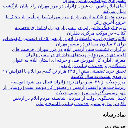
استمرار بازدیدهای کمی و کیفی جایگاه‌ های سوخت ثابت و سیار
مسیرهای مواصلاتی به مرز مهران
آبفای ایلام تأمین آب شرب زائران در مرز مهران را تا پایان بازگشت
دنبال می‌کند
تردد بیش از ۲.۵ میلیون زائر از مرز مهران/ تداوم تأمین آب خنک تا
خروج آخرین زائر
ترویج فرهنگ عاشورایی در مسیر اربعین | راه‌ اندازی «حسینه
کتاب» در موکب مرکزی دهلران
تلاش جهادی آب و فاضلاب ایلام در اربعین ۱۴۰۵ | تضمین کیفیت آب
برای ۳ میلیون مسافر در مسیر مهران
برگزاری نشست ستاد اربعین ایلام در مرز مهران؛ فرصت‌ های
اقتصادی در مرزها و تهدیدهای جاده‌ ای در مسیر زائران
معرفی اداره کل آموزش فنی و حرفه‌ ای استان ایلام به‌ عنوان
دستگاه برتر خدمت‌ رسانی در اربعین
تحقق خرید تضمینی بیش از ۲۴۵ هزار تن گندم در ایلام با افزایش ۱۷
درصدی نسبت به سال گذشته
مرز چیلات از ۲۸ صفر برای تردد زائران فعال می‌ شود | توسعه
زیرساخت‌ ها و اقتصاد اربعین در دستور کار دولت است | رونمایی از
مهر رسمی گذرنامه مرز زمینی چیلات
تجلیل سخنگوی دولت از میزبانی شایسته مردم ایلام در اربعین |
تأکید بر تداوم مسیر خدمت‌ رسانی با انسجام ملی
نماد رسانه