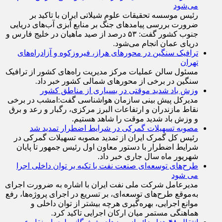
۵۳ درصد صید ماهیان در دریای عمان و خلیج فارس انجام
می‌شود
رئیس موسسه تحقیقات علوم شیلاتی ایران با تاکید بر
ضرورت بررسی پیامد‌های جنگ بر منابع آبزی آب‌های دریایی
جنوب کشور گفت: ۵۳ درصد از صید ماهیان در خلیج فارس و
دریای عمان انجام می‌شود.
ترافیک سنگین در محورهای هراز، فیروزکوه و آزادراه‌های
تهران
مسئول سالن عملیات مرکز مدیریت راه‌های کشور از ترافیک
سنگین در برخی از محور‌های شمالی کشور خبر داد.
وزش باد شدید موقتی در بسیاری از مناطق کشور
مدیرکل پیش بینی سازمان هواشناسی گفت:امشب در برخی
نقاط مازندران و ارتفاعات البرز مرکزی، رگبار و رعد و برق
و وزش باد شدید موقت را شاهد هستیم.
مصوبه تسهیلات گمرکی در شرایط اضطرار تمدید شد
رئیس کل گمرک ایران از تمدید مصوبه تسهیلات گمرکی در
شرایط اضطرار با دستور معاون اول رئیس جمهور تا پایان
شهریور ماه سال جاری خبر داد.
طرح‌های توسعه‌ای صنعت نفت با تکیه بر توان داخلی اجرا
می شود
مدیرعامل شرکت ملی نفت ایران با اشاره به ضرورت اجرای
به‌موقع طرح‌های توسعه‌ای، بر تسریع در اجرای پروژه‌ها، رفع
موانع اجرایی، بهره‌گیری هرچه بیشتر از توان داخلی و