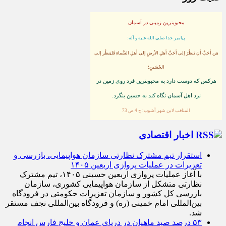
حدیث روز
محبوبترین زمینی در آسمان
پيامبر خدا صلى الله عليه و آله:
مَن أحَبَّ أن يَنظُرَ إلى أحَبِّ أهلِ الأرضِ إلى أهلِ السَّماءِ فَليَنظُر إلى
الحُسَينِ؛
هركس كه دوست دارد به محبوبترين فرد روى زمين در
نزد اهل آسمان نگاه كند به حسين بنگرد.
المناقب لابن شهر آشوب: ج 4 ص 73
اخبار اقتصادی
استقرار تیم مشترک نظارتی سازمان هواپیمایی، بازرسی و
تعزیرات در عملیات پروازی اربعین ۱۴۰۵
با آغاز عملیات پروازی اربعین حسینی ۱۴۰۵، تیم مشترک
نظارتی متشکل از سازمان هواپیمایی کشوری، سازمان
بازرسی کل کشور و سازمان تعزیرات حکومتی در فرودگاه
بین‌المللی امام خمینی (ره) و فرودگاه بین‌المللی نجف مستقر
شد.