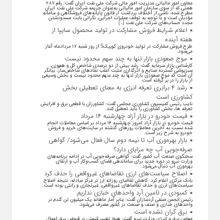
معاون امور مالیاتی مدیریت امور مالی شرکت ملی نفت ایران گفت: رقم ۲۸۷
همتی که از سوی سازمان امور مالیاتی به‌عنوان جریمه شرکت ملی نفت ایران
مطرح شده، ناشی از اختلاف برداشت از قانون پایانه‌های فروشگاهی و سامانه
مؤدیان است و با توجه به توقف عملیات اجرایی، نگرانی بابت مسدودشدن
مجدد حساب‌های شرکت ملی نفت […]
اعلام شرایط فروش مشارکت در تولید محصول سایپا از
هفته آینده
طرح فروش مشارکت در تولید خودروی کوییکS از روز شنبه ۱۷ مردادماه آغاز
می‌شود.
موج صعودی بازار تنها به چند سهم محدود نیست
کارشناس بازار سرمایه گفت: رشد بیش از دو درصدی شاخص کل و هم‌وزن،
سبزپوشی گسترده صنایع و اثرگذاری مثبت اغلب نماد‌های شاخص‌ساز، بیانگر
آن است که موج صعودی بازار تنها به چند سهم محدود نیست و بخش وسیعی
از بازار را در بر گرفته است.
رشد ۴ برابری تعرفه انرژی به معنای تعطیلی بخش
کشاورزی است
نایب رئیس کمیسیون کشاورزی مجلس گفت: کشاورزان با قطعی برق و افزایش
تعرفه ها، بخش کشاورزی را باید تعطیل کنند.
قیمت خودرو در بازار آزاد چهارشنبه ۱۴ مرداد
قیمت خودرو در بازار آزاد امروز چهارشنبه ۱۴ مرداد بر اساس معاملات انجام
شده نسبت به آخرین معاملات روز‌های گذشته در سایت‌های خرید و فروش
خودرو به شرح زیر است.
بازار بهره‌وری آب تا نیمه دوم سال فعال می‌شود/ گواهی
صرفه‌جویی آب چه مزایای دارد؟
سخنگوی صنعت آب کشور گفت: گواهی صرفه‌جویی آب در ادامه برنامه‌های
وزارت نیرو در دوره جدید برای ساماندهی فضای کسب‌وکار آب و ارتقای
بهره‌وری آب دنبال می‌شود.
اصلاح سیاست‌های ارزی تقاضاهای غیرواقعی را حذف کرد
بانک مرکزی اعلام کرد: کاهش تقاضای روزانه ارز در مرکز مبادله، نتیجه اصلاح
سیاست‌های ارزی و حذف تقاضا‌های غیرواقعی، غیرتجاری و رانتی بوده است.
کمبودی در تامین آرد واحد‌های خبازی نداریم
رئیس انجمن صنفی آردسازان گفت: بنابر آمار ماهانه یک میلیون تن گندم در
واحد‌های خبازی و صنف و صنعت در کشور مصرف می‌شود.
برق گران نشده است
معاون برق و انرژی وزارت نیرو گفت: هیچ تغییر قیمتی در قبوض برق اعمال