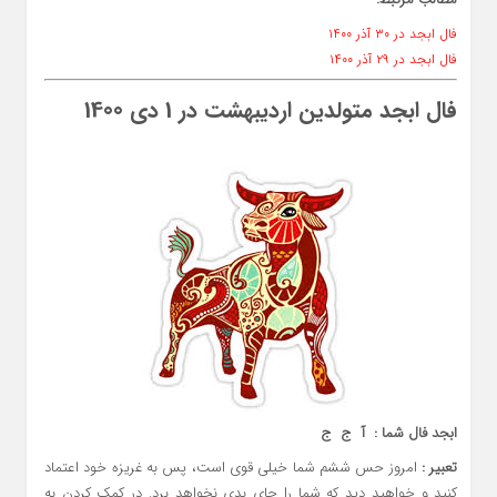
فال ابجد در ۳۰ آذر ۱۴۰۰
فال ابجد در ۲۹ آذر ۱۴۰۰
فال ابجد متولدین اردیبهشت در 1 دی 1400
ابجد فال شما : آ ج ج
تعبیر :
امروز حس ششم شما خیلی قوی است، پس به غریزه خود اعتماد
کنید و خواهید دید که شما را جای بدی نخواهد برد. در کمک کردن به