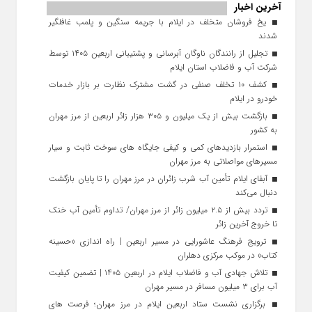
آخرین اخبار
یخ‌ فروشان متخلف در ایلام با جریمه سنگین و پلمب غافلگیر
شدند
تجلیل از رانندگان ناوگان آبرسانی و پشتیبانی اربعین ۱۴۰۵ توسط
شرکت آب و فاضلاب استان ایلام
کشف ۱۰ تخلف صنفی در گشت مشترک نظارت بر بازار خدمات
خودرو در ایلام
بازگشت بیش از یک میلیون و ۳۰۵ هزار زائر اربعین از مرز مهران
به کشور
استمرار بازدیدهای کمی و کیفی جایگاه‌ های سوخت ثابت و سیار
مسیرهای مواصلاتی به مرز مهران
آبفای ایلام تأمین آب شرب زائران در مرز مهران را تا پایان بازگشت
دنبال می‌کند
تردد بیش از ۲.۵ میلیون زائر از مرز مهران/ تداوم تأمین آب خنک
تا خروج آخرین زائر
ترویج فرهنگ عاشورایی در مسیر اربعین | راه‌ اندازی «حسینه
کتاب» در موکب مرکزی دهلران
تلاش جهادی آب و فاضلاب ایلام در اربعین ۱۴۰۵ | تضمین کیفیت
آب برای ۳ میلیون مسافر در مسیر مهران
برگزاری نشست ستاد اربعین ایلام در مرز مهران؛ فرصت‌ های