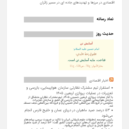
اقتصادی در مرزها و تهدیدهای جاده‌ ای در مسیر زائران
نماد رسانه
حدیث روز
آسایش تن
امام حسین علیه السلام:
القُنوعُ راحَةُ الأبدانِ؛
قناعت، مايه آسايش تن است.
بحارالأنوار: ج78 ، ص128 ، ح11
اخبار اقتصادی
استقرار تیم مشترک نظارتی سازمان هواپیمایی، بازرسی و
تعزیرات در عملیات پروازی اربعین ۱۴۰۵
با آغاز عملیات پروازی اربعین حسینی ۱۴۰۵، تیم مشترک نظارتی متشکل از
سازمان هواپیمایی کشوری، سازمان بازرسی کل کشور و سازمان تعزیرات
حکومتی در فرودگاه بین‌المللی امام خمینی (ره) و فرودگاه بین‌المللی نجف مستقر
شد.
۵۳ درصد صید ماهیان در دریای عمان و خلیج فارس انجام
می‌شود
رئیس موسسه تحقیقات علوم شیلاتی ایران با تاکید بر ضرورت بررسی پیامد‌های
جنگ بر منابع آبزی آب‌های دریایی جنوب کشور گفت: ۵۳ درصد از صید ماهیان
در خلیج فارس و دریای عمان انجام می‌شود.