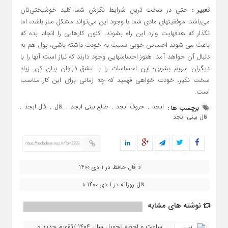
تعبیر :
حتی در سخت ترین شرایط نگرش شما کلید خوشبختی‌تان
می‌باشد. موفقیتهای مادی شما با وجود این می‌تواند مشکل ساز باشد، اما
نگذار که هدفهایت وارد این راه بشوند. اکنون کارهایی را انجام بده که
باعث می شوند احساس خوبی نسبت به خودت داشته باشی، پول هم به
دنبال آن خواهد آمد. هنوز احساسهایی وجود دارند که نیاز است آنها را با
دیگران سهیم بشوی؛ این احساسات را با عشق فراوان بیان کن. زیاد
سخت نگیر، خودت خواهی فهمید که چه زمانی برای این کار مناسب
است.
ابجد
حروف ابجد
طالع بینی ابجد
فال
فال ابجد
برچسب ها :
,
,
,
,
,
فال بینی ابجد
https://nodademrooz.ir/?p=2788
« فال حافظ در 1 دی 1400
فال روزانه در 1 دی 1400 »
نوشته های مشابه
ساعت و لحظه تحویل سال ۱۴۰۴ /تقویم جدید و