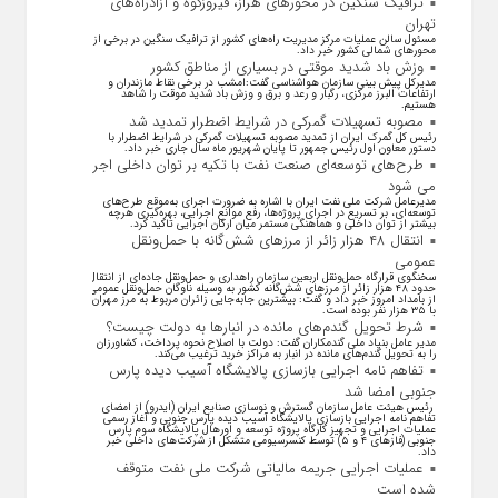
ترافیک سنگین در محورهای هراز، فیروزکوه و آزادراه‌های
تهران
مسئول سالن عملیات مرکز مدیریت راه‌های کشور از ترافیک سنگین در برخی از
محور‌های شمالی کشور خبر داد.
وزش باد شدید موقتی در بسیاری از مناطق کشور
مدیرکل پیش بینی سازمان هواشناسی گفت:امشب در برخی نقاط مازندران و
ارتفاعات البرز مرکزی، رگبار و رعد و برق و وزش باد شدید موقت را شاهد
هستیم.
مصوبه تسهیلات گمرکی در شرایط اضطرار تمدید شد
رئیس کل گمرک ایران از تمدید مصوبه تسهیلات گمرکی در شرایط اضطرار با
دستور معاون اول رئیس جمهور تا پایان شهریور ماه سال جاری خبر داد.
طرح‌های توسعه‌ای صنعت نفت با تکیه بر توان داخلی اجرا
می شود
مدیرعامل شرکت ملی نفت ایران با اشاره به ضرورت اجرای به‌موقع طرح‌های
توسعه‌ای، بر تسریع در اجرای پروژه‌ها، رفع موانع اجرایی، بهره‌گیری هرچه
بیشتر از توان داخلی و هماهنگی مستمر میان ارکان اجرایی تاکید کرد.
انتقال ۴۸ هزار زائر از مرزهای شش‌گانه با حمل‌ونقل
عمومی
سخنگوی قرارگاه حمل‌ونقل اربعین سازمان راهداری و حمل‌ونقل جاده‌ای از انتقال
حدود ۴۸ هزار زائر از مرز‌های شش‌گانه کشور به وسیله ناوگان حمل‌ونقل عمومی
از بامداد امروز خبر داد و گفت: بیشترین جابه‌جایی زائران مربوط به مرز مهران
با ۳۵ هزار نفر بوده است.
شرط تحویل گندم‌های مانده در انبار‌ها به دولت چیست؟
مدیر عامل بنیاد ملی گندمکاران گفت: دولت با اصلاح نحوه پرداخت، کشاورزان
را به تحویل گندم‌های مانده در انبار به مراکز خرید ترغیب می‌کند.
تفاهم نامه اجرایی بازسازی پالایشگاه آسیب دیده پارس
جنوبی امضا شد
رئیس هیئت عامل سازمان گسترش و نوسازی صنایع ایران (ایدرو) از امضای
تفاهم نامه اجرایی بازسازی پالایشگاه آسیب دیده پارس جنوبی و آغاز رسمی
عملیات اجرایی و تجهیز کارگاه پروژه توسعه و اورهال پالایشگاه سوم پارس
جنوبی (فاز‌های ۴ و ۵) توسط کنسرسیومی متشکل از شرکت‌های داخلی خبر
داد.
عملیات اجرایی جریمه مالیاتی شرکت ملی نفت متوقف
شده است