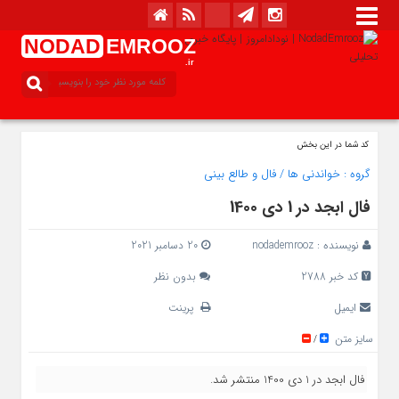
NODAD
EMROOZ
.ir
کد شما در این بخش
گروه :
خواندنی ها
/
فال و طالع بینی
فال ابجد در 1 دی 1400
نویسنده :
nodademrooz
20 دسامبر 2021
کد خبر 2788
بدون نظر
ایمیل
پرینت
سایز متن
/
فال ابجد در 1 دی 1400 منتشر شد.