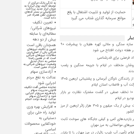
به تازگی بانک مرکزی از
توسعه «کیف پول ایران» به
عنوان ابزار جدید پرداخت
حمایت از تولید و تثبیت اشتغال با رفع
الکترونیکی بر بستر کد‌های
دستوری تلفن همراه خبر
موانع سرمایه‌ گذاری شتاب می‌ گیرد
داده است.
تعیین تکلیف
نیروهای شرکتی/
مطالبه‌ای با سابقه
بار
بیش از دو دهه
پروژه سازه سنگی و ملاتی کهره هلیلان با پیشرفت ۹۰
همچنان باقی است
تعیین و تکلیف نیرو‌های
 هفته دولت افتتاح می شود
شرکتی یکی از اصلی‌ترین
مطالبات نیرو‌های شرکتی
است که در همین راستا
مجلس به دنبال تبدیل
وضعیت نیرو‌های شرکتی به
وشان متخلف در ایلام با جریمه سنگین و پلمب
قرارداد معین است.
دند
آزادسازی سهام
عدالت به نفع مردم
تجلیل از رانندگان ناوگان آبرسانی و پشتیبانی اربعین ۱۴۰۵
اجرایی شود
ت آب و فاضلاب استان ایلام
نماینده مجلس گفت:تکلیف
قانونی مدیریت سهام
کشف ۱۰ تخلف صنفی در گشت مشترک نظارت بر بازار
بایدهرچه سریع‌تر اجرایی
شود و آزادسازی سهام
رو در ایلام
عدالت توسط دولت انجام
بپذیرد.
بازگشت بیش از یک میلیون و ۳۰۵ هزار زائر اربعین از مرز
افزایش بهره وری
کشور
تولید راه حلی برای
دستیابی به
 بازدیدهای کمی و کیفی جایگاه‌ های سوخت ثابت
خودکفایی محصولات
یرهای مواصلاتی به مرز مهران
اساسی
یلام تأمین آب شرب زائران در مرز مهران را تا پایان
رئیس اتاق اصناف