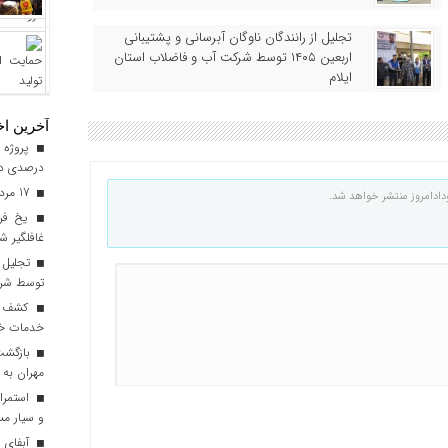
تجلیل از رانندگان ناوگان آبرسانی و پشتیبانی
اربعین ۱۴۰۵ توسط شرکت آب و فاضلاب استان
ایلام
آخرین اخ
درصدی در
17 مرداد فرصتی برای قدرشناسی
دادامروز منتشر خواهد شد.
یخ‌ فر
غافلگیر ش
توسط شرک
خدمات خود
مهران به 
استمرار
و سیار مس
آبفای ا