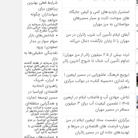
شرایط فعلی بهترین
پرتفوی برای
استمرار بازدیدهای کمی و کیفی جایگاه‌
سهامداران چگونه
های سوخت ثابت و سیار مسیرهای
خواهد بود؟
مواصلاتی به مرز مهران
کارشناس بازار سرمایه در
خصوص روند حرکتی بازار
نکاتی را مطرح کرد.
آبفای ایلام تأمین آب شرب زائران در مرز
شاخص‌های بازار
مهران را تا پایان بازگشت دنبال می‌کند
سهام سوار بر مدار
صعودی/ ورود
نقدینگی حقیقی‌ها به
تردد بیش از ۲.۵ میلیون زائر از مرز مهران/
بازار
تداوم تأمین آب خنک تا خروج آخرین زائر
بازار سرمایه در هفته گذشته
با ثبت بازدهی قابل توجه و
ورود نقدینگی حقیقی، یکی
از هفته‌های سبز معاملاتی
ترویج فرهنگ عاشورایی در مسیر اربعین |
خود را پشت سر گذاشت.
ایران، شریک
راه‌ اندازی «حسینه کتاب» در موکب مرکزی
راهبردی اتحادیه
دهلران
اقتصادی اوراسیا در
تلاش جهادی آب و فاضلاب ایلام در اربعین
مسیر توسعه تجارت
و همگرایی منطقه‌ای
۱۴۰۵ | تضمین کیفیت آب برای ۳ میلیون
وزیر صمت با قرائت پیام
مسافر در مسیر مهران
معاون اول رئیس‌جمهور در
دومین نشست شورای
بین‌دولتی اتحادیه
برگزاری نشست ستاد اربعین ایلام در مرز
اقتصادی اوراسیا، بر عزم
ایران برای تعمیق
مهران؛ فرصت‌ های اقتصادی در مرزها و
همکاری‌های اقتصادی با
کشورهای عضو این
تهدیدهای جاده‌ ای در مسیر زائران
اتحادیه تأکید کرد.
حمایت‌های سه‌گانه