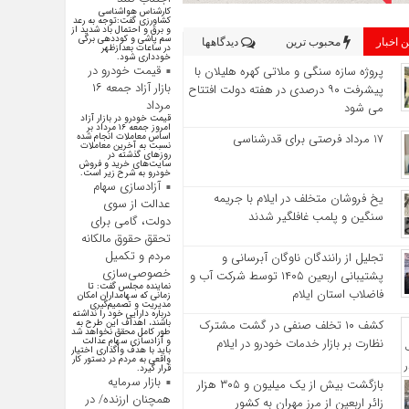
کارشناس هواشناسی
کشاورزی گفت:توجه به رعد
و برق و احتمال باد شدید از
سم پاشی و کوددهی برگی
 اخبار
محبوب ترین
دیدگاهها
در ساعات بعدازظهر
خودداری شود.
قیمت خودرو در
پروژه سازه سنگی و ملاتی کهره هلیلان با
بازار آزاد جمعه ۱۶
پیشرفت ۹۰ درصدی در هفته دولت افتتاح
مرداد
می شود
قیمت خودرو در بازار آزاد
امروز جمعه ۱۶ مرداد بر
17 مرداد فرصتی برای قدرشناسی
اساس معاملات انجام شده
نسبت به آخرین معاملات
روز‌های گذشته در
سایت‌های خرید و فروش
خودرو به شرح زیر است.
آزادسازی سهام
یخ‌ فروشان متخلف در ایلام با جریمه
عدالت از سوی
سنگین و پلمب غافلگیر شدند
دولت، گامی برای
تحقق حقوق مالکانه
مردم و تکمیل
تجلیل از رانندگان ناوگان آبرسانی و
خصوصی‌سازی
پشتیبانی اربعین ۱۴۰۵ توسط شرکت آب و
نماینده مجلس گفت: تا
فاضلاب استان ایلام
زمانی که سهامداران امکان
مدیریت و تصمیم‌گیری
درباره دارایی خود را نداشته
کشف ۱۰ تخلف صنفی در گشت مشترک
باشند، اهداف این طرح به
طور کامل محقق نخواهد شد
نظارت بر بازار خدمات خودرو در ایلام
و آزادسازی سهام عدالت
باید با هدف واگذاری اختیار
واقعی به مردم در دستور کار
قرار گیرد.
بازار سرمایه
بازگشت بیش از یک میلیون و ۳۰۵ هزار
همچنان ارزنده/ در
زائر اربعین از مرز مهران به کشور