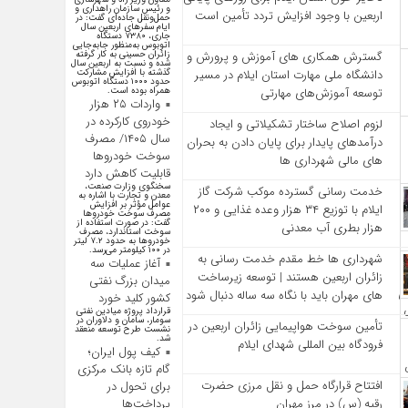
و رئیس سازمان راهداری و
اربعین با وجود افزایش تردد تأمین است
حمل‌ونقل جاده‌ای گفت: در
ایام سفرهای اربعین سال
جاری، ۷۳۸۰ دستگاه
اتوبوس به‌منظور جابه‌جایی
زائران حسینی به‌ کار گرفته
گسترش همکاری‌ های آموزش و پرورش و
شده و نسبت به اربعین سال
گذشته با افزایش مشارکت
دانشگاه ملی مهارت استان ایلام در مسیر
حدود ۱۰۰۰ دستگاه اتوبوس
همراه بوده است.
توسعه آموزش‌های مهارتی
واردات ۲۵ هزار
خودروی کارکرده در
لزوم اصلاح ساختار تشکیلاتی و ایجاد
سال ۱۴۰۵/ مصرف
درآمدهای پایدار برای پایان دادن به بحران‌
سوخت خودرو‌ها
های مالی شهرداری‌ ها
قابلیت کاهش دارد
سخنگوی وزارت صنعت،
خدمت رسانی گسترده موکب شرکت گاز
معدن و تجارت با اشاره به
عوامل مؤثر بر افزایش
ایلام با توزیع ۳۴ هزار وعده غذایی و ۲۰۰
مصرف سوخت خودرو‌ها
گفت: در صورت استفاده از
هزار بطری آب معدنی
سوخت استاندارد، مصرف
خودرو‌ها به حدود ۷.۲ لیتر
در ۱۰۰ کیلومتر می‌رسد.
شهرداری‌ ها خط مقدم خدمت ‌رسانی به
آغاز عملیات سه
زائران اربعین هستند | توسعه زیرساخت
میدان بزرگ نفتی
‌های مهران باید با نگاه سه‌ ساله دنبال شود
کشور کلید خورد
قرارداد پروژه میادین نفتی
سومار، سامان و دلاوران در
تأمین سوخت هواپیمایی زائران اربعین در
نشست طرح توسعه منعقد
شد.
فرودگاه بین المللی شهدای ایلام
کیف پول ایران؛
گام تازه بانک مرکزی
افتتاح قرارگاه حمل‌ و نقل مرزی حضرت
برای تحول در
رقیه (س) در مرز مهران
پرداخت‌ها