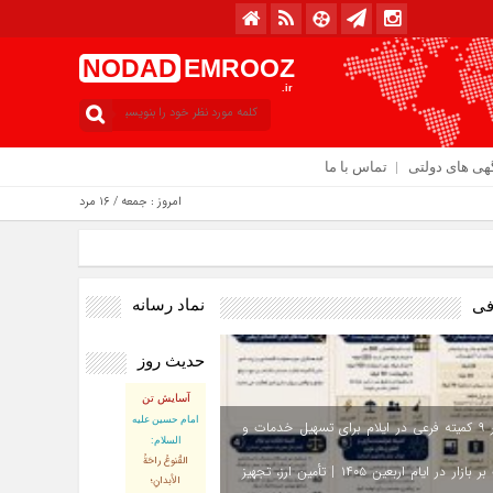
NODAD
EMROOZ
.ir
هی های دولتی
تماس با ما
امروز : جمعه / ۱۶ مرداد / ۱۴۰۵
نماد رسانه
فی
حدیث روز
آسایش تن
امام حسین علیه
استقرار ۹ کمیته فرعی در ایلام برای تسهیل خدمات و
السلام:
القُنوعُ راحَةُ
نظارت بر بازار در ایام اربعین ۱۴۰۵ | تأمین ارز، تجهیز
الأبدانِ؛