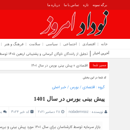
برگه نمونه
تازه
تماس با ما
درباره ما
خانه
اقتصادی
اجتماعی
سیاسی
سلامت
فرهنگ و هنر
آخرین اخبار
تجلیل از رانندگان ناوگان آبرسانی و پشتیبانی اربعین ۱۴۰۵ توسط شرکت آب و فاضلاب استان ایلام
مسیر شما
اقتصادی
» پیش بینی بورس در سال 1401
کد شما در این بخش
گروه :
اقتصادی
/
بورس
/
خبر اصلی
پیش بینی بورس در سال 1401
نویسنده :
nodademrooz
28 دسامبر 2021
کد خبر 3024
بد
بازار سرمایه توسط کارشناسان برای سال 1401 مورد پیش بینی و بررسی قرار گرفت.