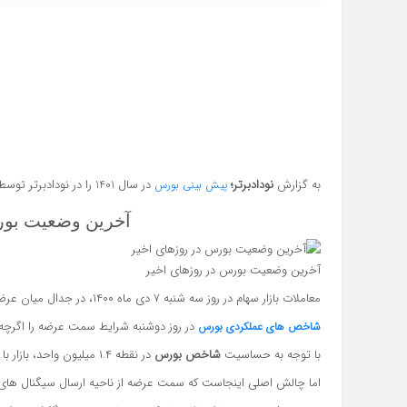
به گزارش
نودادبرتر؛
در سال 1401 را در نودادبرتر توسط کارشناسان بازار سرمایه ببینید.
پیش بینی بورس
آخرین وضعیت بور
آخرین وضعیت بورس در روزهای اخیر
معاملات بازار سهام در روز سه شنبه ۷ دی ماه ۱۴۰۰، در جدال میان عرضه و تقاضا دنبال می شود.
در روز دوشنبه شرایط سمت عرضه را اگرچه 
شاخص های عملکردی بورس
با توجه به حساسیت
شاخص بورس
در نقطه ۱.۴ میلیون واحد، بازار با مقاومت سمت تقاضا روبه رو می شود
اما چالش اصلی اینجاست که سمت عرضه از ناحیه ارسال سیگنال های من