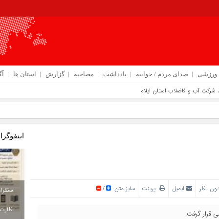
ورزشی
صدای مردم / جوابیه
یادداشت
مصاحبه
گزارش
استان ها
آگ
اینفوگرا
ون نظر
ایمیل
پرینت
سایز متن
/