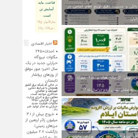
قناعت، مايه
انکی و مدیریت دقیق توزیع اقلام اساسی در
آسايش تن
است.
ائران
بحارالأنوار: ج78
، ص128 ، ح11
اخبار اقتصادی
احداث۲۴۵۰
مگاوات نیروگاه
حرارتی جدید در یک
سال اخیر؛ عبور موفق
از روز‌های پرفشار
اختصاص بیش از یک هزار و ۴۵۱ میلیارد ریال
تابستان
در حالی که شبکه برق کشور
همچنان با شرایط دمایی
 به عشایر استان ایلام در سال ۱۴۰۵
کم‌سابقه و تقاضای
حداکثری مواجه است،
معاون برق و انرژی وزارت
نیرو از افزایش ۲۴۵۰
مگاوات ظرفیت جدید
حرارتی به مدار تولید خبر
داد.
خروج بیش از ۳.۱
میلیون زائر اربعین از
مرزهای زمینی/
بازگشت ۲.۷ میلیون
اینفوگرافی توزیع ۱۰۷ میلیارد تومان عوارض مالیات بر
زائر به کشور