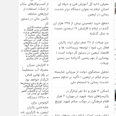
از کسب‌وکارهای متاثر
معرفی اداره کل آموزش فنی و حرفه‌ ای
از جنگ/ استفاده از
استان ایلام به‌ عنوان دستگاه برتر خدمت‌
ابزارهای مختلف
رسانی در اربعین
تأمین مالی در دستور
تحقق خرید تضمینی بیش از ۲۴۵ هزار تن
کار
معاون سیاست‌گذاری
گندم در ایلام با افزایش ۱۷ درصدی نسبت
اقتصادی وزیر اقتصاد با
تشریح برنامه‌های وزارت
به سال گذشته
اقتصاد برای حمایت از
کسب‌وکار‌های متاثر از
جنگ، گفت: در دبیرخانه
مرز چیلات از ۲۸ صفر برای تردد زائران
حمایت از کسب‌وکار‌های
متاثر از جنگ، سه گروه
فعال می‌ شود | توسعه زیرساخت‌ ها و
اقدام شامل تأمین مالی
مستقیم، تسهیل استفاده از
اقتصاد اربعین در دستور کار دولت است |
ابزار‌های تأمین مالی و
حمایت‌های مالیاتی و
رونمایی از مهر رسمی گذرنامه مرز زمینی
گمرکی در حال پیگیری
است.
چیلات
افزایش میزان
مصرف آب مستقیماً
تجلیل سخنگوی دولت از میزبانی شایسته
بر رقم نهایی قبض
مردم ایلام در اربعین | تأکید بر تداوم مسیر
اثرگذار خواهد بود
خدمت‌ رسانی با انسجام ملی
در پی طرح برخی پرسش‌ها
درباره افزایش رقم قبوض
آب در تابستان امسال،
اسکان ۳ هزار و ۵۰ نفر ایثارگر در
شرکت آب و فاضلاب کشور
اطلاعیه ای صادر کرد.
زائرسراهای بنیاد شهید در مهران؛ ۶ هزار
۷۳۸۰ دستگاه
اقلام فرهنگی در موکب سلام شهید توزیع
اتوبوس برای
شد
جابه‌جایی زائران
اربعین به کارگیری شد
ذخایر خون استان ایلام برای روزهای پایانی
معاون وزیر راه و شهرسازی