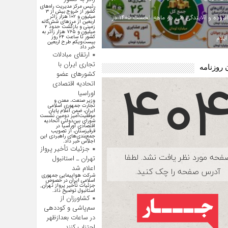
رئیس مرکز مدیریت راه‌های
کشور از خروج بیش از ۳
ارزش افزوده و آلایندگی طی دو ماهه نخست ۱۴۰۵ در
میلیون و ۱۰۲ هزار زائر
اربعین از مرزهای شش‌گانه
زمینی و بازگشت حدود ۲
میلیون و ۷۶۵ هزار زائر به
یلام
کشور تا ساعت ۲۴ روز
بیست‌ویکم طرح اربعین
خبر داد
ارتقای مبادلات
تجاری ایران با
 روزنامه
کشور‌های عضو
اتحادیه اقتصادی
اوراسیا
وزیر صنعت، معدن و
تجارت جمهوری اسلامی
ایران، ضمن اعلام پایان
موفقیت‌آمیز دومین نشست
شورای بین‌دولتی اتحادیه
اقتصادی اوراسیا در
قرقیزستان، از تصویب
جمع‌بندی‌های راهبردی این
اجلاس خبر داد.
جزئیات تأخیر پرواز
تهران ـ استانبول
اعلام شد
شرکت هواپیمایی جمهوری
اسلامی ایران در خصوص
جزئیات تأخیر پرواز تهران_
استانبول توضیح داد.
کشاورزان از
سم‌پاشی و کوددهی
در ساعات بعدازظهر
اجتناب کنند