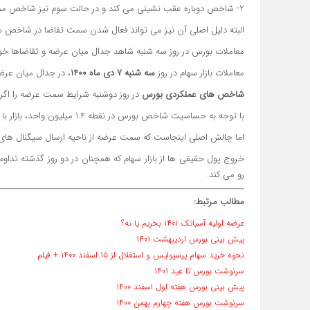
2- شاخص دوباره عقب نشینی می کند و در حالت سوم نیز شاخص ممکن است با بازه مثبتی روبه جلو فعلا حرکت کند که
البته دلیل اصلی آن نیز می تواند فعال شدن سمت تقاضا در شاخص سازها برای مق
معاملات بورس در روز سه شنبه شاهد جدال میان عرضه و تقاضاها خو
معاملات بازار سهام در روز
سه شنبه 7 دی ماه 1400
، در جدال میان عرض
شاخص های عملکردی بورس
در روز دوشنبه شرایط سمت عرضه را اگرچ
با توجه به حساسیت شاخص بورس در نقطه 1.4 میلیون واحد، بازار با مقاومت سمت تقاضا روبه رو می شود
اما چالش اصلی اینجاست که سمت عرضه از ناحیه ارسال سیگنال های من
خروج پول حقیقی ها از بازار سهام که همچنان در دو روز گذشته تداو
رو می کند.
مطالب مرتبط:
عرضه اولیه آسیاتک ۱۴۰۱ بخریم یا نه؟
پیش بینی بورس اردیبهشت ۱۴۰۱
نحوه خرید سهام پرسپولیس و استقلال از ۱۵ اسفند ۱۴۰۰ + فیلم
سرنوشت بورس تا عید ۱۴۰۱
پیش بینی بورس هفته اول اسفند ۱۴۰۰
سرنوشت بورس هفته چهارم بهمن ۱۴۰۰