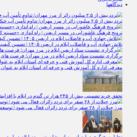
دیدگاهها
تردد بیش از ۲.۵ میلیون زائر از مرز مهران/ تداوم تأمین آب خنک تا خروج آخرین زائر
ترویج فرهنگ عاشورایی در مسیر اربعین | راه‌ اندازی «حسینه
تلاش جهادی آب و فاضلاب ایلام در اربعین ۱۴۰۵ | تضمین کیفیت آب برای ۳ میلیون مسافر در مسیر مهران
برگزاری نشست ستاد اربعین ایلام در مرز مهران؛ فرصت‌ های اق
معرفی اداره کل آموزش فنی و حرفه‌ ای استان ایلام به‌ عنوان 
تحقق خرید تضمینی بیش از ۲۴۵ هزار تن گندم در ایلام با افزایش ۱۷ درصدی نسبت به سال گذشته
مرز چیلات از ۲۸ صفر برای تردد زائران فعال می‌ شود | توسعه زیرساخت‌ ها و اقتصاد اربعین در دستور کار دولت است | رونمایی از مهر رسمی گذرنامه مرز زمینی چیلات
تجلیل سخنگوی دولت از میزبانی شایسته مردم ایلام در اربعین |