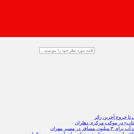
 کتاب» در موکب مرکزی دهلران