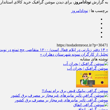
به گزارش
نودادامروز
، برای دیدن موشن گرافیک خرید کالای استاندارد ا
برچسب ها :
نودادامروز
https://nodademrooz.ir/?p=30471
« ۱۴ دفتر زیارتی در ایلام فعال است/ ۱۲۰۰ متقاضی حج تمتع در نوبت حضور در سرزمین وحی
تجلیل از کارگران نمونه شهرستان دهلران »
نوشته های مشابه
موشن گرافیک | بحران آب
موشن گرافی پیامک قبض برق برام نمیاد!!
موشن گرافی تأثیر ماینرهای غیرمجاز بر مصرف برق کشور
موشن گرافی انفاق