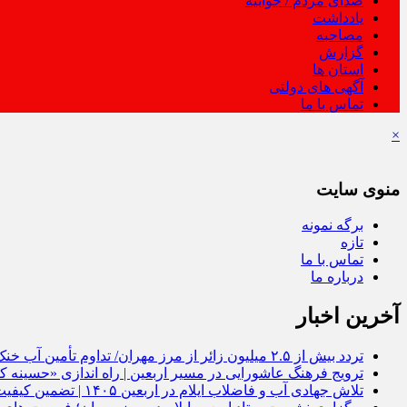
صدای مردم / جوابیه
یادداشت
مصاحبه
گزارش
استان ها
آگهی های دولتی
تماس با ما
×
منوی سایت
برگه نمونه
تازه
تماس با ما
درباره ما
آخرین اخبار
تردد بیش از ۲.۵ میلیون زائر از مرز مهران/ تداوم تأمین آب خنک تا خروج آخرین زائر
ترویج فرهنگ عاشورایی در مسیر اربعین | راه‌ اندازی «حسینه
تلاش جهادی آب و فاضلاب ایلام در اربعین ۱۴۰۵ | تضمین کیفیت آب برای ۳ میلیون مسافر در مسیر مهران