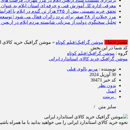
برگزاری نشست ستاد اربعین ایلام در مرز مهران؛ فرصت‌ های اق
معرفی اداره کل آموزش فنی و حرفه‌ ای استان ایلام به‌ عنوان 
تحقق خرید تضمینی بیش از ۲۴۵ هزار تن گندم در ایلام با افزایش ۱۷ درصدی نسبت به سال گذشته
مرز چیلات از ۲۸ صفر برای تردد زائران فعال می‌ شود | توسعه زیرساخت‌ ها و اقتصاد اربعین در دستور کار دولت است | رونمایی از مهر رسمی گذرنامه مرز زمینی چیلات
تجلیل سخنگوی دولت از میزبانی شایسته مردم ایلام در اربعین |
مسیر شما
موشن گرافیک/فیلم کوتاه
» موشن گرافیک خرید کالای است
کد شما در این بخش
گروه :
موشن گرافیک/فیلم کوتاه
موشن گرافیک خرید کالای استاندارد ایرانی
نویسنده :
مریم بالوی فیلی
30 آوریل 2024
کد خبر 30471
بدون نظر
ایمیل
پرینت
سایز متن
/
نحوه خرید کالای استاندارد ایرانی را می خواهید بدانید با ما همراه باشید