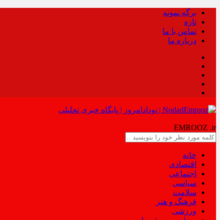
برگه نمونه
تازه
تماس با ما
درباره ما
NODAD
EMROOZ
.ir
خانه
اقتصادی
اجتماعی
سیاسی
سلامت
فرهنگ و هنر
ورزشی