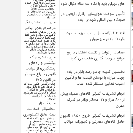
پیش‌بینی به‌کارگیری حدود
‌های مهران باید با نگاه سه‌ ساله دنبال شود
۳ هزار دستگاه ناوگان
اتوبوسی دستگاه‌های
دولتی برای جابه‌جایی و
تأمین سوخت هواپیمایی زائران اربعین در
بازگرداندن زائران اربعین
خبر داد.
فرودگاه بین المللی شهدای ایلام
بررسی نقدشوندگی
در صرافی‌های ایرانی
در بازار ارزهای دیجیتال
افتتاح قرارگاه حمل‌ و نقل مرزی حضرت
گاهی بین سود و زیان فقط
چند ثانیه فاصله وجود
رقیه (س) در مرز مهران
دارد. تصور کنید قیمت بیت
کوین تنها در چند دقیقه ۸
درصد سقوط می‌کند و شما
تصمیم می‌گیرید دارایی
حمایت از تولید و تثبیت اشتغال با رفع
خود را بفروشید.
پیامد‌های چک
موانع سرمایه‌ گذاری شتاب می‌ گیرد
برگشتی و راه‌های
پیشگیری؛ از عواقب
نخستین کمیته جامع رصد بازار در ایلام
قانونی تا رفع سوءاثر
جهت مبارزه با نوسان قیمت‌ ها و تأمین
در قانون ۱۴۰۵
امنیت غذایی مستقر شده است
چک برگشتی چکی است که
در موعد مقرر به‌دلیل نبود
موجودی کافی یا ایراد
شکلی و قانونی نقد نمی‌شود
انجام تشریفات گمرکی کالاهای همراه بیش
و بانک آن را برگشت
می‌زند.
از ۸۰۰ هزار و ۱۲۱ مسافر وزائر در گمرک
لینکا ابزار
مهران
محاسباتی ضخامت
بهینه عایق الاستومری
انجام تشریفات گمرکی خروج ۲۸۵۰ کامیون
در دنیای امروز که دغدغه
حامل کالاهای مصرفی و تجهیزات مواکب
های زیست محیطی و
مدیریت منابع انرژی از
اصلی ترین اولویت های
جوامع بشری است، صنعت