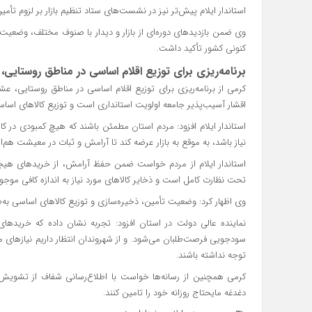
استاندار ایلام پیش‌تر نیز در نشست‌های ستاد تنظیم بازار بر لزوم تأمین
وی ضمن بازدیدهای دوره‌ای از بازار و دیدار با صنوف مختلف، وضعیت 
کنونی کشور تأکید داشت.
برنامه‌ریزی برای توزیع اقلام اساسی در مناطق روستای
کرمی از برنامه‌ریزی برای توزیع اقلام اساسی در مناطق روستایی، 
اقشار آسیب‌پذیر جامعه اولویت استانداری است و توزیع کالاهای اساسی 
استاندار ایلام افزود: مردم استان مطمئن باشند که هیچ کمبودی در ک
نیاز باشد، به موقع به بازار عرضه کند تا آرامش و ثبات در معیشت هم‌
استاندار ایلام از مردم خواست ضمن حفظ آرامش، از خریدهای هیجانی
تحت نظارت کامل است و ذخایر کالاهای مورد نیاز به اندازه کافی موج
وی اظهار کرد: وضعیت تأمین، ذخیره‌سازی و توزیع کالاهای اساسی ب
نماینده عالی دولت در استان افزود: تجربه نشان داده که خریدهای 
سودجویی فرصت‌طلبان می‌شود. و از شهروندان انتظار داریم نیازهای 
توجه نداشته باشند.
کرمی همچنین از رسانه‌ها خواست با اطلاع‌رسانی شفاف از تشویش 
دغدغه مایحتاج روزانه خود را تامین کنند.