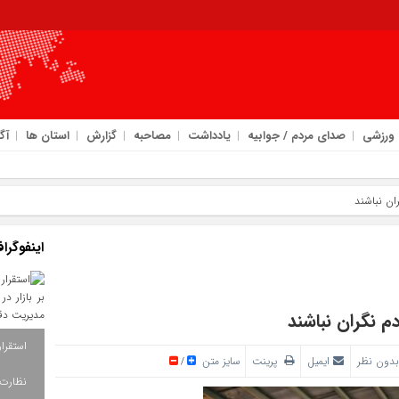
ورزشی
صدای مردم / جوابیه
یادداشت
مصاحبه
گزارش
استان ها
آگ
 تأکید بر تداوم مسیر خدمت‌ رسانی با انس
ان نباشند
اینفوگرا
م نگران نباشند
بدون نظر
ایمیل
پرینت
سایز متن
/