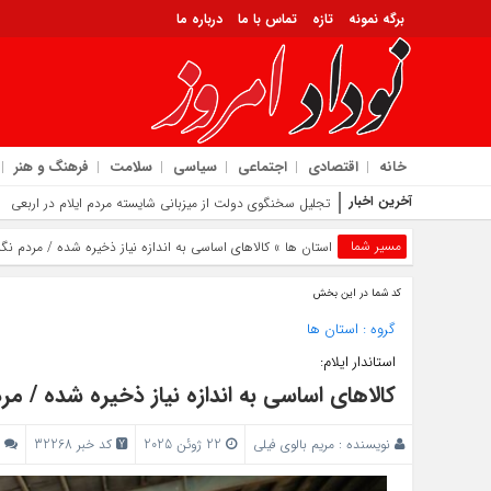
برگه نمونه
تازه
تماس با ما
درباره ما
خانه
اقتصادی
اجتماعی
سیاسی
سلامت
فرهنگ و هنر
آخرین اخبار
تجلیل سخنگوی دولت از میزبانی شایسته مردم ایلام در اربعین |
مسیر شما
استان ها
» کالاهای اساسی به اندازه نیاز ذخیره شده / مردم نگر
کد شما در این بخش
گروه :
استان ها
استاندار ایلام:
کالاهای اساسی به اندازه نیاز ذخیره شده / مرد
نویسنده :
مریم بالوی فیلی
22 ژوئن 2025
کد خبر 32268