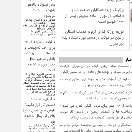
بخار نیروگاه دالاهو
پارکینگ ویژه همکاران صنعت آب و
به‌زودی وارد مدار
فاضلاب در مهران آماده پذیرش بیش از
می‌شود
معاون برق و انرژی وزارت
۱۰۰۰ خودرو است
نیرو از بهره‌برداری
قریب‌الوقوع واحد بخار ۲۹۲
مگاواتی نیروگاه
توزیع روزانه غذای گرم و خدمات اسکان
سیکل‌ترکیبی کلاس F
دالاهو در کرمانشاه خبر
زائران در موکب در مسیر نور دانشگاه پیام
داد.
ارائه متقلبانه اسناد
نور مهران
برای اخذ تسهیلات و
استفاده از تسهیلات
بانکی در غیر محل
بار
مجاز مربوط تخلف
 نشست ستاد اربعین ایلام در مرز مهران؛ فرصت‌
است
دی در مرزها و تهدیدهای جاده‌ ای در مسیر زائران
بر اساس قانون، افرادی که
از تسهیلات بانکی در غیر
داره کل آموزش فنی و حرفه‌ ای استان ایلام به‌
محل مجاز استفاده کرده یا
با ارائۀ اسناد متقلبانه اقدام
گاه برتر خدمت‌ رسانی در اربعین
به اخذ تسهیلات کرده‌اند،
متخلف شناخته شده و به
تحقق خرید تضمینی بیش از ۲۴۵ هزار تن گندم در ایلام با
مراجع قضایی معرفی
می‌شوند.
آبیاری شبانه در
دستور کار قرار بگیرد/
مرز چیلات از ۲۸ صفر برای تردد زائران فعال می‌ شود |
بارش های فصل پاییز
رساخت‌ ها و اقتصاد اربعین در دستور کار دولت
بالاتر از نرمال خواهد
مایی از مهر رسمی گذرنامه مرز زمینی چیلات
بود
سخنگوی دولت از میزبانی شایسته مردم ایلام در
رئیس مرکز خشکسالی
گفت: با توجه به کمبود
تأکید بر تداوم مسیر خدمت‌ رسانی با انسجام ملی
منابع آبی در فلات مرکزی،