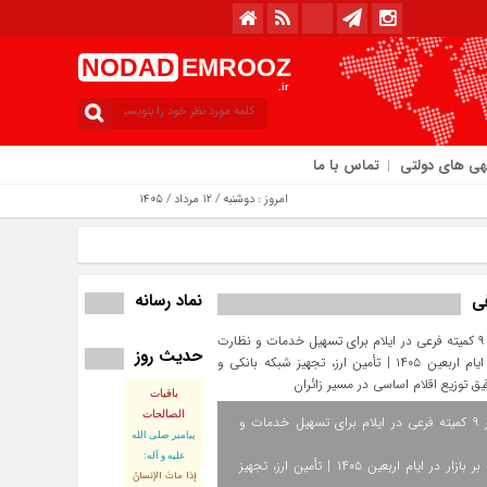
NODAD
EMROOZ
.ir
هی های دولتی
تماس با ما
امروز : دوشنبه / ۱۲ مرداد / ۱۴۰۵
نماد رسانه
فی
حدیث روز
باقیات
الصالحات
استقرار ۹ کمیته فرعی در ایلام برای تسهیل خدمات و
پيامبر صلى‏ الله‏
عليه ‏و‏ آله:
نظارت بر بازار در ایام اربعین ۱۴۰۵ | تأمین ارز، تجهیز
إذا ماتَ الإنسانُ