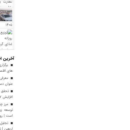
آخرین اخ
برگزاری
های اقتصا
معرفی ا
عنوان دست
افزایش ۱۷ درصدی نسبت به سال گذشته
توسعه زی
است | رون
تجلیل 
اربعین | 