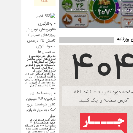
14287
ارزش افزوده و آلایندگی طی دو ماهه نخست ۱۴۰۵ در
اخبار
اقتصادی
یلام
به‌کارگیری
فناوری‌های نوین در
پروژه‌های عمرانی/
روزنامه
کاهش ۳۵ درصدی
مصرف انرژی
ساختمان‌ها
مدیرکل امور مهندسی و
فناوری‌های نوین سازمان
مجری ساختمان‌ها و
تأسیسات دولتی و عمومی
از به‌کارگیری گسترده
فناوری‌های نوین در
پروژه‌های عمرانی خبر داد
و گفت: استفاده از این
فناوری‌ها می‌تواند در برخی
پروژه‌ها مصرف انرژی را تا
۳۰ تا ۳۵ درصد کاهش
دهد.
پرمصرف‌ها زیر
ذره‌بین؛ ۷.۴ میلیون
کنتور هوشمند برای
کمک به مهار ناترازی
برق
بنابر گفته مسئولان، در
حوزه هوشمندسازی ۷
میلیون و ۴۰۰ هزار دستگاه
کنترل هوشمند نصب شده
است که با محدودسازی