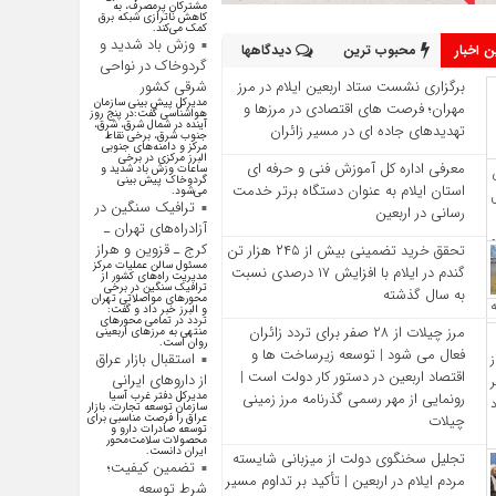
مشترکان پرمصرف، به
کاهش ناترازی شبکه برق
کمک می‌کند.
وزش باد شدید و
 اخبار
محبوب ترین
دیدگاهها
گردوخاک در نواحی
برگزاری نشست ستاد اربعین ایلام در مرز
شرقی کشور
مدیرکل پیش بینی سازمان
مهران؛ فرصت‌ های اقتصادی در مرزها و
هواشناسی گفت:در پنج روز
آینده در شمال شرق، شرق،
تهدیدهای جاده‌ ای در مسیر زائران
جنوب شرق، برخی نقاط
مرکز و دامنه‌های جنوبی
البرز مرکزی در برخی
معرفی اداره کل آموزش فنی و حرفه‌ ای
ساعات وزش باد شدید و
گردوخاک پیش بینی
استان ایلام به‌ عنوان دستگاه برتر خدمت‌
می‌شود.
ترافیک سنگین در
رسانی در اربعین
آزادراه‌های تهران ـ
کرج ـ قزوین و هراز
تحقق خرید تضمینی بیش از ۲۴۵ هزار تن
مسئول سالن عملیات مرکز
گندم در ایلام با افزایش ۱۷ درصدی نسبت
مدیریت راه‌های کشور از
ترافیک سنگین در برخی
به سال گذشته
محورهای مواصلاتی تهران
و البرز خبر داد و گفت:
تردد در تمامی محورهای
مرز چیلات از ۲۸ صفر برای تردد زائران
منتهی به مرزهای اربعینی
روان است.
فعال می‌ شود | توسعه زیرساخت‌ ها و
استقبال بازار عراق
اقتصاد اربعین در دستور کار دولت است |
از دارو‌های ایرانی
رونمایی از مهر رسمی گذرنامه مرز زمینی
مدیرکل دفتر غرب آسیا
سازمان توسعه تجارت، بازار
چیلات
عراق را فرصت مناسبی برای
توسعه صادرات دارو و
محصولات سلامت‌محور
ایران دانست.
تجلیل سخنگوی دولت از میزبانی شایسته
تضمین کیفیت؛
مردم ایلام در اربعین | تأکید بر تداوم مسیر
شرط توسعه