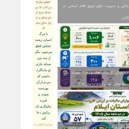
انقَطَعَ عَمَلُهُ إلاّ
انکی و مدیریت دقیق توزیع اقلام اساسی در
مِن ثَلاثٍ: إلاّ مِن
صَدَقَةٍ جاريَةٍ أو
ائران
عِلمٍ يُنتَفَعُ بِهِ أو
وَلَدٍ صالِحٍ يَدعُو
لَهُ؛
با مرگ
انسان، رشته
عملش قطع
مى‌شود، مگر
از سه چيز:
صدقه جارى
(و ماندگار)،
اختصاص بیش از یک هزار و ۴۵۱ میلیارد ریال
دانشى كه
مردم از آن
 به عشایر استان ایلام در سال ۱۴۰۵
بهره‏‌مند
شوند، و
فرزند
نيكوكارى كه
برايش دعا
كند.
ميزان الحكمه، ح
اینفوگرافی توزیع ۱۰۷ میلیارد تومان عوارض مالیات بر