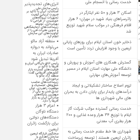
خدمت‌ رسانی با انسجام ملی
انرژی‌های تجدیدپذیر
رئیس سازمان ملی
استاندارد ایران با تأکید بر
اسکان ۳ هزار و ۵۰ نفر ایثارگر در
ضرورت ارزیابی کیفیت
تجهیزات نیروگاه‌های
زائرسراهای بنیاد شهید در مهران؛ ۶ هزار
خورشیدی از طراحی تا
بهره‌برداری، توسعه
اقلام فرهنگی در موکب سلام شهید توزیع
زیرساخت‌های آزمایشگاهی
و تدوین مقررات فنی را از
شد
اولویت‌های این سازمان
اعلام کرد.
منطقه آزاد ماکو
ذخایر خون استان ایلام برای روزهای پایانی
می‌تواند به دروازه
اربعین با وجود افزایش تردد تأمین است
صادرات ایران به
آفریقا تبدیل شود
گسترش همکاری‌ های آموزش و پرورش و
رئیس اتاق بازرگانی ایران و
آفریقا با تأکید بر
دانشگاه ملی مهارت استان ایلام در مسیر
ظرفیت‌های گسترده بازار
کشور‌های آفریقایی گفت:
توسعه آموزش‌های مهارتی
منطقه آزاد ماکو با
برخورداری از
زیرساخت‌های مناسب
لزوم اصلاح ساختار تشکیلاتی و ایجاد
حمل‌ونقل، لجستیک و
موقعیت راهبردی، توان
درآمدهای پایدار برای پایان دادن به بحران‌
تبدیل شدن به یکی از
مهم‌ترین پایگاه‌های
های مالی شهرداری‌ ها
صادراتی ایران به بازار
آفریقا را دارد.
اعزام ۳ هزار
خدمت رسانی گسترده موکب شرکت گاز
دستگاه ناوگان
ایلام با توزیع ۳۴ هزار وعده غذایی و ۲۰۰
دستگاه‌های دولتی
هزار بطری آب معدنی
برای بازگشت زائران
اربعین
شهرداری‌ ها خط مقدم خدمت ‌رسانی به
سخنگوی قرارگاه اربعین
سازمان راهداری و
زائران اربعین هستند | توسعه زیرساخت
حمل‌ونقل جاده‌ای از