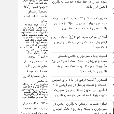
ساختمان سازی نیز دچار
مردم مهران در خط مقدم خدمت به زائران
تحولاتی شده است.
زیپ کیپ از کجا
اربعین قرار دارند
بخریم؟ راهنمای
انتخاب تولید کننده
مدیریت چرخشی 12 موکب‌ عشایری ایلام
معتبر
در مسیر مهران | پذیرایی روزانه از هزاران
اگر برای خرید خرده یا
عمده زیپ کیپ جستجو
زائر با غذای گرم و سوغات عشایری
کرده باشید، احتمالا با ده
ها فروشنده روبرو شده اید؛
اما چگونه تشخیص دهیم
آمادگی موکب سیدالشهدا (ع) منابع طبیعی
کدام مجموعه واقعا تولید
کننده است و کدام فقط
ایلام برای خدمت‌ رسانی به زائران اربعین
واسطه فروش؟ انتخاب
اشتباه می تواند باعث
تا ۱۵ مرداد
افزایش هزینه، افت کیفیت
بسته بندی و تاخیر در
تحویل سفارش شود.
امنیت پایدار مرز مهران حاصل همدلی
تنها ۱۳ درصد
مردم و نیروهای مسلح است | سپاه در اوج
استعلام‌های معدنی
مأموریت‌های دفاعی، خدمت‌ رسانی به
منابع طبیعی تأیید
شد/ اعلام موانع
زائران را متوقف نکرد
اصلی سرمایه‌گذاری
استقرار ۹ کمیته فرعی در ایلام برای تسهیل
در معدن
خدمات و نظارت بر بازار در ایام اربعین ۱۴۰۵
معاون وزیر گفت:در سال
۱۴۰۴، ۳ هزار و ۵۲۸ فقره
| تأمین ارز، تجهیز شبکه بانکی و مدیریت
استعلام برای بخش معدن
به سازمان منابع طبیعی
دقیق توزیع اقلام اساسی در مسیر زائران
رسیده که این سازمان با
۴۵۱ عدد آن موافقت کرده
است.
۲۹۲ مگاوات برق
تداوم عملیات آبرسانی به زائران اربعین در
جدید بدون مصرف
مرز مهران با شبکه پایدار و ۹ تانکر آبرسان
سوخت اضافی؛ واحد
آبفای ایلام