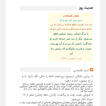
حدیث روز
باقیات الصالحات
پيامبر صلى‏ الله‏ عليه ‏و‏ آله:
إذا ماتَ الإنسانُ انقَطَعَ عَمَلُهُ إلاّ مِن ثَلاثٍ: إلاّ مِن
صَدَقَةٍ جاريَةٍ أو عِلمٍ يُنتَفَعُ بِهِ أو وَلَدٍ صالِحٍ يَدعُو لَهُ؛
با مرگ انسان، رشته عملش قطع
مى‌شود، مگر از سه چيز: صدقه جارى (و
ماندگار)، دانشى كه مردم از آن بهره‏‌مند
شوند، و فرزند نيكوكارى كه برايش دعا
كند.
ميزان الحكمه، ح 14287
اخبار اقتصادی
برخی مالکان ترجیح می‌دهند خانه را خالی نگه دارند تا با
نرخ مصوب اجاره دهند
نایب‌رئیس اتحادیه مشاوران املاک تهران با اشاره به افزایش تقاضا در بازار
اجاره در فصل تابستان گفت: دولت باید در زمان اوج تقاضا، واحد‌های مسکونی
در اختیار خود را به بازار عرضه کند تا بتواند نقش تنظیم‌گری خود را در بازار
اجاره ایفا کند.
فروش بلیت رفت و برگشت زائران دهه پایانی صفر از ۱۷
مرداد آغاز می‌شود
معاون حمل‌ونقل سازمان راهداری وحمل‌و‌نقل جاده‌ای از آغاز فروش بلیت رفت و
برگشت زائران دهه پایانی ماه صفر از ۱۷ مرداد ماه خبر داد.