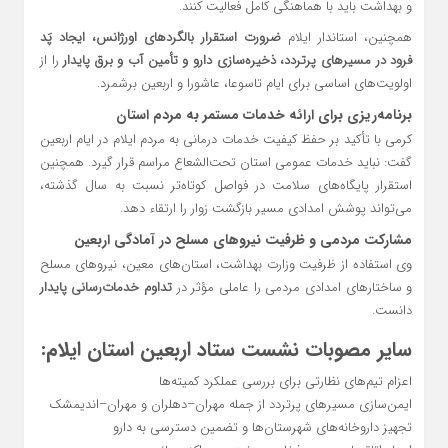
و بهداشت باید با هماهنگی کامل فعالیت کنند.
همچنین، استاندار ایلام
ضرورت استقرار بالگردهای اورژانس، ایجاد پَد
فرود در مسیرهای پرتردد، ذخیره‌سازی دارو و تأمین آب و برق پایدار
را از
اولویت‌های اساسی برای ایام تاسوعا، عاشورا و اربعین برشمرد.
برنامه‌ریزی برای ارائه خدمات مستمر به مردم استان
کرمی با تأکید بر حفظ کیفیت خدمات درمانی به مردم ایلام در ایام اربعین
گفت: نباید خدمات عمومی استان تحت‌الشعاع مراسم قرار گیرد. همچنین
استقرار پایگاه‌های سلامت در فواصل کوتاه‌تر نسبت به سال گذشته،
می‌تواند پوشش امدادی مسیر بازگشت زوار را ارتقاء دهد.
مشارکت مردمی و ظرفیت نیروهای مسلح در آمادگی اربعین
وی استفاده از ظرفیت وزارت بهداشت، استان‌های معین، نیروهای مسلح
و ساختارهای امدادی مردمی را عاملی مؤثر در
تداوم خدمات‌رسانی پایدار
دانست.
سایر مصوبات نشست ستاد اربعین استان ایلام:
اعزام تیم‌های نظارتی برای بررسی عملکرد کمیته‌ها
ایمن‌سازی مسیرهای پرتردد از جمله مهران–دهلران و مهران–اندیمشک
تجهیز داروخانه‌های شهرستان‌ها و تضمین دسترسی به دارو