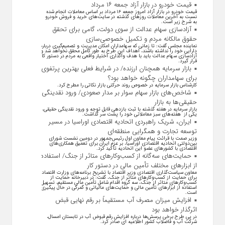
قیمت خودرو در بازار آزاد جمعه ۱۶ مرداد
قیمت خودرو در بازار آزاد امروز جمعه ۱۶ مرداد بر اساس معاملات انجام شده
نسبت به آخرین معاملات روز‌های گذشته در سایت‌های خرید و فروش خودرو
به شرح زیر است.
آزادسازی سهام عدالت از سوی دولت، گامی برای تحقق
حقوق مالکانه مردم و تکمیل خصوصی‌سازی
نماینده مجلس گفت: تا زمانی که سهامداران امکان مدیریت و تصمیم‌گیری درباره
دارایی خود را نداشته باشند، اهداف این طرح به طور کامل محقق نخواهد شد و
آزادسازی سهام عدالت باید با هدف واگذاری اختیار واقعی به مردم در دستور کار
قرار گیرد.
بازار سرمایه همچنان ارزنده/ در شرایط فعلی بهترین پرتفوی
برای سهامداران چگونه خواهد بود؟
کارشناس بازار سرمایه در خصوص روند حرکتی بازار نکاتی را مطرح کرد.
شاخص‌های بازار سهام سوار بر مدار صعودی/ ورود نقدینگی
حقیقی‌ها به بازار
بازار سرمایه در هفته گذشته با ثبت بازدهی قابل توجه و ورود نقدینگی حقیقی،
یکی از هفته‌های سبز معاملاتی خود را پشت سر گذاشت.
ایران، شریک راهبردی اتحادیه اقتصادی اوراسیا در مسیر
توسعه تجارت و همگرایی منطقه‌ای
وزیر صمت با قرائت پیام معاون اول رئیس‌جمهور در دومین نشست شورای
بین‌دولتی اتحادیه اقتصادی اوراسیا، بر عزم ایران برای تعمیق همکاری‌های
اقتصادی با کشورهای عضو این اتحادیه تأکید کرد.
حمایت‌های سه‌گانه از کسب‌وکارهای متاثر از جنگ/ استفاده
از ابزارهای مختلف تأمین مالی در دستور کار
معاون سیاست‌گذاری اقتصادی وزیر اقتصاد با تشریح برنامه‌های وزارت اقتصاد
برای حمایت از کسب‌وکار‌های متاثر از جنگ، گفت: در دبیرخانه حمایت از
کسب‌وکار‌های متاثر از جنگ، سه گروه اقدام شامل تأمین مالی مستقیم، تسهیل
استفاده از ابزار‌های تأمین مالی و حمایت‌های مالیاتی و گمرکی در حال پیگیری
است.
افزایش میزان مصرف آب مستقیماً بر رقم نهایی قبض
اثرگذار خواهد بود
در پی طرح برخی پرسش‌ها درباره افزایش رقم قبوض آب در تابستان امسال،
شرکت آب و فاضلاب کشور اطلاعیه ای صادر کرد.