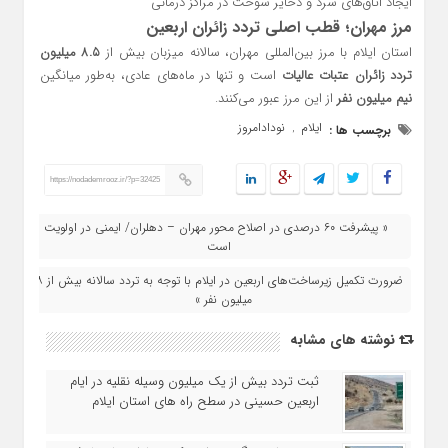
ایجاد اتاق‌های سرد و ذخایر سوخت در مراکز درمانی
مرز مهران؛ قطب اصلی تردد زائران اربعین
استان ایلام با مرز بین‌المللی مهران، سالانه میزبان بیش از
۸.۵ میلیون
تردد زائران عتبات عالیات
است و تنها در ماه‌های عادی، به‌طور میانگین
نیم میلیون نفر
از این مرز عبور می‌کنند.
ایلام
نودادامروز
برچسب ها :
,
https://nodademrooz.ir/?p=32425
« پیشرفت ۶۰ درصدی در اصلاح محور مهران – دهلران/ ایمنی در اولویت
است
ضرورت تکمیل زیرساخت‌های اربعین در ایلام با توجه به تردد سالانه بیش از ۸
میلیون نفر »
نوشته های مشابه
ثبت تردد بیش از یک میلیون وسیله نقلیه در ایام
اربعین حسینی در سطح راه‌ های استان ایلام