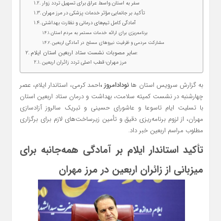
سفر به استان واسط عراق برای تسهیل تردد زوار
تأکید بر جانمایی مؤثر خدمات پزشکی در مرز مهران
آمادگی کامل تیم‌های درمانی و نظارت بهداشتی
برنامه‌ریزی برای ارائه خدمات مستمر به مردم استان
مشارکت مردمی و ظرفیت نیروهای مسلح در آمادگی اربعین
سایر مصوبات نشست ستاد اربعین استان ایلام:
مرز مهران؛ قطب اصلی تردد زائران اربعین
به گزارش سرویس استان ها
نودادامروز ،
احمد کرمی، استاندار ایلام، عصر
چهارشنبه در نشست کمیته سلامت، بهداشت و درمان ستاد اربعین استان
با تسلیت ایام تاسوعا و عاشورای حسینی و تبریک سالروز آزادسازی
مهران، از لزوم برنامه‌ریزی دقیق و تأمین زیرساخت‌های لازم برای برگزاری
مطلوب مراسم اربعین خبر داد.
تأکید استاندار ایلام بر آمادگی همه‌جانبه برای
میزبانی از زائران اربعین در مرز مهران