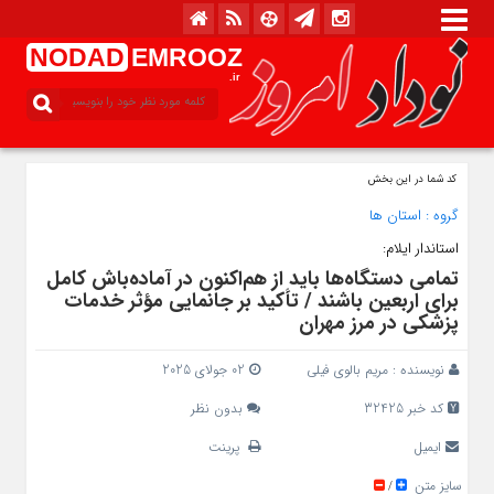
NODAD
EMROOZ
.ir
کد شما در این بخش
گروه :
استان ها
استاندار ایلام:
تمامی دستگاه‌ها باید از هم‌اکنون در آماده‌باش کامل
برای اربعین باشند / تأکید بر جانمایی مؤثر خدمات
پزشکی در مرز مهران
نویسنده :
مریم بالوی فیلی
02 جولای 2025
کد خبر 32425
بدون نظر
ایمیل
پرینت
سایز متن
/