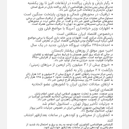
رگبار بارش و بارش پراکنده در ارتفاعات البرز تا روز یکشنبه
مدیرکل پیش بینی سازمان هواشناسی از رگبار پراکنده باران در شرق استان
تهران، مازندران و ارتفاعات البرز مرکزی خبر داد.
ترافیک در محورهای شمالی و ورودی پایتخت سنگین است
مسئول سالن عملیات مرکز مدیریت راه‌های کشور، از ترافیک سنگین در برخی
محورهای مواصلاتی کشور خبر داد و گفت: در حال حاضر تردد در محورهای
شمالی و برخی مسیرهای منتهی به تهران با ترافیک سنگین همراه است.
اظهارات وزیر خزانه‌داری آمریکا با مواضع قبلی وی
درخصوص اقتصاد ایران متناقض است
رئیس‌کل بانک مرکزی گفت: اظهارات وزیر خانه داری آمریکا با برخی مواضع
قبلی درباره قریب‌الوقوع بودن فروپاشی اقتصاد ایران در تعارض است.
احداث۲۴۵۰ مگاوات نیروگاه حرارتی جدید در یک سال
اخیر؛ عبور موفق از روز‌های پرفشار تابستان
در حالی که شبکه برق کشور همچنان با شرایط دمایی کم‌سابقه و تقاضای
حداکثری مواجه است، معاون برق و انرژی وزارت نیرو از افزایش ۲۴۵۰
مگاوات ظرفیت جدید حرارتی به مدار تولید خبر داد.
خروج بیش از ۳.۱ میلیون زائر اربعین از مرزهای زمینی/
بازگشت ۲.۷ میلیون زائر به کشور
رئیس مرکز مدیریت راه‌های کشور از خروج بیش از ۳ میلیون و ۱۰۲ هزار زائر
اربعین از مرزهای شش‌گانه زمینی و بازگشت حدود ۲ میلیون و ۷۶۵ هزار زائر
به کشور تا ساعت ۲۴ روز بیست‌ویکم طرح اربعین خبر داد
ارتقای مبادلات تجاری ایران با کشور‌های عضو اتحادیه
اقتصادی اوراسیا
وزیر صنعت، معدن و تجارت جمهوری اسلامی ایران، ضمن اعلام پایان
موفقیت‌آمیز دومین نشست شورای بین‌دولتی اتحادیه اقتصادی اوراسیا در
قرقیزستان، از تصویب جمع‌بندی‌های راهبردی این اجلاس خبر داد.
جزئیات تأخیر پرواز تهران ـ استانبول اعلام شد
شرکت هواپیمایی جمهوری اسلامی ایران در خصوص جزئیات تأخیر پرواز
تهران_ استانبول توضیح داد.
کشاورزان از سم‌پاشی و کوددهی در ساعات بعدازظهر اجتناب
کنند
کارشناس هواشناسی کشاورزی گفت:توجه به رعد و برق و احتمال باد شدید از
سم پاشی و کوددهی برگی در ساعات بعدازظهر خودداری شود.