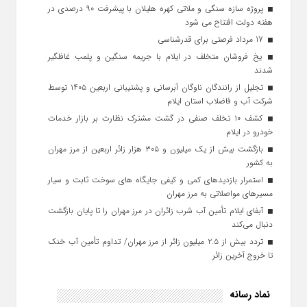
پروژه سازه سنگی و ملاتی کهره هلیلان با پیشرفت ۹۰ درصدی در
هفته دولت افتتاح می شود
17 مرداد فرصتی برای قدرشناسی
یخ‌ فروشان متخلف در ایلام با جریمه سنگین و پلمب غافلگیر
شدند
تجلیل از رانندگان ناوگان آبرسانی و پشتیبانی اربعین ۱۴۰۵ توسط
شرکت آب و فاضلاب استان ایلام
کشف ۱۰ تخلف صنفی در گشت مشترک نظارت بر بازار خدمات
خودرو در ایلام
بازگشت بیش از یک میلیون و ۳۰۵ هزار زائر اربعین از مرز مهران
به کشور
استمرار بازدیدهای کمی و کیفی جایگاه‌ های سوخت ثابت و سیار
مسیرهای مواصلاتی به مرز مهران
آبفای ایلام تأمین آب شرب زائران در مرز مهران را تا پایان بازگشت
دنبال می‌کند
تردد بیش از ۲.۵ میلیون زائر از مرز مهران/ تداوم تأمین آب خنک
تا خروج آخرین زائر
نماد رسانه