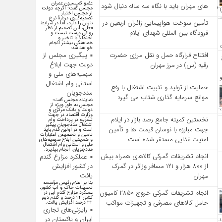
عضو کمیسیون عمران
‌های مهران باید با نگاه سه‌ ساله دنبال شود
مجلس گفت: اگرچه دولت
از مجلس اختیار
تصمیم‌گیری دربارهٔ نرخ
تأمین سوخت هواپیمایی زائران اربعین در
بنزین را دارد، اما در شرایط
فعلی، این تصمیم از نظر
فرودگاه بین المللی شهدای ایلام
روانی درست نیست و
احتمالاً با تاخیر و
هماهنگی بیشتر انجام
خواهد شد؛
پیگیری مجلس از
افتتاح قرارگاه حمل‌ و نقل مرزی حضرت
دولت جهت ابلاغ
رقیه (س) در مرز مهران
سهمیه‌های ملی و
استانی وام اشتغال
حمایت از تولید و تثبیت اشتغال با رفع
مددجویان
موانع سرمایه‌ گذاری شتاب می‌ گیرد
نماینده مجلس گفت:
مجلس به طور ویژه از
دولت و بانک مرکزی و
وزارت اقتصاد در جهت
نخستین کمیته جامع رصد بازار در ایلام
تسریع در پرداخت وام
اشتغال مددجویان پیگیر
جهت مبارزه با نوسان قیمت‌ ها و تأمین
است و در اولین قدم باید
تامین و تخصیص اعتبارات
امنیت غذایی مستقر شده است
و همچنین ابلاغ سهمیه‌های
ملی و استانی وام اشتغال
مددجویان، انجام بپذیرد.
انجام تشریفات گمرکی کالاهای همراه بیش
عملکرد مزارع گندم
در کشور افزایش
از ۸۰۰ هزار و ۱۲۱ مسافر وزائر در گمرک
یافت
مهران
بنا بر اعلام رئیس مؤسسه
تحقیقات خاک و آب کشور،
انجام تشریفات گمرکی خروج ۲۸۵۰ کامیون
عملکرد مزارع گندم آبی در
کشور ۲۴ درصد و گندم دیم
حامل کالاهای مصرفی و تجهیزات مواکب
۳۲ درصد افزایش یافت.
رایزنی‌های تجاری
ایران و پاکستان در