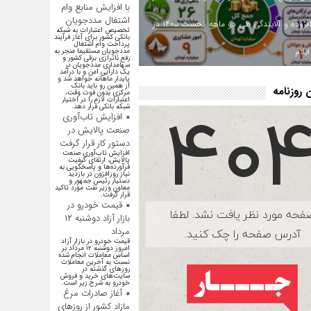
با افزایش منابع وام
اشتغال مددجویان
ارزش افزوده و آلایندگی طی دو ماهه نخست ۱۴۰۵ در
تخصیص اعتبارات به شبکه
بانکی کشور برای آغاز فرآیند
پرداخت وام اشتغال
یلام
مددجویان مستقیما منجر به
رفع ناترازی برقی کشور و
سهامداری مددجویان در
یک دارایی امن و با درآمد
پایدار ماهانه خواهد شد و
از همین رو باید بانک
روزنامه
مرکزی بدون فوت وقت،
اعتبارات لازم را در اختیار
شبکه بانکی قرار دهد.
افزایش تاب‌آوری
صنعت پالایش در
دستور کار قرار گرفت
افزایش تاب‌آوری صنعت
پالایش، ارتقای کیفیت
فرآورده‌ها و پاسخگویی به
نیاز روزافزون در بازدید
دستیار رئیس جمهور و
معاون وزیر نفت مورد تاکید
قرار گرفت.
قیمت خودرو در
بازار آزاد دوشنبه ۱۲
مرداد
قیمت خودرو در بازار آزاد
امروز دوشنبه ۱۲ مرداد بر
اساس معاملات انجام شده
نسبت به آخرین معاملات
روز‌های گذشته در
سایت‌های خرید و فروش
خودرو به شرح زیر است.
آغاز صادرات مرغ
مازاد کشور از روزهای