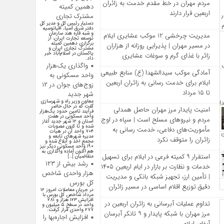
مردم مهران در خط مقدم خدمت به زائران
دهمین کمیته
اربعین قرار دارند
مشترک تجاری
دستیار رئیس کل و مدیر کل
دفتر شرق آسیا، اقیانوسیه
و شبه قاره هند سازمان
مدیریت چرخشی 12 موکب‌ عشایری ایلام
توسعه تجارت ایران، از
برگزاری دهمین کمیته
در مسیر مهران | پذیرایی روزانه از هزاران
مشترک تجاری ایران و
پاکستان در اسلام‌آباد خبر
زائر با غذای گرم و سوغات عشایری
داد.
واگذاری یک‌هزار
آمادگی موکب سیدالشهدا (ع) منابع طبیعی
واحد مسکونی به
ایلام برای خدمت‌ رسانی به زائران اربعین
زوج‌های جوان در ۱۲
تا ۱۵ مرداد
شهر جدید
معاون وزیر راه و شهرسازی
گفت که در حال حاضر
امنیت پایدار مرز مهران حاصل همدلی
فرآیند تامین حدود یک‌هزار
واحد مسکونی در هفت
مردم و نیروهای مسلح است | سپاه در اوج
استان و ۱۲ شهر جدید آغاز
شده و تا کنون مصوبات
مأموریت‌های دفاعی، خدمت‌ رسانی به
۷۰۴ واحد آن در هیات
مدیره شهرهای تابعه و
زائران را متوقف نکرد
مجمع اخذ و ابلاغ شده و
۱۹۰ واحد مسکونی دیگر نیز
هم اکنون آماده واگذاری به
استقرار ۹ کمیته فرعی در ایلام برای تسهیل
متقاضیان […]
رشد بیش از ۱۲۳
خدمات و نظارت بر بازار در ایام اربعین ۱۴۰۵
هزار واحدی شاخص
| تأمین ارز، تجهیز شبکه بانکی و مدیریت
کل بورس
دقیق توزیع اقلام اساسی در مسیر زائران
در جریان معاملات امروز ۱۲
مرداد شاخص کل بورس با
افزایش ۱۲۳ هزار و ۲۸۱
تداوم عملیات آبرسانی به زائران اربعین در
واحد در سطح ۵ میلیون و
۲۷۷ واحدی قرار گرفت.
مرز مهران با شبکه پایدار و ۹ تانکر آبرسان
افزایش اجاره‌بها را
آبفای ایلام