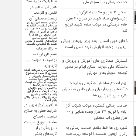
ظرفیت تولید ۲۰۰
خدمت‌ رسانی با انسجام ملی
هزار تن ماهی در
اسکان ۳ هزار و ۵۰ نفر ایثارگر در
قفس و الزامات
زائرسراهای بنیاد شهید در مهران؛ ۶ هزار
زیست‌محیطی آن
معاون توسعه آبزی‌پروری
اقلام فرهنگی در موکب سلام شهید توزیع
سازمان شیلات با اشاره به
ظرفیت تولید ۲۰۰ هزار تن
شد
ماهی در قفس در دریای
خزر، تحقق این هدف را
نیازمند آسیب‌شناسی
ذخایر خون استان ایلام برای روزهای پایانی
برنامه‌های گذشته و تدوین
نقشه راه عملیاتی دانست.
اربعین با وجود افزایش تردد تأمین است
بازار سرمایه
همچنان ارزنده؛
توصیه به سهامداران
گسترش همکاری‌ های آموزش و پرورش و
تازه وارد
دانشگاه ملی مهارت استان ایلام در مسیر
کارشناس بازار سرمایه گفت:
توسعه آموزش‌های مهارتی
بسیاری از سهام در سطوح
قیمتی بسیار پایین‌تر از
ارزش ذاتی خود معامله
لزوم اصلاح ساختار تشکیلاتی و ایجاد
می‌شوند در حالی که قیمت
محصولات شرکت‌ها
درآمدهای پایدار برای پایان دادن به بحران‌
متناسب با تورم افزایش
یافته، قیمت سهام از این
های مالی شهرداری‌ ها
رشد جا مانده و همین
موضوع بیانگر ارزندگی بالای
بازار است.
تغییر نرخ بنزین در
خدمت رسانی گسترده موکب شرکت گاز
شرایط فعلی به صلاح
ایلام با توزیع ۳۴ هزار وعده غذایی و ۲۰۰
نیست / اصلاح
هزار بطری آب معدنی
ساختار توزیع سوخت
شهرداری‌ ها خط مقدم خدمت ‌رسانی به
با بهره‌گیری از
کارت‌های بانکی
زائران اربعین هستند | توسعه زیرساخت