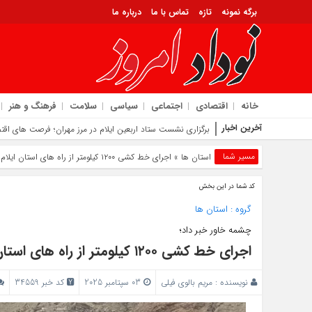
برگه نمونه
تازه
تماس با ما
درباره ما
خانه
اقتصادی
اجتماعی
سیاسی
سلامت
فرهنگ و هنر
آخرین اخبار
برگزاری نشست ستاد اربعین ایلام در مرز مهران؛ فرصت‌ های اقتص
معرفی اداره کل آموزش فنی و حرفه‌ ای استان ایلام به‌ عنوان دستگاه برتر خدمت
مسیر شما
استان ها
» اجرای خط‌ کشی ۱۲۰۰ کیلومتر از راه‌ های استان ایلام
تحقق خرید تضمینی بیش از ۲۴۵ هزار تن گندم در ایلام با افزایش ۱۷ درصدی نسبت به سال گذشته
مرز چیلات از ۲۸ صفر برای تردد زائران فعال می‌ شود | توسعه زیرساخت‌ ها و اقتصاد اربعین در دستور کار دولت است | رونمایی از مهر رسمی گذرنامه مرز زمینی چیلات
کد شما در این بخش
تجلیل سخنگوی دولت از میزبانی شایسته مردم ایلام در اربعین | تأکید بر تداو
اسکان ۳ هزار و ۵۰ نفر ایثارگر در زائرسراهای بنیاد شهید در مهران؛ ۶ هزار اقلام فرهنگی در موکب سلام شهید توزیع شد
گروه :
استان ها
ذخایر خون استان ایلام برای روزهای پایانی اربعین با وجود افزایش تردد تأمین 
چشمه‌ خاور خبر داد؛
گسترش همکاری‌ های آموزش و پرورش و دانشگاه ملی مهارت استان ایلام در مس
اجرای خط‌ کشی ۱۲۰۰ کیلومتر از راه‌ های استان ایلام
نویسنده :
مریم بالوی فیلی
03 سپتامبر 2025
کد خبر 34559