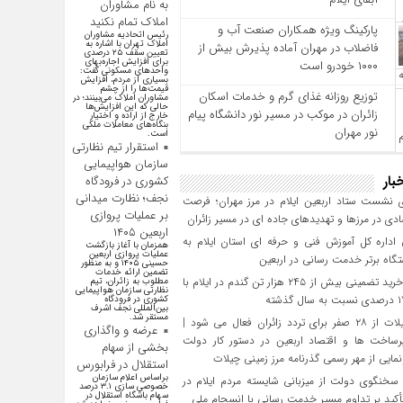
به نام مشاوران
املاک تمام نکنید
پارکینگ ویژه همکاران صنعت آب و
رئیس اتحادیه مشاوران
املاک تهران با اشاره به
فاضلاب در مهران آماده پذیرش بیش از
تعیین سقف ۲۵ درصدی
برای افزایش اجاره‌بهای
۱۰۰۰ خودرو است
واحد‌های مسکونی گفت:
بسیاری از مردم، افزایش
قیمت‌ها را از چشم
توزیع روزانه غذای گرم و خدمات اسکان
مشاوران املاک می‌بینند؛ در
حالی که این افزایش‌ها
زائران در موکب در مسیر نور دانشگاه پیام
خارج از اراده و اختیار
بنگاه‌های معاملات ملکی
نور مهران
است.
استقرار تیم نظارتی
سازمان هواپیمایی
بار
کشوری در فرودگاه
نجف؛ نظارت میدانی
 نشست ستاد اربعین ایلام در مرز مهران؛ فرصت‌
بر عملیات پروازی
دی در مرزها و تهدیدهای جاده‌ ای در مسیر زائران
اربعین ۱۴۰۵
داره کل آموزش فنی و حرفه‌ ای استان ایلام به‌
همزمان با آغاز بازگشت
عملیات پروازی اربعین
گاه برتر خدمت‌ رسانی در اربعین
حسینی ۱۴۰۵ و به منظور
تضمین ارائه خدمات
تحقق خرید تضمینی بیش از ۲۴۵ هزار تن گندم در ایلام با
مطلوب به زائران، تیم
نظارتی سازمان هواپیمایی
کشوری در فرودگاه
بین‌المللی نجف اشرف
مستقر شد.
مرز چیلات از ۲۸ صفر برای تردد زائران فعال می‌ شود |
عرضه و واگذاری
رساخت‌ ها و اقتصاد اربعین در دستور کار دولت
بخشی از سهام
مایی از مهر رسمی گذرنامه مرز زمینی چیلات
استقلال در فرابورس
براساس اعلام سازمان
سخنگوی دولت از میزبانی شایسته مردم ایلام در
خصوصی سازی ۳.۱ درصد
سهام باشگاه استقلال در
تأکید بر تداوم مسیر خدمت‌ رسانی با انسجام ملی