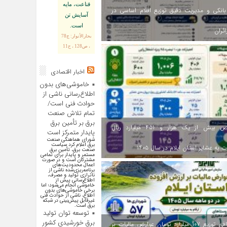
قناعت، مايه
انکی و مدیریت دقیق توزیع اقلام اساسی در
آسايش تن
است.
ائران
بحارالأنوار: ج78
، ص128 ، ح11
اخبار اقتصادی
خاموشی‌های بدون
اطلاع‌رسانی ناشی از
حوادث فنی است/
تمام تلاش صنعت
برق بر تأمین برق
اختصاص بیش از یک هزار و ۴۵۱ میلیارد ریال
پایدار متمرکز است
شورای هماهنگی صنعت
برق اعلام کرد سیاست
 به عشایر استان ایلام در سال ۱۴۰۵
صنعت برق، تأمین برق
مستمر و پایدار برای تمامی
مشترکان است و در صورت
اعمال محدودیت‌های
برنامه‌ریزی‌شده ناشی از
ناترازی تولید و مصرف،
اطلاع‌رسانی پیش از
خاموشی انجام می‌شود؛ اما
برخی خاموشی‌های بدون
اطلاع، ناشی از حوادث فنی
غیرقابل پیش‌بینی در شبکه
برق است.
توسعه توان تولید
برق خورشیدی کشور
اینفوگرافی توزیع ۱۰۷ میلیارد تومان عوارض مالیات بر