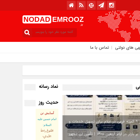
NODAD
EMROOZ
.ir
هی های دولتی
تماس با ما
نماد رسانه
فی
حدیث روز
امروز : سه‌شنبه / ۱۳ مرداد / ۱۴۰۵
آسایش تن
امام حسین علیه
استقرار ۹ کمیته فرعی در ایلام برای تسهیل خدمات و
السلام:
القُنوعُ راحَةُ
نظارت بر بازار در ایام اربعین ۱۴۰۵ | تأمین ارز، تجهیز
الأبدانِ؛