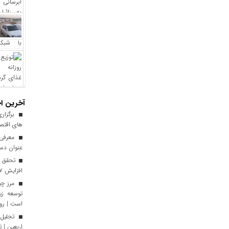
آخرین اخ
برگزاری
های اقتصا
معرفی ا
عنوان دست
افزایش ۱۷ درصدی نسبت به سال گذشته
توسعه زی
است | رون
تجلیل 
اربعین | 