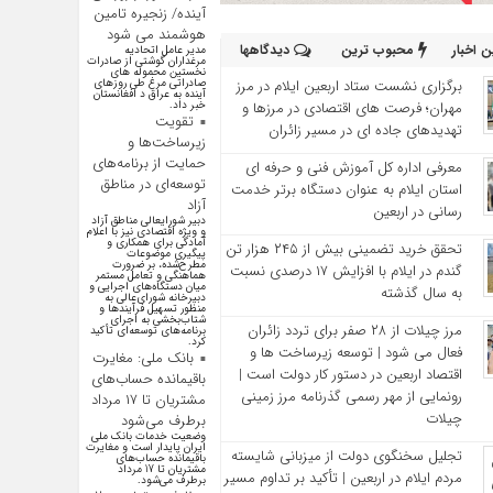
آینده/ زنجیره تامین
هوشمند می شود
 اخبار
محبوب ترین
دیدگاهها
مدیر عامل اتحادیه
مرغداران گوشتی از صادرات
نخستین محموله های
برگزاری نشست ستاد اربعین ایلام در مرز
صادراتی مرغ طی روزهای
آینده به عراق د افغانستان
مهران؛ فرصت‌ های اقتصادی در مرزها و
خبر داد.
تقویت
تهدیدهای جاده‌ ای در مسیر زائران
زیرساخت‌ها و
حمایت از برنامه‌های
معرفی اداره کل آموزش فنی و حرفه‌ ای
توسعه‌ای در مناطق
استان ایلام به‌ عنوان دستگاه برتر خدمت‌
آزاد
رسانی در اربعین
دبیر شورایعالی مناطق آزاد
و ویژه اقتصادی نیز با اعلام
آمادگی برای همکاری و
تحقق خرید تضمینی بیش از ۲۴۵ هزار تن
پیگیری موضوعات
مطرح‌شده، بر ضرورت
گندم در ایلام با افزایش ۱۷ درصدی نسبت
هماهنگی و تعامل مستمر
میان دستگاه‌های اجرایی و
به سال گذشته
دبیرخانه شورای‌عالی به
منظور تسهیل فرآیند‌ها و
شتاب‌بخشی به اجرای
مرز چیلات از ۲۸ صفر برای تردد زائران
برنامه‌های توسعه‌ای تأکید
کرد.
فعال می‌ شود | توسعه زیرساخت‌ ها و
بانک ملی: مغایرت
اقتصاد اربعین در دستور کار دولت است |
باقیمانده حساب‌های
رونمایی از مهر رسمی گذرنامه مرز زمینی
مشتریان تا ۱۷ مرداد
چیلات
برطرف می‌شود
وضعیت خدمات بانک ملی
ایران پایدار است و مغایرت‌
تجلیل سخنگوی دولت از میزبانی شایسته
باقیمانده حساب‌های
مشتریان تا 17 مرداد
مردم ایلام در اربعین | تأکید بر تداوم مسیر
برطرف می‌شود.