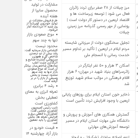
مشارکت در تولید
مرز چیلات از ۲۸ صفر برای تردد زائران
محصول سایپا از
فعال می‌ شود | توسعه زیرساخت‌ ها و
هفته آینده
اقتصاد اربعین در دستور کار دولت است |
طرح فروش مشارکت در
تولید خودروی کوییکS از
رونمایی از مهر رسمی گذرنامه مرز زمینی
روز شنبه ۱۷ مردادماه آغاز
می‌شود.
چیلات
موج صعودی بازار
تنها به چند سهم
تجلیل سخنگوی دولت از میزبانی شایسته
محدود نیست
مردم ایلام در اربعین | تأکید بر تداوم مسیر
کارشناس بازار سرمایه گفت:
رشد بیش از دو درصدی
خدمت‌ رسانی با انسجام ملی
شاخص کل و هم‌وزن،
سبزپوشی گسترده صنایع و
اثرگذاری مثبت اغلب
اسکان ۳ هزار و ۵۰ نفر ایثارگر در
نماد‌های شاخص‌ساز، بیانگر
آن است که موج صعودی
زائرسراهای بنیاد شهید در مهران؛ ۶ هزار
بازار تنها به چند سهم
محدود نیست و بخش
اقلام فرهنگی در موکب سلام شهید توزیع
وسیعی از بازار را در بر
گرفته است.
شد
رشد ۴ برابری
تعرفه انرژی به معنای
ذخایر خون استان ایلام برای روزهای پایانی
تعطیلی بخش
اربعین با وجود افزایش تردد تأمین است
کشاورزی است
نایب رئیس کمیسیون
کشاورزی مجلس گفت:
گسترش همکاری‌ های آموزش و پرورش و
کشاورزان با قطعی برق و
افزایش تعرفه ها، بخش
دانشگاه ملی مهارت استان ایلام در مسیر
کشاورزی را باید تعطیل
کنند.
توسعه آموزش‌های مهارتی
قیمت خودرو در
بازار آزاد چهارشنبه ۱۴
لزوم اصلاح ساختار تشکیلاتی و ایجاد