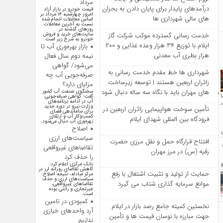
مرداد
درآمدهای پایدار برای پایان دادن به بحران‌
قیمت خودرو در بازار آزاد
امروز چهارشنبه ۱۴ مرداد بر
های مالی شهرداری‌ ها
اساس معاملات انجام شده
نسبت به آخرین معاملات
روز‌های گذشته در
سایت‌های خرید و فروش
خدمت رسانی گسترده موکب شرکت گاز
خودرو به شرح زیر است.
ایلام با توزیع ۳۴ هزار وعده غذایی و ۲۰۰
بازار بهره‌وری آب تا
هزار بطری آب معدنی
نیمه دوم سال فعال
می‌شود/ گواهی
شهرداری‌ ها خط مقدم خدمت ‌رسانی به
صرفه‌جویی آب چه
زائران اربعین هستند | توسعه زیرساخت
مزایای دارد؟
‌های مهران باید با نگاه سه‌ ساله دنبال شود
سخنگوی صنعت آب کشور
گفت: گواهی صرفه‌جویی
آب در ادامه برنامه‌های
وزارت نیرو در دوره جدید
تأمین سوخت هواپیمایی زائران اربعین در
برای ساماندهی فضای
کسب‌وکار آب و ارتقای
فرودگاه بین المللی شهدای ایلام
بهره‌وری آب دنبال می‌شود.
اصلاح
سیاست‌های ارزی
افتتاح قرارگاه حمل‌ و نقل مرزی حضرت
تقاضاهای غیرواقعی
رقیه (س) در مرز مهران
را حذف کرد
بانک مرکزی اعلام کرد:
کاهش تقاضای روزانه ارز در
حمایت از تولید و تثبیت اشتغال با رفع
مرکز مبادله، نتیجه اصلاح
سیاست‌های ارزی و حذف
موانع سرمایه‌ گذاری شتاب می‌ گیرد
تقاضا‌های غیرواقعی،
غیرتجاری و رانتی بوده
است.
کمبودی در تامین
نخستین کمیته جامع رصد بازار در ایلام
آرد واحد‌های خبازی
جهت مبارزه با نوسان قیمت‌ ها و تأمین
نداریم