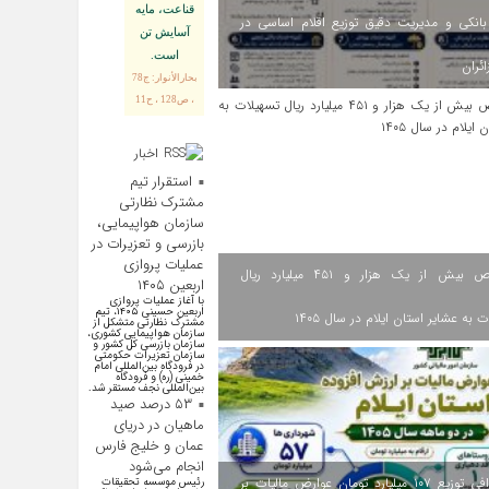
قناعت، مايه
انکی و مدیریت دقیق توزیع اقلام اساسی در
آسايش تن
است.
ائران
بحارالأنوار: ج78
، ص128 ، ح11
اخبار
اقتصادی
استقرار تیم
مشترک نظارتی
سازمان هواپیمایی،
بازرسی و تعزیرات در
عملیات پروازی
اختصاص بیش از یک هزار و ۴۵۱ میلیارد ریال
اربعین ۱۴۰۵
با آغاز عملیات پروازی
اربعین حسینی ۱۴۰۵، تیم
 به عشایر استان ایلام در سال ۱۴۰۵
مشترک نظارتی متشکل از
سازمان هواپیمایی کشوری،
سازمان بازرسی کل کشور و
سازمان تعزیرات حکومتی
در فرودگاه بین‌المللی امام
خمینی (ره) و فرودگاه
بین‌المللی نجف مستقر شد.
۵۳ درصد صید
ماهیان در دریای
عمان و خلیج فارس
انجام می‌شود
اینفوگرافی توزیع ۱۰۷ میلیارد تومان عوارض مالیات بر
رئیس موسسه تحقیقات