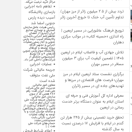
مراکز خرید ترغیب می‌کند.
تفاهم نامه اجرایی
تردد بیش از ۲.۵ میلیون زائر از مرز مهران/
بازسازی پالایشگاه
تداوم تأمین آب خنک تا خروج آخرین زائر
آسیب دیده پارس
جنوبی امضا شد
رئیس هیئت عامل سازمان
ترویج فرهنگ عاشورایی در مسیر اربعین |
گسترش و نوسازی صنایع
ایران (ایدرو) از امضای
راه‌ اندازی «حسینه کتاب» در موکب مرکزی
تفاهم نامه اجرایی بازسازی
پالایشگاه آسیب دیده پارس
دهلران
جنوبی و آغاز رسمی عملیات
اجرایی و تجهیز کارگاه
پروژه توسعه و اورهال
پالایشگاه سوم پارس جنوبی
تلاش جهادی آب و فاضلاب ایلام در اربعین
(فاز‌های ۴ و ۵) توسط
کنسرسیومی متشکل از
۱۴۰۵ | تضمین کیفیت آب برای ۳ میلیون
شرکت‌های داخلی خبر داد.
مسافر در مسیر مهران
عملیات اجرایی
جریمه مالیاتی شرکت
برگزاری نشست ستاد اربعین ایلام در مرز
ملی نفت متوقف
مهران؛ فرصت‌ های اقتصادی در مرزها و
شده است
تهدیدهای جاده‌ ای در مسیر زائران
معاون امور مالیاتی
مدیریت امور مالی شرکت
ملی نفت ایران گفت: رقم
۲۸۷ همتی که از سوی
معرفی اداره کل آموزش فنی و حرفه‌ ای
سازمان امور مالیاتی
به‌عنوان جریمه شرکت ملی
استان ایلام به‌ عنوان دستگاه برتر خدمت‌
نفت ایران مطرح شده،
ناشی از اختلاف برداشت از
رسانی در اربعین
قانون پایانه‌های فروشگاهی
و سامانه مؤدیان است و با
توجه به توقف عملیات
تحقق خرید تضمینی بیش از ۲۴۵ هزار تن
اجرایی، نگرانی بابت
مسدودشدن مجدد
گندم در ایلام با افزایش ۱۷ درصدی نسبت
حساب‌های شرکت ملی
نفت […]
به سال گذشته
اعلام شرایط فروش