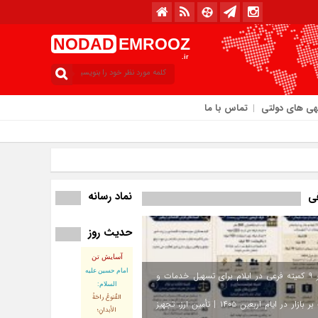
NODAD
EMROOZ
.ir
هی های دولتی
تماس با ما
امروز : پنجشنبه / ۱۵ مرداد / ۱۴۰۵
نماد رسانه
فی
حدیث روز
آسایش تن
امام حسین علیه
استقرار ۹ کمیته فرعی در ایلام برای تسهیل خدمات و
السلام:
القُنوعُ راحَةُ
نظارت بر بازار در ایام اربعین ۱۴۰۵ | تأمین ارز، تجهیز
الأبدانِ؛