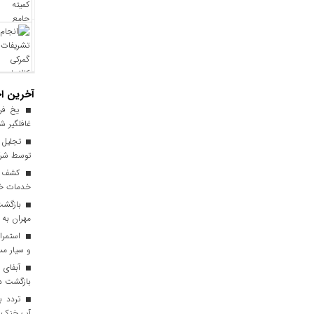
آخرین اخ
یخ‌ فر
غافلگیر ش
توسط شرک
خدمات خود
مهران به 
استمرار
و سیار مس
آبفای ا
بازگشت دن
آب خنک تا