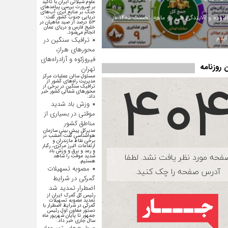
علوم شیلاتی ایران با تاکید
بر ضرورت بررسی پیامد‌های
جنگ بر منابع آبزی آب‌های
ارزش افزوده و آلایندگی طی دو ماهه نخست ۱۴۰۵ در
دریایی جنوب کشور گفت:
۵۳ درصد از صید ماهیان در
خلیج فارس و دریای عمان
انجام می‌شود.
یلام
ترافیک سنگین در
محورهای هراز،
فیروزکوه و آزادراه‌های
روزنامه
تهران
مسئول سالن عملیات مرکز
مدیریت راه‌های کشور از
ترافیک سنگین در برخی از
محور‌های شمالی کشور خبر
داد.
وزش باد شدید
موقتی در بسیاری از
مناطق کشور
مدیرکل پیش بینی سازمان
هواشناسی گفت:امشب در
برخی نقاط مازندران و
ارتفاعات البرز مرکزی، رگبار
و رعد و برق و وزش باد
شدید موقت را شاهد
هستیم.
مصوبه تسهیلات
گمرکی در شرایط
اضطرار تمدید شد
رئیس کل گمرک ایران از
تمدید مصوبه تسهیلات
گمرکی در شرایط اضطرار با
دستور معاون اول رئیس
جمهور تا پایان شهریور ماه
سال جاری خبر داد.