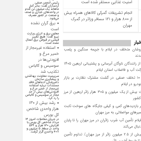
امنیت غذایی مستقر شده است
رئیس انجمن صنفی
آردسازان گفت: بنابر آمار
ماهانه یک میلیون تن گندم
انجام تشریفات گمرکی کالاهای همراه بیش
در واحد‌های خبازی و صنف
و صنعت در کشور مصرف
از ۸۰۰ هزار و ۱۲۱ مسافر وزائر در گمرک
می‌شود.
برق گران نشده
مهران
است
معاون برق و انرژی وزارت
نیرو گفت: هیچ تغییر
قیمتی در قبوض برق اعمال
بار
نشده است.
استفاده غیرمجاز از
وشان متخلف در ایلام با جریمه سنگین و پلمب
خمیر مرغ و
دند
افزودنی‌ها در
تجلیل از رانندگان ناوگان آبرسانی و پشتیبانی اربعین ۱۴۰۵
سوسیس و کالباس
ت آب و فاضلاب استان ایلام
تکذیب شد
سرپرست معاونت بهداشتی
کشف ۱۰ تخلف صنفی در گشت مشترک نظارت بر بازار
و پیشگیری سازمان
دامپزشکی ادعاهای فاقد
رو در ایلام
مستندات درباره استفاده
غیرمجاز از خمیر مرغ و
بازگشت بیش از یک میلیون و ۳۰۵ هزار زائر اربعین از مرز
افزودنی‌های بیش از حد
مجاز در سوسیس و کالباس
کشور
را رد کرد.
رشد بیش از ۱۳۰
 بازدیدهای کمی و کیفی جایگاه‌ های سوخت ثابت
هزار واحدی شاخص
یرهای مواصلاتی به مرز مهران
کل بورس
در جریان معاملات امروز ۱۴
یلام تأمین آب شرب زائران در مرز مهران را تا پایان
مرداد شاخص کل بورس با
افزایش ۱۳۰ هزار و ۵۴۹
بال می‌کند
واحد در سطح ۵ میلیون و
۴۰۷ واحدی قرار گرفت.
تردد بیش از ۲.۵ میلیون زائر از مرز مهران/ تداوم تأمین
 خروج آخرین زائر