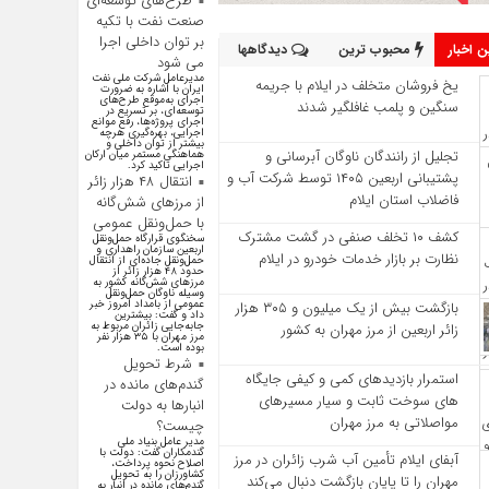
طرح‌های توسعه‌ای
صنعت نفت با تکیه
بر توان داخلی اجرا
 اخبار
محبوب ترین
دیدگاهها
می شود
مدیرعامل شرکت ملی نفت
یخ‌ فروشان متخلف در ایلام با جریمه
ایران با اشاره به ضرورت
اجرای به‌موقع طرح‌های
سنگین و پلمب غافلگیر شدند
توسعه‌ای، بر تسریع در
اجرای پروژه‌ها، رفع موانع
اجرایی، بهره‌گیری هرچه
بیشتر از توان داخلی و
تجلیل از رانندگان ناوگان آبرسانی و
هماهنگی مستمر میان ارکان
اجرایی تاکید کرد.
پشتیبانی اربعین ۱۴۰۵ توسط شرکت آب و
انتقال ۴۸ هزار زائر
فاضلاب استان ایلام
از مرزهای شش‌گانه
با حمل‌ونقل عمومی
کشف ۱۰ تخلف صنفی در گشت مشترک
سخنگوی قرارگاه حمل‌ونقل
اربعین سازمان راهداری و
نظارت بر بازار خدمات خودرو در ایلام
حمل‌ونقل جاده‌ای از انتقال
حدود ۴۸ هزار زائر از
مرز‌های شش‌گانه کشور به
وسیله ناوگان حمل‌ونقل
عمومی از بامداد امروز خبر
بازگشت بیش از یک میلیون و ۳۰۵ هزار
داد و گفت: بیشترین
جابه‌جایی زائران مربوط به
زائر اربعین از مرز مهران به کشور
مرز مهران با ۳۵ هزار نفر
بوده است.
شرط تحویل
استمرار بازدیدهای کمی و کیفی جایگاه‌
گندم‌های مانده در
های سوخت ثابت و سیار مسیرهای
انبار‌ها به دولت
مواصلاتی به مرز مهران
چیست؟
مدیر عامل بنیاد ملی
گندمکاران گفت: دولت با
آبفای ایلام تأمین آب شرب زائران در مرز
اصلاح نحوه پرداخت،
کشاورزان را به تحویل
مهران را تا پایان بازگشت دنبال می‌کند
گندم‌های مانده در انبار به