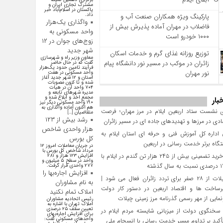
مشترک تجاری ایران و
پاکستان در اسلام‌آباد خبر
داد.
پارکینگ ویژه همکاران صنعت آب و
واگذاری یک‌هزار
فاضلاب در مهران آماده پذیرش بیش از
واحد مسکونی به
۱۰۰۰ خودرو است
زوج‌های جوان در ۱۲
شهر جدید
توزیع روزانه غذای گرم و خدمات اسکان
معاون وزیر راه و شهرسازی
زائران در موکب در مسیر نور دانشگاه پیام
گفت که در حال حاضر
فرآیند تامین حدود یک‌هزار
نور مهران
واحد مسکونی در هفت
استان و ۱۲ شهر جدید آغاز
شده و تا کنون مصوبات
۷۰۴ واحد آن در هیات
مدیره شهرهای تابعه و
مجمع اخذ و ابلاغ شده و
بار
۱۹۰ واحد مسکونی دیگر نیز
هم اکنون آماده واگذاری به
 نشست ستاد اربعین ایلام در مرز مهران؛ فرصت‌
متقاضیان […]
رشد بیش از ۱۲۳
دی در مرزها و تهدیدهای جاده‌ ای در مسیر زائران
هزار واحدی شاخص
داره کل آموزش فنی و حرفه‌ ای استان ایلام به‌
کل بورس
گاه برتر خدمت‌ رسانی در اربعین
در جریان معاملات امروز ۱۲
مرداد شاخص کل بورس با
تحقق خرید تضمینی بیش از ۲۴۵ هزار تن گندم در ایلام با
افزایش ۱۲۳ هزار و ۲۸۱
واحد در سطح ۵ میلیون و
۲۷۷ واحدی قرار گرفت.
افزایش اجاره‌بها را
مرز چیلات از ۲۸ صفر برای تردد زائران فعال می‌ شود |
به نام مشاوران
رساخت‌ ها و اقتصاد اربعین در دستور کار دولت
املاک تمام نکنید
مایی از مهر رسمی گذرنامه مرز زمینی چیلات
رئیس اتحادیه مشاوران
املاک تهران با اشاره به
تعیین سقف ۲۵ درصدی
سخنگوی دولت از میزبانی شایسته مردم ایلام در
برای افزایش اجاره‌بهای
واحد‌های مسکونی گفت:
تأکید بر تداوم مسیر خدمت‌ رسانی با انسجام ملی