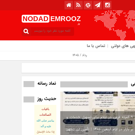
NODAD
EMROOZ
.ir
هی های دولتی
تماس با ما
امروز : سه‌شنبه / ۱۳ مرداد / ۱۴۰۵
نماد رسانه
فی
حدیث روز
باقیات
الصالحات
استقرار ۹ کمیته فرعی در ایلام برای تسهیل خدمات و
پيامبر صلى‏ الله‏
عليه ‏و‏ آله:
نظارت بر بازار در ایام اربعین ۱۴۰۵ | تأمین ارز، تجهیز
إذا ماتَ الإنسانُ