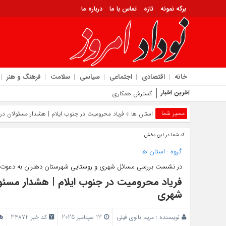
برگه نمونه
تازه
تماس با ما
درباره ما
خانه
اقتصادی
اجتماعی
سیاسی
سلامت
فرهنگ و هنر
آخرین اخبار
گسترش همکاری‌ های آموزش و پرورش و دانشگاه ملی مها
مسیر شما
استان ها
» فریاد محرومیت در جنوب ایلام | هشدار مسئولان د
کد شما در این بخش
گروه :
استان ها
در نشست بررسی مسائل شهری و روستایی شهرستان دهلران به دعوت د
فریاد محرومیت در جنوب ایلام | هشدار مسئو
شهری
نویسنده :
مریم بالوی فیلی
13 سپتامبر 2025
کد خبر 34872