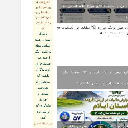
انقَطَعَ عَمَلُهُ إلاّ
انکی و مدیریت دقیق توزیع اقلام اساسی در
مِن ثَلاثٍ: إلاّ مِن
صَدَقَةٍ جاريَةٍ أو
ائران
عِلمٍ يُنتَفَعُ بِهِ أو
وَلَدٍ صالِحٍ يَدعُو
لَهُ؛
با مرگ
انسان، رشته
عملش قطع
مى‌شود، مگر
از سه چيز:
صدقه جارى
(و ماندگار)،
اختصاص بیش از یک هزار و ۴۵۱ میلیارد ریال
دانشى كه
مردم از آن
 به عشایر استان ایلام در سال ۱۴۰۵
بهره‏‌مند
شوند، و
فرزند
نيكوكارى كه
برايش دعا
كند.
ميزان الحكمه، ح
اینفوگرافی توزیع ۱۰۷ میلیارد تومان عوارض مالیات بر