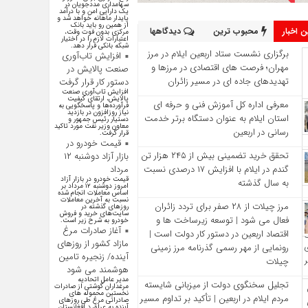
سهامداری مددجویان در
یک دارایی امن و با درآمد
پایدار ماهانه خواهد شد و
از همین رو باید بانک
 اخبار
محبوب ترین
دیدگاهها
مرکزی بدون فوت وقت،
اعتبارات لازم را در اختیار
شبکه بانکی قرار دهد.
برگزاری نشست ستاد اربعین ایلام در مرز
افزایش تاب‌آوری
مهران؛ فرصت‌ های اقتصادی در مرزها و
صنعت پالایش در
تهدیدهای جاده‌ ای در مسیر زائران
دستور کار قرار گرفت
افزایش تاب‌آوری صنعت
پالایش، ارتقای کیفیت
معرفی اداره کل آموزش فنی و حرفه‌ ای
فرآورده‌ها و پاسخگویی به
نیاز روزافزون در بازدید
استان ایلام به‌ عنوان دستگاه برتر خدمت‌
دستیار رئیس جمهور و
معاون وزیر نفت مورد تاکید
رسانی در اربعین
قرار گرفت.
قیمت خودرو در
تحقق خرید تضمینی بیش از ۲۴۵ هزار تن
بازار آزاد دوشنبه ۱۲
گندم در ایلام با افزایش ۱۷ درصدی نسبت
مرداد
قیمت خودرو در بازار آزاد
به سال گذشته
امروز دوشنبه ۱۲ مرداد بر
اساس معاملات انجام شده
نسبت به آخرین معاملات
مرز چیلات از ۲۸ صفر برای تردد زائران
روز‌های گذشته در
سایت‌های خرید و فروش
فعال می‌ شود | توسعه زیرساخت‌ ها و
خودرو به شرح زیر است.
آغاز صادرات مرغ
اقتصاد اربعین در دستور کار دولت است |
مازاد کشور از روزهای
رونمایی از مهر رسمی گذرنامه مرز زمینی
آینده/ زنجیره تامین
چیلات
هوشمند می شود
مدیر عامل اتحادیه
تجلیل سخنگوی دولت از میزبانی شایسته
مرغداران گوشتی از صادرات
نخستین محموله های
مردم ایلام در اربعین | تأکید بر تداوم مسیر
صادراتی مرغ طی روزهای
آینده به عراق د افغانستان