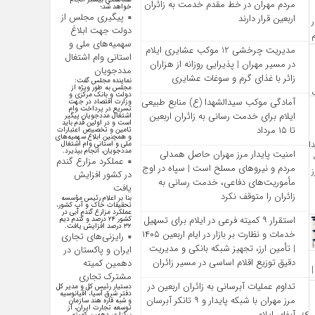
مردم مهران در خط مقدم خدمت به زائران
خواهد شد؛
پیگیری مجلس از
اربعین قرار دارند
دولت جهت ابلاغ
سهمیه‌های ملی و
مدیریت چرخشی 12 موکب‌ عشایری ایلام
استانی وام اشتغال
در مسیر مهران | پذیرایی روزانه از هزاران
مددجویان
زائر با غذای گرم و سوغات عشایری
نماینده مجلس گفت:
مجلس به طور ویژه از
دولت و بانک مرکزی و
آمادگی موکب سیدالشهدا (ع) منابع طبیعی
وزارت اقتصاد در جهت
تسریع در پرداخت وام
ایلام برای خدمت‌ رسانی به زائران اربعین
اشتغال مددجویان پیگیر
است و در اولین قدم باید
تا ۱۵ مرداد
تامین و تخصیص اعتبارات
و همچنین ابلاغ سهمیه‌های
ملی و استانی وام اشتغال
مددجویان، انجام بپذیرد.
امنیت پایدار مرز مهران حاصل همدلی
عملکرد مزارع گندم
مردم و نیروهای مسلح است | سپاه در اوج
در کشور افزایش
مأموریت‌های دفاعی، خدمت‌ رسانی به
یافت
زائران را متوقف نکرد
بنا بر اعلام رئیس مؤسسه
تحقیقات خاک و آب کشور،
عملکرد مزارع گندم آبی در
استقرار ۹ کمیته فرعی در ایلام برای تسهیل
کشور ۲۴ درصد و گندم دیم
۳۲ درصد افزایش یافت.
خدمات و نظارت بر بازار در ایام اربعین ۱۴۰۵
رایزنی‌های تجاری
| تأمین ارز، تجهیز شبکه بانکی و مدیریت
ایران و پاکستان در
دقیق توزیع اقلام اساسی در مسیر زائران
دهمین کمیته
مشترک تجاری
تداوم عملیات آبرسانی به زائران اربعین در
دستیار رئیس کل و مدیر کل
دفتر شرق آسیا، اقیانوسیه
مرز مهران با شبکه پایدار و ۹ تانکر آبرسان
و شبه قاره هند سازمان
توسعه تجارت ایران، از
آبفای ایلام
برگزاری دهمین کمیته