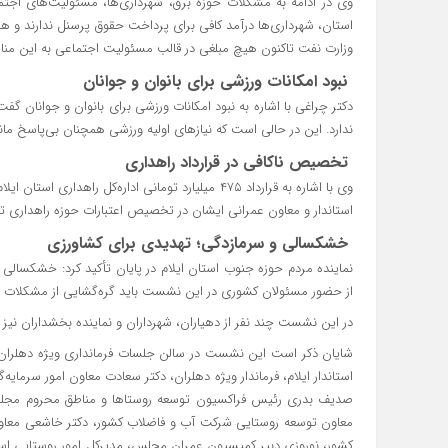
وی در ادامه به مشکلات حوزه برق، شهرداری‌ها، مسئولیت‌های اجتم
استان، شهرداری‌ها درآمد کافی برای پرداخت حقوق پرسنل ندارند و هی
وزارت نفت تاکنون هیچ مبلغی در قالب مسئولیت اجتماعی به این من
نبود امکانات ورزشی برای بانوان و جوانان
دکتر چراغی با اشاره به نبود امکانات ورزشی برای بانوان و جوانان 
ندارد. این در حالی است که نیازهای اولیه ورزشی همچنان بی‌پاسخ مانده
تخصیص ناکافی در قرارداد راهداری
استاندار و معاون عمرانی ایشان در تخصیص اعتبارات حوزه راهداری تو
خشکسالی و سرمازدگی؛ تهدیدی برای کشاورزی
نماینده مردم حوزه جنوب استان ایلام در پایان تأکید کرد: خشکسال
از حضور مسئولان کشوری در این نشست باید گره‌گشایی از مشکلات م
در این نشست چند نفر از دهیاران، شهرداران و نماینده بخشداران نیز 
شایان ذکر است این نشست در سالن جلسات فرمانداری ویژه دهلران 
استاندار ایلام، فرماندار ویژه دهلران، دکتر سعادت معاون امور سرما
صدیف بدری رئیس فراکسیون توسعه روستاها و مناطق محروم مجلس، 
معاون توسعه روستایی شرکت آب و فاضلاب کشور، دکتر خاشعی معاون 
کشور، نوروزی دبیر کمیسیون عمران مجلس، مدیرکل امور روستایی استا