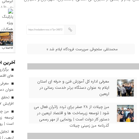
https://nodademrooz.ir/?p=34872
محمدتقی سلجوقی سرپرست فرودگاه ایلام شد »
آخرین اخ
برگزاری
های اقتصا
معرفی اداره کل آموزش فنی و حرفه‌ ای استان
معرفی ا
ایلام به‌ عنوان دستگاه برتر خدمت‌ رسانی در
عنوان دست
اربعین
افزایش ۱۷ درصدی نسبت به سال گذشته
مرز چیلات از ۲۸ صفر برای تردد زائران فعال می‌
شود | توسعه زیرساخت‌ ها و اقتصاد اربعین در
توسعه زی
دستور کار دولت است | رونمایی از مهر رسمی
است | رون
گذرنامه مرز زمینی چیلات
تجلیل 
اربعین | 