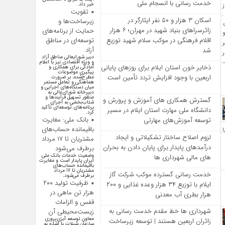
خدمت‌ رسانی با انسجام ملی
خبر داد.
تقویت
اسکان ۳ هزار و ۵۰ نفر ایثارگر در
زیرساخت‌ها و
زائرسراهای بنیاد شهید در مهران؛ ۶ هزار
حمایت از برنامه‌های
اقلام فرهنگی در موکب سلام شهید توزیع
توسعه‌ای در مناطق
آزاد
شد
دبیر شورایعالی مناطق آزاد
و ویژه اقتصادی نیز با اعلام
ذخایر خون استان ایلام برای روزهای پایانی
آمادگی برای همکاری و
پیگیری موضوعات
اربعین با وجود افزایش تردد تأمین است
مطرح‌شده، بر ضرورت
هماهنگی و تعامل مستمر
میان دستگاه‌های اجرایی و
دبیرخانه شورای‌عالی به
منظور تسهیل فرآیند‌ها و
گسترش همکاری‌ های آموزش و پرورش و
شتاب‌بخشی به اجرای
برنامه‌های توسعه‌ای تأکید
دانشگاه ملی مهارت استان ایلام در مسیر
کرد.
بانک ملی: مغایرت
توسعه آموزش‌های مهارتی
باقیمانده حساب‌های
لزوم اصلاح ساختار تشکیلاتی و ایجاد
مشتریان تا ۱۷ مرداد
درآمدهای پایدار برای پایان دادن به بحران‌
برطرف می‌شود
وضعیت خدمات بانک ملی
های مالی شهرداری‌ ها
ایران پایدار است و مغایرت‌
باقیمانده حساب‌های
مشتریان تا 17 مرداد
خدمت رسانی گسترده موکب شرکت گاز
برطرف می‌شود.
ظرفیت تولید ۲۰۰
ایلام با توزیع ۳۴ هزار وعده غذایی و ۲۰۰
هزار تن ماهی در
هزار بطری آب معدنی
قفس و الزامات
شهرداری‌ ها خط مقدم خدمت ‌رسانی به
زیست‌محیطی آن
معاون توسعه آبزی‌پروری
زائران اربعین هستند | توسعه زیرساخت
سازمان شیلات با اشاره به