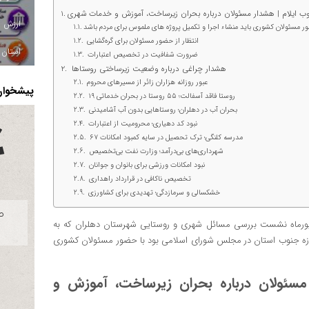
ب ایلام | هشدار مسئولان درباره بحران زیرساخت، آموزش و خدمات شهری
 مسئولان کشوری باید منشاء اجرا و تکمیل پروژه‌ های ملموس برای مردم باشد
انتظار از حضور مسئولان برای گره‌گشایی
استان ا
ضرورت شفافیت در تخصیص اعتبارات
هشدار چراغی درباره وضعیت زیرساختی روستاها
عبور روزانه هزاران زائر از مسیرهای محروم
پیشخوان 
۱۹ روستا فاقد آسفالت؛ ۵۵ روستا در بحران خدماتی
بحران آب در دهلران؛ روستاهایی بدون آب آشامیدنی
نبود کد دهیاری؛ محرومیت از اعتبارات
۶۷ مدرسه کلنگی؛ ترک تحصیل در سایه کمبود امکانات
شهرداری‌های بی‌درآمد؛ وزارت نفت بی‌تخصیص
نبود امکانات ورزشی برای بانوان و جوانان
تخصیص ناکافی در قرارداد راهداری
خشکسالی و سرمازدگی؛ تهدیدی برای کشاورزی
مروز شنبه ۲۲ شهریورماه نشست بررسی مسائل شهری و روستایی شهرستان دهلران که به
حوزه جنوب استان در مجلس شورای اسلامی بود با حضور مسئولان کشوری
مسئولان درباره بحران زیرساخت، آموزش و