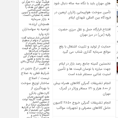
ظرفیت تولید ۲۰۰ هزار تن
‌های مهران باید با نگاه سه‌ ساله دنبال شود
ماهی در قفس در دریای
خزر، تحقق این هدف را
نیازمند آسیب‌شناسی
تأمین سوخت هواپیمایی زائران اربعین در
برنامه‌های گذشته و تدوین
نقشه راه عملیاتی دانست.
فرودگاه بین المللی شهدای ایلام
بازار سرمایه
همچنان ارزنده؛
توصیه به سهامداران
افتتاح قرارگاه حمل‌ و نقل مرزی حضرت
تازه وارد
رقیه (س) در مرز مهران
کارشناس بازار سرمایه گفت:
بسیاری از سهام در سطوح
قیمتی بسیار پایین‌تر از
ارزش ذاتی خود معامله
حمایت از تولید و تثبیت اشتغال با رفع
می‌شوند در حالی که قیمت
محصولات شرکت‌ها
موانع سرمایه‌ گذاری شتاب می‌ گیرد
متناسب با تورم افزایش
یافته، قیمت سهام از این
رشد جا مانده و همین
موضوع بیانگر ارزندگی بالای
نخستین کمیته جامع رصد بازار در ایلام
بازار است.
تغییر نرخ بنزین در
جهت مبارزه با نوسان قیمت‌ ها و تأمین
شرایط فعلی به صلاح
امنیت غذایی مستقر شده است
نیست / اصلاح
ساختار توزیع سوخت
انجام تشریفات گمرکی کالاهای همراه بیش
با بهره‌گیری از
از ۸۰۰ هزار و ۱۲۱ مسافر وزائر در گمرک
کارت‌های بانکی
مهران
عضو کمیسیون عمران
مجلس گفت: اگرچه دولت
انجام تشریفات گمرکی خروج ۲۸۵۰ کامیون
از مجلس اختیار
تصمیم‌گیری دربارهٔ نرخ
حامل کالاهای مصرفی و تجهیزات مواکب
بنزین را دارد، اما در شرایط
فعلی، این تصمیم از نظر
روانی درست نیست و
احتمالاً با تاخیر و
هماهنگی بیشتر انجام