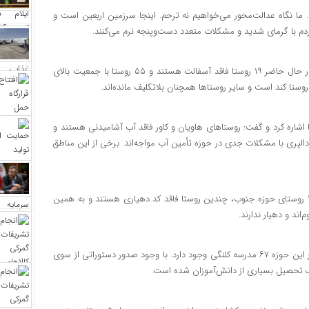
 ما نگاه عدالت‌محور می‌خواهیم نه ترحم. اینجا سرزمین اربعین است و
دکتر چراغی با اشاره به وضعیت زیرساختی شهرستان دهلران افزود: در حال حاضر ۱۹ روستا فاقد آسفالت هستند و ۵۵ روستا با جمعیت بالای
اشاره کرد و گفت: روستاهای هاویان و کاور فاقد آب آشامیدنی هستند و
ار، برم، مملح، فتح، نصر ۱ و ۲، بلتا و سادات دالپری با مشکلات جدی در حوزه تأمین آب مواجه‌اند. برخی از این مناطق
وی با انتقاد از نبود کد دهیاری در برخی روستاها اظهار داشت: در ۲۳۰ روستای حوزه جنوب، چندین روستا فاقد کد دهیاری هستند و به همین
اند و دهیار ندارند.
دکتر چراغی همچنین به وضعیت آموزشی منطقه اشاره کرد و گفت: در این حوزه ۶۷ مدرسه کلنگی وجود دارد. با وجود صدور دستوراتی از سوی
رک تحصیل بسیاری از دانش‌آموزان شده است.