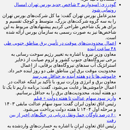
اقتصادی تأکید کرد.
گودرزی: امیدواریم ۳ شاخص جدید بورس تهران امسال
رونمایی شود
مدیرعامل بورس تهران گفت: ما کل شرکت‌های بورس تهران
را به سه گروه شرکت‌های بزرگ، متوسط و کوچک تقسیم و
برای هر یک شاخص طراحی کردیم پیشنهاد‌های مربوط به این
شاخص‌ها نیز به صورت رسمی به سازمان بورس ارائه شده
است.
اعمال محدودیت‌های موقت در تأمین برق مناطق جنوبی طی
۴۸ ساعت آینده
معاون وزیر نیرو با اشاره به تغییر رژیم سوخت رسانی به
برخی نیروگاه‌های جنوب کشور و لزوم صیانت از ذخایر
استراتژیک آب سد‌های نیروگاه‌های برقابی، از اعمال
محدودیت‌ موقت برق این مناطق طی دو روز آینده خبر داد.
خاموشی‌ها تا دو هفته آینده به حداقل می‌رسد
معاون برق و انرژی وزارت نیرو، با تأکید بر اینکه عدالت در
اعمال خاموشی‌ها رعایت می‌شود، گفت: برنامه داریم تا یک تا
دو هفته آینده، محدودیت‌های برق را به حداقل برسانیم.
واریز سود سهام عدالت تا هفته دولت + فیلم
رئیس اتاق تعاون ایران گفت: سود سهام عدالت مابقی ۱۴۰۳
و مرحله اول ۱۴۰۴ تا هفته دولت پرداخت می‌شود.
۶۰ درصد ناوگان حمل‌ونقل دریایی در جنگ‌های اخیر از بین
رفت