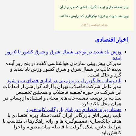
با مرگ انسان، رشته عملش قطع مى‌شود، مگر از سه
چيز: صدقه جارى (و ماندگار)، دانشى كه مردم از آن
بهره‏‌مند شوند، و فرزند نيكوكارى كه برايش دعا كند.
ميزان الحكمه، ح 14287
اخبار اقتصادی
وزش باد شدید در نواحی شمال شرق و شرق کشور تا ۵ روز
آینده
مدیرکل پیش بینی سازمان هواشناسی گفت:در پنج روز آینده
پدیده غالب در شمال‌شرق و شرق کشور وزش باد شدید و
گرد و خاک است.
باید پساب جایگزین آب‌ زیرزمینی در آبیاری فضای سبز شود
مدیرعامل شرکت فاضلاب تهران با ارائه گزارشی از اقدامات
این شرکت در حوزه تصفیه فاضلاب و همچنین تخصیص
پساب، بر توسعه تصفیه‌خانه‌های محلی و استفاده از پساب در
همان محل تأکید کرد.
«ستاد ویژه اقتصادی» در اتاق بازرگانی کلید خورد
نایب رئیس اتاق بازرگانی ایران گفت: ستاد ویژه اقتصادی با
هدف چابک‌سازی تصمیم‌گیری‌ها و ارائه راهکار‌های متناسب با
شرایط خاص، شکل گرفت تا فاصله میان مصوبه و اجرا