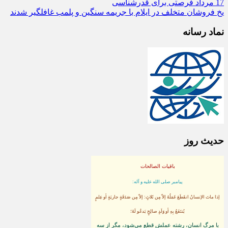
هفته دولت افتتاح می شود
17 مرداد فرصتی برای قدرشناسی
یخ‌ فروشان متخلف در ایلام با جریمه سنگین و پلمب غافلگیر شدند
نماد رسانه
حدیث روز
باقیات الصالحات
پيامبر صلى‏ الله‏ عليه ‏و‏ آله:
إذا ماتَ الإنسانُ انقَطَعَ عَمَلُهُ إلاّ مِن ثَلاثٍ: إلاّ مِن صَدَقَةٍ جاريَةٍ أو عِلمٍ
يُنتَفَعُ بِهِ أو وَلَدٍ صالِحٍ يَدعُو لَهُ؛