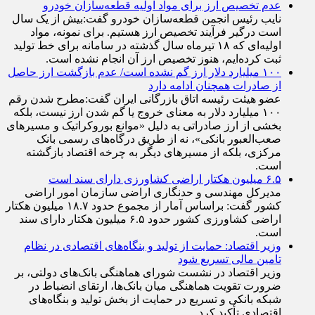
کاهش یابد.
عدم تخصیص ارز برای مواد اولیه قطعه‌سازان خودرو
نایب رئیس انجمن قطعه‌سازان خودرو گفت:بیش از یک سال
است درگیر فرآیند تخصیص ارز هستیم. برای نمونه، مواد
اولیه‌ای که ۱۸ تیرماه سال گذشته در سامانه برای خط تولید
ثبت کرده‌ایم، هنوز تخصیص ارز آن انجام نشده است.
۱۰۰ میلیارد دلار ارز گم نشده است/ عدم بازگشت ارز حاصل
از صادرات همچنان ادامه دارد
عضو هیئت رئیسه اتاق بازرگانی ایران گفت:مطرح شدن رقم
۱۰۰ میلیارد دلار به معنای خروج یا گم شدن ارز نیست، بلکه
بخشی از ارز صادراتی به دلیل «موانع بوروکراتیک و مسیر‌های
صعب‌العبور بانکی»، نه از طریق درگاه‌های رسمی بانک
مرکزی، بلکه از مسیر‌های دیگر به چرخه اقتصاد بازگشته
است.
۶.۵ میلیون هکتار اراضی کشاورزی دارای سند است
مدیرکل مهندسی و حدنگاری اراضی سازمان امور اراضی
کشور گفت: براساس آمار از مجموع حدود ۱۸.۷ میلیون هکتار
اراضی کشاورزی کشور حدود ۶.۵ میلیون هکتار دارای سند
است.
وزیر اقتصاد: حمایت از تولید و بنگاه‌های اقتصادی در نظام
تامین مالی تسریع شود
وزیر اقتصاد در نشست شورای هماهنگی بانک‌های دولتی، بر
ضرورت تقویت هماهنگی میان بانک‌ها، ارتقای انضباط در
شبکه بانکی و تسریع در حمایت از بخش تولید و بنگاه‌های