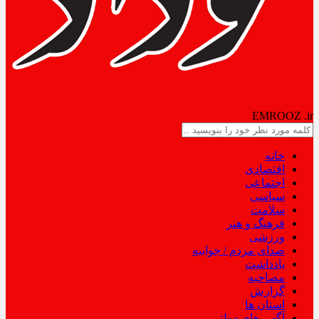
NODAD
EMROOZ
.ir
خانه
اقتصادی
اجتماعی
سیاسی
سلامت
فرهنگ و هنر
ورزشی
صدای مردم / جوابیه
یادداشت
مصاحبه
گزارش
استان ها
آگهی های دولتی