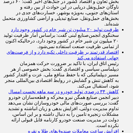
رئیس اتاق تعاون ایران با اشاره به خسارت‌های واردشده به
بخش تعاون و اقتصاد کشور در جنگ‌های اخیر گفت: ۶۰ درصد
ناوگان حمل‌ونقل دریایی در این حوادث از بین رفته و
استان‌های جنوبی، به‌ویژه بوشهر، خسارت‌های جدی در
بخش‌های حمل‌ونقل، صنایع تبدیلی و اراضی کشاورزی متحمل
شده‌اند.
ظرفیت تولید ۲۰ میلیون تن شیر خام در کشور وجود دارد
سخنگوی انجمن‌صنایع لبنی گفت: براساس آمار ظرفیت تولید
۲۰ میلیون تن شیر خام در کشور وجود دارد، درحالیکه اکنون
از تمامی ظرفیت صنعت استفاده نمی‌شود.
اقتصاد قدرتمند بر ظرفیت داخلی تکیه دارد و از فرصت‌های
جهانی استفاده می‌کند
رئیس اتاق ایران، با تاکید بر ضرورت حرکت همزمان
دیپلماسی سیاسی و اقتصادی گفت: بخش خصوصی از هر
مسیر دیپلماتیکی که با حفظ منافع ملی، عزت و اقتدار کشور
به کاهش تنش و گشایش در روابط اقتصادی بین‌المللی منجر
شود، استقبال می‌کند.
کاهش ۳۴ درصدی تولید خودرو در سه ماهه نخست امسال
دبیر انجمن صنایع همگن نیرو محرکه و قطعه‌سازان خودرو
گفت: بررسی صورت‌های مالی خودروسازان نشان می‌دهد
تداوم مدیریت دولتی، افزایش بدهی و زیان انباشته و تشدید
مشکلات زنجیره تامین را به دنبال داشته و بر این اساس،
دولت در مدیریت صنعت خودرو کارنامه قابل قبولی ارائه
نکرده است.