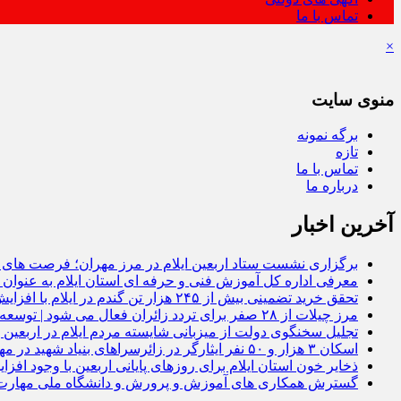
تماس با ما
×
منوی سایت
برگه نمونه
تازه
تماس با ما
درباره ما
آخرین اخبار
برگزاری نشست ستاد اربعین ایلام در مرز مهران؛ فرصت‌ های اق
معرفی اداره کل آموزش فنی و حرفه‌ ای استان ایلام به‌ عنوان 
تحقق خرید تضمینی بیش از ۲۴۵ هزار تن گندم در ایلام با افزایش ۱۷ درصدی نسبت به سال گذشته
مرز چیلات از ۲۸ صفر برای تردد زائران فعال می‌ شود | توسعه زیرساخت‌ ها و اقتصاد اربعین در دستور کار دولت است | رونمایی از مهر رسمی گذرنامه مرز زمینی چیلات
تجلیل سخنگوی دولت از میزبانی شایسته مردم ایلام در اربعین |
اسکان ۳ هزار و ۵۰ نفر ایثارگر در زائرسراهای بنیاد شهید در مهران؛ ۶ هزار اقلام فرهنگی در موکب سلام شهید توزیع شد
ذخایر خون استان ایلام برای روزهای پایانی اربعین با وجود افز
گسترش همکاری‌ های آموزش و پرورش و دانشگاه ملی مهارت ا