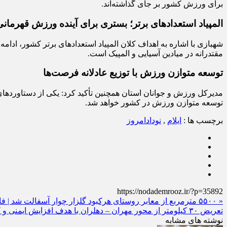
برای ورزش کشور بر جای گذاشته‌اند.
المپیاد استعدادهای برتر؛ بستری برای آینده ورزش قهرمانی
شهبازی با اشاره به اهداف کلان المپیاد استعدادهای برتر کشور، ادام
مقتدرانه در میادین آسیایی و المپیک است.
توسعه متوازن ورزش با توزیع عادلانه فرصت‌ها
مدیرکل ورزش و جوانان استان همچنین تأکید کرد: یکی از دستاوردهای
توسعه متوازن ورزش در کشور خواهد شد.
برچسب ها :
ایلام
,
نودادامروز
https://nodademrooz.ir/?p=35892
« ۵۵۰۰ مترمربع از معابر روستای هرکبود گلزار چوار آسفالت شد | فاز نخست با اعتبار ۳۲ میلیارد ریالی به پایان رسید
تعریض ۳۰ کیلومتر از محور مهران – دهلران با هدف افزایش ایمنی و کاهش تصادفات آغاز شد »
نوشته های مشابه