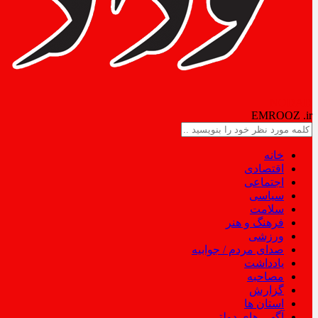
NODAD
EMROOZ
.ir
خانه
اقتصادی
اجتماعی
سیاسی
سلامت
فرهنگ و هنر
ورزشی
صدای مردم / جوابیه
یادداشت
مصاحبه
گزارش
استان ها
آگهی های دولتی