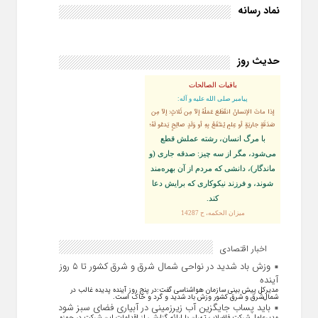
نماد رسانه
حدیث روز
باقیات الصالحات
پيامبر صلى‏ الله‏ عليه ‏و‏ آله:
إذا ماتَ الإنسانُ انقَطَعَ عَمَلُهُ إلاّ مِن ثَلاثٍ: إلاّ مِن
صَدَقَةٍ جاريَةٍ أو عِلمٍ يُنتَفَعُ بِهِ أو وَلَدٍ صالِحٍ يَدعُو لَهُ؛
با مرگ انسان، رشته عملش قطع
مى‌شود، مگر از سه چيز: صدقه جارى (و
ماندگار)، دانشى كه مردم از آن بهره‏‌مند
شوند، و فرزند نيكوكارى كه برايش دعا
كند.
ميزان الحكمه، ح 14287
اخبار اقتصادی
وزش باد شدید در نواحی شمال شرق و شرق کشور تا ۵ روز
آینده
مدیرکل پیش بینی سازمان هواشناسی گفت:در پنج روز آینده پدیده غالب در
شمال‌شرق و شرق کشور وزش باد شدید و گرد و خاک است.
باید پساب جایگزین آب‌ زیرزمینی در آبیاری فضای سبز شود
مدیرعامل شرکت فاضلاب تهران با ارائه گزارشی از اقدامات این شرکت در حوزه