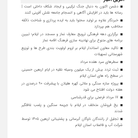
دشمن اکنون به دنبال جنگ ترکیبی و ایجاد شکاف داخلی است |
رسانه‌ ها باید در افزایش آگاهی و انسجام جامعه نقش‌ آفرینی کنند
خبرنگار علاوه بر تولید محتوا باید به ایده‌ پردازی و شناخت ذائقه
مخاطب هم بپردازد
برگزاری دهه فرهنگی ترویج معارف نماز و مسجد در ایلام؛ تبیین
برنامه‌ های متنوع برای نهادینه‌ سازی فرهنگ اقامه نماز
تاکید معاون استاندار ایلام بر لزوم اولویت‌ بندی طرح‌ ها و توزیع
شهرستانی تسهیلات
سطرهای سرد هفده مرداد
ثبت تردد بیش از یک میلیون وسیله نقلیه در ایام اربعین حسینی
در سطح راه‌ های استان ایلام
پروژه سازه سنگی و ملاتی کهره هلیلان با پیشرفت ۹۰ درصدی در
هفته دولت افتتاح می شود
17 مرداد فرصتی برای قدرشناسی
یخ‌ فروشان متخلف در ایلام با جریمه سنگین و پلمب غافلگیر
شدند
تجلیل از رانندگان ناوگان آبرسانی و پشتیبانی اربعین ۱۴۰۵ توسط
شرکت آب و فاضلاب استان ایلام