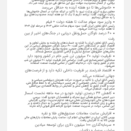
جنوب کشور و لزوم صیانت از ذخایر استراتژیک آب سد‌های نیروگاه‌های
برقابی، از اعمال محدودیت‌ موقت برق این مناطق طی دو روز آینده خبر داد.
خاموشی‌ها تا دو هفته آینده به حداقل می‌رسد
معاون برق و انرژی وزارت نیرو، با تأکید بر اینکه عدالت در اعمال خاموشی‌ها
رعایت می‌شود، گفت: برنامه داریم تا یک تا دو هفته آینده، محدودیت‌های برق
را به حداقل برسانیم.
واریز سود سهام عدالت تا هفته دولت + فیلم
رئیس اتاق تعاون ایران گفت: سود سهام عدالت مابقی ۱۴۰۳ و مرحله اول ۱۴۰۴
تا هفته دولت پرداخت می‌شود.
۶۰ درصد ناوگان حمل‌ونقل دریایی در جنگ‌های اخیر از بین
رفت
رئیس اتاق تعاون ایران با اشاره به خسارت‌های واردشده به بخش تعاون و
اقتصاد کشور در جنگ‌های اخیر گفت: ۶۰ درصد ناوگان حمل‌ونقل دریایی در این
حوادث از بین رفته و استان‌های جنوبی، به‌ویژه بوشهر، خسارت‌های جدی در
بخش‌های حمل‌ونقل، صنایع تبدیلی و اراضی کشاورزی متحمل شده‌اند.
ظرفیت تولید ۲۰ میلیون تن شیر خام در کشور وجود دارد
سخنگوی انجمن‌صنایع لبنی گفت: براساس آمار ظرفیت تولید ۲۰ میلیون تن شیر
خام در کشور وجود دارد، درحالیکه اکنون از تمامی ظرفیت صنعت استفاده
نمی‌شود.
اقتصاد قدرتمند بر ظرفیت داخلی تکیه دارد و از فرصت‌های
جهانی استفاده می‌کند
رئیس اتاق ایران، با تاکید بر ضرورت حرکت همزمان دیپلماسی سیاسی و
اقتصادی گفت: بخش خصوصی از هر مسیر دیپلماتیکی که با حفظ منافع ملی،
عزت و اقتدار کشور به کاهش تنش و گشایش در روابط اقتصادی بین‌المللی
منجر شود، استقبال می‌کند.
کاهش ۳۴ درصدی تولید خودرو در سه ماهه نخست امسال
دبیر انجمن صنایع همگن نیرو محرکه و قطعه‌سازان خودرو گفت: بررسی
صورت‌های مالی خودروسازان نشان می‌دهد تداوم مدیریت دولتی، افزایش
بدهی و زیان انباشته و تشدید مشکلات زنجیره تامین را به دنبال داشته و بر
این اساس، دولت در مدیریت صنعت خودرو کارنامه قابل قبولی ارائه نکرده
است.
افزایش ساعت معاملات صندوق‌های طلا و نقره
بورس کالای ایران در اطلاعیه‌ای اعلام کرد: ساعت پایان معاملات بازار‌های مالی
بورس کالا به ۱۸ افزایش یافت.
سرمایه‌گذاری ۱۰۰ میلیون دلاری برای توسعه میادین
سامان، سومار و دلاوران