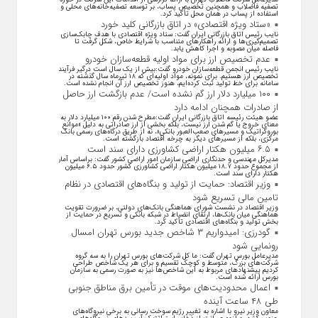
تصفیه فاضلاب و همچنین تخصیص پساب، بر توسعه تصفیه‌خانه‌های محلی و
استفاده از پساب در همان محل تأکید کرد.
«ستاد ویژه اقتصادی» در اتاق بازرگانی کلید خورد
نایب رئیس اتاق بازرگانی ایران گفت: ستاد ویژه اقتصادی با هدف چابک‌سازی
تصمیم‌گیری‌ها و ارائه راهکار‌های متناسب با شرایط خاص، شکل گرفت تا
فاصله میان مصوبه و اجرا کاهش یابد.
عدم تخصیص ارز برای مواد اولیه قطعه‌سازان خودرو
نایب رئیس انجمن قطعه‌سازان خودرو گفت:بیش از یک سال است درگیر فرآیند
تخصیص ارز هستیم. برای نمونه، مواد اولیه‌ای که ۱۸ تیرماه سال گذشته در
سامانه برای خط تولید ثبت کرده‌ایم، هنوز تخصیص ارز آن انجام نشده است.
۱۰۰ میلیارد دلار ارز گم نشده است/ عدم بازگشت ارز حاصل
از صادرات همچنان ادامه دارد
عضو هیئت رئیسه اتاق بازرگانی ایران گفت:مطرح شدن رقم ۱۰۰ میلیارد دلار به
معنای خروج یا گم شدن ارز نیست، بلکه بخشی از ارز صادراتی به دلیل «موانع
بوروکراتیک و مسیر‌های صعب‌العبور بانکی»، نه از طریق درگاه‌های رسمی بانک
مرکزی، بلکه از مسیر‌های دیگر به چرخه اقتصاد بازگشته است.
۶.۵ میلیون هکتار اراضی کشاورزی دارای سند است
مدیرکل مهندسی و حدنگاری اراضی سازمان امور اراضی کشور گفت: براساس آمار
از مجموع حدود ۱۸.۷ میلیون هکتار اراضی کشاورزی کشور حدود ۶.۵ میلیون
هکتار دارای سند است.
وزیر اقتصاد: حمایت از تولید و بنگاه‌های اقتصادی در نظام
تامین مالی تسریع شود
وزیر اقتصاد در نشست شورای هماهنگی بانک‌های دولتی، بر ضرورت تقویت
هماهنگی میان بانک‌ها، ارتقای انضباط در شبکه بانکی و تسریع در حمایت از
بخش تولید و بنگاه‌های اقتصادی تأکید کرد.
گودرزی: امیدواریم ۳ شاخص جدید بورس تهران امسال
رونمایی شود
مدیرعامل بورس تهران گفت: ما کل شرکت‌های بورس تهران را به سه گروه
شرکت‌های بزرگ، متوسط و کوچک تقسیم و برای هر یک شاخص طراحی
کردیم پیشنهاد‌های مربوط به این شاخص‌ها نیز به صورت رسمی به سازمان
بورس ارائه شده است.
اعمال محدودیت‌های موقت در تأمین برق مناطق جنوبی
طی ۴۸ ساعت آینده
معاون وزیر نیرو با اشاره به تغییر رژیم سوخت رسانی به برخی نیروگاه‌های