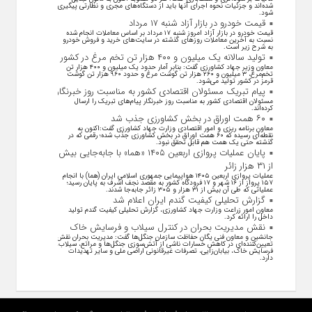
شده‌اند و جزئیات نحوه اجرای آنها باید از دستگاه‌های مجری و نظارتی پیگیری
شود.
قیمت خودرو در بازار آزاد شنبه ۱۷ مرداد
قیمت خودرو در بازار آزاد امروز شنبه ۱۷ مرداد بر اساس معاملات انجام شده
نسبت به آخرین معاملات روز‌های گذشته در سایت‌های خرید و فروش خودرو
به شرح زیر است.
تولید سالانه یک میلیون و ۴۰۰ هزار تن تخم مرغ در کشور
معاون وزیر جهاد کشاورزی گفت: بنابر آمار حدود یک میلیون و ۴۰۰ هزار تن
تخم‌مرغ، ۳ میلیون و ۲۶۰ هزار تن گوشت مرغ و حدود ۹۶۰ هزار تن گوشت
قرمز در کشور تولید می‌شود.
پیام تبریک مسئولان اقتصادی کشور به مناسبت روز خبرنگار
مسئولان اقتصادی کشور به مناسبت روز خبرنگار پیام‌های تبریک را ارسال
کرده‌اند.
۶۰ همت اوراق در بخش کشاورزی جذب شد
معاون برنامه ریزی و امور اقتصادی وزارت جهاد کشاورزی گفت:اکنون به
نقطه‌ای رسیده که ۶۰ همت اوراق در بخش کشاورزی جذب شده؛ رقمی که در
گذشته حتی یک همت هم قابل تحقق نبود.
پایان عملیات پروازی اربعین ۱۴۰۵ «هما» با جابه‌جایی بیش
از ۳۱ هزار زائر
عملیات پروازی اربعین ۱۴۰۵ هواپیمایی جمهوری اسلامی ایران (هما) با انجام
۱۵۷ پرواز از ۱۶ شهر و ۱۷ فرودگاه کشور به مقصد نجف اشرف به پایان رسید؛
عملیاتی که طی آن بیش از ۳۱ هزار و ۳۰۵ زائر جابه‌جا شدند.
گزارش تحلیلی کیفیت گندم ایران اعلام شد
معاون امور زراعت وزارت جهاد کشاورزی، گزارش تحلیلی کیفیت گندم تولید
داخل را ارائه کرد.
نقش مدیریت بحران در کنترل سیلاب و فرسایش خاک
جانشین و معاون فنی یگان حفاظت سازمان جنگل‌ها گفت: مدیریت بحران نقش
تعیین‌کننده‌ای در کاهش خسارات ناشی از آتش‌سوزی جنگل‌ها و مراتع، سیلاب،
فرسایش خاک، بیابان‌زایی، تصرفات غیرقانونی اراضی ملی و سایر تهدیدات
دارد.