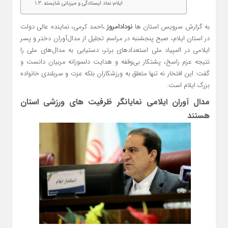
ایلام؛ نماد ایستادگی و میزبانی شایسته
به گزارش سرویس استان ها
نودادامروز
،احمد کرمی، نماینده عالی دولت
در استان ایلام، صبح پنجشنبه در مراسم تجلیل از مدال‌آوران دختر و پسر
ایلامی در المپیاد ملی استعدادهای برتر، دستیابی به مدال‌های ملی را
نتیجه عزم راسخ، پشتکار بی‌وقفه و هدایت دلسوزانه مربیان دانست و
گفت: این افتخار نه تنها متعلق به ورزشکاران بلکه عزت و سربلندی خانواده
بزرگ ایلام است.
مدال‌ آوران ایلامی نمایانگر ظرفیت‌ های ورزشی استان
هستند