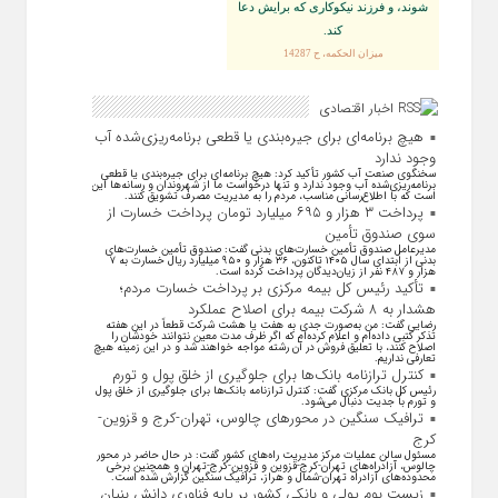
شوند، و فرزند نيكوكارى كه برايش دعا
كند.
ميزان الحكمه، ح 14287
اخبار اقتصادی
هیچ برنامه‌ای برای جیره‌بندی یا قطعی برنامه‌ریزی‌شده آب
وجود ندارد
سخنگوی صنعت آب کشور تأکید کرد: هیچ برنامه‌ای برای جیره‌بندی یا قطعی
برنامه‌ریزی‌شده آب وجود ندارد و تنها درخواست ما از شهروندان و رسانه‌ها این
است که با اطلاع‌رسانی مناسب، مردم را به مدیریت مصرف تشویق کنند.
پرداخت ۳ هزار و ۶۹۵ میلیارد تومان پرداخت خسارت از
سوی صندوق تأمین
مدیرعامل صندوق تأمین خسارت‌های بدنی گفت: صندوق تأمین خسارت‌های
بدنی از ابتدای سال ۱۴۰۵ تاکنون، ۳۶ هزار و ۹۵۰ میلیارد ریال خسارت به ۷
هزار و ۴۸۷ نفر از زیان‌دیدگان پرداخت کرده است.
تأکید رئیس کل بیمه مرکزی بر پرداخت خسارت مردم؛
هشدار به ۸ شرکت‌ بیمه برای اصلاح عملکرد
رضایی گفت: من به‌صورت جدی به هفت یا هشت شرکت قطعاً در این هفته
تذکر کتبی داده‌ام و اعلام کرده‌ام که اگر ظرف مدت معین نتوانند خودشان را
اصلاح کنند، با تعلیق فروش در آن رشته مواجه خواهند شد و در این زمینه هیچ
تعارفی نداریم.
کنترل ترازنامه بانک‌ها برای جلوگیری از خلق پول و تورم
رئیس کل بانک مرکزی گفت: کنترل ترازنامه بانک‌ها برای جلوگیری از خلق پول
و تورم با جدیت دنبال می‌شود.
ترافیک سنگین در محورهای چالوس، تهران-کرج و قزوین-
کرج
مسئول سالن عملیات مرکز مدیریت راه‌های کشور گفت: در حال حاضر در محور
چالوس، آزادراه‌های تهران-کرج-قزوین و قزوین-کرج-تهران و همچنین برخی
محدوده‌های آزادراه تهران-شمال و هراز، ترافیک سنگین گزارش شده است.
زیست بوم پولی و بانکی کشور بر پایه فناوری دانش بنیان