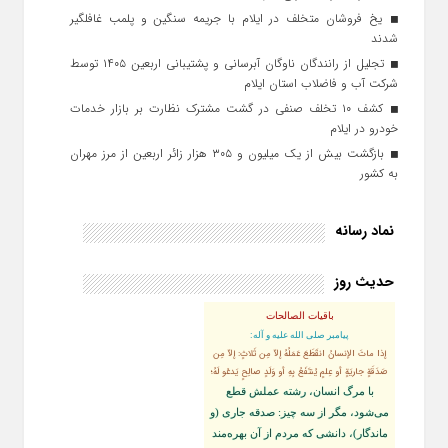
یخ‌ فروشان متخلف در ایلام با جریمه سنگین و پلمب غافلگیر
شدند
تجلیل از رانندگان ناوگان آبرسانی و پشتیبانی اربعین ۱۴۰۵ توسط
شرکت آب و فاضلاب استان ایلام
کشف ۱۰ تخلف صنفی در گشت مشترک نظارت بر بازار خدمات
خودرو در ایلام
بازگشت بیش از یک میلیون و ۳۰۵ هزار زائر اربعین از مرز مهران
به کشور
نماد رسانه
حدیث روز
باقیات الصالحات
پيامبر صلى‏ الله‏ عليه ‏و‏ آله:
إذا ماتَ الإنسانُ انقَطَعَ عَمَلُهُ إلاّ مِن ثَلاثٍ: إلاّ مِن
صَدَقَةٍ جاريَةٍ أو عِلمٍ يُنتَفَعُ بِهِ أو وَلَدٍ صالِحٍ يَدعُو لَهُ؛
با مرگ انسان، رشته عملش قطع
مى‌شود، مگر از سه چيز: صدقه جارى (و
ماندگار)، دانشى كه مردم از آن بهره‏‌مند