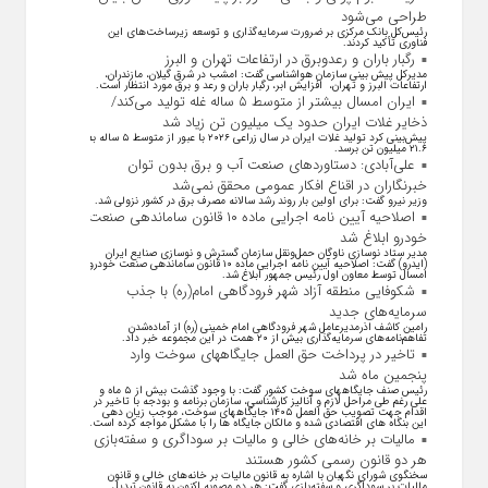
طراحی می‌شود
رئیس‌کل بانک مرکزی بر ضرورت سرمایه‌گذاری و توسعه زیرساخت‌های این
فناوری تأکید کردند.
رگبار باران و رعدوبرق در ارتفاعات تهران و البرز
مدیرکل پیش بینی سازمان هواشناسی گفت: امشب در شرق گیلان، مازندران،
ارتفاعات البرز و تهران، افزایش ابر، رگبار باران و رعد و برق مورد انتظار است.
ایران امسال بیشتر از متوسط ۵ ساله غله تولید می‌کند/
ذخایر غلات ایران حدود یک میلیون تن زیاد شد
پیش‌بینی کرد تولید غلات ایران در سال زراعی ۲۰۲۶ با عبور از متوسط ۵ ساله به
۲۱.۶ میلیون تن برسد.
علی‌آبادی: دستاورد‌های صنعت آب و برق بدون توان
خبرنگاران در اقناع افکار عمومی محقق نمی‌شد
وزیر نیرو گفت: برای اولین بار روند رشد سالانه مصرف برق در کشور نزولی شد.
اصلاحیه آیین نامه اجرایی ماده ۱۰ قانون ساماندهی صنعت
خودرو ابلاغ شد
مدیر ستاد نوسازی ناوگان حمل‌ونقل سازمان گسترش و نوسازی صنایع ایران
(ایدرو) گفت: اصلاحیه آیین نامه اجرایی ماده ۱۰ قانون ساماندهی صنعت خودرو
امسال توسط معاون اول رئیس جمهور ابلاغ شد.
شکوفایی منطقه آزاد شهر فرودگاهی امام(ره) با جذب
سرمایه‌های جدید
رامین کاشف اذرمدیرعامل شهر فرودگاهی امام خمینی (ره) از آماده‌شدن
تفاهم‌نامه‌های سرمایه‌گذاری بیش از ۲۰ همت در این مجموعه خبر داد.
تاخیر در پرداخت حق العمل جایگاههای سوخت وارد
پنجمین ماه شد
رئیس صنف جایگاههای سوخت کشور گفت: با وجود گذشت بیش از ۵ ماه و
علی رغم طی مراحل لازم و آنالیز کارشناسی، سازمان برنامه و بودجه با تاخیر در
اقدام جهت تصویب حق العمل ۱۴۰۵ جایگاههای سوخت، موجب زیان دهی
این بنگاه های اقتصادی شده و مالکان جایگاه ها را با مشکل مواجه کرده است.
مالیات بر خانه‌های خالی و مالیات بر سوداگری و سفته‌بازی
هر دو قانون رسمی کشور هستند
سخنگوی شورای نگهبان با اشاره به قانون مالیات بر خانه‌های خالی و قانون
مالیات بر سوداگری و سفته‌بازی گفت: هر دو مصوبه اکنون به قانون تبدیل