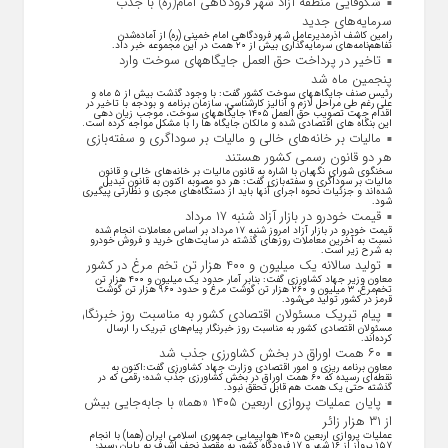
شکوفایی منطقه آزاد شهر فرودگاهی امام(ره) با جذب
سرمایه‌های جدید
رامین کاشف اذرمدیرعامل شهر فرودگاهی امام خمینی (ره) از آماده‌شدن
تفاهم‌نامه‌های سرمایه‌گذاری بیش از ۲۰ همت در این مجموعه خبر داد.
تاخیر در پرداخت حق العمل جایگاههای سوخت وارد
پنجمین ماه شد
رئیس صنف جایگاههای سوخت کشور گفت: با وجود گذشت بیش از ۵ ماه و
علی رغم طی مراحل لازم و آنالیز کارشناسی، سازمان برنامه و بودجه با تاخیر در
اقدام جهت تصویب حق العمل ۱۴۰۵ جایگاههای سوخت، موجب زیان دهی
این بنگاه های اقتصادی شده و مالکان جایگاه ها را با مشکل مواجه کرده است.
مالیات بر خانه‌های خالی و مالیات بر سوداگری و سفته‌بازی
هر دو قانون رسمی کشور هستند
سخنگوی شورای نگهبان با اشاره به قانون مالیات بر خانه‌های خالی و قانون
مالیات بر سوداگری و سفته‌بازی گفت: هر دو مصوبه اکنون به قانون تبدیل
شده‌اند و جزئیات نحوه اجرای آنها باید از دستگاه‌های مجری و نظارتی پیگیری
شود.
قیمت خودرو در بازار آزاد شنبه ۱۷ مرداد
قیمت خودرو در بازار آزاد امروز شنبه ۱۷ مرداد بر اساس معاملات انجام شده
نسبت به آخرین معاملات روز‌های گذشته در سایت‌های خرید و فروش خودرو
به شرح زیر است.
تولید سالانه یک میلیون و ۴۰۰ هزار تن تخم مرغ در کشور
معاون وزیر جهاد کشاورزی گفت: بنابر آمار حدود یک میلیون و ۴۰۰ هزار تن
تخم‌مرغ، ۳ میلیون و ۲۶۰ هزار تن گوشت مرغ و حدود ۹۶۰ هزار تن گوشت
قرمز در کشور تولید می‌شود.
پیام تبریک مسئولان اقتصادی کشور به مناسبت روز خبرنگار
مسئولان اقتصادی کشور به مناسبت روز خبرنگار پیام‌های تبریک را ارسال
کرده‌اند.
۶۰ همت اوراق در بخش کشاورزی جذب شد
معاون برنامه ریزی و امور اقتصادی وزارت جهاد کشاورزی گفت:اکنون به
نقطه‌ای رسیده که ۶۰ همت اوراق در بخش کشاورزی جذب شده؛ رقمی که در
گذشته حتی یک همت هم قابل تحقق نبود.
پایان عملیات پروازی اربعین ۱۴۰۵ «هما» با جابه‌جایی بیش
از ۳۱ هزار زائر
عملیات پروازی اربعین ۱۴۰۵ هواپیمایی جمهوری اسلامی ایران (هما) با انجام
۱۵۷ پرواز از ۱۶ شهر و ۱۷ فرودگاه کشور به مقصد نجف اشرف به پایان رسید؛