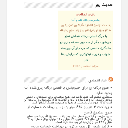
حدیث روز
باقیات الصالحات
پيامبر صلى‏ الله‏ عليه ‏و‏ آله:
إذا ماتَ الإنسانُ انقَطَعَ عَمَلُهُ إلاّ مِن ثَلاثٍ: إلاّ مِن
صَدَقَةٍ جاريَةٍ أو عِلمٍ يُنتَفَعُ بِهِ أو وَلَدٍ صالِحٍ يَدعُو لَهُ؛
با مرگ انسان، رشته عملش قطع
مى‌شود، مگر از سه چيز: صدقه جارى (و
ماندگار)، دانشى كه مردم از آن بهره‏‌مند
شوند، و فرزند نيكوكارى كه برايش دعا
كند.
ميزان الحكمه، ح 14287
اخبار اقتصادی
هیچ برنامه‌ای برای جیره‌بندی یا قطعی برنامه‌ریزی‌شده آب
وجود ندارد
سخنگوی صنعت آب کشور تأکید کرد: هیچ برنامه‌ای برای جیره‌بندی یا قطعی
برنامه‌ریزی‌شده آب وجود ندارد و تنها درخواست ما از شهروندان و رسانه‌ها این
است که با اطلاع‌رسانی مناسب، مردم را به مدیریت مصرف تشویق کنند.
پرداخت ۳ هزار و ۶۹۵ میلیارد تومان پرداخت خسارت از
سوی صندوق تأمین
مدیرعامل صندوق تأمین خسارت‌های بدنی گفت: صندوق تأمین خسارت‌های
بدنی از ابتدای سال ۱۴۰۵ تاکنون، ۳۶ هزار و ۹۵۰ میلیارد ریال خسارت به ۷
هزار و ۴۸۷ نفر از زیان‌دیدگان پرداخت کرده است.
تأکید رئیس کل بیمه مرکزی بر پرداخت خسارت مردم؛