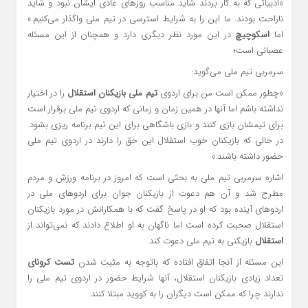
«ادبیاتی که به کار بردند شاید مناسب روزهای عادی ایشان نبود و شاید
ناراحت بودند. ما این را به شرایط استرسی در تیم ملی واگذار می‌کنیم.»
اما
اسکوچیچ
در این مورد نظر دیگری دارد و همچنان از این مسئله
عصبانی است؛
سرمربی تیم ملی می‌گوید:
«چطور ممکن است من برای اردوی
تیم ملی بازیکنان استقلال
را در اختیار
نداشته باشم اما آنها در همین زمان و زمانی که اردوی تیم ملی برقرار است
برای تیمشان بازی کنند و بازی باشگاهی برای این تیم برنامه ریزی بشود.
در حالی که بازیکنان خوب استقلال این حق را دارند در اردوی تیم ملی
حضور داشته باشند.»
اشاره سرمربی تیم ملی به بحثی است که امروز در برنامه ورزش و مردم
مطرح شد و آن هم دعوت از بازیکنان جوان برای اردوهای ملی در
اردوهای آینده بود که او در پاسخ گفت که با همکارانش در مورد بازیکنان
استقلال صحبت کرده است اما ناگهان به او اطلاع دادند که نمی‌تواند از
استقلال
بازیکنی به تیم ملی دعوت کند.
این مسئله از آنجا اتفاق افتاده که باتوجه به مثبت شدن
تست کرونای
تعداد زیادی بازیکنان استقلال، آنها شرایط حضور در اردوی تیم ملی را
ندارند چرا که ممکن است دیگران را به کووید مبتلا کنند.