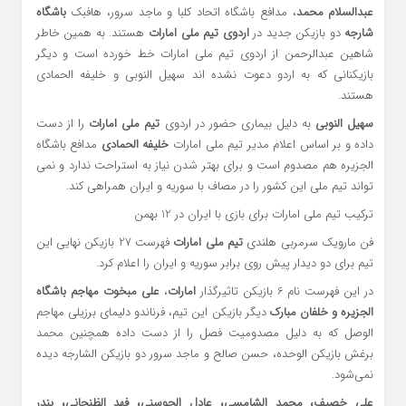
عبدالسلام محمد
، مدافع باشگاه اتحاد کلبا و ماجد سرور، هافبک
باشگاه
شارجه
دو بازیکن جدید در
اردوی تیم ملی امارات
هستند. به همین خاطر
شاهین عبدالرحمن از اردوی تیم ملی امارات خط خورده است و دیگر
بازیکنانی که به اردو دعوت نشده اند سهیل النوبی و خلیفه الحمادی
هستند.
سهیل النوبی
به دلیل بیماری حضور در اردوی
تیم ملی امارات
را از دست
داده و بر اساس اعلام مدیر تیم ملی امارات
خلیفه الحمادی
مدافع باشگاه
الجزیره هم مصدوم است و برای بهتر شدن نیاز به استراحت ندارد و نمی
تواند تیم ملی این کشور را در مصاف با سوریه و ایران همراهی کند.
ترکیب تیم ملی امارات برای بازی با ایران در 12 بهمن
فن مارویک سرمربی هلندی
تیم ملی امارات
فهرست 27 بازیکن نهایی این
تیم برای دو دیدار پیش روی برابر سوریه و ایران را اعلام کرد.
در این فهرست نام 6 بازیکن تاثیرگذار
امارات
،
علی مبخوت مهاجم باشگاه
الجزیره و خلفان مبارک
دیگر بازیکن این تیم، فرناندو دلیمای برزیلی مهاجم
الوصل که به دلیل مصدومیت فصل را از دست داده همچنین محمد
برغش بازیکن الوحده، حسن صالح و ماجد سرور دو بازیکن الشارجه دیده
نمی‌شود.
علی خصیف، محمد الشامسی، عادل الحوسنی، فهد الظنحانی، بندر