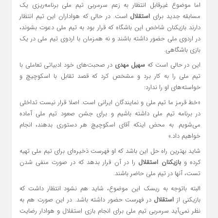
اما موضوع غیرقابل انتظار به زعم سرمربی تیم ملی برنامه‌ریزی یک
مسابقه جدید برای
استقلال
است. در حالی که هواداران این تیم انتظار
دارند بازیکنان شاخص این باشگاه که قرار بود به تیم ملی دعوت بشوند،
در اردوی ملی حضور داشته باشند و نه همزمان با اردوی تیم ملی در یک
بازی باشگاهی.
این در حالی است که
سهیل مهدی
در صحبت‌های خود ادبیاتی تعاملی با
تیم ملی را به کار برد و مشخص کرد که قصد تقابل با اسکوچیچ و
خواسته‌های او را ندارد:
«خط قرمز ما تیم ملی و نمایندگان ایرانی است. اصلا قرار نیست تداخلی
در برنامه تیم ملی داشته باشیم و برای جشن صعود تیم ملی آماده
می‌شویم. به محض اینکه آقای اسکوچیچ هر دستوری بدهند، انجام
خواهیم داد.»
شاید بهترین راه حل این باشد که او فهرست ذخیره‌ای برای تیم ملی تهیه
کرده و
بازیکنان استقلال
را در آن قرار بدهد که در صورت منفی شدن
تست، آنها در تیم ملی حاضر باشند.
البته باتوجه به ریسک این موضوع، شاید هم نشود انتظار داشت که
بازیکنی از
استقلال
در فهرست حضور داشته باشد. در این صورت هم به
نظر نمی‌آید سرمربی تیم ملی برای انجام بازی استقلال و هوادار رضایت