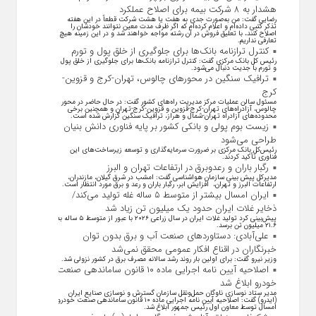
هشدار به ۸ شرکت‌ بیمه برای اصلاح عملکرد
رضایی گفت: من به‌صورت جدی به هفت یا هشت شرکت قطعاً در این هفته
تذکر کتبی داده‌ام و اعلام کرده‌ام که اگر ظرف مدت معین نتوانند خودشان را
اصلاح کنند، با تعلیق فروش در آن رشته مواجه خواهند شد و در این زمینه هیچ
تعارفی نداریم.
کنترل ترازنامه بانک‌ها برای جلوگیری از خلق پول و تورم
رئیس کل بانک مرکزی گفت: کنترل ترازنامه بانک‌ها برای جلوگیری از خلق پول
و تورم با جدیت دنبال می‌شود.
ترافیک سنگین در محورهای چالوس، تهران-کرج و قزوین-
کرج
مسئول سالن عملیات مرکز مدیریت راه‌های کشور گفت: در حال حاضر در محور
چالوس، آزادراه‌های تهران-کرج-قزوین و قزوین-کرج-تهران و همچنین برخی
محدوده‌های آزادراه تهران-شمال و هراز، ترافیک سنگین گزارش شده است.
زیست بوم پولی و بانکی کشور بر پایه فناوری دانش بنیان
طراحی می‌شود
رئیس‌کل بانک مرکزی بر ضرورت سرمایه‌گذاری و توسعه زیرساخت‌های این
فناوری تأکید کردند.
رگبار باران و رعدوبرق در ارتفاعات تهران و البرز
مدیرکل پیش بینی سازمان هواشناسی گفت: امشب در شرق گیلان، مازندران،
ارتفاعات البرز و تهران، افزایش ابر، رگبار باران و رعد و برق مورد انتظار است.
ایران امسال بیشتر از متوسط ۵ ساله غله تولید می‌کند/
ذخایر غلات ایران حدود یک میلیون تن زیاد شد
پیش‌بینی کرد تولید غلات ایران در سال زراعی ۲۰۲۶ با عبور از متوسط ۵ ساله به
۲۱.۶ میلیون تن برسد.
علی‌آبادی: دستاورد‌های صنعت آب و برق بدون توان
خبرنگاران در اقناع افکار عمومی محقق نمی‌شد
وزیر نیرو گفت: برای اولین بار روند رشد سالانه مصرف برق در کشور نزولی شد.
اصلاحیه آیین نامه اجرایی ماده ۱۰ قانون ساماندهی صنعت
خودرو ابلاغ شد
مدیر ستاد نوسازی ناوگان حمل‌ونقل سازمان گسترش و نوسازی صنایع ایران
(ایدرو) گفت: اصلاحیه آیین نامه اجرایی ماده ۱۰ قانون ساماندهی صنعت خودرو
امسال توسط معاون اول رئیس جمهور ابلاغ شد.