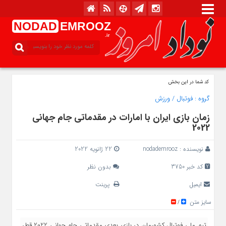
NODAD
EMROOZ
.ir
کد شما در این بخش
گروه :
فوتبال
/
ورزش
زمان بازی ایران با امارات در مقدماتی جام جهانی
2022
نویسنده :
nodademrooz
22 ژانویه 2022
کد خبر 3750
بدون نظر
ایمیل
پرینت
سایز متن
/
تیم ملی فوتبال کشورمان در بازی بعدی مقدماتی جام جهانی 2022 قطر