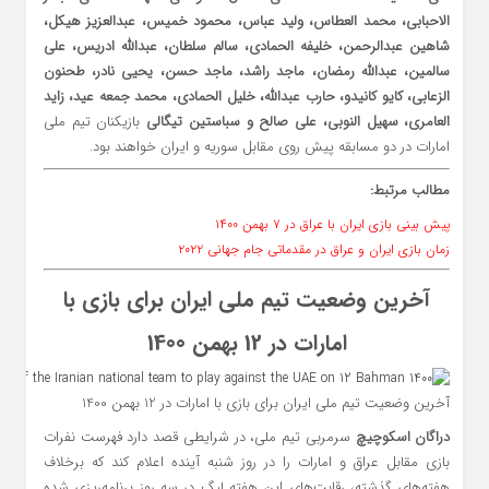
الاحبابی، محمد العطاس، ولید عباس، محمود خمیس، عبدالعزیز هیکل،
شاهین عبدالرحمن، خلیفه الحمادی، سالم سلطان، عبدالله ادریس، علی
سالمین، عبدالله رمضان، ماجد راشد، ماجد حسن، یحیى نادر، طحنون
الزعابی، کایو کانیدو، حارب عبدالله، خلیل الحمادی، محمد جمعه عید، زاید
العامری، سهیل النوبی، علی صالح و سباستین تیگالی
بازیکنان تیم ملی
امارات در دو مسابقه پیش روی مقابل سوریه و ایران خواهند بود.
مطالب مرتبط:
پیش بینی بازی ایران با عراق در ۷ بهمن ۱۴۰۰
زمان بازی ایران و عراق در مقدماتی جام جهانی ۲۰۲۲
آخرین وضعیت تیم ملی ایران برای بازی با
امارات در 12 بهمن 1400
آخرین وضعیت تیم ملی ایران برای بازی با امارات در 12 بهمن 1400
دراگان اسکوچیچ
سرمربی تیم ملی، در شرایطی قصد دارد فهرست نفرات
بازی مقابل عراق و امارات را در روز شنبه آینده اعلام کند که برخلاف
هفته‌های گذشته، رقابت‌های این هفته لیگ در سه روز برنامه‌ریزی شده