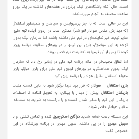
است. حال آنکه باشگاه‌های لیگ برتری در هفته‌های گذشته در یک روز و
ساعات مختلف به انجام می‌رساندند.
این در حالی است که به جز پرسپولیس و سپاهان و همینطور
استقلال
(که دیدارش مقابل هوادار لغو شد) ممکن است در اردوی آینده
تیم ملی
،
سایر تیم‌ها نیز نماینده‌ای در تیم ملی داشته باشند اما سازمان لیگ بدون
توجه به این موضوع، بازی این تیمها را در روزهای متفاوت برنامه ریزی
کرده تا پس از آن تیمها به تعطیلات نیم فصل بروند.
اما اتفاق عجیب‌تر در اعلام برنامه تیم ملی در زمانی رخ داد که سازمان
لیگ بدون هماهنگی، در روزهای اردوی تیم ملی برای بازی عراق، بازی
معوقه استقلال مقابل هوادار را برنامه ریزی کرد.
بازی استقلال – هوادار
که قرار بود فردا برگزار شود به دلیل تست مثبت
بازیکنان استقلال
پیش از دیدار با پیکان، به تعویق افتاده تا اصطلاحا
بازیکنان این تیم با منفی شدن تست و با بازگشت به شرایط به مسابقه،
مقابل هوادار حاضر شوند.
این مسئله باعث خشم شدید
دراگان اسکوچیچ
شده و تماس تلفنی او با
سهیل مهدی
را در پی داشته. سهیل مهدی در برنامه ورزشگاه در این
خصوص گفت: