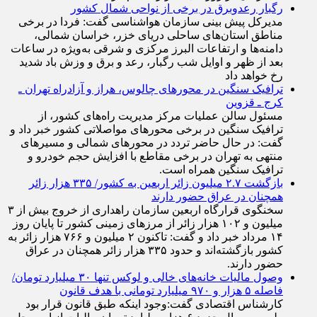
مشترکان در روزهای اخیر را اعلام کرد.
رگبار رعدوبرق در برخی از نواحی شمال کشور
مدیرکل پیش بینی سازمان هواشناسی گفت: فردا در برخی
مناطق استان‌های ساحلی دریای خزر، خراسان شمالی،
دامنه‌ها و ارتفاعات البرز مرکزی و شرقی به‌ویژه در ساعات
بعد از ظهر و اوایل شب رگبار، رعد و برق و وزش باد شدید
رخ خواهد داد
ترافیک سنگین در محورهای چالوس، هراز و آزادراه تهران ـ
کرج ـ قزوین
مسئول سالن عملیات مرکز مدیریت راه‌های کشور، از
ترافیک سنگین در برخی محورهای مواصلاتی کشور خبر داد و
گفت: در حال حاضر تردد در محورهای شمالی و مسیرهای
منتهی به تهران در برخی مقاطع با افزایش حجم خودرو و
ترافیک سنگین همراه است.
بازگشت ۲.۷ میلیون زائر اربعین به کشور/ ۳۳۵ هزار زائر
همچنان در عراق حضور دارند
سخنگوی قرارگاه اربعین سازمان راهداری از خروج بیش از ۳
میلیون و ۱۰۲ هزار زائر از مرز‌های زمینی کشور تا پایان روز
۱۴ مرداد خبر داد و گفت: تاکنون ۲ میلیون و ۷۶۶ هزار زائر به
کشور بازگشته‌اند و حدود ۳۳۵ هزار زائر همچنان در عراق
حضور دارند.
وصول مالیات خانه‌های خالی و لوکس تنها ۳۰ میلیارد تومان/
فاصله ۵ هزار و ۹۷۰ میلیارد تومانی با هدف قانون