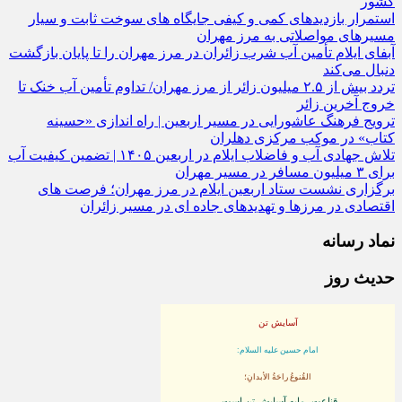
بازگشت بیش از یک میلیون و ۳۰۵ هزار زائر اربعین از مرز مهران به
کشور
استمرار بازدیدهای کمی و کیفی جایگاه‌ های سوخت ثابت و سیار
مسیرهای مواصلاتی به مرز مهران
آبفای ایلام تأمین آب شرب زائران در مرز مهران را تا پایان بازگشت
دنبال می‌کند
تردد بیش از ۲.۵ میلیون زائر از مرز مهران/ تداوم تأمین آب خنک تا
خروج آخرین زائر
ترویج فرهنگ عاشورایی در مسیر اربعین | راه‌ اندازی «حسینه
کتاب» در موکب مرکزی دهلران
تلاش جهادی آب و فاضلاب ایلام در اربعین ۱۴۰۵ | تضمین کیفیت آب
برای ۳ میلیون مسافر در مسیر مهران
برگزاری نشست ستاد اربعین ایلام در مرز مهران؛ فرصت‌ های
اقتصادی در مرزها و تهدیدهای جاده‌ ای در مسیر زائران
نماد رسانه
حدیث روز
آسایش تن
امام حسین علیه السلام:
القُنوعُ راحَةُ الأبدانِ؛