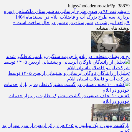
https://nodademrooz.ir/?p=38879
« پیشرفت ۹۴ درصدی طرح آبرسانی به شهرستان ملکشاهی | بهره‌
برداری سه طرح بزرگ آب و فاضلاب ایلام در اسفندماه 1404
۹ واحد آموزشی در شهرستان دره‌ شهر در حال ساخت است »
نوشته های مشابه
یخ‌ فروشان متخلف در ایلام با جریمه سنگین و پلمب غافلگیر شدند
تجلیل از رانندگان ناوگان آبرسانی و پشتیبانی اربعین ۱۴۰۵ توسط
شرکت آب و فاضلاب استان ایلام
کشف ۱۰ تخلف صنفی در گشت مشترک نظارت بر بازار خدمات
خودرو در ایلام
بازگشت بیش از یک میلیون و ۳۰۵ هزار زائر اربعین از مرز مهران به