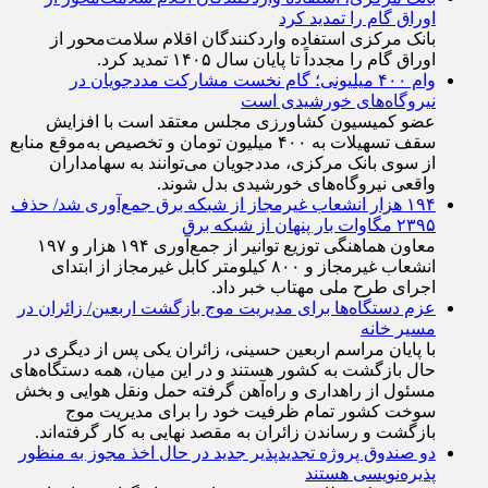
بانک مرکزی، استفاده واردکنندگان اقلام سلامت‌محور از
اوراق گام را تمدید کرد
بانک مرکزی استفاده واردکنندگان اقلام سلامت‌محور از
اوراق گام را مجدداً تا پایان سال ۱۴۰۵ تمدید کرد.
وام ۴۰۰ میلیونی؛ گام نخست مشارکت مددجویان در
نیروگاه‌های خورشیدی است
عضو کمیسیون کشاورزی مجلس معتقد است با افزایش
سقف تسهیلات به ۴۰۰ میلیون تومان و تخصیص به‌موقع منابع
از سوی بانک مرکزی، مددجویان می‌توانند به سهامداران
واقعی نیروگاه‌های خورشیدی بدل شوند.
۱۹۴ هزار انشعاب غیرمجاز از شبکه برق جمع‌آوری شد/ حذف
۲۳۹۵ مگاوات بار پنهان از شبکه برق
معاون هماهنگی توزیع توانیر از جمع‌آوری ۱۹۴ هزار و ۱۹۷
انشعاب غیرمجاز و ۸۰۰ کیلومتر کابل غیرمجاز از ابتدای
اجرای طرح ملی مهتاب خبر داد.
عزم دستگاه‌ها برای مدیریت موج بازگشت اربعین/ زائران در
مسیر خانه
با پایان مراسم اربعین حسینی، زائران یکی پس از دیگری در
حال بازگشت به کشور هستند و در این میان، همه دستگاه‌های
مسئول از راهداری و راه‌آهن گرفته حمل ونقل هوایی و بخش
سوخت کشور تمام ظرفیت خود را برای مدیریت موج
بازگشت و رساندن زائران به مقصد نهایی به کار گرفته‌اند.
دو صندوق پروژه تجدیدپذیر جدید در حال اخذ مجوز به منظور