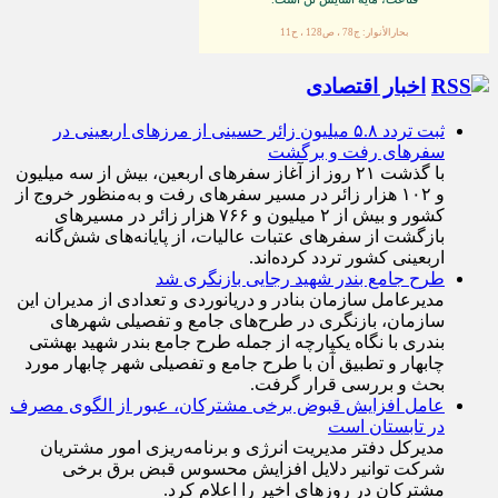
قناعت، مايه آسايش تن است.
بحارالأنوار: ج78 ، ص128 ، ح11
اخبار اقتصادی
ثبت تردد ۵.۸ میلیون زائر حسینی از مرزهای اربعینی در
سفرهای رفت و برگشت
با گذشت ۲۱ روز از آغاز سفرهای اربعین، بیش از سه میلیون
و ۱۰۲ هزار زائر در مسیر سفرهای رفت و به‌منظور خروج از
کشور و بیش از ۲ میلیون و ۷۶۶ هزار زائر در مسیرهای
بازگشت از سفرهای عتبات عالیات، از پایانه‌های شش‌گانه
اربعینی کشور تردد کرده‌اند.
طرح جامع بندر شهید رجایی بازنگری شد
مدیرعامل سازمان بنادر و دریانوردی و تعدادی از مدیران این
سازمان، بازنگری در طرح‌های جامع و تفصیلی شهر‌های
بندری با نگاه یکپارچه از جمله طرح جامع بندر شهید بهشتی
چابهار و تطبیق آن با طرح جامع و تفصیلی شهر چابهار مورد
بحث و بررسی قرار گرفت.
عامل افزایش قبوض برخی مشترکان، عبور از الگوی مصرف
در تابستان است
مدیرکل دفتر مدیریت انرژی و برنامه‌ریزی امور مشتریان
شرکت توانیر دلایل افزایش محسوس قبض برق برخی