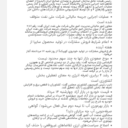
رئیس هیئت عامل سازمان گسترش و نوسازی صنایع ایران (ایدرو) از امضای
تفاهم نامه اجرایی بازسازی پالایشگاه آسیب دیده پارس جنوبی و آغاز رسمی
عملیات اجرایی و تجهیز کارگاه پروژه توسعه و اورهال پالایشگاه سوم پارس
جنوبی (فاز‌های ۴ و ۵) توسط کنسرسیومی متشکل از شرکت‌های داخلی خبر
داد.
عملیات اجرایی جریمه مالیاتی شرکت ملی نفت متوقف
شده است
معاون امور مالیاتی مدیریت امور مالی شرکت ملی نفت ایران گفت: رقم ۲۸۷
همتی که از سوی سازمان امور مالیاتی به‌عنوان جریمه شرکت ملی نفت ایران
مطرح شده، ناشی از اختلاف برداشت از قانون پایانه‌های فروشگاهی و سامانه
مؤدیان است و با توجه به توقف عملیات اجرایی، نگرانی بابت مسدودشدن
مجدد حساب‌های شرکت ملی نفت […]
اعلام شرایط فروش مشارکت در تولید محصول سایپا از
هفته آینده
طرح فروش مشارکت در تولید خودروی کوییکS از روز شنبه ۱۷ مردادماه آغاز
می‌شود.
موج صعودی بازار تنها به چند سهم محدود نیست
کارشناس بازار سرمایه گفت: رشد بیش از دو درصدی شاخص کل و هم‌وزن،
سبزپوشی گسترده صنایع و اثرگذاری مثبت اغلب نماد‌های شاخص‌ساز، بیانگر
آن است که موج صعودی بازار تنها به چند سهم محدود نیست و بخش وسیعی
از بازار را در بر گرفته است.
رشد ۴ برابری تعرفه انرژی به معنای تعطیلی بخش
کشاورزی است
نایب رئیس کمیسیون کشاورزی مجلس گفت: کشاورزان با قطعی برق و افزایش
تعرفه ها، بخش کشاورزی را باید تعطیل کنند.
قیمت خودرو در بازار آزاد چهارشنبه ۱۴ مرداد
قیمت خودرو در بازار آزاد امروز چهارشنبه ۱۴ مرداد بر اساس معاملات انجام
شده نسبت به آخرین معاملات روز‌های گذشته در سایت‌های خرید و فروش
خودرو به شرح زیر است.
بازار بهره‌وری آب تا نیمه دوم سال فعال می‌شود/ گواهی
صرفه‌جویی آب چه مزایای دارد؟
سخنگوی صنعت آب کشور گفت: گواهی صرفه‌جویی آب در ادامه برنامه‌های
وزارت نیرو در دوره جدید برای ساماندهی فضای کسب‌وکار آب و ارتقای
بهره‌وری آب دنبال می‌شود.
اصلاح سیاست‌های ارزی تقاضاهای غیرواقعی را حذف کرد