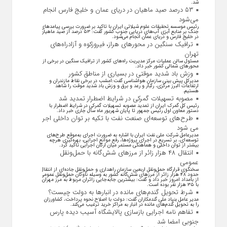
شد.
۵۳ درصد صید ماهیان در دریای عمان و خلیج فارس انجام
می‌شود
رئیس موسسه تحقیقات علوم شیلاتی ایران با تاکید بر ضرورت بررسی پیامد‌های
جنگ بر منابع آبزی آب‌های دریایی جنوب کشور گفت: ۵۳ درصد از صید ماهیان
در خلیج فارس و دریای عمان انجام می‌شود.
ترافیک سنگین در محورهای هراز، فیروزکوه و آزادراه‌های
تهران
مسئول سالن عملیات مرکز مدیریت راه‌های کشور از ترافیک سنگین در برخی از
محور‌های شمالی کشور خبر داد.
وزش باد شدید موقتی در بسیاری از مناطق کشور
مدیرکل پیش بینی سازمان هواشناسی گفت:امشب در برخی نقاط مازندران و
ارتفاعات البرز مرکزی، رگبار و رعد و برق و وزش باد شدید موقت را شاهد
هستیم.
مصوبه تسهیلات گمرکی در شرایط اضطرار تمدید شد
رئیس کل گمرک ایران از تمدید مصوبه تسهیلات گمرکی در شرایط اضطرار با
دستور معاون اول رئیس جمهور تا پایان شهریور ماه سال جاری خبر داد.
طرح‌های توسعه‌ای صنعت نفت با تکیه بر توان داخلی اجرا
می شود
مدیرعامل شرکت ملی نفت ایران با اشاره به ضرورت اجرای به‌موقع طرح‌های
توسعه‌ای، بر تسریع در اجرای پروژه‌ها، رفع موانع اجرایی، بهره‌گیری هرچه
بیشتر از توان داخلی و هماهنگی مستمر میان ارکان اجرایی تاکید کرد.
انتقال ۴۸ هزار زائر از مرزهای شش‌گانه با حمل‌ونقل
عمومی
سخنگوی قرارگاه حمل‌ونقل اربعین سازمان راهداری و حمل‌ونقل جاده‌ای از انتقال
حدود ۴۸ هزار زائر از مرز‌های شش‌گانه کشور به وسیله ناوگان حمل‌ونقل عمومی
از بامداد امروز خبر داد و گفت: بیشترین جابه‌جایی زائران مربوط به مرز مهران
با ۳۵ هزار نفر بوده است.
شرط تحویل گندم‌های مانده در انبار‌ها به دولت چیست؟
مدیر عامل بنیاد ملی گندمکاران گفت: دولت با اصلاح نحوه پرداخت، کشاورزان
را به تحویل گندم‌های مانده در انبار به مراکز خرید ترغیب می‌کند.
تفاهم نامه اجرایی بازسازی پالایشگاه آسیب دیده پارس
جنوبی امضا شد