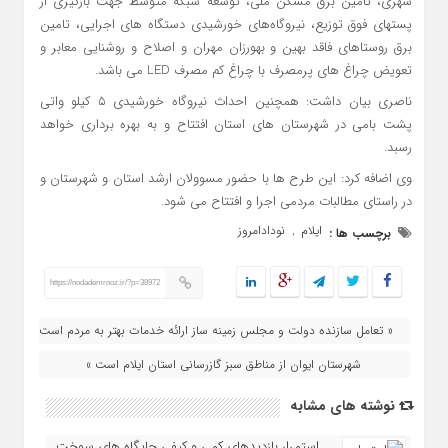
شهری، تامین برق مسکن ملی، توسعه شبکه متوسط جهت بارگیری از
پستهای فوق توزیع، نیروگاه‌های خورشیدی دستگاه های اجرایی، تامین
برق روستاهای فاقد بهین و بهورزان مهران و اصلاح و روشنایی معابر و
تعویض چراغ های پرمصرف با چراغ کم مصرف LED می باشد.
ناصری بیان داشت: همچنین احداث نیروگاه خورشیدی ۵ کیلو واتی
پشت بامی در شهرستان های استان افتتاح و به بهره برداری خواهد
رسبد.
وی اضافه کرد: این طرح ها با حضور مسوولان ارشد استان و شهرستان و
در راستای مطالبات مردمی اجرا و افتتاح می شود.
ایلام
نودادامروز
برچسب ها :
,
https://nodademrooz.ir/?p=38972
« تعامل سازنده دولت و مجلس زمینه ساز ارائه خدمات‌ بهتر به مردم است
شهرستان ایوان از مناطق سبز گازرسانی استان ایلام است »
نوشته های مشابه
استمرار بازدیدهای کمی و کیفی جایگاه‌ های سوخت