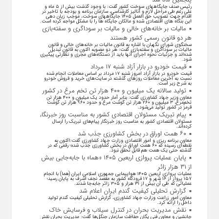
رئیس صنف جایگاههای سوخت کشور گفت: با وجود گذشت بیش از ۵ ماه و
علی رغم طی مراحل لازم و آنالیز کارشناسی، سازمان برنامه و بودجه با تاخیر در
اقدام جهت تصویب حق العمل ۱۴۰۵ جایگاههای سوخت، موجب زیان دهی
این بنگاه های اقتصادی شده و مالکان جایگاه ها را با مشکل مواجه کرده است.
مالیات بر خانه‌های خالی و مالیات بر سوداگری و سفته‌بازی
هر دو قانون رسمی کشور هستند
سخنگوی شورای نگهبان با اشاره به قانون مالیات بر خانه‌های خالی و قانون
مالیات بر سوداگری و سفته‌بازی گفت: هر دو مصوبه اکنون به قانون تبدیل
شده‌اند و جزئیات نحوه اجرای آنها باید از دستگاه‌های مجری و نظارتی پیگیری
شود.
قیمت خودرو در بازار آزاد شنبه ۱۷ مرداد
قیمت خودرو در بازار آزاد امروز شنبه ۱۷ مرداد بر اساس معاملات انجام شده
نسبت به آخرین معاملات روز‌های گذشته در سایت‌های خرید و فروش خودرو
به شرح زیر است.
تولید سالانه یک میلیون و ۴۰۰ هزار تن تخم مرغ در کشور
معاون وزیر جهاد کشاورزی گفت: بنابر آمار حدود یک میلیون و ۴۰۰ هزار تن
تخم‌مرغ، ۳ میلیون و ۲۶۰ هزار تن گوشت مرغ و حدود ۹۶۰ هزار تن گوشت
قرمز در کشور تولید می‌شود.
پیام تبریک مسئولان اقتصادی کشور به مناسبت روز خبرنگار
مسئولان اقتصادی کشور به مناسبت روز خبرنگار پیام‌های تبریک را ارسال
کرده‌اند.
۶۰ همت اوراق در بخش کشاورزی جذب شد
معاون برنامه ریزی و امور اقتصادی وزارت جهاد کشاورزی گفت:اکنون به
نقطه‌ای رسیده که ۶۰ همت اوراق در بخش کشاورزی جذب شده؛ رقمی که در
گذشته حتی یک همت هم قابل تحقق نبود.
پایان عملیات پروازی اربعین ۱۴۰۵ «هما» با جابه‌جایی بیش
از ۳۱ هزار زائر
عملیات پروازی اربعین ۱۴۰۵ هواپیمایی جمهوری اسلامی ایران (هما) با انجام
۱۵۷ پرواز از ۱۶ شهر و ۱۷ فرودگاه کشور به مقصد نجف اشرف به پایان رسید؛
عملیاتی که طی آن بیش از ۳۱ هزار و ۳۰۵ زائر جابه‌جا شدند.
گزارش تحلیلی کیفیت گندم ایران اعلام شد
معاون امور زراعت وزارت جهاد کشاورزی، گزارش تحلیلی کیفیت گندم تولید
داخل را ارائه کرد.
نقش مدیریت بحران در کنترل سیلاب و فرسایش خاک
جانشین و معاون فنی یگان حفاظت سازمان جنگل‌ها گفت: مدیریت بحران نقش