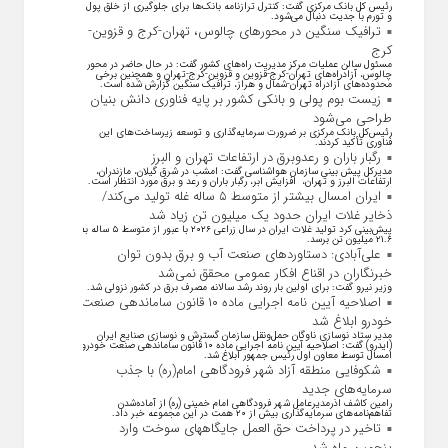
رئیس کل بانک مرکزی گفت: کنترل ترازنامه بانک‌ها برای جلوگیری از خلق پول
و تورم با جدیت دنبال می‌شود.
ترافیک سنگین در محورهای چالوس، تهران-کرج و قزوین-
کرج
مسئول سالن عملیات مرکز مدیریت راه‌های کشور گفت: در حال حاضر در محور
چالوس، آزادراه‌های تهران-کرج-قزوین و قزوین-کرج-تهران و همچنین برخی
محدوده‌های آزادراه تهران-شمال و هراز، ترافیک سنگین گزارش شده است.
زیست بوم پولی و بانکی کشور بر پایه فناوری دانش بنیان
طراحی می‌شود
رئیس‌کل بانک مرکزی بر ضرورت سرمایه‌گذاری و توسعه زیرساخت‌های این
فناوری تأکید کردند.
رگبار باران و رعدوبرق در ارتفاعات تهران و البرز
مدیرکل پیش بینی سازمان هواشناسی گفت: امشب در شرق گیلان، مازندران،
ارتفاعات البرز و تهران، افزایش ابر، رگبار باران و رعد و برق مورد انتظار است.
ایران امسال بیشتر از متوسط ۵ ساله غله تولید می‌کند/
ذخایر غلات ایران حدود یک میلیون تن زیاد شد
پیش‌بینی کرد تولید غلات ایران در سال زراعی ۲۰۲۶ با عبور از متوسط ۵ ساله به
۲۱.۶ میلیون تن برسد.
علی‌آبادی: دستاورد‌های صنعت آب و برق بدون توان
خبرنگاران در اقناع افکار عمومی محقق نمی‌شد
وزیر نیرو گفت: برای اولین بار روند رشد سالانه مصرف برق در کشور نزولی شد.
اصلاحیه آیین نامه اجرایی ماده ۱۰ قانون ساماندهی صنعت
خودرو ابلاغ شد
مدیر ستاد نوسازی ناوگان حمل‌ونقل سازمان گسترش و نوسازی صنایع ایران
(ایدرو) گفت: اصلاحیه آیین نامه اجرایی ماده ۱۰ قانون ساماندهی صنعت خودرو
امسال توسط معاون اول رئیس جمهور ابلاغ شد.
شکوفایی منطقه آزاد شهر فرودگاهی امام(ره) با جذب
سرمایه‌های جدید
رامین کاشف اذرمدیرعامل شهر فرودگاهی امام خمینی (ره) از آماده‌شدن
تفاهم‌نامه‌های سرمایه‌گذاری بیش از ۲۰ همت در این مجموعه خبر داد.
تاخیر در پرداخت حق العمل جایگاههای سوخت وارد
پنجمین ماه شد