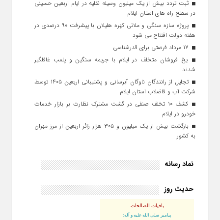
ثبت تردد بیش از یک میلیون وسیله نقلیه در ایام اربعین حسینی
در سطح راه‌ های استان ایلام
پروژه سازه سنگی و ملاتی کهره هلیلان با پیشرفت ۹۰ درصدی در
هفته دولت افتتاح می شود
17 مرداد فرصتی برای قدرشناسی
یخ‌ فروشان متخلف در ایلام با جریمه سنگین و پلمب غافلگیر
شدند
تجلیل از رانندگان ناوگان آبرسانی و پشتیبانی اربعین ۱۴۰۵ توسط
شرکت آب و فاضلاب استان ایلام
کشف ۱۰ تخلف صنفی در گشت مشترک نظارت بر بازار خدمات
خودرو در ایلام
بازگشت بیش از یک میلیون و ۳۰۵ هزار زائر اربعین از مرز مهران
به کشور
نماد رسانه
حدیث روز
باقیات الصالحات
پيامبر صلى‏ الله‏ عليه ‏و‏ آله: