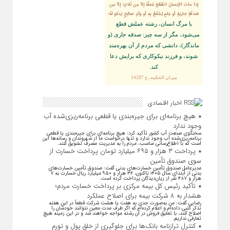
إذا ماتَ الإنسانُ انقَطَعَ عَمَلُهُ إلاّ مِن ثَلاثٍ: إلاّ مِن
صَدَقَةٍ جاريَةٍ أو عِلمٍ يُنتَفَعُ بِهِ أو وَلَدٍ صالِحٍ يَدعُو لَهُ؛
با مرگ انسان، رشته عملش قطع
مى‌شود، مگر از سه چيز: صدقه جارى (و
ماندگار)، دانشى كه مردم از آن بهره‏‌مند
شوند، و فرزند نيكوكارى كه برايش دعا
كند.
ميزان الحكمه، ح 14287
اخبار اقتصادی
هیچ برنامه‌ای برای جیره‌بندی یا قطعی برنامه‌ریزی‌شده آب
وجود ندارد
سخنگوی صنعت آب کشور تأکید کرد: هیچ برنامه‌ای برای جیره‌بندی یا قطعی
برنامه‌ریزی‌شده آب وجود ندارد و تنها درخواست ما از شهروندان و رسانه‌ها این
است که با اطلاع‌رسانی مناسب، مردم را به مدیریت مصرف تشویق کنند.
پرداخت ۳ هزار و ۶۹۵ میلیارد تومان پرداخت خسارت از
سوی صندوق تأمین
مدیرعامل صندوق تأمین خسارت‌های بدنی گفت: صندوق تأمین خسارت‌های
بدنی از ابتدای سال ۱۴۰۵ تاکنون، ۳۶ هزار و ۹۵۰ میلیارد ریال خسارت به ۷
هزار و ۴۸۷ نفر از زیان‌دیدگان پرداخت کرده است.
تأکید رئیس کل بیمه مرکزی بر پرداخت خسارت مردم؛
هشدار به ۸ شرکت‌ بیمه برای اصلاح عملکرد
رضایی گفت: من به‌صورت جدی به هفت یا هشت شرکت قطعاً در این هفته
تذکر کتبی داده‌ام و اعلام کرده‌ام که اگر ظرف مدت معین نتوانند خودشان را
اصلاح کنند، با تعلیق فروش در آن رشته مواجه خواهند شد و در این زمینه هیچ
تعارفی نداریم.
کنترل ترازنامه بانک‌ها برای جلوگیری از خلق پول و تورم