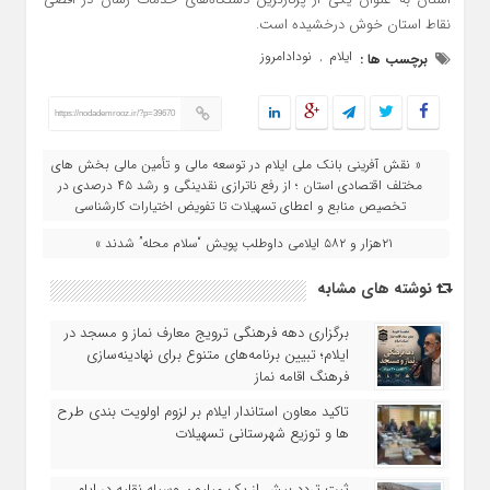
نقاط استان خوش درخشیده است.
ایلام
نودادامروز
برچسب ها :
,
https://nodademrooz.ir/?p=39670
« نقش‌ آفرینی بانک ملی ایلام در توسعه مالی و تأمین مالی بخش‌ های
مختلف اقتصادی استان ؛ از رفع ناترازی نقدینگی و رشد ۴۵ درصدی در
تخصیص منابع و اعطای تسهیلات تا تفویض اختیارات کارشناسی
۲۱هزار و ۵۸۲ ایلامی داوطلب پویش “سلام محله” شدند »
نوشته های مشابه
برگزاری دهه فرهنگی ترویج معارف نماز و مسجد در
ایلام؛ تبیین برنامه‌های متنوع برای نهادینه‌سازی
فرهنگ اقامه نماز
تاکید معاون استاندار ایلام بر لزوم اولویت‌ بندی طرح‌
ها و توزیع شهرستانی تسهیلات
ثبت تردد بیش از یک میلیون وسیله نقلیه در ایام