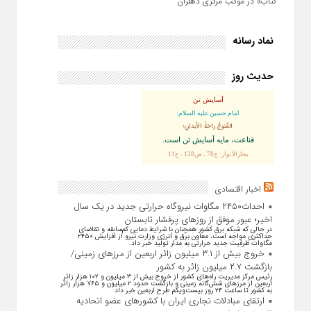
کتاب» در موکب مرکزی دهلران
نماد رسانه
حدیث روز
آسایش تن
امام حسین علیه السلام:
القُنوعُ راحَةُ الأبدانِ؛
قناعت، مايه آسايش تن است.
بحارالأنوار: ج78 ، ص128 ، ح11
اخبار اقتصادی
احداث۲۴۵۰ مگاوات نیروگاه حرارتی جدید در یک سال
اخیر؛ عبور موفق از روز‌های پرفشار تابستان
در حالی که شبکه برق کشور همچنان با شرایط دمایی کم‌سابقه و تقاضای
حداکثری مواجه است، معاون برق و انرژی وزارت نیرو از افزایش ۲۴۵۰
مگاوات ظرفیت جدید حرارتی به مدار تولید خبر داد.
خروج بیش از ۳.۱ میلیون زائر اربعین از مرزهای زمینی/
بازگشت ۲.۷ میلیون زائر به کشور
رئیس مرکز مدیریت راه‌های کشور از خروج بیش از ۳ میلیون و ۱۰۲ هزار زائر
اربعین از مرزهای شش‌گانه زمینی و بازگشت حدود ۲ میلیون و ۷۶۵ هزار زائر
به کشور تا ساعت ۲۴ روز بیست‌ویکم طرح اربعین خبر داد
ارتقای مبادلات تجاری ایران با کشور‌های عضو اتحادیه