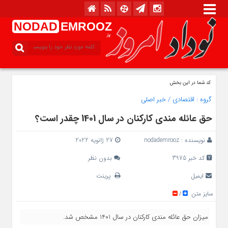
NODAD
EMROOZ
.ir
کد شما در این بخش
گروه :
اقتصادی
/
خبر اصلی
حق عائله مندی کارکنان در سال 1401 چقدر است؟
نویسنده :
nodademrooz
27 ژانویه 2022
کد خبر 3975
بدون نظر
ایمیل
پرینت
سایز متن
/
میزان حق عائله مندی کارکنان در سال 1401 مشخص شد.