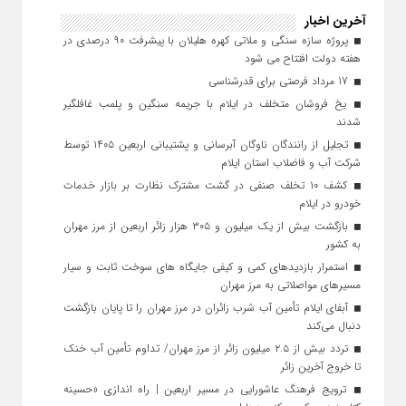
آخرین اخبار
پروژه سازه سنگی و ملاتی کهره هلیلان با پیشرفت ۹۰ درصدی در
هفته دولت افتتاح می شود
17 مرداد فرصتی برای قدرشناسی
یخ‌ فروشان متخلف در ایلام با جریمه سنگین و پلمب غافلگیر
شدند
تجلیل از رانندگان ناوگان آبرسانی و پشتیبانی اربعین ۱۴۰۵ توسط
شرکت آب و فاضلاب استان ایلام
کشف ۱۰ تخلف صنفی در گشت مشترک نظارت بر بازار خدمات
خودرو در ایلام
بازگشت بیش از یک میلیون و ۳۰۵ هزار زائر اربعین از مرز مهران
به کشور
استمرار بازدیدهای کمی و کیفی جایگاه‌ های سوخت ثابت و سیار
مسیرهای مواصلاتی به مرز مهران
آبفای ایلام تأمین آب شرب زائران در مرز مهران را تا پایان بازگشت
دنبال می‌کند
تردد بیش از ۲.۵ میلیون زائر از مرز مهران/ تداوم تأمین آب خنک
تا خروج آخرین زائر
ترویج فرهنگ عاشورایی در مسیر اربعین | راه‌ اندازی «حسینه