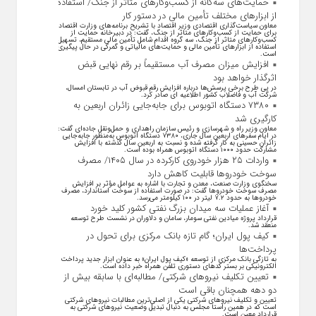
حمایت‌های سه‌گانه از کسب‌وکارهای متاثر از جنگ/ استفاده
از ابزارهای مختلف تأمین مالی در دستور کار
معاون سیاست‌گذاری اقتصادی وزیر اقتصاد با تشریح برنامه‌های وزارت اقتصاد
برای حمایت از کسب‌وکار‌های متاثر از جنگ، گفت: در دبیرخانه حمایت از
کسب‌وکار‌های متاثر از جنگ، سه گروه اقدام شامل تأمین مالی مستقیم، تسهیل
استفاده از ابزار‌های تأمین مالی و حمایت‌های مالیاتی و گمرکی در حال پیگیری
است.
افزایش میزان مصرف آب مستقیماً بر رقم نهایی قبض
اثرگذار خواهد بود
در پی طرح برخی پرسش‌ها درباره افزایش رقم قبوض آب در تابستان امسال،
شرکت آب و فاضلاب کشور اطلاعیه ای صادر کرد.
۷۳۸۰ دستگاه اتوبوس برای جابه‌جایی زائران اربعین به
کارگیری شد
معاون وزیر راه و شهرسازی و رئیس سازمان راهداری و حمل‌ونقل جاده‌ای گفت:
در ایام سفرهای اربعین سال جاری، ۷۳۸۰ دستگاه اتوبوس به‌منظور جابه‌جایی
زائران حسینی به‌ کار گرفته شده و نسبت به اربعین سال گذشته با افزایش
مشارکت حدود ۱۰۰۰ دستگاه اتوبوس همراه بوده است.
واردات ۲۵ هزار خودروی کارکرده در سال ۱۴۰۵/ مصرف
سوخت خودرو‌ها قابلیت کاهش دارد
سخنگوی وزارت صنعت، معدن و تجارت با اشاره به عوامل مؤثر بر افزایش
مصرف سوخت خودرو‌ها گفت: در صورت استفاده از سوخت استاندارد، مصرف
خودرو‌ها به حدود ۷.۲ لیتر در ۱۰۰ کیلومتر می‌رسد.
آغاز عملیات سه میدان بزرگ نفتی کشور کلید خورد
قرارداد پروژه میادین نفتی سومار، سامان و دلاوران در نشست طرح توسعه
منعقد شد.
کیف پول ایران؛ گام تازه بانک مرکزی برای تحول در
پرداخت‌ها
به تازگی بانک مرکزی از توسعه «کیف پول ایران» به عنوان ابزار جدید پرداخت
الکترونیکی بر بستر کد‌های دستوری تلفن همراه خبر داده است.
تعیین تکلیف نیروهای شرکتی/ مطالبه‌ای با سابقه بیش از
دو دهه همچنان باقی است
تعیین و تکلیف نیرو‌های شرکتی یکی از اصلی‌ترین مطالبات نیرو‌های شرکتی
است که در همین راستا مجلس به دنبال تبدیل وضعیت نیرو‌های شرکتی به
قرارداد معین است.