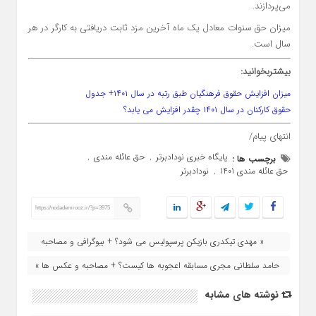
می‌پردازند.
میزان حق سنوات معادل یک ماه آخرین مزد ثابت دریافتی به کارگر در هر
سال است.
بیشتربخوانید:
میزان افزایش حقوق فرهنگیان طبق رتبه در سال ۱۴۰۱+ جدول
حقوق کارکنان در سال ۱۴۰۱ چقدر افزایش می یابد؟
انتهای پیام/
پایگاه خبری نودادبرتر
حق عائله مندی
برچسب ها :
,
,
حق عائله مندی 1401
نودادبرتر
,
https://nodademrooz.ir/?p=3975
« مهدی تیکدری بازیکن پرسپولیس می شود؟ + بیوگرافی و مصاحبه
حامد سلطانی مجری مسابقه اعجوبه ها کیست؟ + مصاحبه و عکس ها »
نوشته های مشابه