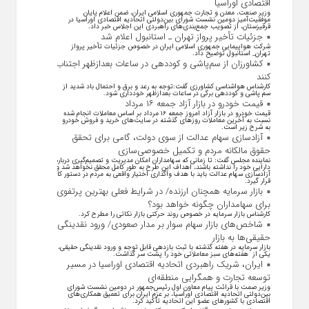
اقتصادی اوراسیا
وزیر صنعت، معدن و تجارت جمهوری اسلامی ایران، ضمن اعلام پایان
موفقیت‌آمیز دومین نشست شورای بین‌دولتی اتحادیه اقتصادی اوراسیا در
قرقیزستان، از تصویب جمع‌بندی‌های راهبردی این اجلاس خبر داد.
جزئیات تأخیر پرواز تهران ـ استانبول اعلام شد
شرکت هواپیمایی جمهوری اسلامی ایران در خصوص جزئیات تأخیر پرواز
تهران_ استانبول توضیح داد.
کشاورزان از سم‌پاشی و کوددهی در ساعات بعدازظهر اجتناب
کنند
کارشناس هواشناسی کشاورزی گفت:توجه به رعد و برق و احتمال باد شدید از
سم پاشی و کوددهی برگی در ساعات بعدازظهر خودداری شود.
قیمت خودرو در بازار آزاد جمعه ۱۶ مرداد
قیمت خودرو در بازار آزاد امروز جمعه ۱۶ مرداد بر اساس معاملات انجام شده
نسبت به آخرین معاملات روز‌های گذشته در سایت‌های خرید و فروش خودرو
به شرح زیر است.
آزادسازی سهام عدالت از سوی دولت، گامی برای تحقق
حقوق مالکانه مردم و تکمیل خصوصی‌سازی
نماینده مجلس گفت: تا زمانی که سهامداران امکان مدیریت و تصمیم‌گیری درباره
دارایی خود را نداشته باشند، اهداف این طرح به طور کامل محقق نخواهد شد و
آزادسازی سهام عدالت باید با هدف واگذاری اختیار واقعی به مردم در دستور کار
قرار گیرد.
بازار سرمایه همچنان ارزنده/ در شرایط فعلی بهترین پرتفوی
برای سهامداران چگونه خواهد بود؟
کارشناس بازار سرمایه در خصوص روند حرکتی بازار نکاتی را مطرح کرد.
شاخص‌های بازار سهام سوار بر مدار صعودی/ ورود نقدینگی
حقیقی‌ها به بازار
بازار سرمایه در هفته گذشته با ثبت بازدهی قابل توجه و ورود نقدینگی حقیقی،
یکی از هفته‌های سبز معاملاتی خود را پشت سر گذاشت.
ایران، شریک راهبردی اتحادیه اقتصادی اوراسیا در مسیر
توسعه تجارت و همگرایی منطقه‌ای
وزیر صمت با قرائت پیام معاون اول رئیس‌جمهور در دومین نشست شورای
بین‌دولتی اتحادیه اقتصادی اوراسیا، بر عزم ایران برای تعمیق همکاری‌های
اقتصادی با کشورهای عضو این اتحادیه تأکید کرد.