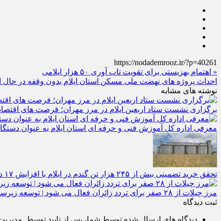
https://nodademrooz.ir/?p=40261
« اهتمام بهزیستی برای تقویت تاب آوری ۵۰ هزار ایلامی
احداث پروژه های نهضت ملی مسکن استان ایلام بدون وقفه در حال ا
نوشته های مشابه
برگزاری نشست ستاد اربعین ایلام در مرز مهران؛ فرصت‌ های اقتصادی
معرفی اداره کل آموزش فنی و حرفه‌ ای استان ایلام به‌ عنوان دستگا
تحقق خرید تضمینی بیش از ۲۴۵ هزار تن گندم در ایلام با افزایش ۱۷ درصدی نسبت به سال گذشته
مرز چیلات از ۲۸ صفر برای تردد زائران فعال می‌ شود | توسعه زیرساخت‌ ها و اقتصاد اربعین در دستور کار دولت است | رونمایی از مهر رسمی گذرنامه مرز زمینی چیلات
ثبت دیدگاه
دیدگاه های ارسال شده توسط شما، پس از تایید توسط مدیریت پ