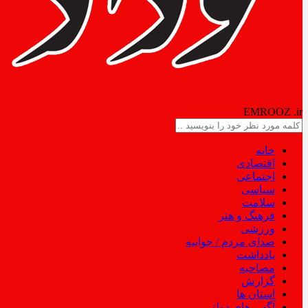
NODAD
EMROOZ
.ir
خانه
اقتصادی
اجتماعی
سیاسی
سلامت
فرهنگ و هنر
ورزشی
صدای مردم / جوابیه
یادداشت
مصاحبه
گزارش
استان ها
آگهی های دولتی