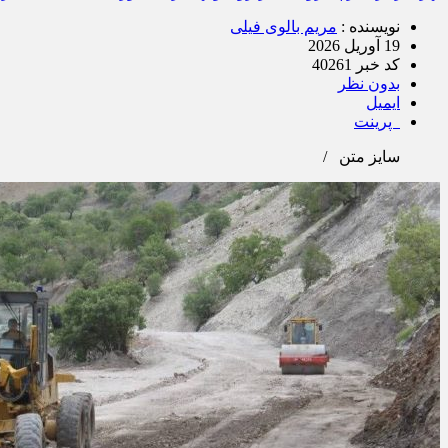
نویسنده :
مریم بالوی فیلی
19 آوریل 2026
کد خبر 40261
بدون نظر
ایمیل
پرینت
سایز متن
/