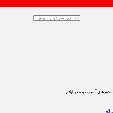
أکید بر تداوم
محورهای آسیب‌ دیده در ایلام
یلام