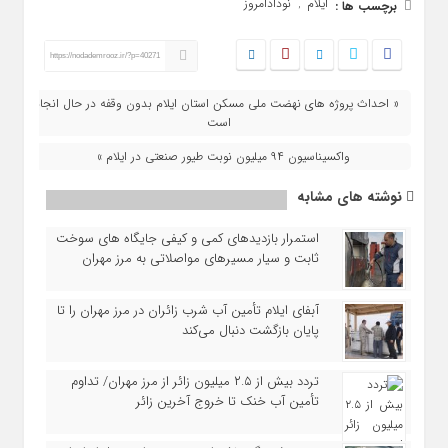
ایلام
نودادامروز
برچسب ها :
,
https://nodademrooz.ir/?p=40271
« احداث پروژه های نهضت ملی مسکن استان ایلام بدون وقفه در حال انجام
است
واکسیناسیون ۹۴ میلیون نوبت طیور صنعتی در ایلام »
نوشته های مشابه
استمرار بازدیدهای کمی و کیفی جایگاه‌ های سوخت
ثابت و سیار مسیرهای مواصلاتی به مرز مهران
آبفای ایلام تأمین آب شرب زائران در مرز مهران را تا
پایان بازگشت دنبال می‌کند
تردد بیش از ۲.۵ میلیون زائر از مرز مهران/ تداوم
تأمین آب خنک تا خروج آخرین زائر