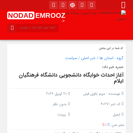
NODAD
EMROOZ
.ir
کد شما در این بخش
گروه :
استان ها
/
خبر اصلی
/
سیاست
حمره خبر داد؛
آغاز احداث خوابگاه دانشجویی دانشگاه فرهنگیان
ایلام
نویسنده :
مریم بالوی فیلی
20 آوریل 2026
کد خبر 40271
بدون نظر
ایمیل
پرینت
سایز متن
/