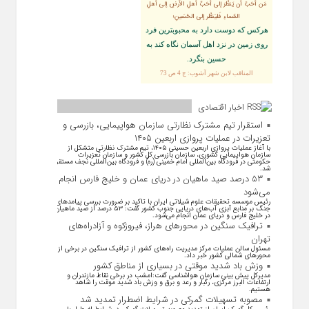
مَن أحَبَّ أن يَنظُرَ إلى أحَبِّ أهلِ الأرضِ إلى أهلِ
السَّماءِ فَليَنظُر إلى الحُسَينِ؛
هركس كه دوست دارد به محبوبترين فرد
روى زمين در نزد اهل آسمان نگاه كند به
حسين بنگرد.
المناقب لابن شهر آشوب: ج 4 ص 73
اخبار اقتصادی
استقرار تیم مشترک نظارتی سازمان هواپیمایی، بازرسی و
تعزیرات در عملیات پروازی اربعین ۱۴۰۵
با آغاز عملیات پروازی اربعین حسینی ۱۴۰۵، تیم مشترک نظارتی متشکل از
سازمان هواپیمایی کشوری، سازمان بازرسی کل کشور و سازمان تعزیرات
حکومتی در فرودگاه بین‌المللی امام خمینی (ره) و فرودگاه بین‌المللی نجف مستقر
شد.
۵۳ درصد صید ماهیان در دریای عمان و خلیج فارس انجام
می‌شود
رئیس موسسه تحقیقات علوم شیلاتی ایران با تاکید بر ضرورت بررسی پیامد‌های
جنگ بر منابع آبزی آب‌های دریایی جنوب کشور گفت: ۵۳ درصد از صید ماهیان
در خلیج فارس و دریای عمان انجام می‌شود.
ترافیک سنگین در محورهای هراز، فیروزکوه و آزادراه‌های
تهران
مسئول سالن عملیات مرکز مدیریت راه‌های کشور از ترافیک سنگین در برخی از
محور‌های شمالی کشور خبر داد.
وزش باد شدید موقتی در بسیاری از مناطق کشور
مدیرکل پیش بینی سازمان هواشناسی گفت:امشب در برخی نقاط مازندران و
ارتفاعات البرز مرکزی، رگبار و رعد و برق و وزش باد شدید موقت را شاهد
هستیم.
مصوبه تسهیلات گمرکی در شرایط اضطرار تمدید شد