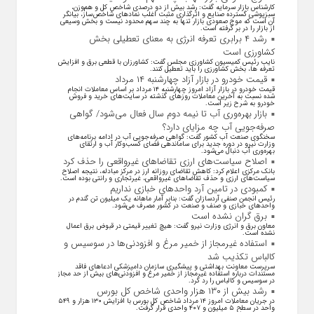
کارشناس بازار سرمایه گفت: رشد بیش از دو درصدی شاخص کل و هم‌وزن،
سبزپوشی گسترده صنایع و اثرگذاری مثبت اغلب نماد‌های شاخص‌ساز، بیانگر
آن است که موج صعودی بازار تنها به چند سهم محدود نیست و بخش وسیعی
از بازار را در بر گرفته است.
رشد ۴ برابری تعرفه انرژی به معنای تعطیلی بخش
کشاورزی است
نایب رئیس کمیسیون کشاورزی مجلس گفت: کشاورزان با قطعی برق و افزایش
تعرفه ها، بخش کشاورزی را باید تعطیل کنند.
قیمت خودرو در بازار آزاد چهارشنبه ۱۴ مرداد
قیمت خودرو در بازار آزاد امروز چهارشنبه ۱۴ مرداد بر اساس معاملات انجام
شده نسبت به آخرین معاملات روز‌های گذشته در سایت‌های خرید و فروش
خودرو به شرح زیر است.
بازار بهره‌وری آب تا نیمه دوم سال فعال می‌شود/ گواهی
صرفه‌جویی آب چه مزایای دارد؟
سخنگوی صنعت آب کشور گفت: گواهی صرفه‌جویی آب در ادامه برنامه‌های
وزارت نیرو در دوره جدید برای ساماندهی فضای کسب‌وکار آب و ارتقای
بهره‌وری آب دنبال می‌شود.
اصلاح سیاست‌های ارزی تقاضاهای غیرواقعی را حذف کرد
بانک مرکزی اعلام کرد: کاهش تقاضای روزانه ارز در مرکز مبادله، نتیجه اصلاح
سیاست‌های ارزی و حذف تقاضا‌های غیرواقعی، غیرتجاری و رانتی بوده است.
کمبودی در تامین آرد واحد‌های خبازی نداریم
رئیس انجمن صنفی آردسازان گفت: بنابر آمار ماهانه یک میلیون تن گندم در
واحد‌های خبازی و صنف و صنعت در کشور مصرف می‌شود.
برق گران نشده است
معاون برق و انرژی وزارت نیرو گفت: هیچ تغییر قیمتی در قبوض برق اعمال
نشده است.
استفاده غیرمجاز از خمیر مرغ و افزودنی‌ها در سوسیس و
کالباس تکذیب شد
سرپرست معاونت بهداشتی و پیشگیری سازمان دامپزشکی ادعاهای فاقد
مستندات درباره استفاده غیرمجاز از خمیر مرغ و افزودنی‌های بیش از حد مجاز
در سوسیس و کالباس را رد کرد.
رشد بیش از ۱۳۰ هزار واحدی شاخص کل بورس
در جریان معاملات امروز ۱۴ مرداد شاخص کل بورس با افزایش ۱۳۰ هزار و ۵۴۹
واحد در سطح ۵ میلیون و ۴۰۷ واحدی قرار گرفت.