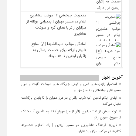
مدیریت چرخشی 12 موکب‌ عشایری
ایلام در مسیر مهران | پذیرایی روزانه از
هزاران زائر با غذای گرم و سوغات
عشایری
آمادگی موکب سیدالشهدا (ع) منابع
طبیعی ایلام برای خدمت‌ رسانی به
زائران اربعین تا ۱۵ مرداد
آخرین اخبار
استمرار بازدیدهای کمی و کیفی جایگاه‌ های سوخت ثابت و سیار
مسیرهای مواصلاتی به مرز مهران
آبفای ایلام تأمین آب شرب زائران در مرز مهران را تا پایان بازگشت
دنبال می‌کند
تردد بیش از ۲.۵ میلیون زائر از مرز مهران/ تداوم تأمین آب خنک
تا خروج آخرین زائر
ترویج فرهنگ عاشورایی در مسیر اربعین | راه‌ اندازی «حسینه
کتاب» در موکب مرکزی دهلران