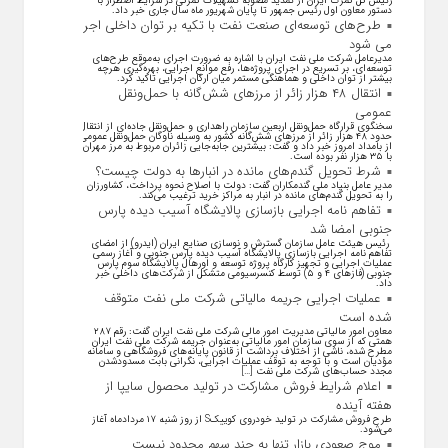
رئیس کل گمرک ایران از تمدید مصوبه تسهیلات گمرکی در شرایط اضطرار با
دستور معاون اول رئیس جمهور تا پایان شهریور ماه سال جاری خبر داد.
طرح‌های توسعه‌ای صنعت نفت با تکیه بر توان داخلی اجرا
می شود
مدیرعامل شرکت ملی نفت ایران با اشاره به ضرورت اجرای به‌موقع طرح‌های
توسعه‌ای، بر تسریع در اجرای پروژه‌ها، رفع موانع اجرایی، بهره‌گیری هرچه
بیشتر از توان داخلی و هماهنگی مستمر میان ارکان اجرایی تاکید کرد.
انتقال ۴۸ هزار زائر از مرزهای شش‌گانه با حمل‌ونقل
عمومی
سخنگوی قرارگاه حمل‌ونقل اربعین سازمان راهداری و حمل‌ونقل جاده‌ای از انتقال
حدود ۴۸ هزار زائر از مرز‌های شش‌گانه کشور به وسیله ناوگان حمل‌ونقل عمومی
از بامداد امروز خبر داد و گفت: بیشترین جابه‌جایی زائران مربوط به مرز مهران
با ۳۵ هزار نفر بوده است.
شرط تحویل گندم‌های مانده در انبار‌ها به دولت چیست؟
مدیر عامل بنیاد ملی گندمکاران گفت: دولت با اصلاح نحوه پرداخت، کشاورزان
را به تحویل گندم‌های مانده در انبار به مراکز خرید ترغیب می‌کند.
تفاهم نامه اجرایی بازسازی پالایشگاه آسیب دیده پارس
جنوبی امضا شد
رئیس هیئت عامل سازمان گسترش و نوسازی صنایع ایران (ایدرو) از امضای
تفاهم نامه اجرایی بازسازی پالایشگاه آسیب دیده پارس جنوبی و آغاز رسمی
عملیات اجرایی و تجهیز کارگاه پروژه توسعه و اورهال پالایشگاه سوم پارس
جنوبی (فاز‌های ۴ و ۵) توسط کنسرسیومی متشکل از شرکت‌های داخلی خبر
داد.
عملیات اجرایی جریمه مالیاتی شرکت ملی نفت متوقف
شده است
معاون امور مالیاتی مدیریت امور مالی شرکت ملی نفت ایران گفت: رقم ۲۸۷
همتی که از سوی سازمان امور مالیاتی به‌عنوان جریمه شرکت ملی نفت ایران
مطرح شده، ناشی از اختلاف برداشت از قانون پایانه‌های فروشگاهی و سامانه
مؤدیان است و با توجه به توقف عملیات اجرایی، نگرانی بابت مسدودشدن
مجدد حساب‌های شرکت ملی نفت […]
اعلام شرایط فروش مشارکت در تولید محصول سایپا از
هفته آینده
طرح فروش مشارکت در تولید خودروی کوییکS از روز شنبه ۱۷ مردادماه آغاز
می‌شود.
موج صعودی بازار تنها به چند سهم محدود نیست