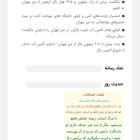
بازگشت بیش از یک میلیون و ۳۰۵ هزار زائر اربعین از مرز مهران
به کشور
استمرار بازدیدهای کمی و کیفی جایگاه‌ های سوخت ثابت و سیار
مسیرهای مواصلاتی به مرز مهران
آبفای ایلام تأمین آب شرب زائران در مرز مهران را تا پایان بازگشت
دنبال می‌کند
تردد بیش از ۲.۵ میلیون زائر از مرز مهران/ تداوم تأمین آب خنک
تا خروج آخرین زائر
نماد رسانه
حدیث روز
باقیات الصالحات
پيامبر صلى‏ الله‏ عليه ‏و‏ آله:
إذا ماتَ الإنسانُ انقَطَعَ عَمَلُهُ إلاّ مِن ثَلاثٍ: إلاّ مِن
صَدَقَةٍ جاريَةٍ أو عِلمٍ يُنتَفَعُ بِهِ أو وَلَدٍ صالِحٍ يَدعُو لَهُ؛
با مرگ انسان، رشته عملش قطع
مى‌شود، مگر از سه چيز: صدقه جارى (و
ماندگار)، دانشى كه مردم از آن بهره‏‌مند
شوند، و فرزند نيكوكارى كه برايش دعا