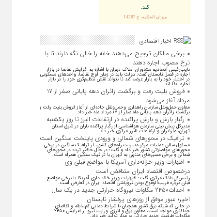
كند.
ميزان الحكمه، ح 14287
اخبار اقتصادی
برخی مالکان ترجیح می‌دهند خانه را خالی نگه دارند تا با
نرخ مصوب اجاره دهند
نایب‌رئیس اتحادیه مشاوران املاک تهران با اشاره به افزایش تقاضا در بازار
اجاره در فصل تابستان گفت: دولت باید در زمان اوج تقاضا، واحد‌های مسکونی
در اختیار خود را به بازار عرضه کند تا بتواند نقش تنظیم‌گری خود را در بازار
اجاره ایفا کند.
فروش بلیت رفت و برگشت زائران دهه پایانی صفر از ۱۷
مرداد آغاز می‌شود
معاون حمل‌ونقل سازمان راهداری وحمل‌و‌نقل جاده‌ای از آغاز فروش بلیت رفت و
برگشت زائران دهه پایانی ماه صفر از ۱۷ مرداد ماه خبر داد.
رگبار بارش و بارش پراکنده در ارتفاعات البرز تا روز یکشنبه
مدیرکل پیش بینی سازمان هواشناسی از رگبار پراکنده باران در شرق استان
تهران، مازندران و ارتفاعات البرز مرکزی خبر داد.
ترافیک در محورهای شمالی و ورودی پایتخت سنگین است
مسئول سالن عملیات مرکز مدیریت راه‌های کشور، از ترافیک سنگین در برخی
محورهای مواصلاتی کشور خبر داد و گفت: در حال حاضر تردد در محورهای
شمالی و برخی مسیرهای منتهی به تهران با ترافیک سنگین همراه است.
اظهارات وزیر خزانه‌داری آمریکا با مواضع قبلی وی
درخصوص اقتصاد ایران متناقض است
رئیس‌کل بانک مرکزی گفت: اظهارات وزیر خانه داری آمریکا با برخی مواضع
قبلی درباره قریب‌الوقوع بودن فروپاشی اقتصاد ایران در تعارض است.
احداث۲۴۵۰ مگاوات نیروگاه حرارتی جدید در یک سال
اخیر؛ عبور موفق از روز‌های پرفشار تابستان
در حالی که شبکه برق کشور همچنان با شرایط دمایی کم‌سابقه و تقاضای
حداکثری مواجه است، معاون برق و انرژی وزارت نیرو از افزایش ۲۴۵۰
مگاوات ظرفیت جدید حرارتی به مدار تولید خبر داد.