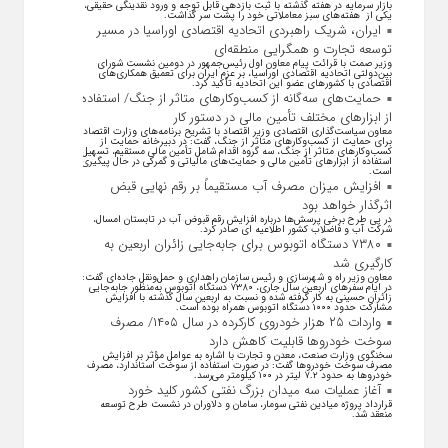
بازار سرمایه در هفته گذشته با ثبت بازدهی قابل توجه و ورود نقدینگی حقیقی،
یکی از هفته‌های سبز معاملاتی خود را پشت سر گذاشت.
ایران، شریک راهبردی اتحادیه اقتصادی اوراسیا در مسیر
توسعه تجارت و همگرایی منطقه‌ای
وزیر صمت با قرائت پیام معاون اول رئیس‌جمهور در دومین نشست شورای
بین‌دولتی اتحادیه اقتصادی اوراسیا، بر عزم ایران برای تعمیق همکاری‌های
اقتصادی با کشورهای عضو این اتحادیه تأکید کرد.
حمایت‌های سه‌گانه از کسب‌وکارهای متاثر از جنگ/ استفاده
از ابزارهای مختلف تأمین مالی در دستور کار
معاون سیاست‌گذاری اقتصادی وزیر اقتصاد با تشریح برنامه‌های وزارت اقتصاد
برای حمایت از کسب‌وکار‌های متاثر از جنگ، گفت: در دبیرخانه حمایت از
کسب‌وکار‌های متاثر از جنگ، سه گروه اقدام شامل تأمین مالی مستقیم، تسهیل
استفاده از ابزار‌های تأمین مالی و حمایت‌های مالیاتی و گمرکی در حال پیگیری
است.
افزایش میزان مصرف آب مستقیماً بر رقم نهایی قبض
اثرگذار خواهد بود
در پی طرح برخی پرسش‌ها درباره افزایش رقم قبوض آب در تابستان امسال،
شرکت آب و فاضلاب کشور اطلاعیه ای صادر کرد.
۷۳۸۰ دستگاه اتوبوس برای جابه‌جایی زائران اربعین به
کارگیری شد
معاون وزیر راه و شهرسازی و رئیس سازمان راهداری و حمل‌ونقل جاده‌ای گفت:
در ایام سفرهای اربعین سال جاری، ۷۳۸۰ دستگاه اتوبوس به‌منظور جابه‌جایی
زائران حسینی به‌ کار گرفته شده و نسبت به اربعین سال گذشته با افزایش
مشارکت حدود ۱۰۰۰ دستگاه اتوبوس همراه بوده است.
واردات ۲۵ هزار خودروی کارکرده در سال ۱۴۰۵/ مصرف
سوخت خودرو‌ها قابلیت کاهش دارد
سخنگوی وزارت صنعت، معدن و تجارت با اشاره به عوامل مؤثر بر افزایش
مصرف سوخت خودرو‌ها گفت: در صورت استفاده از سوخت استاندارد، مصرف
خودرو‌ها به حدود ۷.۲ لیتر در ۱۰۰ کیلومتر می‌رسد.
آغاز عملیات سه میدان بزرگ نفتی کشور کلید خورد
قرارداد پروژه میادین نفتی سومار، سامان و دلاوران در نشست طرح توسعه
منعقد شد.