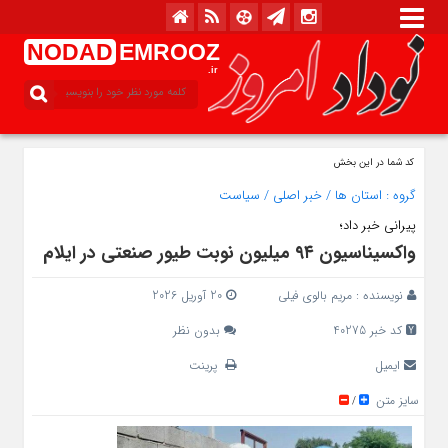
NODAD
EMROOZ
.ir
کد شما در این بخش
گروه :
استان ها
/
خبر اصلی
/
سیاست
پیرانی خبر داد؛
واکسیناسیون ۹۴ میلیون نوبت طیور صنعتی در ایلام
نویسنده :
مریم بالوی فیلی
20 آوریل 2026
کد خبر 40275
بدون نظر
ایمیل
پرینت
سایز متن
/