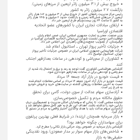
خروج بیش از ۳.۱ میلیون زائر اربعین از مرزهای زمینی/
بازگشت ۲.۷ میلیون زائر به کشور
رئیس مرکز مدیریت راه‌های کشور از خروج بیش از ۳ میلیون و ۱۰۲ هزار زائر
اربعین از مرزهای شش‌گانه زمینی و بازگشت حدود ۲ میلیون و ۷۶۵ هزار زائر
به کشور تا ساعت ۲۴ روز بیست‌ویکم طرح اربعین خبر داد
ارتقای مبادلات تجاری ایران با کشور‌های عضو اتحادیه
اقتصادی اوراسیا
وزیر صنعت، معدن و تجارت جمهوری اسلامی ایران، ضمن اعلام پایان
موفقیت‌آمیز دومین نشست شورای بین‌دولتی اتحادیه اقتصادی اوراسیا در
قرقیزستان، از تصویب جمع‌بندی‌های راهبردی این اجلاس خبر داد.
جزئیات تأخیر پرواز تهران ـ استانبول اعلام شد
شرکت هواپیمایی جمهوری اسلامی ایران در خصوص جزئیات تأخیر پرواز
تهران_ استانبول توضیح داد.
کشاورزان از سم‌پاشی و کوددهی در ساعات بعدازظهر اجتناب
کنند
کارشناس هواشناسی کشاورزی گفت:توجه به رعد و برق و احتمال باد شدید از
سم پاشی و کوددهی برگی در ساعات بعدازظهر خودداری شود.
قیمت خودرو در بازار آزاد جمعه ۱۶ مرداد
قیمت خودرو در بازار آزاد امروز جمعه ۱۶ مرداد بر اساس معاملات انجام شده
نسبت به آخرین معاملات روز‌های گذشته در سایت‌های خرید و فروش خودرو
به شرح زیر است.
آزادسازی سهام عدالت از سوی دولت، گامی برای تحقق
حقوق مالکانه مردم و تکمیل خصوصی‌سازی
نماینده مجلس گفت: تا زمانی که سهامداران امکان مدیریت و تصمیم‌گیری درباره
دارایی خود را نداشته باشند، اهداف این طرح به طور کامل محقق نخواهد شد و
آزادسازی سهام عدالت باید با هدف واگذاری اختیار واقعی به مردم در دستور کار
قرار گیرد.
بازار سرمایه همچنان ارزنده/ در شرایط فعلی بهترین پرتفوی
برای سهامداران چگونه خواهد بود؟
کارشناس بازار سرمایه در خصوص روند حرکتی بازار نکاتی را مطرح کرد.
شاخص‌های بازار سهام سوار بر مدار صعودی/ ورود نقدینگی
حقیقی‌ها به بازار