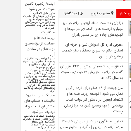
آینده/ زنجیره تامین
هوشمند می شود
 اخبار
محبوب ترین
دیدگاهها
مدیر عامل اتحادیه
مرغداران گوشتی از صادرات
نخستین محموله های
برگزاری نشست ستاد اربعین ایلام در مرز
صادراتی مرغ طی روزهای
آینده به عراق د افغانستان
مهران؛ فرصت‌ های اقتصادی در مرزها و
خبر داد.
تقویت
تهدیدهای جاده‌ ای در مسیر زائران
زیرساخت‌ها و
حمایت از برنامه‌های
معرفی اداره کل آموزش فنی و حرفه‌ ای
توسعه‌ای در مناطق
استان ایلام به‌ عنوان دستگاه برتر خدمت‌
آزاد
رسانی در اربعین
دبیر شورایعالی مناطق آزاد
و ویژه اقتصادی نیز با اعلام
آمادگی برای همکاری و
تحقق خرید تضمینی بیش از ۲۴۵ هزار تن
پیگیری موضوعات
مطرح‌شده، بر ضرورت
گندم در ایلام با افزایش ۱۷ درصدی نسبت
هماهنگی و تعامل مستمر
میان دستگاه‌های اجرایی و
به سال گذشته
دبیرخانه شورای‌عالی به
منظور تسهیل فرآیند‌ها و
شتاب‌بخشی به اجرای
مرز چیلات از ۲۸ صفر برای تردد زائران
برنامه‌های توسعه‌ای تأکید
کرد.
فعال می‌ شود | توسعه زیرساخت‌ ها و
بانک ملی: مغایرت
اقتصاد اربعین در دستور کار دولت است |
باقیمانده حساب‌های
رونمایی از مهر رسمی گذرنامه مرز زمینی
مشتریان تا ۱۷ مرداد
چیلات
برطرف می‌شود
وضعیت خدمات بانک ملی
ایران پایدار است و مغایرت‌
تجلیل سخنگوی دولت از میزبانی شایسته
باقیمانده حساب‌های
مشتریان تا 17 مرداد
مردم ایلام در اربعین | تأکید بر تداوم مسیر
برطرف می‌شود.