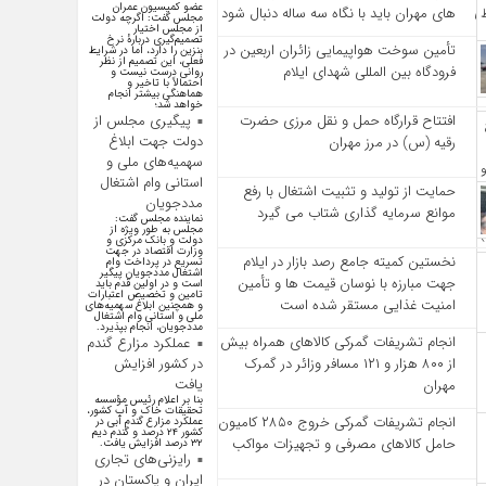
عضو کمیسیون عمران
‌های مهران باید با نگاه سه‌ ساله دنبال شود
مجلس گفت: اگرچه دولت
از مجلس اختیار
تصمیم‌گیری دربارهٔ نرخ
تأمین سوخت هواپیمایی زائران اربعین در
بنزین را دارد، اما در شرایط
فعلی، این تصمیم از نظر
فرودگاه بین المللی شهدای ایلام
روانی درست نیست و
احتمالاً با تاخیر و
هماهنگی بیشتر انجام
خواهد شد؛
پیگیری مجلس از
افتتاح قرارگاه حمل‌ و نقل مرزی حضرت
دولت جهت ابلاغ
رقیه (س) در مرز مهران
سهمیه‌های ملی و
استانی وام اشتغال
حمایت از تولید و تثبیت اشتغال با رفع
مددجویان
موانع سرمایه‌ گذاری شتاب می‌ گیرد
نماینده مجلس گفت:
مجلس به طور ویژه از
دولت و بانک مرکزی و
وزارت اقتصاد در جهت
نخستین کمیته جامع رصد بازار در ایلام
تسریع در پرداخت وام
اشتغال مددجویان پیگیر
جهت مبارزه با نوسان قیمت‌ ها و تأمین
است و در اولین قدم باید
تامین و تخصیص اعتبارات
امنیت غذایی مستقر شده است
و همچنین ابلاغ سهمیه‌های
ملی و استانی وام اشتغال
مددجویان، انجام بپذیرد.
انجام تشریفات گمرکی کالاهای همراه بیش
عملکرد مزارع گندم
در کشور افزایش
از ۸۰۰ هزار و ۱۲۱ مسافر وزائر در گمرک
یافت
مهران
بنا بر اعلام رئیس مؤسسه
تحقیقات خاک و آب کشور،
انجام تشریفات گمرکی خروج ۲۸۵۰ کامیون
عملکرد مزارع گندم آبی در
کشور ۲۴ درصد و گندم دیم
حامل کالاهای مصرفی و تجهیزات مواکب
۳۲ درصد افزایش یافت.
رایزنی‌های تجاری
ایران و پاکستان در