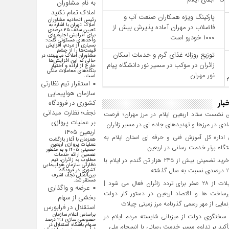
به نام مشاوران
املاک تمام نکنید
پارکینگ ویژه همکاران صنعت آب و
رئیس اتحادیه مشاوران
املاک تهران با اشاره به
فاضلاب در مهران آماده پذیرش بیش از
تعیین سقف ۲۵ درصدی
برای افزایش اجاره‌بهای
۱۰۰۰ خودرو است
واحد‌های مسکونی گفت:
بسیاری از مردم، افزایش
قیمت‌ها را از چشم
توزیع روزانه غذای گرم و خدمات اسکان
مشاوران املاک می‌بینند؛ در
حالی که این افزایش‌ها
زائران در موکب در مسیر نور دانشگاه پیام
خارج از اراده و اختیار
بنگاه‌های معاملات ملکی
نور مهران
است.
استقرار تیم نظارتی
سازمان هواپیمایی
بار
کشوری در فرودگاه
نجف؛ نظارت میدانی
 نشست ستاد اربعین ایلام در مرز مهران؛ فرصت‌
بر عملیات پروازی
دی در مرزها و تهدیدهای جاده‌ ای در مسیر زائران
اربعین ۱۴۰۵
داره کل آموزش فنی و حرفه‌ ای استان ایلام به‌
همزمان با آغاز بازگشت
عملیات پروازی اربعین
گاه برتر خدمت‌ رسانی در اربعین
حسینی ۱۴۰۵ و به منظور
تضمین ارائه خدمات
تحقق خرید تضمینی بیش از ۲۴۵ هزار تن گندم در ایلام با
مطلوب به زائران، تیم
نظارتی سازمان هواپیمایی
کشوری در فرودگاه
بین‌المللی نجف اشرف
مستقر شد.
مرز چیلات از ۲۸ صفر برای تردد زائران فعال می‌ شود |
عرضه و واگذاری
رساخت‌ ها و اقتصاد اربعین در دستور کار دولت
بخشی از سهام
مایی از مهر رسمی گذرنامه مرز زمینی چیلات
استقلال در فرابورس
براساس اعلام سازمان
سخنگوی دولت از میزبانی شایسته مردم ایلام در
خصوصی سازی ۳.۱ درصد
سهام باشگاه استقلال در
تأکید بر تداوم مسیر خدمت‌ رسانی با انسجام ملی