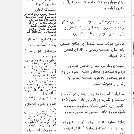
مردم مهران در خط مقدم خدمت به زائران
دهمین کمیته
اربعین قرار دارند
مشترک تجاری
دستیار رئیس کل و مدیر کل
دفتر شرق آسیا، اقیانوسیه
و شبه قاره هند سازمان
مدیریت چرخشی 12 موکب‌ عشایری ایلام
توسعه تجارت ایران، از
برگزاری دهمین کمیته
در مسیر مهران | پذیرایی روزانه از هزاران
مشترک تجاری ایران و
پاکستان در اسلام‌آباد خبر
زائر با غذای گرم و سوغات عشایری
داد.
واگذاری یک‌هزار
آمادگی موکب سیدالشهدا (ع) منابع طبیعی
واحد مسکونی به
ایلام برای خدمت‌ رسانی به زائران اربعین
زوج‌های جوان در ۱۲
تا ۱۵ مرداد
شهر جدید
معاون وزیر راه و شهرسازی
گفت که در حال حاضر
امنیت پایدار مرز مهران حاصل همدلی
فرآیند تامین حدود یک‌هزار
واحد مسکونی در هفت
مردم و نیروهای مسلح است | سپاه در اوج
استان و ۱۲ شهر جدید آغاز
شده و تا کنون مصوبات
مأموریت‌های دفاعی، خدمت‌ رسانی به
۷۰۴ واحد آن در هیات
مدیره شهرهای تابعه و
زائران را متوقف نکرد
مجمع اخذ و ابلاغ شده و
۱۹۰ واحد مسکونی دیگر نیز
هم اکنون آماده واگذاری به
استقرار ۹ کمیته فرعی در ایلام برای تسهیل
متقاضیان […]
رشد بیش از ۱۲۳
خدمات و نظارت بر بازار در ایام اربعین ۱۴۰۵
هزار واحدی شاخص
| تأمین ارز، تجهیز شبکه بانکی و مدیریت
کل بورس
دقیق توزیع اقلام اساسی در مسیر زائران
در جریان معاملات امروز ۱۲
مرداد شاخص کل بورس با
افزایش ۱۲۳ هزار و ۲۸۱
تداوم عملیات آبرسانی به زائران اربعین در
واحد در سطح ۵ میلیون و
۲۷۷ واحدی قرار گرفت.
مرز مهران با شبکه پایدار و ۹ تانکر آبرسان
افزایش اجاره‌بها را
آبفای ایلام