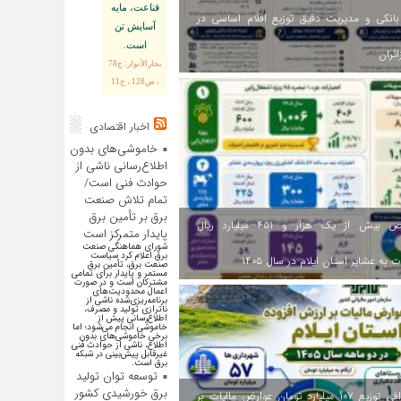
قناعت، مايه
انکی و مدیریت دقیق توزیع اقلام اساسی در
آسايش تن
است.
ائران
بحارالأنوار: ج78
، ص128 ، ح11
اخبار اقتصادی
خاموشی‌های بدون
اطلاع‌رسانی ناشی از
حوادث فنی است/
تمام تلاش صنعت
برق بر تأمین برق
اختصاص بیش از یک هزار و ۴۵۱ میلیارد ریال
پایدار متمرکز است
شورای هماهنگی صنعت
برق اعلام کرد سیاست
 به عشایر استان ایلام در سال ۱۴۰۵
صنعت برق، تأمین برق
مستمر و پایدار برای تمامی
مشترکان است و در صورت
اعمال محدودیت‌های
برنامه‌ریزی‌شده ناشی از
ناترازی تولید و مصرف،
اطلاع‌رسانی پیش از
خاموشی انجام می‌شود؛ اما
برخی خاموشی‌های بدون
اطلاع، ناشی از حوادث فنی
غیرقابل پیش‌بینی در شبکه
برق است.
توسعه توان تولید
برق خورشیدی کشور
اینفوگرافی توزیع ۱۰۷ میلیارد تومان عوارض مالیات بر