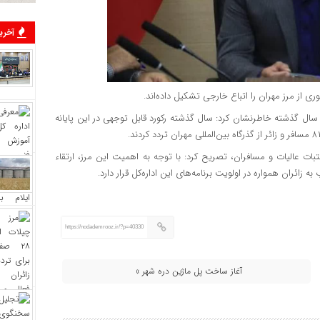
آخرین
لی سال گذشته خاطرنشان کرد: سال گذشته رکورد قابل توجهی در این پایانه
عتبات عالیات و مسافران، تصریح کرد: با توجه به اهمیت این مرز، ارتقاء
ائران همواره در اولویت برنامه‌های این اداره‌کل قرار دارد.
https://nodademrooz.ir/?p=40330
آغاز ساخت پل ماژین دره‌ شهر »