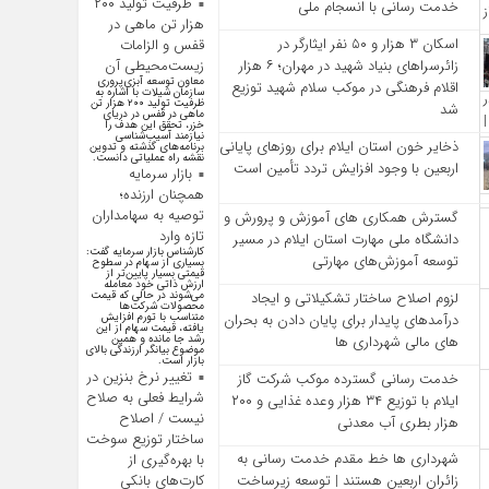
ظرفیت تولید ۲۰۰
خدمت‌ رسانی با انسجام ملی
هزار تن ماهی در
اسکان ۳ هزار و ۵۰ نفر ایثارگر در
قفس و الزامات
زائرسراهای بنیاد شهید در مهران؛ ۶ هزار
زیست‌محیطی آن
معاون توسعه آبزی‌پروری
اقلام فرهنگی در موکب سلام شهید توزیع
سازمان شیلات با اشاره به
ظرفیت تولید ۲۰۰ هزار تن
شد
ماهی در قفس در دریای
خزر، تحقق این هدف را
نیازمند آسیب‌شناسی
ذخایر خون استان ایلام برای روزهای پایانی
برنامه‌های گذشته و تدوین
نقشه راه عملیاتی دانست.
اربعین با وجود افزایش تردد تأمین است
بازار سرمایه
همچنان ارزنده؛
توصیه به سهامداران
گسترش همکاری‌ های آموزش و پرورش و
تازه وارد
دانشگاه ملی مهارت استان ایلام در مسیر
کارشناس بازار سرمایه گفت:
توسعه آموزش‌های مهارتی
بسیاری از سهام در سطوح
قیمتی بسیار پایین‌تر از
ارزش ذاتی خود معامله
لزوم اصلاح ساختار تشکیلاتی و ایجاد
می‌شوند در حالی که قیمت
محصولات شرکت‌ها
درآمدهای پایدار برای پایان دادن به بحران‌
متناسب با تورم افزایش
یافته، قیمت سهام از این
های مالی شهرداری‌ ها
رشد جا مانده و همین
موضوع بیانگر ارزندگی بالای
بازار است.
تغییر نرخ بنزین در
خدمت رسانی گسترده موکب شرکت گاز
شرایط فعلی به صلاح
ایلام با توزیع ۳۴ هزار وعده غذایی و ۲۰۰
نیست / اصلاح
هزار بطری آب معدنی
ساختار توزیع سوخت
شهرداری‌ ها خط مقدم خدمت ‌رسانی به
با بهره‌گیری از
کارت‌های بانکی
زائران اربعین هستند | توسعه زیرساخت