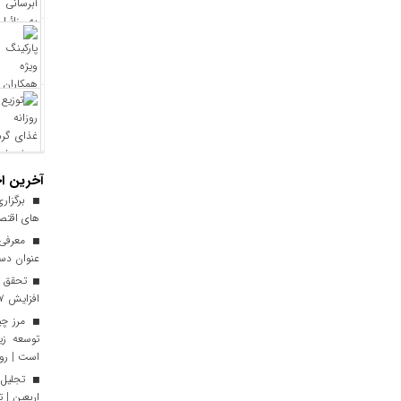
آخرین اخ
برگزاری
های اقتصا
معرفی ا
عنوان دست
افزایش ۱۷ درصدی نسبت به سال گذشته
توسعه زی
است | رون
تجلیل 
اربعین | 