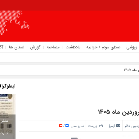
ورزشی
صدای مردم / جوابیه
یادداشت
مصاحبه
گزارش
استان ها
آگ
امرو
ان ایلام در مسیر توسعه
اینفوگرا
دون نظر
ایمیل
پرینت
سایز متن
/