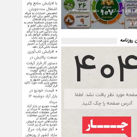
با افزایش منابع وام
اشتغال مددجویان
ارزش افزوده و آلایندگی طی دو ماهه نخست ۱۴۰۵ در
تخصیص اعتبارات به شبکه
بانکی کشور برای آغاز فرآیند
پرداخت وام اشتغال
یلام
مددجویان مستقیما منجر به
رفع ناترازی برقی کشور و
سهامداری مددجویان در
یک دارایی امن و با درآمد
پایدار ماهانه خواهد شد و
از همین رو باید بانک
روزنامه
مرکزی بدون فوت وقت،
اعتبارات لازم را در اختیار
شبکه بانکی قرار دهد.
افزایش تاب‌آوری
صنعت پالایش در
دستور کار قرار گرفت
افزایش تاب‌آوری صنعت
پالایش، ارتقای کیفیت
فرآورده‌ها و پاسخگویی به
نیاز روزافزون در بازدید
دستیار رئیس جمهور و
معاون وزیر نفت مورد تاکید
قرار گرفت.
قیمت خودرو در
بازار آزاد دوشنبه ۱۲
مرداد
قیمت خودرو در بازار آزاد
امروز دوشنبه ۱۲ مرداد بر
اساس معاملات انجام شده
نسبت به آخرین معاملات
روز‌های گذشته در
سایت‌های خرید و فروش
خودرو به شرح زیر است.
آغاز صادرات مرغ
مازاد کشور از روزهای