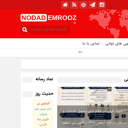
NODAD
EMROOZ
.ir
هی های دولتی
تماس با ما
ز : دوشنبه / ۱۲ مرداد / ۱۴۰۵
نماد رسانه
فی
حدیث روز
آسایش تن
امام حسین علیه
استقرار ۹ کمیته فرعی در ایلام برای تسهیل خدمات و
السلام:
القُنوعُ راحَةُ
نظارت بر بازار در ایام اربعین ۱۴۰۵ | تأمین ارز، تجهیز
الأبدانِ؛