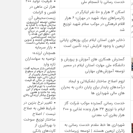
ظرفیت تولید ۲۰۰
خدمت‌ رسانی با انسجام ملی
هزار تن ماهی در
اسکان ۳ هزار و ۵۰ نفر ایثارگر در
قفس و الزامات
زائرسراهای بنیاد شهید در مهران؛ ۶ هزار
زیست‌محیطی آن
معاون توسعه آبزی‌پروری
اقلام فرهنگی در موکب سلام شهید توزیع
سازمان شیلات با اشاره به
ظرفیت تولید ۲۰۰ هزار تن
شد
ماهی در قفس در دریای
خزر، تحقق این هدف را
نیازمند آسیب‌شناسی
ذخایر خون استان ایلام برای روزهای پایانی
برنامه‌های گذشته و تدوین
نقشه راه عملیاتی دانست.
اربعین با وجود افزایش تردد تأمین است
بازار سرمایه
همچنان ارزنده؛
توصیه به سهامداران
گسترش همکاری‌ های آموزش و پرورش و
تازه وارد
دانشگاه ملی مهارت استان ایلام در مسیر
کارشناس بازار سرمایه گفت:
توسعه آموزش‌های مهارتی
بسیاری از سهام در سطوح
قیمتی بسیار پایین‌تر از
ارزش ذاتی خود معامله
لزوم اصلاح ساختار تشکیلاتی و ایجاد
می‌شوند در حالی که قیمت
محصولات شرکت‌ها
درآمدهای پایدار برای پایان دادن به بحران‌
متناسب با تورم افزایش
یافته، قیمت سهام از این
های مالی شهرداری‌ ها
رشد جا مانده و همین
موضوع بیانگر ارزندگی بالای
بازار است.
تغییر نرخ بنزین در
خدمت رسانی گسترده موکب شرکت گاز
شرایط فعلی به صلاح
ایلام با توزیع ۳۴ هزار وعده غذایی و ۲۰۰
نیست / اصلاح
هزار بطری آب معدنی
ساختار توزیع سوخت
شهرداری‌ ها خط مقدم خدمت ‌رسانی به
با بهره‌گیری از
کارت‌های بانکی
زائران اربعین هستند | توسعه زیرساخت