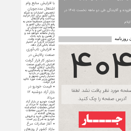
با افزایش منابع وام
اشتغال مددجویان
ارزش افزوده و آلایندگی طی دو ماهه نخست ۱۴۰۵ در
تخصیص اعتبارات به شبکه
بانکی کشور برای آغاز فرآیند
پرداخت وام اشتغال
یلام
مددجویان مستقیما منجر به
رفع ناترازی برقی کشور و
سهامداری مددجویان در
یک دارایی امن و با درآمد
پایدار ماهانه خواهد شد و
از همین رو باید بانک
 روزنامه
مرکزی بدون فوت وقت،
اعتبارات لازم را در اختیار
شبکه بانکی قرار دهد.
افزایش تاب‌آوری
صنعت پالایش در
دستور کار قرار گرفت
افزایش تاب‌آوری صنعت
پالایش، ارتقای کیفیت
فرآورده‌ها و پاسخگویی به
نیاز روزافزون در بازدید
دستیار رئیس جمهور و
معاون وزیر نفت مورد تاکید
قرار گرفت.
قیمت خودرو در
بازار آزاد دوشنبه ۱۲
مرداد
قیمت خودرو در بازار آزاد
امروز دوشنبه ۱۲ مرداد بر
اساس معاملات انجام شده
نسبت به آخرین معاملات
روز‌های گذشته در
سایت‌های خرید و فروش
خودرو به شرح زیر است.
آغاز صادرات مرغ
مازاد کشور از روزهای