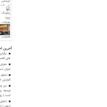
آخرین اخ
برگزاری
های اقتصا
معرفی ا
عنوان دست
افزایش ۱۷ درصدی نسبت به سال گذشته
توسعه زی
است | رون
تجلیل 
اربعین | 