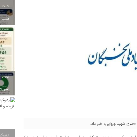
شبکه ب
مسیر ز
تسهیلات
«طرح شهید وزوایی» خبر داد.