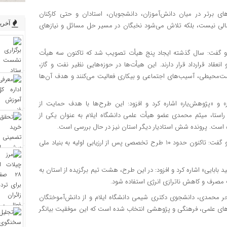
 برتر در میان دانش‌آموزان، دانشجویان، استادان و حتی کارکنان
آخرین
 مالی نیست، بلکه تلاش می‌شود نخبگان در مسیر حل مسائل و نیازهای
د و گفت: سال گذشته ایجاد پنج هیأت تصویب شد که تاکنون سه هیأت
 انعقاد قرارداد قرار دارند. این هیأت‌ها در حوزه‌هایی نظیر نفت و گاز،
ست‌محیطی، آسیب‌های اجتماعی و بیکاری فعالیت می‌کنند و هدف آن‌ها
 و «پژوهش‌یار» اشاره کرد و افزود: این طرح‌ها با هدف حمایت از
راستا، میثم محمدی عضو هیأت علمی دانشگاه ایلام به عنوان یکی از
ه است. پرونده شش استادیار دیگر استان نیز در حال بررسی است.
وی از تشکیل هسته‌های مسأله‌محور در دانشگاه‌های استان خبر داد و گفت: تاکنون حدود ۱۰ طرح تخصصی پس از ارزیابی اولیه به بنیاد ملی
ابایی» اشاره کرد و افزود: در این طرح، هشت تیم برگزیده از استان به
یت مصرف و کاهش ناترازی انرژی استفاده شود.
سحر محمدی، دانشجوی دکتری شیمی دانشگاه ایلام و از دانش‌آموختگان
ه‌های علمی، فرهنگی و پژوهشی انتخاب شده است که این موفقیت بیانگر