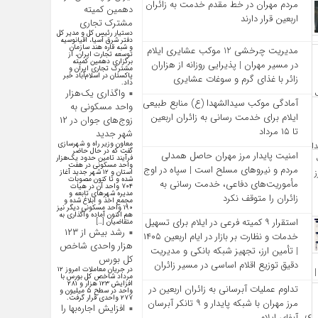
مردم مهران در خط مقدم خدمت به زائران
دهمین کمیته
اربعین قرار دارند
مشترک تجاری
دستیار رئیس کل و مدیر کل
دفتر شرق آسیا، اقیانوسیه
و شبه قاره هند سازمان
مدیریت چرخشی 12 موکب‌ عشایری ایلام
توسعه تجارت ایران، از
برگزاری دهمین کمیته
در مسیر مهران | پذیرایی روزانه از هزاران
مشترک تجاری ایران و
پاکستان در اسلام‌آباد خبر
زائر با غذای گرم و سوغات عشایری
داد.
واگذاری یک‌هزار
آمادگی موکب سیدالشهدا (ع) منابع طبیعی
واحد مسکونی به
ایلام برای خدمت‌ رسانی به زائران اربعین
زوج‌های جوان در ۱۲
تا ۱۵ مرداد
شهر جدید
معاون وزیر راه و شهرسازی
گفت که در حال حاضر
امنیت پایدار مرز مهران حاصل همدلی
فرآیند تامین حدود یک‌هزار
واحد مسکونی در هفت
مردم و نیروهای مسلح است | سپاه در اوج
استان و ۱۲ شهر جدید آغاز
شده و تا کنون مصوبات
مأموریت‌های دفاعی، خدمت‌ رسانی به
۷۰۴ واحد آن در هیات
مدیره شهرهای تابعه و
زائران را متوقف نکرد
مجمع اخذ و ابلاغ شده و
۱۹۰ واحد مسکونی دیگر نیز
هم اکنون آماده واگذاری به
استقرار ۹ کمیته فرعی در ایلام برای تسهیل
متقاضیان […]
رشد بیش از ۱۲۳
خدمات و نظارت بر بازار در ایام اربعین ۱۴۰۵
هزار واحدی شاخص
| تأمین ارز، تجهیز شبکه بانکی و مدیریت
کل بورس
دقیق توزیع اقلام اساسی در مسیر زائران
در جریان معاملات امروز ۱۲
مرداد شاخص کل بورس با
افزایش ۱۲۳ هزار و ۲۸۱
تداوم عملیات آبرسانی به زائران اربعین در
واحد در سطح ۵ میلیون و
۲۷۷ واحدی قرار گرفت.
مرز مهران با شبکه پایدار و ۹ تانکر آبرسان
افزایش اجاره‌بها را
آبفای ایلام