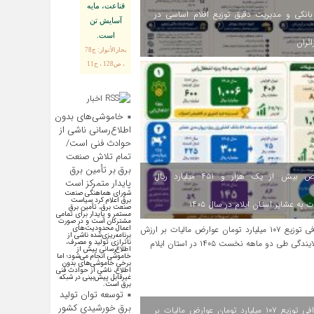
قناعت، مايه
انکی و مدیریت دقیق توزیع اقلام اساسی در
آسايش تن
است.
ائران
بحارالأنوار: ج78
، ص128 ، ح11
اخبار
اقتصادی
خاموشی‌های بدون
اطلاع‌رسانی ناشی از
حوادث فنی است/
تمام تلاش صنعت
برق بر تأمین برق
اختصاص بیش از یک هزار و ۴۵۱ میلیارد ریال
پایدار متمرکز است
شورای هماهنگی صنعت
برق اعلام کرد سیاست
 به عشایر استان ایلام در سال ۱۴۰۵
صنعت برق، تأمین برق
مستمر و پایدار برای تمامی
مشترکان است و در صورت
اعمال محدودیت‌های
برنامه‌ریزی‌شده ناشی از
ناترازی تولید و مصرف،
اطلاع‌رسانی پیش از
خاموشی انجام می‌شود؛ اما
برخی خاموشی‌های بدون
اطلاع، ناشی از حوادث فنی
غیرقابل پیش‌بینی در شبکه
برق است.
توسعه توان تولید
برق خورشیدی کشور
اینفوگرافی توزیع ۱۰۷ میلیارد تومان عوارض مالیات بر