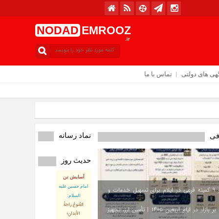
NODAD
EMROOZ
.ir
هی های دولتی
تماس با ما
نماد رسانه
فی
حدیث روز
امروز : دوشنبه / ۱۲ مرداد / ۱۴۰۵
آسایش تن
امام حسین علیه
استقرار ۹ کمیته فرعی در ایلام برای تسهیل خدمات و
السلام:
القُنوعُ راحَةُ
نظارت بر بازار در ایام اربعین ۱۴۰۵ | تأمین ارز، تجهیز
الأبدانِ؛