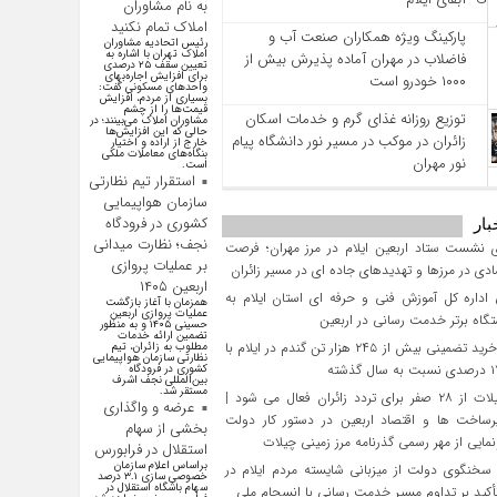
به نام مشاوران
املاک تمام نکنید
پارکینگ ویژه همکاران صنعت آب و
رئیس اتحادیه مشاوران
املاک تهران با اشاره به
فاضلاب در مهران آماده پذیرش بیش از
تعیین سقف ۲۵ درصدی
برای افزایش اجاره‌بهای
۱۰۰۰ خودرو است
واحد‌های مسکونی گفت:
بسیاری از مردم، افزایش
قیمت‌ها را از چشم
توزیع روزانه غذای گرم و خدمات اسکان
مشاوران املاک می‌بینند؛ در
حالی که این افزایش‌ها
زائران در موکب در مسیر نور دانشگاه پیام
خارج از اراده و اختیار
بنگاه‌های معاملات ملکی
نور مهران
است.
استقرار تیم نظارتی
سازمان هواپیمایی
کشوری در فرودگاه
بار
نجف؛ نظارت میدانی
 نشست ستاد اربعین ایلام در مرز مهران؛ فرصت‌
بر عملیات پروازی
دی در مرزها و تهدیدهای جاده‌ ای در مسیر زائران
اربعین ۱۴۰۵
داره کل آموزش فنی و حرفه‌ ای استان ایلام به‌
همزمان با آغاز بازگشت
عملیات پروازی اربعین
گاه برتر خدمت‌ رسانی در اربعین
حسینی ۱۴۰۵ و به منظور
تضمین ارائه خدمات
تحقق خرید تضمینی بیش از ۲۴۵ هزار تن گندم در ایلام با
مطلوب به زائران، تیم
نظارتی سازمان هواپیمایی
کشوری در فرودگاه
بین‌المللی نجف اشرف
مستقر شد.
مرز چیلات از ۲۸ صفر برای تردد زائران فعال می‌ شود |
عرضه و واگذاری
رساخت‌ ها و اقتصاد اربعین در دستور کار دولت
بخشی از سهام
مایی از مهر رسمی گذرنامه مرز زمینی چیلات
استقلال در فرابورس
براساس اعلام سازمان
سخنگوی دولت از میزبانی شایسته مردم ایلام در
خصوصی سازی ۳.۱ درصد
سهام باشگاه استقلال در
تأکید بر تداوم مسیر خدمت‌ رسانی با انسجام ملی