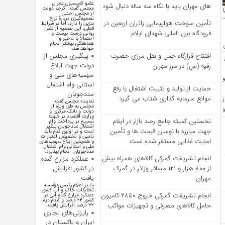
عضو کمیسیون عمران
‌های مهران باید با نگاه سه‌ ساله دنبال شود
مجلس گفت: اگرچه دولت
از مجلس اختیار
تصمیم‌گیری دربارهٔ نرخ
تأمین سوخت هواپیمایی زائران اربعین در
بنزین را دارد، اما در شرایط
فعلی، این تصمیم از نظر
فرودگاه بین المللی شهدای ایلام
روانی درست نیست و
احتمالاً با تاخیر و
هماهنگی بیشتر انجام
خواهد شد؛
پیگیری مجلس از
افتتاح قرارگاه حمل‌ و نقل مرزی حضرت
دولت جهت ابلاغ
رقیه (س) در مرز مهران
سهمیه‌های ملی و
استانی وام اشتغال
حمایت از تولید و تثبیت اشتغال با رفع
مددجویان
موانع سرمایه‌ گذاری شتاب می‌ گیرد
نماینده مجلس گفت:
مجلس به طور ویژه از
دولت و بانک مرکزی و
وزارت اقتصاد در جهت
نخستین کمیته جامع رصد بازار در ایلام
تسریع در پرداخت وام
اشتغال مددجویان پیگیر
جهت مبارزه با نوسان قیمت‌ ها و تأمین
است و در اولین قدم باید
تامین و تخصیص اعتبارات
امنیت غذایی مستقر شده است
و همچنین ابلاغ سهمیه‌های
ملی و استانی وام اشتغال
مددجویان، انجام بپذیرد.
انجام تشریفات گمرکی کالاهای همراه بیش
عملکرد مزارع گندم
در کشور افزایش
از ۸۰۰ هزار و ۱۲۱ مسافر وزائر در گمرک
یافت
مهران
بنا بر اعلام رئیس مؤسسه
تحقیقات خاک و آب کشور،
انجام تشریفات گمرکی خروج ۲۸۵۰ کامیون
عملکرد مزارع گندم آبی در
کشور ۲۴ درصد و گندم دیم
حامل کالاهای مصرفی و تجهیزات مواکب
۳۲ درصد افزایش یافت.
رایزنی‌های تجاری
ایران و پاکستان در