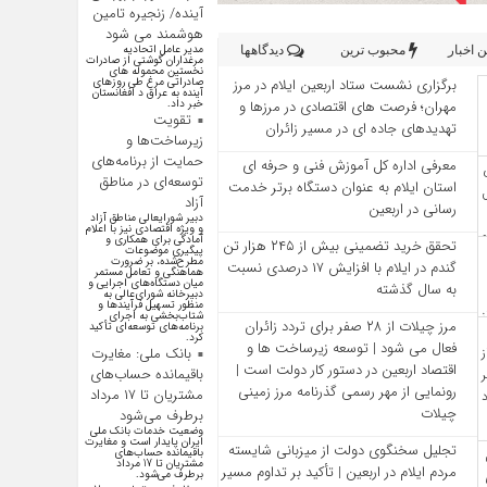
آینده/ زنجیره تامین
هوشمند می شود
مدیر عامل اتحادیه
 اخبار
محبوب ترین
دیدگاهها
مرغداران گوشتی از صادرات
نخستین محموله های
برگزاری نشست ستاد اربعین ایلام در مرز
صادراتی مرغ طی روزهای
آینده به عراق د افغانستان
مهران؛ فرصت‌ های اقتصادی در مرزها و
خبر داد.
تقویت
تهدیدهای جاده‌ ای در مسیر زائران
زیرساخت‌ها و
حمایت از برنامه‌های
معرفی اداره کل آموزش فنی و حرفه‌ ای
توسعه‌ای در مناطق
استان ایلام به‌ عنوان دستگاه برتر خدمت‌
آزاد
رسانی در اربعین
دبیر شورایعالی مناطق آزاد
و ویژه اقتصادی نیز با اعلام
آمادگی برای همکاری و
تحقق خرید تضمینی بیش از ۲۴۵ هزار تن
پیگیری موضوعات
مطرح‌شده، بر ضرورت
گندم در ایلام با افزایش ۱۷ درصدی نسبت
هماهنگی و تعامل مستمر
میان دستگاه‌های اجرایی و
به سال گذشته
دبیرخانه شورای‌عالی به
منظور تسهیل فرآیند‌ها و
شتاب‌بخشی به اجرای
مرز چیلات از ۲۸ صفر برای تردد زائران
برنامه‌های توسعه‌ای تأکید
کرد.
فعال می‌ شود | توسعه زیرساخت‌ ها و
بانک ملی: مغایرت
اقتصاد اربعین در دستور کار دولت است |
باقیمانده حساب‌های
رونمایی از مهر رسمی گذرنامه مرز زمینی
مشتریان تا ۱۷ مرداد
چیلات
برطرف می‌شود
وضعیت خدمات بانک ملی
ایران پایدار است و مغایرت‌
تجلیل سخنگوی دولت از میزبانی شایسته
باقیمانده حساب‌های
مشتریان تا 17 مرداد
مردم ایلام در اربعین | تأکید بر تداوم مسیر
برطرف می‌شود.