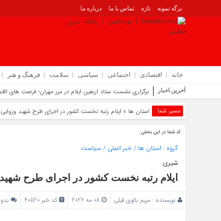
برگه نمونه
تازه
تماس با ما
درباره ما
خانه
اقتصادی
اجتماعی
سیاسی
سلامت
فرهنگ و هنر
آخرین اخبار
برگزاری نشست ستاد اربعین ایلام در مرز مهران؛ فرصت‌ های اقتص
معرفی اداره کل آموزش فنی و حرفه‌ ای استان ایلام به‌ عنوان دستگاه برتر خدمت
مسیر شما
استان ها
» ایلام رتبه نخست کشور در اجرای طرح شهید وزوایی 
تحقق خرید تضمینی بیش از ۲۴۵ هزار تن گندم در ایلام با افزایش ۱۷ درصدی نسبت به سال گذشته
مرز چیلات از ۲۸ صفر برای تردد زائران فعال می‌ شود | توسعه زیرساخت‌ ها و اقتصاد اربعین در دستور کار دولت است | رونمایی از مهر رسمی گذرنامه مرز زمینی چیلات
کد شما در این بخش
تجلیل سخنگوی دولت از میزبانی شایسته مردم ایلام در اربعین | تأکید بر تداو
اسکان ۳ هزار و ۵۰ نفر ایثارگر در زائرسراهای بنیاد شهید در مهران؛ ۶ هزار اقلام فرهنگی در موکب سلام شهید توزیع شد
گروه :
استان ها
/
خبر اصلی
/
سیاست
ذخایر خون استان ایلام برای روزهای پایانی اربعین با وجود افزایش تردد تأمین 
شیری:
گسترش همکاری‌ های آموزش و پرورش و دانشگاه ملی مهارت استان ایلام در مس
ایلام رتبه نخست کشور در اجرای طرح شهید
نویسنده :
مریم بالوی فیلی
08 مه 2026
کد خبر 40520
بدون