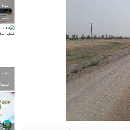
شبکه ب
مسیر ز
تسهیلات