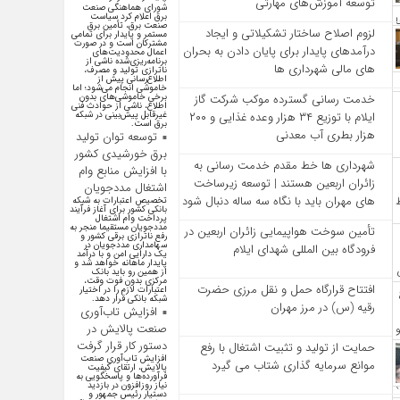
توسعه آموزش‌های مهارتی
شورای هماهنگی صنعت
برق اعلام کرد سیاست
صنعت برق، تأمین برق
لزوم اصلاح ساختار تشکیلاتی و ایجاد
مستمر و پایدار برای تمامی
مشترکان است و در صورت
درآمدهای پایدار برای پایان دادن به بحران‌
اعمال محدودیت‌های
برنامه‌ریزی‌شده ناشی از
های مالی شهرداری‌ ها
ناترازی تولید و مصرف،
اطلاع‌رسانی پیش از
خاموشی انجام می‌شود؛ اما
برخی خاموشی‌های بدون
خدمت رسانی گسترده موکب شرکت گاز
اطلاع، ناشی از حوادث فنی
غیرقابل پیش‌بینی در شبکه
ایلام با توزیع ۳۴ هزار وعده غذایی و ۲۰۰
برق است.
هزار بطری آب معدنی
توسعه توان تولید
برق خورشیدی کشور
شهرداری‌ ها خط مقدم خدمت ‌رسانی به
با افزایش منابع وام
زائران اربعین هستند | توسعه زیرساخت
اشتغال مددجویان
‌های مهران باید با نگاه سه‌ ساله دنبال شود
تخصیص اعتبارات به شبکه
بانکی کشور برای آغاز فرآیند
پرداخت وام اشتغال
مددجویان مستقیما منجر به
تأمین سوخت هواپیمایی زائران اربعین در
رفع ناترازی برقی کشور و
سهامداری مددجویان در
فرودگاه بین المللی شهدای ایلام
یک دارایی امن و با درآمد
پایدار ماهانه خواهد شد و
از همین رو باید بانک
مرکزی بدون فوت وقت،
افتتاح قرارگاه حمل‌ و نقل مرزی حضرت
اعتبارات لازم را در اختیار
شبکه بانکی قرار دهد.
رقیه (س) در مرز مهران
افزایش تاب‌آوری
صنعت پالایش در
دستور کار قرار گرفت
حمایت از تولید و تثبیت اشتغال با رفع
افزایش تاب‌آوری صنعت
موانع سرمایه‌ گذاری شتاب می‌ گیرد
پالایش، ارتقای کیفیت
فرآورده‌ها و پاسخگویی به
نیاز روزافزون در بازدید
دستیار رئیس جمهور و