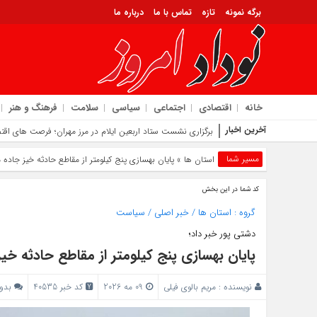
برگه نمونه
تازه
تماس با ما
درباره ما
خانه
اقتصادی
اجتماعی
سیاسی
سلامت
فرهنگ و هنر
آخرین اخبار
معرفی اداره ک
مسیر شما
استان ها
» پایان بهسازی پنج کیلومتر از مقاطع حادثه‌ خیز جاده 
کد شما در این بخش
گروه :
استان ها
/
خبر اصلی
/
سیاست
دشتی پور خبر داد؛
پایان بهسازی پنج کیلومتر از مقاطع حادثه‌ خی
نویسنده :
مریم بالوی فیلی
09 مه 2026
کد خبر 40535
بدو