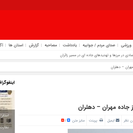
ورزشی
صدای مردم / جوابیه
یادداشت
مصاحبه
گزارش
استان ها
آگ
مهران – دهلران
اینفوگرا
ز جاده مهران – دهلران
ن نظر
ایمیل
پرینت
سایز متن
/