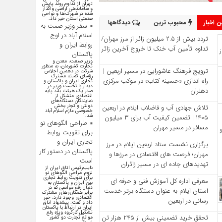
تهران از تداوم روند پایش
و ساماندهی اراضی واگذار
شده در شهرک‌ها و نواحی
صنعتی استان خبر داد.
 اخبار
محبوب ترین
دیدگاهها
سفر وزیر صمت به
اسلام آباد در اوج
تردد بیش از ۲.۵ میلیون زائر از مرز مهران/
روابط ایران و
تداوم تأمین آب خنک تا خروج آخرین زائر
پاکستان
وزیر صنعت، معدن و
تجارت کشورمان، به منظور
ترویج فرهنگ عاشورایی در مسیر اربعین |
شرکت در دهمین اجلاس
رؤسای کمیته مشترک
راه‌ اندازی «حسینه کتاب» در موکب مرکزی
تجاری ایران و پاکستان و
دیدار با نخست وزیر در
دهلران
صدر یک هیئت بلند پایه
اقتصادی متشکل از
نمایندگان دستگاه‌های
دولتی و تجار بخش
تلاش جهادی آب و فاضلاب ایلام در اربعین
خصوصی عازم اسلام آباد
شد.
۱۴۰۵ | تضمین کیفیت آب برای ۳ میلیون
طراحی الگوهای نو
مسافر در مسیر مهران
برای تقویت روابط
تجاری ایران و
برگزاری نشست ستاد اربعین ایلام در مرز
پاکستان در دستور کار
مهران؛ فرصت‌ های اقتصادی در مرزها و
است
تهدیدهای جاده‌ ای در مسیر زائران
نایب‌رئیس اتاق ایران از
لزوم طراحی الگوهای نو
برای تقویت روابط تجاری
معرفی اداره کل آموزش فنی و حرفه‌ ای
بین ایران و پاکستان به
دنبال رفع موانعی که در
استان ایلام به‌ عنوان دستگاه برتر خدمت‌
برابر همکاری‌های مشترک
اقتصادی وجود دارد، خبر
رسانی در اربعین
داد و گفت: پیشنهاد اتاق
ایران در ارتباط با پاکستان
تشکیل کارگروه ویژه رفع
تحقق خرید تضمینی بیش از ۲۴۵ هزار تن
موانع تجارت دو کشور