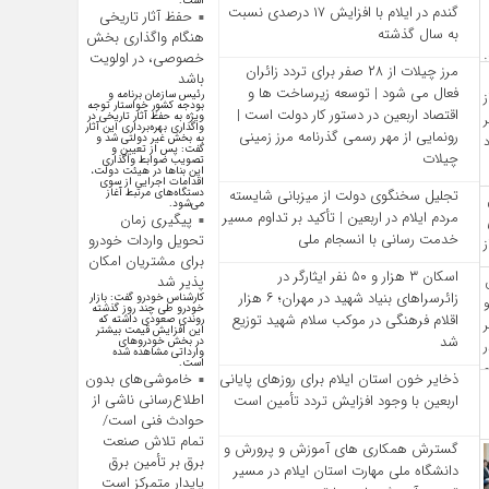
است.
گندم در ایلام با افزایش ۱۷ درصدی نسبت
حفظ آثار تاریخی
به سال گذشته
هنگام واگذاری بخش
خصوصی، در اولویت
مرز چیلات از ۲۸ صفر برای تردد زائران
باشد
فعال می‌ شود | توسعه زیرساخت‌ ها و
رئیس سازمان برنامه و
بودجه کشور خواستار توجه
اقتصاد اربعین در دستور کار دولت است |
ویژه به حفظ آثار تاریخی در
واگذاری بهره‌برداری این آثار
رونمایی از مهر رسمی گذرنامه مرز زمینی
به بخش غیر دولتی شد و
گفت: پس از تعیین و
چیلات
تصویب ضوابط واگذاری
این بنا‌ها در هیئت دولت،
اقدامات اجرایی از سوی
تجلیل سخنگوی دولت از میزبانی شایسته
دستگاه‌های مرتبط آغاز
می‌شود.
مردم ایلام در اربعین | تأکید بر تداوم مسیر
پیگیری زمان
خدمت‌ رسانی با انسجام ملی
تحویل واردات خودرو
برای مشتریان امکان
اسکان ۳ هزار و ۵۰ نفر ایثارگر در
پذیر شد
زائرسراهای بنیاد شهید در مهران؛ ۶ هزار
کارشناس خودرو گفت: بازار
خودرو طی چند روز گذشته
اقلام فرهنگی در موکب سلام شهید توزیع
روندی صعودی داشته که
این افزایش قیمت بیشتر
شد
در بخش خودرو‌های
وارداتی مشاهده شده
است.
ذخایر خون استان ایلام برای روزهای پایانی
خاموشی‌های بدون
اطلاع‌رسانی ناشی از
اربعین با وجود افزایش تردد تأمین است
حوادث فنی است/
تمام تلاش صنعت
گسترش همکاری‌ های آموزش و پرورش و
برق بر تأمین برق
دانشگاه ملی مهارت استان ایلام در مسیر
پایدار متمرکز است