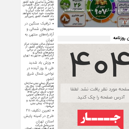
نظامی و سایبری علیه کشور
اقدام کردند، جنگ اقتصادی
را نیز در دستور کار قرار
ارزش افزوده و آلایندگی طی دو ماهه نخست ۱۴۰۵ در
داده‌اند، اما ملت ایران با
مقاومت خود اجازه نخواهد
داد اقتصاد کشور زمین‌گیر
شود.
یلام
ترافیک سنگین در
محورهای شمالی و
آزادراه‌های منتهی به
روزنامه
تهران
مسئول سالن عملیات مرکز
مدیریت راه‌های کشور، از
ترافیک سنگین در برخی
محور‌های شمالی و
آزادراه‌های منتهی به تهران
خبر داد.
وزش باد شدید
طی ۵ روز آینده در
نواحی شمال شرق
کشور
مدیرکل پیش بینی سازمان
هواشناسی گفت: پنج روز
آینده در شمال شرق، شرق،
جنوب شرق، برخی نقاط
مرکز و دامنه‌های جنوبی
البرز مرکزی در برخی
ساعات وزش باد شدید و
گردوخاک پیش بینی
می‌شود.
تعیین تکلیف ۲۱۱
طرح در کمیته پایش
استان تهران
مدیرعامل شرکت
شهرک‌های صنعتی استان