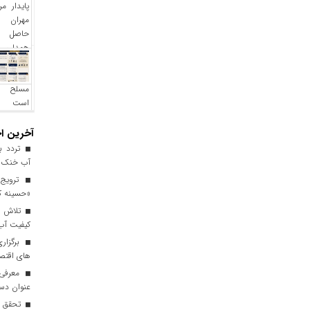
آخرین اخ
آب خنک تا
ترویج 
«حسینه ک
کیفیت آب برای ۳ میلیون مس
برگزاری
های اقتصا
معرفی ا
عنوان دست