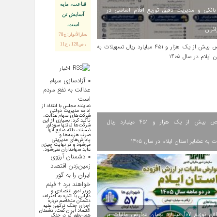
قناعت، مايه
انکی و مدیریت دقیق توزیع اقلام اساسی در
آسايش تن
است.
ائران
بحارالأنوار: ج78
، ص128 ، ح11
اخبار
اقتصادی
آزادسازی سهام
عدالت به نفع مردم
است
نماینده مجلس با انتقاد از
ادامه مدیریت دولتی
شرکت‌های سهام عدالت،
تأکید کرد: بسیاری از این
اختصاص بیش از یک هزار و ۴۵۱ میلیارد ریال
شرکت‌ها نه‌تنها سودآور
نیستند، بلکه منابع آنها
صرف هزینه‌ها و
پاداش‌های مدیریتی
 به عشایر استان ایلام در سال ۱۴۰۵
می‌شود و در نهایت چیزی
عاید سهامداران نمی‌شود.
دشمنان آرزوی
زمین‌زدن اقتصاد
ایران را به گور
خواهند برد + فیلم
وزیر امور اقتصادی و
دارایی با اشاره به اعتراف
دشمنان متخاصم درباره
اجرای جنگ ترکیبی علیه
اقتصاد ایران گفت: دشمنان
اینفوگرافی توزیع ۱۰۷ میلیارد تومان عوارض مالیات بر
همان‌طور که در جنگ