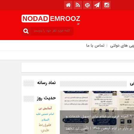
NODAD
EMROOZ
.ir
هی های دولتی
تماس با ما
امروز : سه‌شنبه / ۱۳ مرداد / ۱۴۰۵
نماد رسانه
فی
حدیث روز
آسایش تن
امام حسین علیه
استقرار ۹ کمیته فرعی در ایلام برای تسهیل خدمات و
السلام:
القُنوعُ راحَةُ
نظارت بر بازار در ایام اربعین ۱۴۰۵ | تأمین ارز، تجهیز
الأبدانِ؛