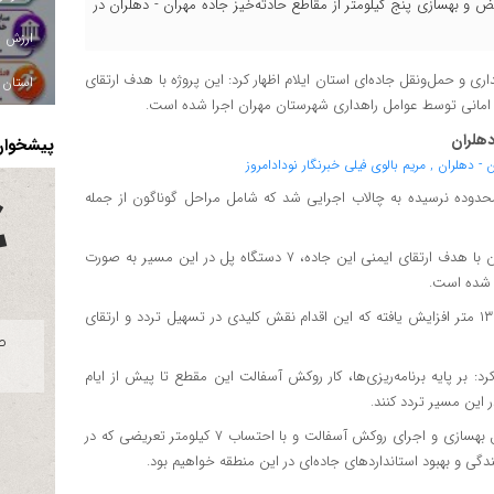
ریض و بهسازی پنج کیلومتر از مقاطع حادثه‌خیز جاده مهران - دهلران در
ری و حمل‌ونقل جاده‌ای استان ایلام اظهار کرد: این پروژه با هدف ارتقای
استان ا
 امانی توسط عوامل راهداری شهرستان مهران اجرا شده است.
دهلران
پیشخوان 
ر محدوده نرسیده به چالاب اجرایی شد که شامل مراحل گوناگون از جمله
مدیرکل راهداری و حمل‌ونقل جاده‌ای استان ایلام یادآور شد: همچنین با هدف ارتقای ایمنی این جاده، ۷ دستگاه پل در این مسیر به‌ صورت
ض شده است.
دشتی پور تاکید کرد: در قالب این طرح عرض مسیر از هفت متر به ۱۳ متر افزایش یافته که این اقدام نقش کلیدی در تسهیل تردد و ارتقای
د: بر پایه برنامه‌ریزی‌ها، کار روکش آسفالت این مقطع تا پیش از ایام
 این مسیر تردد کنند.
مدیرکل راهداری و حمل‌ونقل جاده‌ای استان ایلام افزود: با پایان کامل بهسازی و اجرای روکش آسفالت و با احتساب ۷ کیلومتر تعریضی که در
ی و بهبود استانداردهای جاده‌ای در این منطقه خواهیم بود.