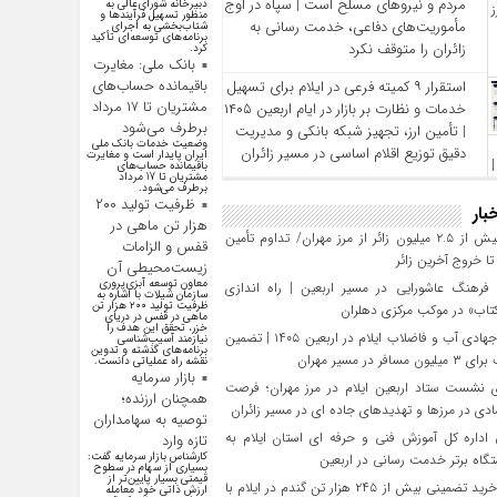
مردم و نیروهای مسلح است | سپاه در اوج
دبیرخانه شورای‌عالی به
منظور تسهیل فرآیند‌ها و
مأموریت‌های دفاعی، خدمت‌ رسانی به
شتاب‌بخشی به اجرای
برنامه‌های توسعه‌ای تأکید
زائران را متوقف نکرد
کرد.
بانک ملی: مغایرت
باقیمانده حساب‌های
استقرار ۹ کمیته فرعی در ایلام برای تسهیل
مشتریان تا ۱۷ مرداد
خدمات و نظارت بر بازار در ایام اربعین ۱۴۰۵
برطرف می‌شود
| تأمین ارز، تجهیز شبکه بانکی و مدیریت
وضعیت خدمات بانک ملی
دقیق توزیع اقلام اساسی در مسیر زائران
ایران پایدار است و مغایرت‌
باقیمانده حساب‌های
مشتریان تا 17 مرداد
برطرف می‌شود.
ظرفیت تولید ۲۰۰
بار
هزار تن ماهی در
تردد بیش از ۲.۵ میلیون زائر از مرز مهران/ تداوم تأمین
قفس و الزامات
 خروج آخرین زائر
زیست‌محیطی آن
معاون توسعه آبزی‌پروری
فرهنگ عاشورایی در مسیر اربعین | راه‌ اندازی
سازمان شیلات با اشاره به
ظرفیت تولید ۲۰۰ هزار تن
تاب» در موکب مرکزی دهلران
ماهی در قفس در دریای
خزر، تحقق این هدف را
تلاش جهادی آب و فاضلاب ایلام در اربعین ۱۴۰۵ | تضمین
نیازمند آسیب‌شناسی
برنامه‌های گذشته و تدوین
افر در مسیر مهران
نقشه راه عملیاتی دانست.
بازار سرمایه
 نشست ستاد اربعین ایلام در مرز مهران؛ فرصت‌
همچنان ارزنده؛
دی در مرزها و تهدیدهای جاده‌ ای در مسیر زائران
توصیه به سهامداران
داره کل آموزش فنی و حرفه‌ ای استان ایلام به‌
تازه وارد
کارشناس بازار سرمایه گفت:
گاه برتر خدمت‌ رسانی در اربعین
بسیاری از سهام در سطوح
قیمتی بسیار پایین‌تر از
تحقق خرید تضمینی بیش از ۲۴۵ هزار تن گندم در ایلام با
ارزش ذاتی خود معامله