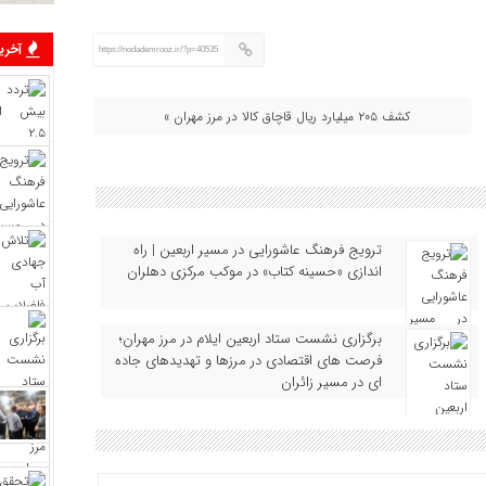
آخرین
https://nodademrooz.ir/?p=40535
کشف ۲۰۵ میلیارد ریال قاچاق کالا در مرز مهران »
ترویج فرهنگ عاشورایی در مسیر اربعین | راه‌
اندازی «حسینه کتاب» در موکب مرکزی دهلران
برگزاری نشست ستاد اربعین ایلام در مرز مهران؛
فرصت‌ های اقتصادی در مرزها و تهدیدهای جاده‌
ای در مسیر زائران