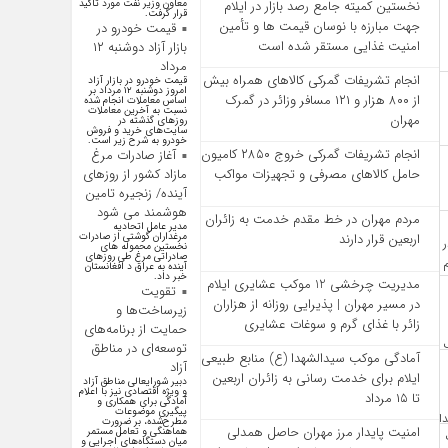
معاون وزیر نفت مورد تاکید
نخستین کمیته جامع رصد بازار در ایلام
قرار گرفت.
جهت مبارزه با نوسان قیمت‌ ها و تأمین
قیمت خودرو در
امنیت غذایی مستقر شده است
بازار آزاد دوشنبه ۱۲
مرداد
انجام تشریفات گمرکی کالاهای همراه بیش
قیمت خودرو در بازار آزاد
امروز دوشنبه ۱۲ مرداد بر
از ۸۰۰ هزار و ۱۲۱ مسافر وزائر در گمرک
اساس معاملات انجام شده
نسبت به آخرین معاملات
مهران
روز‌های گذشته در
سایت‌های خرید و فروش
خودرو به شرح زیر است.
انجام تشریفات گمرکی خروج ۲۸۵۰ کامیون
آغاز صادرات مرغ
مازاد کشور از روزهای
حامل کالاهای مصرفی و تجهیزات مواکب
آینده/ زنجیره تامین
هوشمند می شود
مردم مهران در خط مقدم خدمت به زائران
مدیر عامل اتحادیه
مرغداران گوشتی از صادرات
اربعین قرار دارند
نخستین محموله های
صادراتی مرغ طی روزهای
آینده به عراق د افغانستان
خبر داد.
مدیریت چرخشی 12 موکب‌ عشایری ایلام
تقویت
در مسیر مهران | پذیرایی روزانه از هزاران
زیرساخت‌ها و
زائر با غذای گرم و سوغات عشایری
حمایت از برنامه‌های
توسعه‌ای در مناطق
آمادگی موکب سیدالشهدا (ع) منابع طبیعی
آزاد
ایلام برای خدمت‌ رسانی به زائران اربعین
دبیر شورایعالی مناطق آزاد
و ویژه اقتصادی نیز با اعلام
تا ۱۵ مرداد
آمادگی برای همکاری و
پیگیری موضوعات
مطرح‌شده، بر ضرورت
امنیت پایدار مرز مهران حاصل همدلی
هماهنگی و تعامل مستمر
میان دستگاه‌های اجرایی و