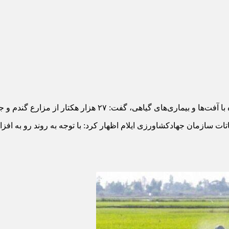
 هکتار از مزارع گندم و جو استان ضد آفت سن غلات سم‌پاشی شد.
تات سازمان جهادکشاورزی ایلام اظهار کرد: با توجه به روند رو به ا