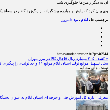
آن به دیگر زمین‌ها جلوگیری شد.
وی بیان کرد که پایش و مبارزه پیشگیرانه از زنگ‌زرد گندم در سطح یک
برچسب ها :
ایلام
,
نودادامروز
https://nodademrooz.ir/?p=40544
« کشف ۲۰۵ میلیارد ریال قاچاق کالا در مرز مهران
ستاد تسهیل موانع تولید استان ایلام موانع ۱۱ واحد تولیدی را پیگیری کرد »
نوشته های مشابه
معرفی اداره کل آموزش فنی و حرفه‌ ای استان ایلام به‌ عنوان دستگا