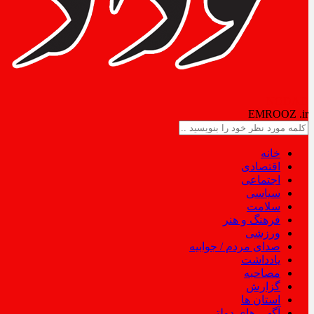
NODAD
EMROOZ
.ir
خانه
اقتصادی
اجتماعی
سیاسی
سلامت
فرهنگ و هنر
ورزشی
صدای مردم / جوابیه
یادداشت
مصاحبه
گزارش
استان ها
آگهی های دولتی