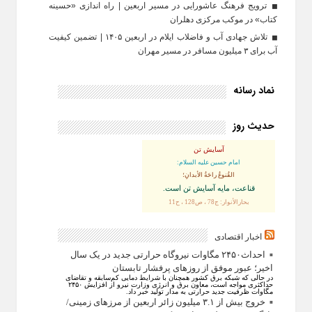
ترویج فرهنگ عاشورایی در مسیر اربعین | راه‌ اندازی «حسینه
کتاب» در موکب مرکزی دهلران
تلاش جهادی آب و فاضلاب ایلام در اربعین ۱۴۰۵ | تضمین کیفیت
آب برای ۳ میلیون مسافر در مسیر مهران
نماد رسانه
حدیث روز
آسایش تن
امام حسین علیه السلام:
القُنوعُ راحَةُ الأبدانِ؛
قناعت، مايه آسايش تن است.
بحارالأنوار: ج78 ، ص128 ، ح11
اخبار اقتصادی
احداث۲۴۵۰ مگاوات نیروگاه حرارتی جدید در یک سال
اخیر؛ عبور موفق از روز‌های پرفشار تابستان
در حالی که شبکه برق کشور همچنان با شرایط دمایی کم‌سابقه و تقاضای
حداکثری مواجه است، معاون برق و انرژی وزارت نیرو از افزایش ۲۴۵۰
مگاوات ظرفیت جدید حرارتی به مدار تولید خبر داد.
خروج بیش از ۳.۱ میلیون زائر اربعین از مرزهای زمینی/