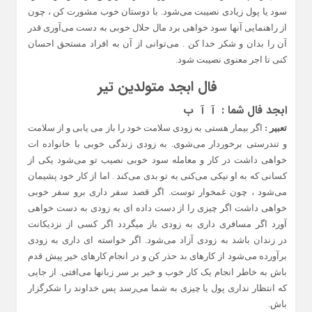
سود یا پول زیادی نصیبت می‌شود. با دوستان خوب مشورت کن ، چون
از راهنمایی آنها سود خواهی برد مال حلال خوبی به دست می‌آوری قدر
آن را بدان و شکر خدا کن . می‌توانی از آن به افراد مستحق احسان
کنی تا اجر معنوی نصیبت شود.
فال ابجد متولدین تیر
ابجد فال شما :
آ آ ب
تعبیر :
اگر بیمار هستی به زودی سلامت خود را باز می یابی و از سلامت
و تندرستی برخوردار می‌شوی. به زودی زندگی خوبی با خانواده ات
خواهی داشت در کار و معامله سود خوبی نصیب تو می‌شود یکی از
کسانی که به او نیکی می‌کنی به تو بدی می‌کند . اما از کار خود پشیمان
می‌شود ، چون غمخوار توست. اگر قصد سفر داری برو سفر خوبی
خواهی داشت اگر چیزی را از دست داده ای به زودی به دست خواهی
آورد اگر مسافری داری به زودی باز میگردد اگر کسی از نزدیکانت
در زندان باشد به زودی آزاد می‌شود. اگر خواسته ای داری به زودی
برآورده می‌شود از کارهای بد حذر کن و در انجام کارهای خیر پیش قدم
باش به خاطر انجام یک کار خوب و خیر بر سر زبانها می‌افتی. از جایی
که انتظار نداری پول یا چیزی به شما می‌رسد پس خداوند را شکرگزار
باش.