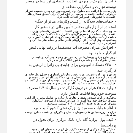
ایران، شریک راهبردی اتحادیه اقتصادی اوراسیا در مسیر
توسعه تجارت و همگرایی منطقه‌ای
وزیر صمت با قرائت پیام معاون اول رئیس‌جمهور در دومین نشست شورای
بین‌دولتی اتحادیه اقتصادی اوراسیا، بر عزم ایران برای تعمیق همکاری‌های
اقتصادی با کشورهای عضو این اتحادیه تأکید کرد.
حمایت‌های سه‌گانه از کسب‌وکارهای متاثر از جنگ/
استفاده از ابزارهای مختلف تأمین مالی در دستور کار
معاون سیاست‌گذاری اقتصادی وزیر اقتصاد با تشریح برنامه‌های وزارت
اقتصاد برای حمایت از کسب‌وکار‌های متاثر از جنگ، گفت: در دبیرخانه
حمایت از کسب‌وکار‌های متاثر از جنگ، سه گروه اقدام شامل تأمین مالی
مستقیم، تسهیل استفاده از ابزار‌های تأمین مالی و حمایت‌های مالیاتی و
گمرکی در حال پیگیری است.
افزایش میزان مصرف آب مستقیماً بر رقم نهایی قبض
اثرگذار خواهد بود
در پی طرح برخی پرسش‌ها درباره افزایش رقم قبوض آب در تابستان
امسال، شرکت آب و فاضلاب کشور اطلاعیه ای صادر کرد.
۷۳۸۰ دستگاه اتوبوس برای جابه‌جایی زائران اربعین به
کارگیری شد
معاون وزیر راه و شهرسازی و رئیس سازمان راهداری و حمل‌ونقل جاده‌ای
گفت: در ایام سفرهای اربعین سال جاری، ۷۳۸۰ دستگاه اتوبوس به‌منظور
جابه‌جایی زائران حسینی به‌ کار گرفته شده و نسبت به اربعین سال گذشته با
افزایش مشارکت حدود ۱۰۰۰ دستگاه اتوبوس همراه بوده است.
واردات ۲۵ هزار خودروی کارکرده در سال ۱۴۰۵/ مصرف
سوخت خودرو‌ها قابلیت کاهش دارد
سخنگوی وزارت صنعت، معدن و تجارت با اشاره به عوامل مؤثر بر افزایش
مصرف سوخت خودرو‌ها گفت: در صورت استفاده از سوخت استاندارد،
مصرف خودرو‌ها به حدود ۷.۲ لیتر در ۱۰۰ کیلومتر می‌رسد.
آغاز عملیات سه میدان بزرگ نفتی کشور کلید خورد
قرارداد پروژه میادین نفتی سومار، سامان و دلاوران در نشست طرح توسعه
منعقد شد.
کیف پول ایران؛ گام تازه بانک مرکزی برای تحول در
پرداخت‌ها
به تازگی بانک مرکزی از توسعه «کیف پول ایران» به عنوان ابزار جدید
پرداخت الکترونیکی بر بستر کد‌های دستوری تلفن همراه خبر داده است.