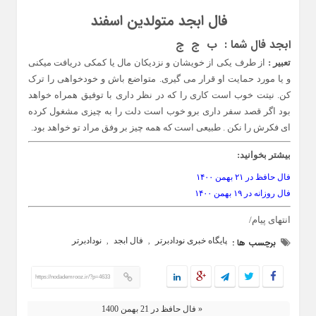
فال ابجد متولدین اسفند
ابجد فال شما : ب ج ج
تعبیر :
از طرف یکی از خویشان و نزدیکان مال یا کمکی دریافت میکنی
و یا مورد حمایت او قرار می گیری. متواضع باش و خودخواهی را ترک
کن. نیتت خوب است کاری را که در نظر داری با توفیق همراه خواهد
بود اگر قصد سفر داری برو خوب است دلت را به چیزی مشغول کرده
ای فکرش را نکن . طبیعی است که همه چیز بر وفق مراد تو خواهد بود.
بیشتر بخوانید:
فال حافظ در ۲۱ بهمن ۱۴۰۰
فال روزانه در ۱۹ بهمن ۱۴۰۰
انتهای پیام/
پایگاه خبری نودادبرتر
فال ابجد
نودادبرتر
برچسب ها :
,
,
https://nodademrooz.ir/?p=4633
« فال حافظ در 21 بهمن 1400