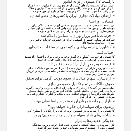
بازگشت ۲.۷ میلیون زائر به کشور
رئیس مرکز مدیریت راه‌های کشور از خروج بیش از ۳ میلیون و ۱۰۲ هزار
زائر اربعین از مرزهای شش‌گانه زمینی و بازگشت حدود ۲ میلیون و ۷۶۵
هزار زائر به کشور تا ساعت ۲۴ روز بیست‌ویکم طرح اربعین خبر داد
ارتقای مبادلات تجاری ایران با کشور‌های عضو اتحادیه
اقتصادی اوراسیا
وزیر صنعت، معدن و تجارت جمهوری اسلامی ایران، ضمن اعلام پایان
موفقیت‌آمیز دومین نشست شورای بین‌دولتی اتحادیه اقتصادی اوراسیا در
قرقیزستان، از تصویب جمع‌بندی‌های راهبردی این اجلاس خبر داد.
جزئیات تأخیر پرواز تهران ـ استانبول اعلام شد
شرکت هواپیمایی جمهوری اسلامی ایران در خصوص جزئیات تأخیر پرواز
تهران_ استانبول توضیح داد.
کشاورزان از سم‌پاشی و کوددهی در ساعات بعدازظهر
اجتناب کنند
کارشناس هواشناسی کشاورزی گفت:توجه به رعد و برق و احتمال باد شدید
از سم پاشی و کوددهی برگی در ساعات بعدازظهر خودداری شود.
قیمت خودرو در بازار آزاد جمعه ۱۶ مرداد
قیمت خودرو در بازار آزاد امروز جمعه ۱۶ مرداد بر اساس معاملات انجام
شده نسبت به آخرین معاملات روز‌های گذشته در سایت‌های خرید و فروش
خودرو به شرح زیر است.
آزادسازی سهام عدالت از سوی دولت، گامی برای تحقق
حقوق مالکانه مردم و تکمیل خصوصی‌سازی
نماینده مجلس گفت: تا زمانی که سهامداران امکان مدیریت و تصمیم‌گیری
درباره دارایی خود را نداشته باشند، اهداف این طرح به طور کامل محقق
نخواهد شد و آزادسازی سهام عدالت باید با هدف واگذاری اختیار واقعی به
مردم در دستور کار قرار گیرد.
بازار سرمایه همچنان ارزنده/ در شرایط فعلی بهترین
پرتفوی برای سهامداران چگونه خواهد بود؟
کارشناس بازار سرمایه در خصوص روند حرکتی بازار نکاتی را مطرح کرد.
شاخص‌های بازار سهام سوار بر مدار صعودی/ ورود
نقدینگی حقیقی‌ها به بازار
بازار سرمایه در هفته گذشته با ثبت بازدهی قابل توجه و ورود نقدینگی
حقیقی، یکی از هفته‌های سبز معاملاتی خود را پشت سر گذاشت.