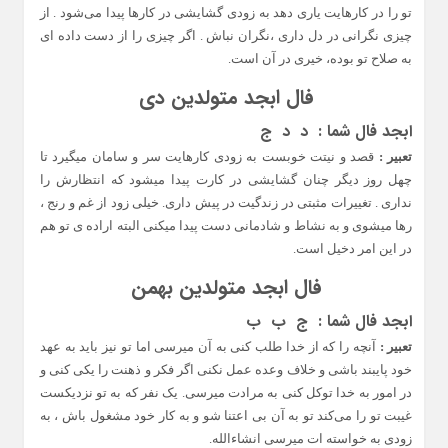
تو را در کارهایت یاری دهد به زودی گشایشی در کارها پیدا می‌شود . از
چیزی نگرانی در دل داری ،نگران نباش . اگر چیزی را از دست داده ای
به صلاح تو بوده، خیری در آن است.
فال ابجد متولدین دی
ابجد فال شما : د د ج
تعبیر :
قصد و نیتت خوبست به زودی کارهایت سر و سامان میگیرد تا
چهل روز دیگر چنان گشایشی در کارت پیدا میشود که انتظارش را
نداری . تغییرات مثبتی در زندگیت در پیش داری. خیلی زود از غم و رنج ،
رها میشوی و به نشاط و شادمانی دست پیدا میکنی البته اراده ی تو هم
در این امر دخیل است.
فال ابجد متولدین بهمن
ابجد فال شما : ج ب ب
تعبیر :
آنچه را که از خدا طلب کنی به آن میرسی اما تو نیز باید به عهد
خود پایبند باشی و خلاف وعده عمل نکنی اگر فکر و ذهنت را یکی کنی و
در امور به خدا توکل کنی به مرادت میرسی. یک نفر که به تو نزدیکست
غیبت تو را می‌کند تو به آن بی اعتنا شو و به کار خود مشغول باش ، به
زودی به خواسته ات میرسی انشاءالله.