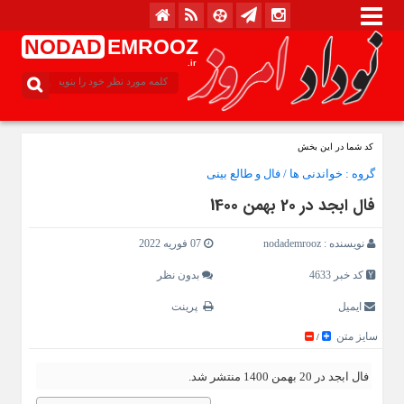
NODAD
EMROOZ
.ir
کد شما در این بخش
گروه :
خواندنی ها
/
فال و طالع بینی
فال ابجد در 20 بهمن 1400
نویسنده :
nodademrooz
07 فوریه 2022
کد خبر 4633
بدون نظر
ایمیل
پرینت
سایز متن
/
فال ابجد در 20 بهمن 1400 منتشر شد.