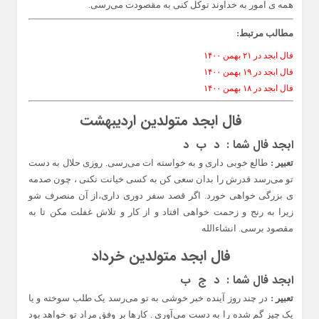
همه ی امور به خداوند توکل کنی به مقصودت می‌رسی.
مطالب مرتبط:
فال ابجد در ۲۱ بهمن ۱۴۰۰
فال ابجد در ۱۹ بهمن ۱۴۰۰
فال ابجد در ۱۸ بهمن ۱۴۰۰
فال ابجد متولدین اردیبهشت
ابجد فال شما :
د ب د
تعبیر :
طالع خوبی داری و به خواسته ات می‌رسی. روزی حلال به دست
تو می‌رسد قدرش را بدان سعی کن به کسی خیانت نکنی ، چون صدمه
ی بزرگی خواهی خورد. اگر قصد سفر دوری داری،از آن منصرف شو
زیرا به رنج و زحمت خواهی افتاد و از کار و تلاش غفلت مکن تا به
مقصود برسی. انشاءالله
فال ابجد متولدین خرداد
ابجد فال شما : د ج ب
تعبیر :
در چند روز آینده خبر خوشی به تو می‌رسد یک طلب سوخته و یا
یک چیز گم شده را به دست می‌آوری . کارها بر وفق مراد تو خواهد بود