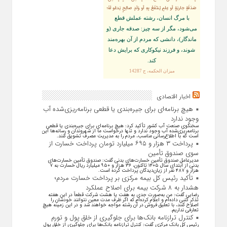
صَدَقَةٍ جاريَةٍ أو عِلمٍ يُنتَفَعُ بِهِ أو وَلَدٍ صالِحٍ يَدعُو لَهُ؛
با مرگ انسان، رشته عملش قطع
مى‌شود، مگر از سه چيز: صدقه جارى (و
ماندگار)، دانشى كه مردم از آن بهره‏‌مند
شوند، و فرزند نيكوكارى كه برايش دعا
كند.
ميزان الحكمه، ح 14287
اخبار اقتصادی
هیچ برنامه‌ای برای جیره‌بندی یا قطعی برنامه‌ریزی‌شده آب
وجود ندارد
سخنگوی صنعت آب کشور تأکید کرد: هیچ برنامه‌ای برای جیره‌بندی یا قطعی
برنامه‌ریزی‌شده آب وجود ندارد و تنها درخواست ما از شهروندان و رسانه‌ها این
است که با اطلاع‌رسانی مناسب، مردم را به مدیریت مصرف تشویق کنند.
پرداخت ۳ هزار و ۶۹۵ میلیارد تومان پرداخت خسارت از
سوی صندوق تأمین
مدیرعامل صندوق تأمین خسارت‌های بدنی گفت: صندوق تأمین خسارت‌های
بدنی از ابتدای سال ۱۴۰۵ تاکنون، ۳۶ هزار و ۹۵۰ میلیارد ریال خسارت به ۷
هزار و ۴۸۷ نفر از زیان‌دیدگان پرداخت کرده است.
تأکید رئیس کل بیمه مرکزی بر پرداخت خسارت مردم؛
هشدار به ۸ شرکت‌ بیمه برای اصلاح عملکرد
رضایی گفت: من به‌صورت جدی به هفت یا هشت شرکت قطعاً در این هفته
تذکر کتبی داده‌ام و اعلام کرده‌ام که اگر ظرف مدت معین نتوانند خودشان را
اصلاح کنند، با تعلیق فروش در آن رشته مواجه خواهند شد و در این زمینه هیچ
تعارفی نداریم.
کنترل ترازنامه بانک‌ها برای جلوگیری از خلق پول و تورم
رئیس کل بانک مرکزی گفت: کنترل ترازنامه بانک‌ها برای جلوگیری از خلق پول