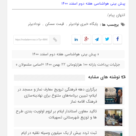
پیش بینی هواشناسی هفته دوم اسفند ۱۴۰۰
انتهای پیام/
پایگاه خبری نوادبرتر
قیمت مسکن
نودادبرتر
برچسب ها :
,
,
https://nodademrooz.ir/?p=4844
« پیش بینی هواشناسی هفته دوم اسفند 1400
جزئیات پرداخت یارانه 100 هزارتومانی 22 بهمن 1400 +اسامی مشمولان »
نوشته های مشابه
برگزاری دهه فرهنگی ترویج معارف نماز و مسجد در
ایلام؛ تبیین برنامه‌های متنوع برای نهادینه‌سازی
فرهنگ اقامه نماز
تاکید معاون استاندار ایلام بر لزوم اولویت‌ بندی طرح‌
ها و توزیع شهرستانی تسهیلات
ثبت تردد بیش از یک میلیون وسیله نقلیه در ایام