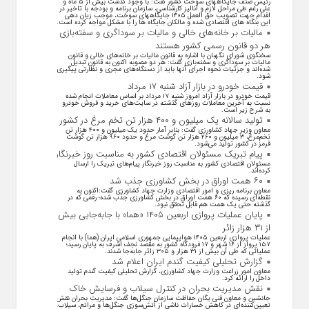
رئیس صنف جایگاههای سوخت کشور گفت: با وجود گذشت بیش از ۵ ماه و
علی رغم طی مراحل لازم و آنالیز کارشناسی، سازمان برنامه و بودجه با تاخیر در
اقدام جهت تصویب حق العمل ۱۴۰۵ جایگاههای سوخت، موجب زیان دهی
این بنگاه های اقتصادی شده و مالکان جایگاه ها را با مشکل مواجه کرده است.
مالیات بر خانه‌های خالی و مالیات بر سوداگری و سفته‌بازی
هر دو قانون رسمی کشور هستند
سخنگوی شورای نگهبان با اشاره به قانون مالیات بر خانه‌های خالی و قانون
مالیات بر سوداگری و سفته‌بازی گفت: هر دو مصوبه اکنون به قانون تبدیل
شده‌اند و جزئیات نحوه اجرای آنها باید از دستگاه‌های مجری و نظارتی پیگیری
شود.
قیمت خودرو در بازار آزاد شنبه ۱۷ مرداد
قیمت خودرو در بازار آزاد امروز شنبه ۱۷ مرداد بر اساس معاملات انجام شده
نسبت به آخرین معاملات روز‌های گذشته در سایت‌های خرید و فروش خودرو
به شرح زیر است.
تولید سالانه یک میلیون و ۴۰۰ هزار تن تخم مرغ در کشور
معاون وزیر جهاد کشاورزی گفت: بنابر آمار حدود یک میلیون و ۴۰۰ هزار تن
تخم‌مرغ، ۳ میلیون و ۲۶۰ هزار تن گوشت مرغ و حدود ۹۶۰ هزار تن گوشت
قرمز در کشور تولید می‌شود.
پیام تبریک مسئولان اقتصادی کشور به مناسبت روز خبرنگار
مسئولان اقتصادی کشور به مناسبت روز خبرنگار پیام‌های تبریک را ارسال
کرده‌اند.
۶۰ همت اوراق در بخش کشاورزی جذب شد
معاون برنامه ریزی و امور اقتصادی وزارت جهاد کشاورزی گفت:اکنون به
نقطه‌ای رسیده که ۶۰ همت اوراق در بخش کشاورزی جذب شده؛ رقمی که در
گذشته حتی یک همت هم قابل تحقق نبود.
پایان عملیات پروازی اربعین ۱۴۰۵ «هما» با جابه‌جایی بیش
از ۳۱ هزار زائر
عملیات پروازی اربعین ۱۴۰۵ هواپیمایی جمهوری اسلامی ایران (هما) با انجام
۱۵۷ پرواز از ۱۶ شهر و ۱۷ فرودگاه کشور به مقصد نجف اشرف به پایان رسید؛
عملیاتی که طی آن بیش از ۳۱ هزار و ۳۰۵ زائر جابه‌جا شدند.
گزارش تحلیلی کیفیت گندم ایران اعلام شد
معاون امور زراعت وزارت جهاد کشاورزی، گزارش تحلیلی کیفیت گندم تولید
داخل را ارائه کرد.
نقش مدیریت بحران در کنترل سیلاب و فرسایش خاک
جانشین و معاون فنی یگان حفاظت سازمان جنگل‌ها گفت: مدیریت بحران نقش
تعیین‌کننده‌ای در کاهش خسارات ناشی از آتش‌سوزی جنگل‌ها و مراتع، سیلاب،