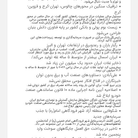
و تورم با جدیت دنبال می‌شود.
ترافیک سنگین در محورهای چالوس، تهران-کرج و قزوین-
کرج
مسئول سالن عملیات مرکز مدیریت راه‌های کشور گفت: در حال حاضر در محور
چالوس، آزادراه‌های تهران-کرج-قزوین و قزوین-کرج-تهران و همچنین برخی
محدوده‌های آزادراه تهران-شمال و هراز، ترافیک سنگین گزارش شده است.
زیست بوم پولی و بانکی کشور بر پایه فناوری دانش بنیان
طراحی می‌شود
رئیس‌کل بانک مرکزی بر ضرورت سرمایه‌گذاری و توسعه زیرساخت‌های این
فناوری تأکید کردند.
رگبار باران و رعدوبرق در ارتفاعات تهران و البرز
مدیرکل پیش بینی سازمان هواشناسی گفت: امشب در شرق گیلان، مازندران،
ارتفاعات البرز و تهران، افزایش ابر، رگبار باران و رعد و برق مورد انتظار است.
ایران امسال بیشتر از متوسط ۵ ساله غله تولید می‌کند/
ذخایر غلات ایران حدود یک میلیون تن زیاد شد
پیش‌بینی کرد تولید غلات ایران در سال زراعی ۲۰۲۶ با عبور از متوسط ۵ ساله به
۲۱.۶ میلیون تن برسد.
علی‌آبادی: دستاورد‌های صنعت آب و برق بدون توان
خبرنگاران در اقناع افکار عمومی محقق نمی‌شد
وزیر نیرو گفت: برای اولین بار روند رشد سالانه مصرف برق در کشور نزولی شد.
اصلاحیه آیین نامه اجرایی ماده ۱۰ قانون ساماندهی صنعت
خودرو ابلاغ شد
مدیر ستاد نوسازی ناوگان حمل‌ونقل سازمان گسترش و نوسازی صنایع ایران
(ایدرو) گفت: اصلاحیه آیین نامه اجرایی ماده ۱۰ قانون ساماندهی صنعت خودرو
امسال توسط معاون اول رئیس جمهور ابلاغ شد.
شکوفایی منطقه آزاد شهر فرودگاهی امام(ره) با جذب
سرمایه‌های جدید
رامین کاشف اذرمدیرعامل شهر فرودگاهی امام خمینی (ره) از آماده‌شدن
تفاهم‌نامه‌های سرمایه‌گذاری بیش از ۲۰ همت در این مجموعه خبر داد.
تاخیر در پرداخت حق العمل جایگاههای سوخت وارد
پنجمین ماه شد