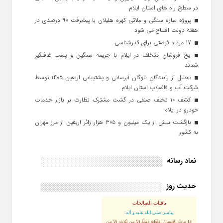
در سطح راه‌ های استان ایلام
پروژه سازه سنگی و ملاتی کهره هلیلان با پیشرفت ۹۰ درصدی در
هفته دولت افتتاح می شود
17 مرداد فرصتی برای قدرشناسی
یخ‌ فروشان متخلف در ایلام با جریمه سنگین و پلمب غافلگیر
شدند
تجلیل از رانندگان ناوگان آبرسانی و پشتیبانی اربعین ۱۴۰۵ توسط
شرکت آب و فاضلاب استان ایلام
کشف ۱۰ تخلف صنفی در گشت مشترک نظارت بر بازار خدمات
خودرو در ایلام
بازگشت بیش از یک میلیون و ۳۰۵ هزار زائر اربعین از مرز مهران
به کشور
نماد رسانه
حدیث روز
باقیات الصالحات
پيامبر صلى‏ الله‏ عليه ‏و‏ آله:
إذا ماتَ الإنسانُ انقَطَعَ عَمَلُهُ إلاّ مِن ثَلاثٍ: إلاّ مِن