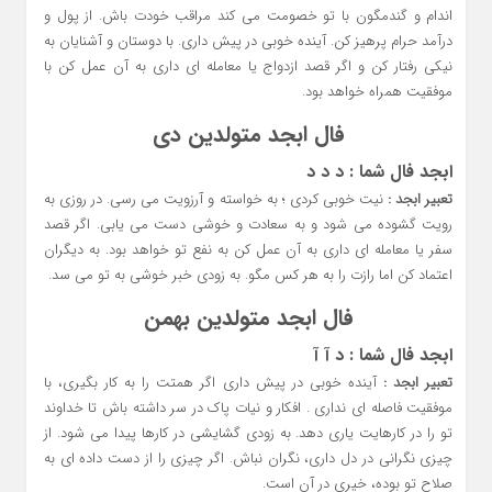
اندام و گندمگون با تو خصومت می کند مراقب خودت باش. از پول و
درآمد حرام پرهیز کن. آینده خوبی در پیش داری. با دوستان و آشنایان به
نیکی رفتار کن و اگر قصد ازدواج یا معامله ای داری به آن عمل کن با
موفقیت همراه خواهد بود.
فال ابجد متولدین دی
ابجد فال شما :
د د د
تعبیر ابجد :
نیت خوبی کردی ؛ به خواسته و آرزویت می رسی. در روزی به
رویت گشوده می شود و به سعادت و خوشی دست می یابی. اگر قصد
سفر یا معامله ای داری به آن عمل کن به نفع تو خواهد بود. به دیگران
اعتماد کن اما رازت را به هر کس مگو. به زودی خبر خوشی به تو می سد.
فال ابجد متولدین بهمن
ابجد فال شما : د آ آ
تعبیر ابجد :
آینده خوبی در پیش داری اگر همتت را به کار بگیری، با
موفقیت فاصله ای نداری . افکار و نیات پاک در سر داشته باش تا خداوند
تو را در کارهایت یاری دهد. به زودی گشایشی در کارها پیدا می شود. از
چیزی نگرانی در دل داری، نگران نباش. اگر چیزی را از دست داده ای به
صلاح تو بوده، خیری در آن است.