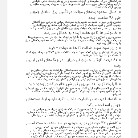
شرکت‌های بزرگ، متوسط و کوچک تقسیم و برای هر یک شاخص طراحی
کردیم پیشنهاد‌های مربوط به این شاخص‌ها نیز به صورت رسمی به سازمان
بورس ارائه شده است.
اعمال محدودیت‌های موقت در تأمین برق مناطق جنوبی
طی ۴۸ ساعت آینده
معاون وزیر نیرو با اشاره به تغییر رژیم سوخت رسانی به برخی نیروگاه‌های
جنوب کشور و لزوم صیانت از ذخایر استراتژیک آب سد‌های نیروگاه‌های
برقابی، از اعمال محدودیت‌ موقت برق این مناطق طی دو روز آینده خبر داد.
خاموشی‌ها تا دو هفته آینده به حداقل می‌رسد
معاون برق و انرژی وزارت نیرو، با تأکید بر اینکه عدالت در اعمال خاموشی‌ها
رعایت می‌شود، گفت: برنامه داریم تا یک تا دو هفته آینده، محدودیت‌های برق
را به حداقل برسانیم.
واریز سود سهام عدالت تا هفته دولت + فیلم
رئیس اتاق تعاون ایران گفت: سود سهام عدالت مابقی ۱۴۰۳ و مرحله اول ۱۴۰۴
تا هفته دولت پرداخت می‌شود.
۶۰ درصد ناوگان حمل‌ونقل دریایی در جنگ‌های اخیر از بین
رفت
رئیس اتاق تعاون ایران با اشاره به خسارت‌های واردشده به بخش تعاون و
اقتصاد کشور در جنگ‌های اخیر گفت: ۶۰ درصد ناوگان حمل‌ونقل دریایی در این
حوادث از بین رفته و استان‌های جنوبی، به‌ویژه بوشهر، خسارت‌های جدی در
بخش‌های حمل‌ونقل، صنایع تبدیلی و اراضی کشاورزی متحمل شده‌اند.
ظرفیت تولید ۲۰ میلیون تن شیر خام در کشور وجود دارد
سخنگوی انجمن‌صنایع لبنی گفت: براساس آمار ظرفیت تولید ۲۰ میلیون تن شیر
خام در کشور وجود دارد، درحالیکه اکنون از تمامی ظرفیت صنعت استفاده
نمی‌شود.
اقتصاد قدرتمند بر ظرفیت داخلی تکیه دارد و از فرصت‌های
جهانی استفاده می‌کند
رئیس اتاق ایران، با تاکید بر ضرورت حرکت همزمان دیپلماسی سیاسی و
اقتصادی گفت: بخش خصوصی از هر مسیر دیپلماتیکی که با حفظ منافع ملی،
عزت و اقتدار کشور به کاهش تنش و گشایش در روابط اقتصادی بین‌المللی
منجر شود، استقبال می‌کند.
کاهش ۳۴ درصدی تولید خودرو در سه ماهه نخست امسال
دبیر انجمن صنایع همگن نیرو محرکه و قطعه‌سازان خودرو گفت: بررسی
صورت‌های مالی خودروسازان نشان می‌دهد تداوم مدیریت دولتی، افزایش
بدهی و زیان انباشته و تشدید مشکلات زنجیره تامین را به دنبال داشته و بر
این اساس، دولت در مدیریت صنعت خودرو کارنامه قابل قبولی ارائه نکرده