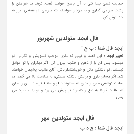
حمایت کسی پیدا کنی به آن پاسخ خواهد گفت. ترفند بد خواهان را
پشت سر می گذاری و به مراد و خواسته ات میرسی. در همه ی امور به
خدا توکل کن.
فال ابجد متولدین شهریور
ابجد فال شما : ب ج آ
تعبیر ابجد :
این قصد و نیتی که داری موجب تشویش و نگرانی تو
میشود. پس آن را از ذهن و فکرت بیرون کن. اگر دیگران با تو موافق
نیستند، تو دلتنگی مکن و خویشتندار باش. آنان عاقبت پشیمان خواهند
شد. اگر مسافر داری و برایش دلتنگ هستی، به سلامت باز می گردد. در
عبادت کوتاهی مکن و بدان که خداوند ناظر و حافظ توست. این را بدان
که عاقبت کارها به نفع و دلخواه تو پیش می رود و تو به مقصود می
رسی.
فال ابجد متولدین مهر
ابجد فال شما :
ج د ب