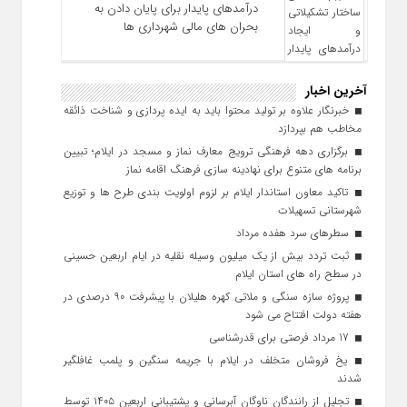
درآمدهای پایدار برای پایان دادن به
بحران‌ های مالی شهرداری‌ ها
آخرین اخبار
خبرنگار علاوه بر تولید محتوا باید به ایده‌ پردازی و شناخت ذائقه
مخاطب هم بپردازد
برگزاری دهه فرهنگی ترویج معارف نماز و مسجد در ایلام؛ تبیین
برنامه‌ های متنوع برای نهادینه‌ سازی فرهنگ اقامه نماز
تاکید معاون استاندار ایلام بر لزوم اولویت‌ بندی طرح‌ ها و توزیع
شهرستانی تسهیلات
سطرهای سرد هفده مرداد
ثبت تردد بیش از یک میلیون وسیله نقلیه در ایام اربعین حسینی
در سطح راه‌ های استان ایلام
پروژه سازه سنگی و ملاتی کهره هلیلان با پیشرفت ۹۰ درصدی در
هفته دولت افتتاح می شود
17 مرداد فرصتی برای قدرشناسی
یخ‌ فروشان متخلف در ایلام با جریمه سنگین و پلمب غافلگیر
شدند
تجلیل از رانندگان ناوگان آبرسانی و پشتیبانی اربعین ۱۴۰۵ توسط