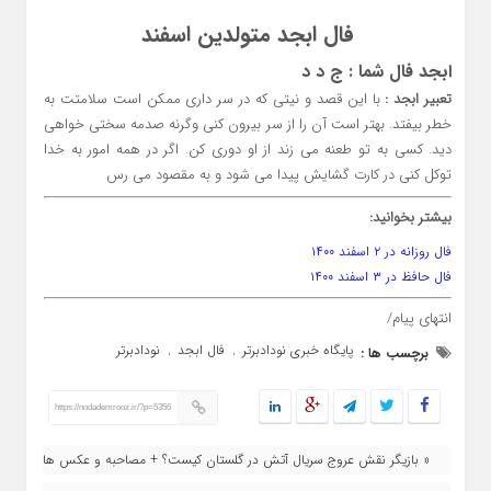
فال ابجد متولدین اسفند
ابجد فال شما : ج د د
تعبیر ابجد :
با این قصد و نیتی که در سر داری ممکن است سلامتت به
خطر بیفتد. بهتر است آن را از سر بیرون کنی وگرنه صدمه سختی خواهی
دید. کسی به تو طعنه می زند از او دوری کن. اگر در همه امور به خدا
توکل کنی در کارت گشایش پیدا می شود و به مقصود می رس
بیشتر بخوانید:
فال روزانه در ۲ اسفند ۱۴۰۰
فال حافظ در ۳ اسفند ۱۴۰۰
انتهای پیام/
پایگاه خبری نودادبرتر
فال ابجد
نودادبرتر
برچسب ها :
,
,
https://nodademrooz.ir/?p=5356
« بازیگر نقش عروج سریال آتش در گلستان کیست؟ + مصاحبه و عکس ها