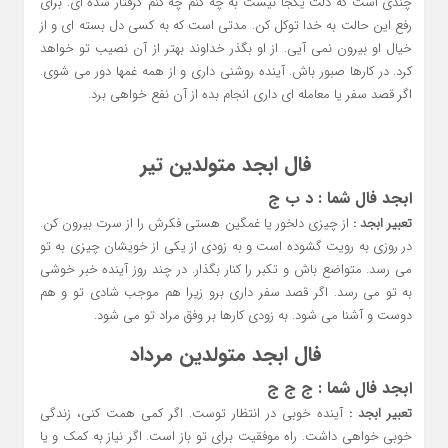
چندی است که دلت یکجا نیست به چه کنم چه کنم گرفتار شده ای. برای
رفع این حالت به خدا توکل کن. مدتی است که به کسی دل بسته ای و از
خیال او بیرون نمی آیی. از او بگذر خداوند بهتر از آن نصیب تو خواهد
کرد. در کارها صبور باش. آینده روشنی داری و از همه غمها دور می شوی.
اگر قصد سفر یا معامله ای داری انجام بده از آن نفع خواهی برد.
فال ابجد متولدین تیر
ابجد فال شما : د ب ج
تعبیر ابجد :
از چیزی دلخور یا غمگین هستی فکرش را از سرت بیرون کن.
در روزی به رویت گشوده است و به زودی از یکی از خویشان چیزی به تو
می رسد. متواضع باش و تکبر را کنار بگذار. در چند روز آینده خبر خوشی
به تو می رسد. اگر قصد سفر داری برو زیرا هم موجب شادی تو و هم
دوست و آشنا می شود. به زودی کارها بر وفق مراد تو می شود.
فال ابجد متولدین مرداد
ابجد فال شما : ج ج ج
تعبیر ابجد :
آینده خوبی در انتظار توست. اگر کمی همت کنی، زندگی
خوبی خواهی داشت. راه موفقیت برای تو باز است. اگر نیاز به کمک و یا