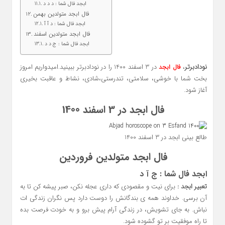
ابجد فال شما : د د د
فال ابجد متولدین بهمن
ابجد فال شما : د آ آ
فال ابجد متولدین اسفند
ابجد فال شما : ج د د
نودادبرتر
،
در 3 اسفند 1400 را در نودادبرتر ببینید.امیدواریم امروز
فال ابجد
بخت شما با خوشی، سلامتی، تندرستی،شادی، نشاط و عاقبت بخیری
آغاز شود.
فال ابجد در 3 اسفند 1400
طالع بینی ابجد در 3 اسفند 1400
فال ابجد متولدین فروردین
ابجد فال شما : ج آ‌ د
تعبیر ابجد :
برای نیت و مقصودی که داری عجله نکن، صبر پیشه کن تا به
آن برسی. خداوند همه ی بندگانش را دوست دارد پس نگران زندگی ات
نباش. به جای تشویش، در زندگی آرام پیش برو و به خودت فرصت بده
تا راه موفقیت بر تو گشوده شود.