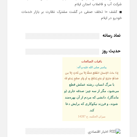
شرکت آب و فاضلاب استان ایلام
کشف ۱۰ تخلف صنفی در گشت مشترک نظارت بر بازار خدمات
خودرو در ایلام
نماد رسانه
حدیث روز
باقیات الصالحات
پيامبر صلى‏ الله‏ عليه ‏و‏ آله:
إذا ماتَ الإنسانُ انقَطَعَ عَمَلُهُ إلاّ مِن ثَلاثٍ: إلاّ مِن
صَدَقَةٍ جاريَةٍ أو عِلمٍ يُنتَفَعُ بِهِ أو وَلَدٍ صالِحٍ يَدعُو لَهُ؛
با مرگ انسان، رشته عملش قطع
مى‌شود، مگر از سه چيز: صدقه جارى (و
ماندگار)، دانشى كه مردم از آن بهره‏‌مند
شوند، و فرزند نيكوكارى كه برايش دعا
كند.
ميزان الحكمه، ح 14287
اخبار اقتصادی