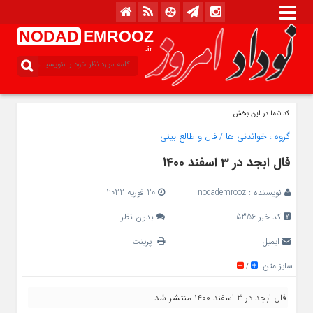
NODAD
EMROOZ
.ir
کد شما در این بخش
گروه :
خواندنی ها
/
فال و طالع بینی
فال ابجد در 3 اسفند 1400
نویسنده :
nodademrooz
20 فوریه 2022
کد خبر 5356
بدون نظر
ایمیل
پرینت
سایز متن
/
فال ابجد در 3 اسفند 1400 منتشر شد.