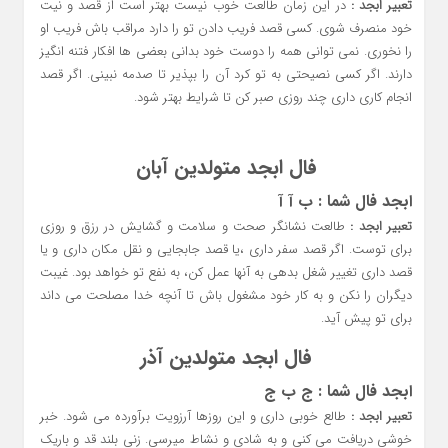
تعبیر ابجد :
در این زمان طالعت خوب نیست بهتر است از قصد و نیت
خود منصرف شوی. کسی قصد فریب دادن تو را دارد مراقب باش فریب او
را نخوری. نمی توانی همه را دوست خود بدانی بعضی ها افکار فتنه انگیز
دارند. اگر کسی نصیحتی به تو کرد آن را بپذیر تا صدمه نبینی. اگر قصد
انجام کاری داری چند روزی صبر کن تا شرایط بهتر شود.
فال ابجد متولدین آبان
ابجد فال شما : ب آ آ
تعبیر ابجد :
طالعت نشانگر صحت و سلامت و گشایش در رزق و روزی
برای توست. اگر قصد سفر داری ،یا قصد جابجایی و نقل مکان داری و یا
قصد داری تغییر شغل بدهی به آنها عمل کن، به نفع تو خواهد بود. غیبت
دیگران را نکن و به کار خود مشغول باش تا آنچه خدا مصلحت می داند
برای تو پیش آید.
فال ابجد متولدین آذر
ابجد فال شما :
ج ب ج
تعبیر ابجد :
طالع خوبی داری و این روزها آرزویت برآورده می شود. خبر
خوشی دریافت می کنی و به شادی و نشاط میرسی. زنی بلند قد و باریک