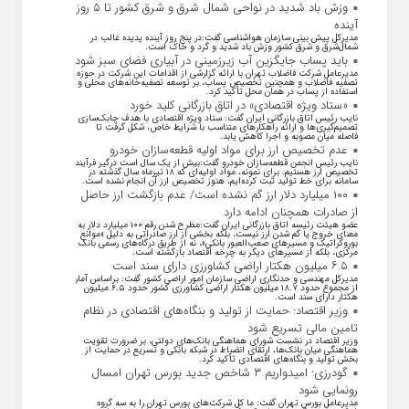
وزش باد شدید در نواحی شمال شرق و شرق کشور تا ۵ روز
آینده
مدیرکل پیش بینی سازمان هواشناسی گفت:در پنج روز آینده پدیده غالب در
شمال‌شرق و شرق کشور وزش باد شدید و گرد و خاک است.
باید پساب جایگزین آب‌ زیرزمینی در آبیاری فضای سبز شود
مدیرعامل شرکت فاضلاب تهران با ارائه گزارشی از اقدامات این شرکت در حوزه
تصفیه فاضلاب و همچنین تخصیص پساب، بر توسعه تصفیه‌خانه‌های محلی و
استفاده از پساب در همان محل تأکید کرد.
«ستاد ویژه اقتصادی» در اتاق بازرگانی کلید خورد
نایب رئیس اتاق بازرگانی ایران گفت: ستاد ویژه اقتصادی با هدف چابک‌سازی
تصمیم‌گیری‌ها و ارائه راهکار‌های متناسب با شرایط خاص، شکل گرفت تا
فاصله میان مصوبه و اجرا کاهش یابد.
عدم تخصیص ارز برای مواد اولیه قطعه‌سازان خودرو
نایب رئیس انجمن قطعه‌سازان خودرو گفت:بیش از یک سال است درگیر فرآیند
تخصیص ارز هستیم. برای نمونه، مواد اولیه‌ای که ۱۸ تیرماه سال گذشته در
سامانه برای خط تولید ثبت کرده‌ایم، هنوز تخصیص ارز آن انجام نشده است.
۱۰۰ میلیارد دلار ارز گم نشده است/ عدم بازگشت ارز حاصل
از صادرات همچنان ادامه دارد
عضو هیئت رئیسه اتاق بازرگانی ایران گفت:مطرح شدن رقم ۱۰۰ میلیارد دلار به
معنای خروج یا گم شدن ارز نیست، بلکه بخشی از ارز صادراتی به دلیل «موانع
بوروکراتیک و مسیر‌های صعب‌العبور بانکی»، نه از طریق درگاه‌های رسمی بانک
مرکزی، بلکه از مسیر‌های دیگر به چرخه اقتصاد بازگشته است.
۶.۵ میلیون هکتار اراضی کشاورزی دارای سند است
مدیرکل مهندسی و حدنگاری اراضی سازمان امور اراضی کشور گفت: براساس آمار
از مجموع حدود ۱۸.۷ میلیون هکتار اراضی کشاورزی کشور حدود ۶.۵ میلیون
هکتار دارای سند است.
وزیر اقتصاد: حمایت از تولید و بنگاه‌های اقتصادی در نظام
تامین مالی تسریع شود
وزیر اقتصاد در نشست شورای هماهنگی بانک‌های دولتی، بر ضرورت تقویت
هماهنگی میان بانک‌ها، ارتقای انضباط در شبکه بانکی و تسریع در حمایت از
بخش تولید و بنگاه‌های اقتصادی تأکید کرد.
گودرزی: امیدواریم ۳ شاخص جدید بورس تهران امسال
رونمایی شود
مدیرعامل بورس تهران گفت: ما کل شرکت‌های بورس تهران را به سه گروه