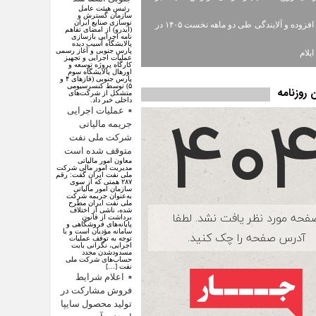
رئیس هیئت عامل
سازمان گسترش و
نوسازی صنایع ایران
ارزش افزوده و آلایندگی طی دو ماهه نخست ۱۴۰۵ در
(ایدرو) از امضای تفاهم
نامه اجرایی بازسازی
پالایشگاه آسیب دیده
پارس جنوبی و آغاز رسمی
یلام
عملیات اجرایی و تجهیز
کارگاه پروژه توسعه و
اورهال پالایشگاه سوم
پارس جنوبی (فاز‌های ۴ و
۵) توسط کنسرسیومی
روزنامه
متشکل از شرکت‌های
داخلی خبر داد.
عملیات اجرایی
جریمه مالیاتی
شرکت ملی نفت
متوقف شده است
معاون امور مالیاتی
مدیریت امور مالی شرکت
ملی نفت ایران گفت: رقم
۲۸۷ همتی که از سوی
سازمان امور مالیاتی
به‌عنوان جریمه شرکت
ملی نفت ایران مطرح
شده، ناشی از اختلاف
برداشت از قانون
پایانه‌های فروشگاهی و
سامانه مؤدیان است و با
توجه به توقف عملیات
اجرایی، نگرانی بابت
مسدودشدن مجدد
حساب‌های شرکت ملی
نفت […]
اعلام شرایط
فروش مشارکت در
تولید محصول سایپا