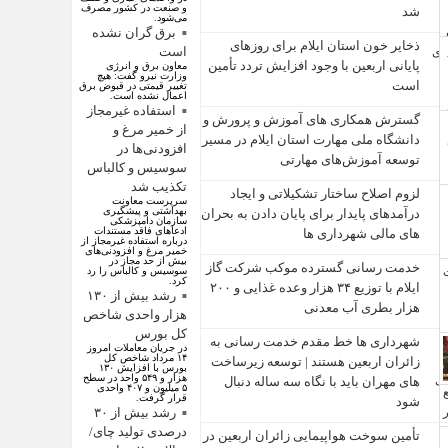
و صنعت در کشور مصرف
شد
می‌شود.
برق گران نشده
ذخایر خون استان ایلام برای روزهای
است
پایانی اربعین با وجود افزایش تردد تأمین
معاون برق و انرژی
وزارت نیرو گفت: هیچ
است
تغییر قیمتی در قبوض برق
اعمال نشده است.
استفاده غیرمجاز
گسترش همکاری‌ های آموزش و پرورش و
از خمیر مرغ و
دانشگاه ملی مهارت استان ایلام در مسیر
افزودنی‌ها در
توسعه آموزش‌های مهارتی
سوسیس و کالباس
تکذیب شد
لزوم اصلاح ساختار تشکیلاتی و ایجاد
سرپرست معاونت
بهداشتی و پیشگیری
درآمدهای پایدار برای پایان دادن به بحران‌
سازمان دامپزشکی
ادعاهای فاقد مستندات
های مالی شهرداری‌ ها
درباره استفاده غیرمجاز از
خمیر مرغ و افزودنی‌های
بیش از حد مجاز در
خدمت رسانی گسترده موکب شرکت گاز
سوسیس و کالباس را رد
کرد.
ایلام با توزیع ۳۴ هزار وعده غذایی و ۲۰۰
رشد بیش از ۱۳۰
هزار بطری آب معدنی
هزار واحدی شاخص
کل بورس
شهرداری‌ ها خط مقدم خدمت ‌رسانی به
در جریان معاملات امروز
۱۴ مرداد شاخص کل
زائران اربعین هستند | توسعه زیرساخت
بورس با افزایش ۱۳۰
هزار و ۵۴۹ واحد در سطح
‌های مهران باید با نگاه سه‌ ساله دنبال
۵ میلیون و ۴۰۷ واحدی
قرار گرفت.
شود
رشد بیش از ۳۰
درصدی تولید چای/
تأمین سوخت هواپیمایی زائران اربعین در