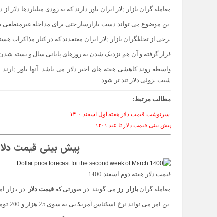
معامله گران بازار دلار ایران باور دارند که به زودی میلیاردها دلار 
این موضوع می تواند دست بازارساز حتی برای مداخله غیرمنطقی در با
برخی از تحلیلگران بازار دلار ایران معتقدند که در کنار مذاکرات 
قرار گرفته و آن هم نزدیک شدن به روزهای پایانی سال و بسته شدن 
واسطه روند کاهشی هفته‌ های اخیر دلار می باشد. آنها باور دارن
شیب نزولی دلار تند تر شود.
مطالب مرتبط:
سرنوشت قیمت دلار هفته اول اسفند ۱۴۰۰
پیش بینی قیمت دلار تا عید ۱۴۰۱
پیش بینی قیمت دلار هف
قیمت دلار هفته دوم اسفند 1400
معامله گران
بازار ارز
می گویند در صورتی که
قیمت دلار
در بازار امروز زیر محدو
این امر می تواند نرخ اسکناس آمریکایی به سوی 25 هزار و 200 تومان هدایت کند.