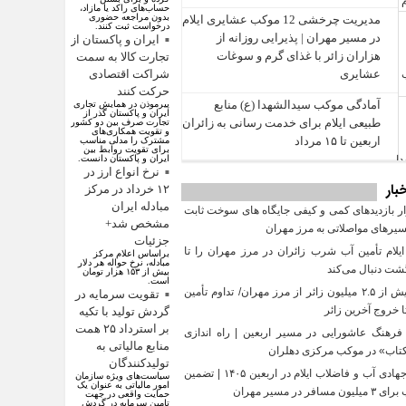
حساب‌های راکد یا مازاد،
بدون مراجعه حضوری
مدیریت چرخشی 12 موکب‌ عشایری ایلام
درخواست ثبت کنند.
در مسیر مهران | پذیرایی روزانه از
ایران و پاکستان از
هزاران زائر با غذای گرم و سوغات
تجارت کالا به سمت
عشایری
شراکت اقتصادی
حرکت کنند
آمادگی موکب سیدالشهدا (ع) منابع
پیرموذن در همایش تجاری
ایران و پاکستان گذر از
طبیعی ایلام برای خدمت‌ رسانی به زائران
تجارت صرف بین دو کشور
و تقویت همکاری‌های
اربعین تا ۱۵ مرداد
مشترک را مدلی مناسب
برای تقویت روابط بین
ایران و پاکستان دانست.
نرخ انواع ارز در
بار
۱۲ خرداد در مرکز
مبادله ایران
 بازدیدهای کمی و کیفی جایگاه‌ های سوخت ثابت
مشخص شد+
سیرهای مواصلاتی به مرز مهران
جزئیات
یلام تأمین آب شرب زائران در مرز مهران را تا
براساس اعلام مرکز
مبادله، نرخ حواله هر دلار
گشت دنبال می‌کند
بیش از ۱۵۳ هزار تومان
است.
تردد بیش از ۲.۵ میلیون زائر از مرز مهران/ تداوم تأمین
تقویت سرمایه در
 خروج آخرین زائر
گردش تولید با تکیه
بر استرداد ۲۵ همت
فرهنگ عاشورایی در مسیر اربعین | راه‌ اندازی
منابع مالیاتی به
تاب» در موکب مرکزی دهلران
تولیدکنندگان
تلاش جهادی آب و فاضلاب ایلام در اربعین ۱۴۰۵ | تضمین
سیاست‌های ویژه سازمان
امور مالیاتی به عنوان یک
افر در مسیر مهران
حمایت واقعی در جهت
تامین سرمایه در گردش