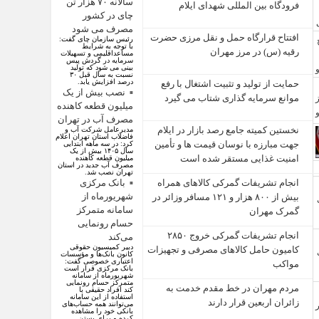
سالانه ۷۰ هزار تن
فرودگاه بین المللی شهدای ایلام
چای در کشور
مصرف می شود
افتتاح قرارگاه حمل‌ و نقل مرزی حضرت
رئیس سازمان چای گفت:
با توجه به شرایط
رقیه (س) در مرز مهران
مساعداقلیمی و تسهیلات
سرمایه در گردش پیس
بینی می شود که تولید
نسبت به سال قبل ۳۰
درصد افزایش یابد.
حمایت از تولید و تثبیت اشتغال با رفع
نصب بیش از یک
موانع سرمایه‌ گذاری شتاب می‌ گیرد
میلیون قطعه کاهنده
مصرف آب در تهران
نخستین کمیته جامع رصد بازار در ایلام
مدیرعامل شرکت آب و
فاضلاب استان تهران اعلام
جهت مبارزه با نوسان قیمت‌ ها و تأمین
کرد: در سه ماهه ابتدایی
سال ۱۴۰۵ بیش از یک
امنیت غذایی مستقر شده است
میلیون قطعه کاهنده
مصرف آب جدید در استان
تهران نصب شد.
بانک مرکزی
انجام تشریفات گمرکی کالاهای همراه
شهریورماه از
بیش از ۸۰۰ هزار و ۱۲۱ مسافر وزائر در
سامانه متمرکز
گمرک مهران
حسام رونمایی
انجام تشریفات گمرکی خروج ۲۸۵۰
می‌کند
دبیر کمیسیون حقوقی
کامیون حامل کالاهای مصرفی و تجهیزات
کانون بانک‌ها و مؤسسات
اعتباری خصوصی گفت:
مواکب
بانک مرکزی قرار است
شهریورماه از سامانه
متمرکز حسام رونمایی
مردم مهران در خط مقدم خدمت به
کند افراد حقیقی با
استفاده از این سامانه
زائران اربعین قرار دارند
می‌توانند همه حساب‌های
بانکی خود را مشاهده
کرده و برای بستن