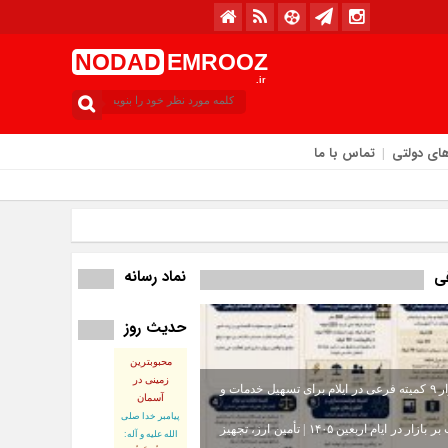
NODAD
EMROOZ
.ir
ای دولتی
تماس با ما
نماد رسانه
فی
حدیث روز
امروز : چهارشنبه / ۱۴ مرداد / ۱۴۰۵
محبوبترین
زمینی در
استقرار ۹ کمیته فرعی در ایلام برای تسهیل خدمات و
آسمان
پيامبر خدا صلى
نظارت بر بازار در ایام اربعین ۱۴۰۵ | تأمین ارز، تجهیز
الله عليه و آله: