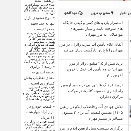
از هفته آینده
طرح فروش مشارکت در
تولید خودروی کوییکS از
روز شنبه ۱۷ مردادماه آغاز
 اخبار
محبوب ترین
دیدگاهها
می‌شود.
موج صعودی بازار
استمرار بازدیدهای کمی و کیفی جایگاه‌
تنها به چند سهم
های سوخت ثابت و سیار مسیرهای
محدود نیست
کارشناس بازار سرمایه
مواصلاتی به مرز مهران
گفت: رشد بیش از دو
درصدی شاخص کل و
هم‌وزن، سبزپوشی
آبفای ایلام تأمین آب شرب زائران در مرز
گسترده صنایع و اثرگذاری
مثبت اغلب نماد‌های
مهران را تا پایان بازگشت دنبال می‌کند
شاخص‌ساز، بیانگر آن
است که موج صعودی بازار
تنها به چند سهم محدود
نیست و بخش وسیعی از
بازار را در بر گرفته است.
تردد بیش از ۲.۵ میلیون زائر از مرز
رشد ۴ برابری
مهران/ تداوم تأمین آب خنک تا خروج
تعرفه انرژی به
آخرین زائر
معنای تعطیلی بخش
کشاورزی است
ترویج فرهنگ عاشورایی در مسیر اربعین |
نایب رئیس کمیسیون
راه‌ اندازی «حسینه کتاب» در موکب
کشاورزی مجلس گفت:
کشاورزان با قطعی برق و
مرکزی دهلران
افزایش تعرفه ها، بخش
کشاورزی را باید تعطیل
کنند.
قیمت خودرو در
تلاش جهادی آب و فاضلاب ایلام در اربعین
بازار آزاد چهارشنبه
۱۴۰۵ | تضمین کیفیت آب برای ۳ میلیون
۱۴ مرداد
مسافر در مسیر مهران
قیمت خودرو در بازار آزاد
امروز چهارشنبه ۱۴ مرداد
بر اساس معاملات انجام
برگزاری نشست ستاد اربعین ایلام در مرز
شده نسبت به آخرین