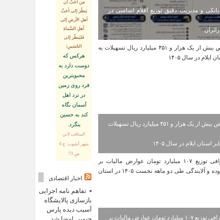
مَن أحَبَّ أن
انکی و مدیریت دقیق توزیع اقلام اساسی در
يَنظُرَ إلى أحَبِّ
أهلِ الأرضِ إلى
أهلِ السَّماءِ
ائران
فَليَنظُر إلى
الحُسَينِ؛
هركس كه
دوست دارد به
محبوبترين
فرد روى زمين
در نزد اهل
آسمان نگاه
كند به حسين
اختصاص بیش از یک هزار و ۴۵۱ میلیارد ریال تسهیلات
بنگرد.
المناقب لابن
ر استان ایلام در سال ۱۴۰۵
شهر آشوب: ج 4
ص 73
اخبار اقتصادی
تفاهم نامه اجرایی
بازسازی پالایشگاه
آسیب دیده پارس
اینفوگرافی توزیع ۱۰۷ میلیارد تومان عوارض مالیات بر
جنوبی امضا شد