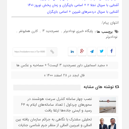
آشنایی با سریال نجلا ۲ + اسامی بازیگران و زمان پخش نوروز ۱۴۰۱
آشنایی با سریال دردسرهای شیرین + اسامی بازیگران
انتهای پیام/
پایگاه خبری نودادبرتر
عصرجدید 3
کارن همایونفر
برچسب ها :
,
,
,
نودادبرتر
https://nodademrooz.ir/?p=6686
« مجید اسماعیلی داور عصرجدید 3 کیست؟ + مصاحبه و عکس ها
فال ابجد در 28 اسفند 1400 »
نوشته های مشابه
نصب چهار سامانه کنترل سرعت هوشمند در
محورهای چرداول | تعداد سامانه‌های ایلام به ۶۴
رسید و ایمنی جاده‌ها ارتقا یافت
تحلیلی مشترک با نگاهی به جرائم سازمان‌ یافته بین‌
المللی و غیربین‌ المللی از منظر جرم‌ شناسی جنایات