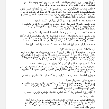
مدیرکل پیش بینی سازمان هواشناسی گفت:در پنج روز آینده پدیده غالب در
شمال‌شرق و شرق کشور وزش باد شدید و گرد و خاک است.
باید پساب جایگزین آب‌ زیرزمینی در آبیاری فضای سبز شود
مدیرعامل شرکت فاضلاب تهران با ارائه گزارشی از اقدامات این شرکت در حوزه
تصفیه فاضلاب و همچنین تخصیص پساب، بر توسعه تصفیه‌خانه‌های محلی و
استفاده از پساب در همان محل تأکید کرد.
«ستاد ویژه اقتصادی» در اتاق بازرگانی کلید خورد
نایب رئیس اتاق بازرگانی ایران گفت: ستاد ویژه اقتصادی با هدف چابک‌سازی
تصمیم‌گیری‌ها و ارائه راهکار‌های متناسب با شرایط خاص، شکل گرفت تا
فاصله میان مصوبه و اجرا کاهش یابد.
عدم تخصیص ارز برای مواد اولیه قطعه‌سازان خودرو
نایب رئیس انجمن قطعه‌سازان خودرو گفت:بیش از یک سال است درگیر فرآیند
تخصیص ارز هستیم. برای نمونه، مواد اولیه‌ای که ۱۸ تیرماه سال گذشته در
سامانه برای خط تولید ثبت کرده‌ایم، هنوز تخصیص ارز آن انجام نشده است.
۱۰۰ میلیارد دلار ارز گم نشده است/ عدم بازگشت ارز حاصل
از صادرات همچنان ادامه دارد
عضو هیئت رئیسه اتاق بازرگانی ایران گفت:مطرح شدن رقم ۱۰۰ میلیارد دلار به
معنای خروج یا گم شدن ارز نیست، بلکه بخشی از ارز صادراتی به دلیل «موانع
بوروکراتیک و مسیر‌های صعب‌العبور بانکی»، نه از طریق درگاه‌های رسمی بانک
مرکزی، بلکه از مسیر‌های دیگر به چرخه اقتصاد بازگشته است.
۶.۵ میلیون هکتار اراضی کشاورزی دارای سند است
مدیرکل مهندسی و حدنگاری اراضی سازمان امور اراضی کشور گفت: براساس آمار
از مجموع حدود ۱۸.۷ میلیون هکتار اراضی کشاورزی کشور حدود ۶.۵ میلیون
هکتار دارای سند است.
وزیر اقتصاد: حمایت از تولید و بنگاه‌های اقتصادی در نظام
تامین مالی تسریع شود
وزیر اقتصاد در نشست شورای هماهنگی بانک‌های دولتی، بر ضرورت تقویت
هماهنگی میان بانک‌ها، ارتقای انضباط در شبکه بانکی و تسریع در حمایت از
بخش تولید و بنگاه‌های اقتصادی تأکید کرد.
گودرزی: امیدواریم ۳ شاخص جدید بورس تهران امسال
رونمایی شود
مدیرعامل بورس تهران گفت: ما کل شرکت‌های بورس تهران را به سه گروه
شرکت‌های بزرگ، متوسط و کوچک تقسیم و برای هر یک شاخص طراحی
کردیم پیشنهاد‌های مربوط به این شاخص‌ها نیز به صورت رسمی به سازمان
بورس ارائه شده است.