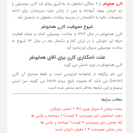
از 7 سالگی مشغول به یادگیری پیانو شد کارن موسیقی را
کارن همایونفر
نزد فرمان بهبود آموخته و پس از پایان دوره دبیرستان برای ادامه
تحصیلات عالیه به انگلستان در مدرسه بیلکنت مشغول به تحصیل شد .
شروع معروفیت کارن همایونفر
کارن همایونفر در سال 1373 با ساخت موسیقی اشک و لبخند فعالیت
حرفه ای خویش را در ایران آغاز و یکسال بعد در سال 74 شروع به
ساخت موسیقی سریال دو پنجره کرد .
علت نامگذاری کارن برای آقای همایونفر
کارن همایونفر در مورد نامش می گوید:
این نام برگرفته از شاهنامه فردوسی است و تلفط صحیح آن کارَن
(karan) می باشد که بصورت رایج مردم karen می گویند. من ارمنی
نیستم و این شایعه بخاطر نامم منتشر شده است .
مطالب مرتبط:
ساعت پخش ۵ سریال نوروز ۱۴۰۱ + اسامی بازیگران
مجید اسماعیلی داور عصرجدید ۳ کیست؟ + مصاحبه و عکس ها
ژاله صامتی داور عصرجدید ۳ کیست؟ مصاحبه و عکس ها
زمان پخش عصرجدید ۳ + معرفی داوران جدید