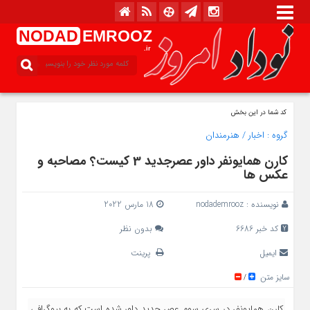
NODAD
EMROOZ
.ir
کد شما در این بخش
گروه :
اخبار
/
هنرمندان
کارن همایونفر داور عصرجدید 3 کیست؟ مصاحبه و
عکس ها
نویسنده :
nodademrooz
18 مارس 2022
کد خبر 6686
بدون نظر
ایمیل
پرینت
سایز متن
/
کارن همایونفر در سری سوم عصر جدید داور شده است که به بیوگرافی