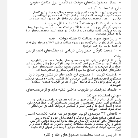
اعمال محدودیت‌های موقت در تأمین برق مناطق جنوبی
طی ۴۸ ساعت آینده
معاون وزیر نیرو با اشاره به تغییر رژیم سوخت رسانی به برخی نیروگاه‌های
جنوب کشور و لزوم صیانت از ذخایر استراتژیک آب سد‌های نیروگاه‌های
برقابی، از اعمال محدودیت‌ موقت برق این مناطق طی دو روز آینده خبر داد.
خاموشی‌ها تا دو هفته آینده به حداقل می‌رسد
معاون برق و انرژی وزارت نیرو، با تأکید بر اینکه عدالت در اعمال خاموشی‌ها
رعایت می‌شود، گفت: برنامه داریم تا یک تا دو هفته آینده، محدودیت‌های برق
را به حداقل برسانیم.
واریز سود سهام عدالت تا هفته دولت + فیلم
رئیس اتاق تعاون ایران گفت: سود سهام عدالت مابقی ۱۴۰۳ و مرحله اول ۱۴۰۴
تا هفته دولت پرداخت می‌شود.
۶۰ درصد ناوگان حمل‌ونقل دریایی در جنگ‌های اخیر از بین
رفت
رئیس اتاق تعاون ایران با اشاره به خسارت‌های واردشده به بخش تعاون و
اقتصاد کشور در جنگ‌های اخیر گفت: ۶۰ درصد ناوگان حمل‌ونقل دریایی در این
حوادث از بین رفته و استان‌های جنوبی، به‌ویژه بوشهر، خسارت‌های جدی در
بخش‌های حمل‌ونقل، صنایع تبدیلی و اراضی کشاورزی متحمل شده‌اند.
ظرفیت تولید ۲۰ میلیون تن شیر خام در کشور وجود دارد
سخنگوی انجمن‌صنایع لبنی گفت: براساس آمار ظرفیت تولید ۲۰ میلیون تن شیر
خام در کشور وجود دارد، درحالیکه اکنون از تمامی ظرفیت صنعت استفاده
نمی‌شود.
اقتصاد قدرتمند بر ظرفیت داخلی تکیه دارد و از فرصت‌های
جهانی استفاده می‌کند
رئیس اتاق ایران، با تاکید بر ضرورت حرکت همزمان دیپلماسی سیاسی و
اقتصادی گفت: بخش خصوصی از هر مسیر دیپلماتیکی که با حفظ منافع ملی،
عزت و اقتدار کشور به کاهش تنش و گشایش در روابط اقتصادی بین‌المللی
منجر شود، استقبال می‌کند.
کاهش ۳۴ درصدی تولید خودرو در سه ماهه نخست امسال
دبیر انجمن صنایع همگن نیرو محرکه و قطعه‌سازان خودرو گفت: بررسی
صورت‌های مالی خودروسازان نشان می‌دهد تداوم مدیریت دولتی، افزایش
بدهی و زیان انباشته و تشدید مشکلات زنجیره تامین را به دنبال داشته و بر
این اساس، دولت در مدیریت صنعت خودرو کارنامه قابل قبولی ارائه نکرده
است.
افزایش ساعت معاملات صندوق‌های طلا و نقره