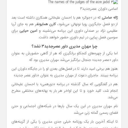
اسامی داوران عصرجدید۳
ژاله صامتی
که در «جوکر» هم با احسان علیخانی همکاری داشته است بعد
از دو فصل جایگزین رویا نونهالی می‌شود،
کارن همایونف
ر هم به جای آریا
عظیمی نژاد بر صندلی داوری این برنامه می‌نشیند و
امین حیایی
برای
سومین فصل پیاپی در تیم داوری حضور خواهد داشت.
چرا مهران مدیری داور عصرجدید۳ نشد؟
اما یکی از چهره‌های کنجکاو برانگیزی که هر از گاهی حضورش به عنوان
داور «عصر جدید» جنجال برانگیز می‌شد مهران مدیری بود که
هنوز هم برخی امید دارند تا در فصل‌های بعدی او را در جایگاه داوران این
برنامه ببینند. ماجرای دعوت از مهران مدیری به عنوان «داور عصر جدید»
هم در گفتگویی که سال گذشته در برنامه «دورهمی» با احسان علیخانی
انجام شد، کلید خورد و تا این اواخر هر بار به بهانه‌های مختلفی مطرح
می‌شد.
نام مهران مدیری در این یک سال بارها در شبکه‌های اجتماعی و حتی
فضای رسمی گمانه زنی می‌شد
تا اینکه آخرین بار یک روزنامه خیلی جدی مدیری را یکی از گزینه‌های