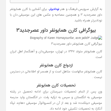
به گزارش سرویس فرهنگ و هنر
، برای آشنایی با کارن همایونفر
نودادبرتر
داور عصرجدید 3 و همچنین مصاحبه و عکس های این موسیقی دان با
نودادبرتر همراه باشید.
بیوگرافی کارن همایونفر داور عصرجدید3
بیوگرافی کارن همایونفر داور عصرجدید3
کارن همایونفر متولد ۱۳۴۷ در تهران، موسیقی‌دان و آهنگساز اهل ایران
است.
ازدواج کارن همایونفر
کارن همایونفر سالهاست متاهل است و از همسر او اطلاعاتی در دسترس
نیست .
تحصیلات کارن همایونفر
وی پس از اتمام تحصیلات دبیرستان برای ادامه تحصیل در رشته
موسیقی به انگلستان و سپس به ترکیه رفت. در انگلستان وارد مدرسه
موسیقی «بیلکنت» شد و بعد از آن در کنسرواتوآر موسیقی «هاجِد تپهٔ»
آنکارا، به تحصیلات تکمیلی خود ادامه داد.