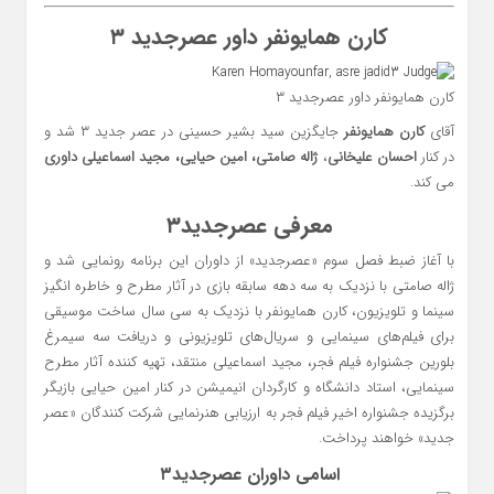
کارن همایونفر
داور عصرجدید ۳
کارن همایونفر داور عصرجدید ۳
آقای
کارن همایونفر
جایگزین سید بشیر حسینی در عصر جدید ۳ شد و
در کنار
احسان علیخانی
،
ژاله صامتی، امین حیایی، مجید اسماعیلی داوری
می کند.
معرفی عصرجدید۳
با آغاز ضبط فصل سوم «عصرجدید» از داوران این برنامه رونمایی شد و
ژاله صامتی با نزدیک به سه دهه سابقه بازی در آثار مطرح و خاطره انگیز
سینما و تلویزیون، کارن همایونفر با نزدیک به سی سال ساخت موسیقی
برای فیلم‌های سینمایی و سریال‌های تلویزیونی و دریافت سه سیمرغ
بلورین جشنواره فیلم فجر، مجید اسماعیلی منتقد، تهیه کننده آثار مطرح
سینمایی، استاد دانشگاه و کارگردان انیمیشن در کنار امین حیایی بازیگر
برگزیده جشنواره اخیر فیلم فجر به ارزیابی هنرنمایی شرکت کنندگان «عصر
جدید» خواهند پرداخت.
اسامی داوران عصرجدید۳