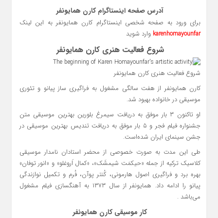
آدرس صفحه اینستاگرام کارن همایونفر
برای ورود به صفحه شخصی اینستاگرام کارن همایونفر به این لینک
وارد شوید
karenhomayounfar
شروع فعالیت هنری کارن همایونفر
شروع فعالیت هنری کارن همایونفر
کارن همایونفر از هفت سالگی مشغول به فراگیری ساز پیانو و تئوری
موسیقی در خانواده بهبود شد.
او تاکنون ۳ بار موفق به دریافت سیمرغ بلورین بهترین موسیقی متن
جشنواره فیلم فجر و ۵ بار موفق به دریافت تندیس بهترین موسیقی در
جشن سینمای ایران شده‌است.
طی این مدت به صورت خصوصی از محضر استادان نامدار موسیقی
کلاسیک ترکیه از جمله «حیکمَت شیمشَک»، «کمال اَروغلو» و «انور توفان»
بهره برد و فراگیری اصول هارمونی، کُنتر پوآن، فُرم و تکمیل نوازندگی
پیانو را ادامه داد. همایونفر از سال ۱۳۷۳ به آهنگسازی فیلم مشغول
می‌باشد .
کار موسیقی کارن همایونفر