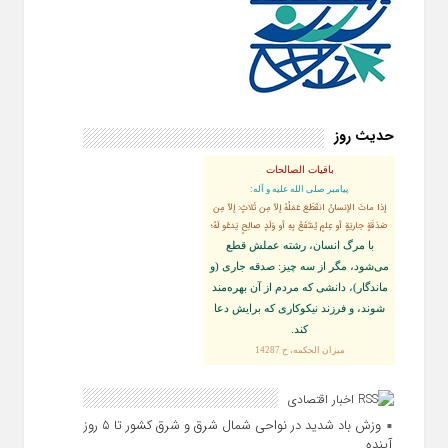
حدیث روز
باقیات الصالحات
پيامبر صلى‏ الله‏ عليه ‏و‏ آله:
إذا ماتَ الإنسانُ انقَطَعَ عَمَلُهُ إلاّ مِن ثَلاثٍ: إلاّ مِن
صَدَقَةٍ جاريَةٍ أو عِلمٍ يُنتَفَعُ بِهِ أو وَلَدٍ صالِحٍ يَدعُو لَهُ؛
با مرگ انسان، رشته عملش قطع
مى‌شود، مگر از سه چيز: صدقه جارى (و
ماندگار)، دانشى كه مردم از آن بهره‏‌مند
شوند، و فرزند نيكوكارى كه برايش دعا
كند.
ميزان الحكمه، ح 14287
اخبار اقتصادی
وزش باد شدید در نواحی شمال شرق و شرق کشور تا ۵ روز
آینده