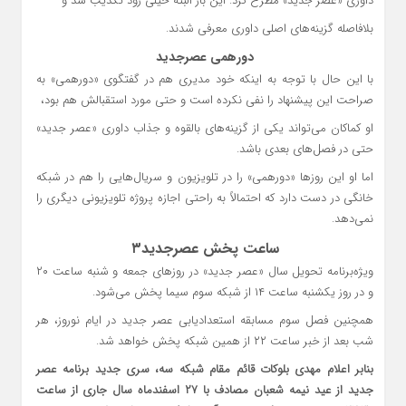
داوری «عصر جدید» مطرح کرد. این بار البته خیلی زود تکذیب شد و
بلافاصله گزینه‌های اصلی داوری معرفی شدند.
دورهمی عصرجدید
با این حال با توجه به اینکه خود مدیری هم در گفتگوی «دورهمی» به
صراحت این پیشنهاد را نفی نکرده است و حتی مورد استقبالش هم بود،
او کماکان می‌تواند یکی از گزینه‌های بالقوه و جذاب داوری «عصر جدید»
حتی در فصل‌های بعدی باشد.
اما او این روزها «دورهمی» را در تلویزیون و سریال‌هایی را هم در شبکه
خانگی در دست دارد که احتمالاً به راحتی اجازه پروژه تلویزیونی دیگری را
نمی‌دهد.
ساعت پخش عصرجدید۳
ویژه‌برنامه تحویل سال «عصر جدید» در روزهای جمعه و شنبه ساعت ۲۰
و در روز یکشنبه ساعت ۱۴ از ‌شبکه سوم سیما پخش می‌شود.
همچنین فصل سوم مسابقه استعدادیابی عصر جدید در ایام نوروز، هر
‌شب بعد از خبر ساعت ۲۲ از همین شبکه پخش خواهد شد.‌
بنابر اعلام مهدی بلوکات قائم مقام شبکه سه، سری جدید برنامه عصر
جدید از عید نیمه شعبان مصادف با ۲۷ اسفندماه سال جاری از ساعت