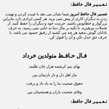
تـعـبـیـر فال حافظ:
تفسیر فال حافظ امروز
شما نشان می دهد با غیبت کردن و تهمت
زدن به دیگران کاری از پیش نمی برید. هر کسی ایرادی دارد بنابراین
بزرگوار و خطاپوش باشید. حرمت خود و دیگران را حفظ کنید. از
تجملات بپرهیزید. با تکیه بر مال دنیا به جایی نمی رسید. به حرف
نادانان گوش ندهید هر چه می کشید از رفیق حسود می باشد. با
حرف حق جدل نکن و آن را قبول کن.
فـال حـافـظ متولدین خرداد
بهای نیم کرشمه هزار جان طلبند
نیاز اهل دل و ناز نازنینان بین
حقوق صحبت ما را به باد داد و برفت
وفای صحبت یاران و همنشینان بین
تـعـبـیـر فال حافظ: