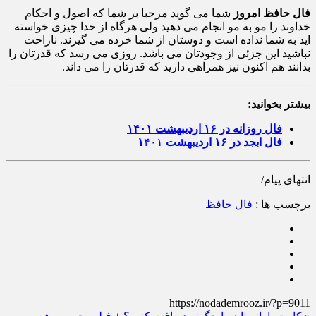
فال حافظ امروز
شما می گوید مرحبا بر شما که اصول و احکام
خداوند را مو به مو انجام می دهید ولی هرگاه از خدا چیزی خواسته
اید به شما نداده است و دوستان از شما خرده می گیرند. ناراحت
نباشید این جزئی از وجودتان می باشد. روزی می رسد که قدرتان را
بدانند هم اکنون نیز همراهی دارید که قدرتان را می داند.
بیشتر بخوانید:
فال روزانه در ۱۶ اردیبهشت ۱۴۰۱
فال ابجد در ۱۶ اردیبهشت ۱
۴۰۱
انتهای پیام/
برچسب ها :
فال حافظ
https://nodademrooz.ir/?p=9011