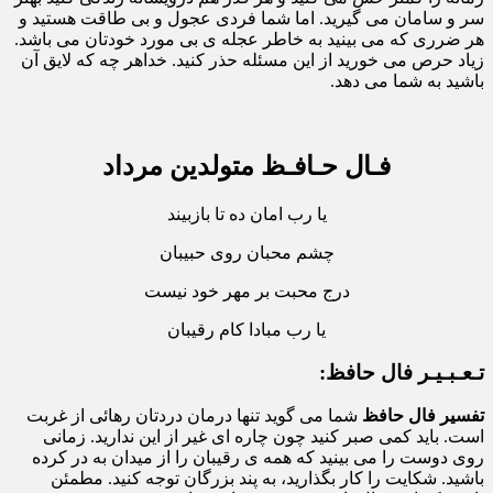
سر و سامان می گیرید. اما شما فردی عجول و بی طاقت هستید و
هر ضرری که می بینید به خاطر عجله ی بی مورد خودتان می باشد.
زیاد حرص می خورید از این مسئله حذر کنید. خداهر چه که لایق آن
باشید به شما می دهد.
فـال حـافـظ متولدین مرداد
یا رب امان ده تا بازبیند
چشم محبان روی حبیبان
درج محبت بر مهر خود نیست
یا رب مبادا کام رقیبان
تـعـبـیـر فال حافظ:
تفسیر فال حافظ
شما می گوید تنها درمان دردتان رهائی از غربت
است. باید کمی صبر کنید چون چاره ای غیر از این ندارید. زمانی
روی دوست را می بینید که همه ی رقیبان را از میدان به در کرده
باشید. شکایت را کار بگذارید، به پند بزرگان توجه کنید. مطمئن