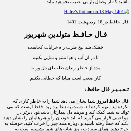
باشید که از وصال یار بی نصیب نخواهید ماند.
فال حافظ در 18 اردیبهشت 1401
فـال حـافـظ متولدین شهریور
خشک شد بیخ طرب راه خرابات کجاست
تا در آن آب و هوا نشو و نمایی بکنیم
مدد از خاطر رندان طلب ای دل ور نه
کار صعب است مبادا که خطایی بکنیم
تـعـبـیـر فال حافظ:
فال حافظ امروز
شما نشان می دهد شما را به خاطر کاری که
نکرده اید متهم کرده اند. دست به دعا بردارید، فقط اوست که می
تواند به شما کمک کند و مرهم دل بیمارتان باشد.نودادبرتر در
موقعیتی قرار می گیرید که باید خودتان را و هنرهایتان را نشان دهید
نکند که خطا رفته باشید و دوباره همه چیز را خراب کنید. حوصله به
خرج دهید. همای سعادت روی شانه های شما نشسته است به