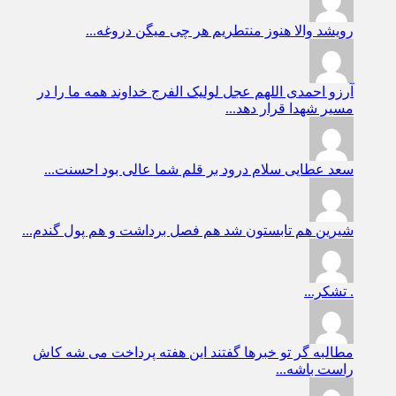
رویشد
والا هنوز منتطریم هر چی میگن دروغه...
آرزو احمدی
اللهم عجل لولیک الفرج خداوند همه ما را در
مسیر شهدا قرار دهد...
سعد عطایی
سلام درود بر قلم شما عالی بود احسنت...
شیرین
هم تابستون شد هم فصل برداشت و هم پول گندم...
.
تشکر...
مطالبه گر
تو خبرها گفتند این هفته پرداخت می شه کاش
راست باشه...