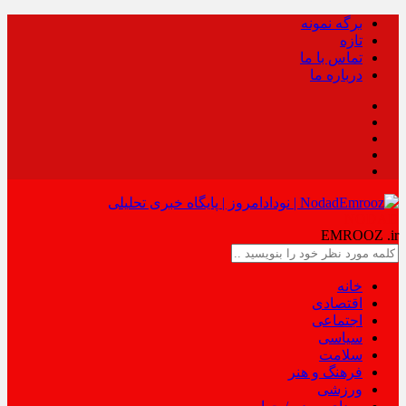
برگه نمونه
تازه
تماس با ما
درباره ما
NODAD
EMROOZ
.ir
خانه
اقتصادی
اجتماعی
سیاسی
سلامت
فرهنگ و هنر
ورزشی