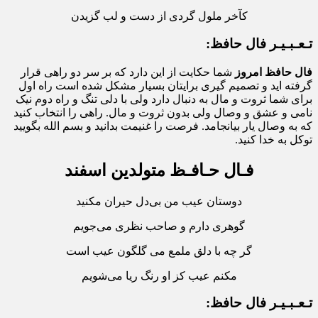
کآخر ملول گردی از دست و لب گزیدن
تـعـبـیـر فال حافظ:
فال حافظ امروز
شما حکایت از این دارد که بر سر دو راهی قرار
گرفته اید و تصمیم گیری برایتان بسیار مشکل شده است راه اول
برای شما ثروت و مال به دنبال دارد ولی با دلی تنگ و راه دوم نیک
نامی و عشق و وصال ولی بدون ثروت و مال. راهی را انتخاب کنید
که به وصال یار بیانجامد. فرصت را غنیمت بدانید و بسم الله بگویید
توکل به خدا کنید.
فـال حـافـظ متولدین اسفند
دوستان عیب من بی‌دل حیران مکنید
گوهری دارم و صاحب نظری می‌جویم
گر چه با دلق ملمع می گلگون عیب است
مکنم عیب کز او رنگ ریا می‌شویم
تـعـبـیـر فال حافظ: