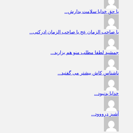
یا حق
خدایا سلامت بدارش...
یا صاحب الزمان عج
یا صاحب الزمان ادرکنی...
جمشید
لطفا مطلب منو هم بزارید...
ناشناس
کاش بیشتر می گفتید...
خدایا
بدنبود...
آشپز
درووود...