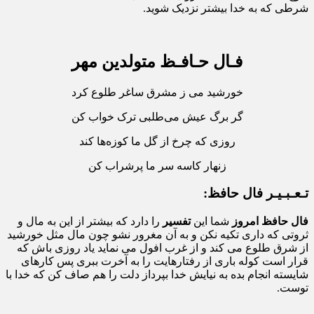
شرطی که به خدا بیشتر نزدیک شوید.
فـال حـافـظ متولدین مهر
خورشید می ز مشرق ساغر طلوع کرد
گر برگ عیش می‌طلبی ترک خواب کن
روزی که چرخ از گل ما کوزه‌ها کند
زنهار کاسه سر ما پرشراب کن
تـعـبـیـر فال حافظ:
فال حافظ امروز
شما این
تفسیر
را دارد که بیشتر از این به مال و
ثروتی که داری تکیه نکن و به آن مغرور نشو چون مال مثل خورشید
از شرق طلوع می کند و از غرب افول می نماید یاد روزی باش که
قرار است کوله باری از رفتارهایت را به آخرت ببری پس کارهای
شایسته انجام بده به نیایش خدا بپرداز دلت را هم صاف کن که خدا با
توست.