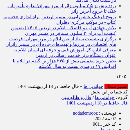
بازگشت دنبال می‌کند
تردد بیش از ۲.۵ میلیون زائر از مرز مهران/ تداوم تأمین آب
خنک تا خروج آخرین زائر
ترویج فرهنگ عاشورایی در مسیر اربعین | راه‌ اندازی «حسینه
کتاب» در موکب مرکزی دهلران
تلاش جهادی آب و فاضلاب ایلام در اربعین ۱۴۰۵ | تضمین
کیفیت آب برای ۳ میلیون مسافر در مسیر مهران
برگزاری نشست ستاد اربعین ایلام در مرز مهران؛ فرصت‌
های اقتصادی در مرزها و تهدیدهای جاده‌ ای در مسیر زائران
معرفی اداره کل آموزش فنی و حرفه‌ ای استان ایلام به‌
عنوان دستگاه برتر خدمت‌ رسانی در اربعین
تحقق خرید تضمینی بیش از ۲۴۵ هزار تن گندم در ایلام با
افزایش ۱۷ درصدی نسبت به سال گذشته
مسیر شما
خواندنی ها
» فال حافظ در 18 اردیبهشت 1401
کد شما در این بخش
گروه :
خواندنی ها
/
فال و طالع بینی
فال حافظ در 18 اردیبهشت 1401
نویسنده :
nodademrooz
07 مه 2022
کد خبر 9011
بدون نظر