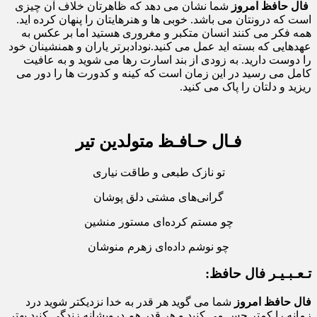
فال حافظ
امروز
شما نشان می دهد که ظاهرتان خلاف آن چیزی
است که درونتان می باشد. خوبی ها و هنرهایتان را پنهان کرده اید.
همه فکر می کنند انسان متکبر و مغروری هستید اما بر عکس به
عهدهایی که بسته اید عمل می کنید.نودادبرتر یاران و همنشینان خود
را دوست دارید. به زودی از بند اسارت رها می شوید و به عافیت
کامل می رسید در این زمان است که کینه و کدورت ها را دور می
ریزید و دلتان را پاک می کنید.
فـال حـافـظ متولدین تیر
تو نازک طبعی و طاقت نیاری
گرانی‌های مشتی دلق پوشان
چو مستم کرده‌ای مستور منشین
چو نوشم داده‌ای زهرم منوشان
تـعـبـیـر فال حافظ:
فال حافظ امروز
شما می گوید هر قدر به خدا نزدیکتر شوید درد
زمانه را کمتر حس می کنید و هر قدر هم درویشانه زندگی کنید بهتر