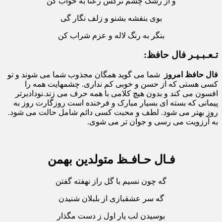
و از رشک چشم نرگس رعنا به خواب کن
بوی بنفشه بشنو و زلف نگار گی
بنگر به رنگ لاله و عزم شراب کن
تـعـبـیـر فال حافظ:
فال حافظ امروز
شما می گوید همگان مجذوب شما می شوند و تو
کسی هستی که از حسن و خوبی کم نداری. چشمهایت همه را
افسون می کند و بدون هیچ کلامی با همه حرف می زند.نودادبرتر
پیمانی که بسته ای بسیار مبارک و فرخنده است روزگارت روز به
روز بهتر می شود. لطف و محبت کسی دائم شامل حالت می شود.
به آرزویت می رسی و جوان تر می شوی.
فـال حـافـظ متولدین بهمن
گه چون نسیم با گل راز نهفته گفتن
گه سر عشقبازی از بلبلان شنیدن
بوسیدن لب یار اول ز دست مگذار