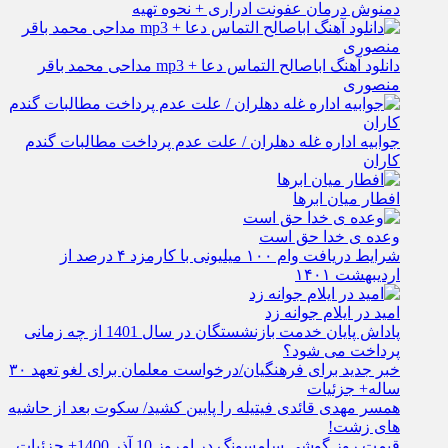
دمنوش درمان عفونت ادراری + نحوه تهیه
دانلود آهنگ اباصالح التماس دعا + mp3 مداحی محمد باقر
منصوری
جوابیه اداره غله دهلران / علت عدم پرداخت مطالبات گندم
کاران
افطار میان ابرها
وعده ی خدا حق است
شرایط دریافت وام ۱۰۰ میلیونی با کارمزد ۴ درصد از
اردیبهشت ۱۴۰۱
امید در ایلام جوانه زد
پاداش پایان خدمت بازنشستگان در سال 1401 از چه زمانی
پرداخت می شود؟
خبر جدید برای فرهنگیان/درخواست معلمان برای لغو تعهد ۳۰
ساله+ جزئیات
همسر مهدی قائدی فیتیله را پایین کشید/ سکوت بعد از حاشیه
های زشت!
قیمت روز گوشی سامسونگ در امروز 10 آذر 1400+ جزئیات