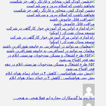
دشمن کودک کش، متجاوز و غارتگر راهی جز شکست
نخواهند داشت که اسلام پیروز و سربلند است
مراقب قاتل خاموش باشید
راه اندازی اولین مرکز آموزشِ جوار کارگاهی در شرکت
توسعه میدان نفت آذر ( اویکو)
معلمان می‌توانند در امیدآفرینی به جامعه نقش‌آفرین باشند
۶۵۲ طرح اشتغال و مسکن مددجویان بهزیستی ایلام در دهه
فجر افتتاح می‌شود
پیش بینی هواشناسی : کاهش ۴ درجه‌ای دمای هوای ایلام
دیناروند
ما گندمکاران بیچاره ایم فعلا هیچی به هیچی...