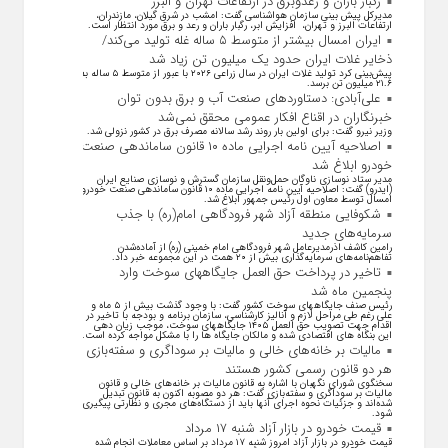
رگبار باران و رعدوبرق در ارتفاعات تهران و البرز
مدیرکل پیش بینی سازمان هواشناسی گفت: امشب در شرق گیلان، مازندران،
ارتفاعات البرز و تهران، افزایش ابر، رگبار باران و رعد و برق مورد انتظار است.
ایران امسال بیشتر از متوسط ۵ ساله غله تولید می‌کند/
ذخایر غلات ایران حدود یک میلیون تن زیاد شد
پیش‌بینی کرد تولید غلات ایران در سال زراعی ۲۰۲۶ با عبور از متوسط ۵ ساله به
۲۱.۶ میلیون تن برسد.
علی‌آبادی: دستاورد‌های صنعت آب و برق بدون توان
خبرنگاران در اقناع افکار عمومی محقق نمی‌شد
وزیر نیرو گفت: برای اولین بار روند رشد سالانه مصرف برق در کشور نزولی شد.
اصلاحیه آیین نامه اجرایی ماده ۱۰ قانون ساماندهی صنعت
خودرو ابلاغ شد
مدیر ستاد نوسازی ناوگان حمل‌ونقل سازمان گسترش و نوسازی صنایع ایران
(ایدرو) گفت: اصلاحیه آیین نامه اجرایی ماده ۱۰ قانون ساماندهی صنعت خودرو
امسال توسط معاون اول رئیس جمهور ابلاغ شد.
شکوفایی منطقه آزاد شهر فرودگاهی امام(ره) با جذب
سرمایه‌های جدید
رامین کاشف اذرمدیرعامل شهر فرودگاهی امام خمینی (ره) از آماده‌شدن
تفاهم‌نامه‌های سرمایه‌گذاری بیش از ۲۰ همت در این مجموعه خبر داد.
تاخیر در پرداخت حق العمل جایگاههای سوخت وارد
پنجمین ماه شد
رئیس صنف جایگاههای سوخت کشور گفت: با وجود گذشت بیش از ۵ ماه و
علی رغم طی مراحل لازم و آنالیز کارشناسی، سازمان برنامه و بودجه با تاخیر در
اقدام جهت تصویب حق العمل ۱۴۰۵ جایگاههای سوخت، موجب زیان دهی
این بنگاه های اقتصادی شده و مالکان جایگاه ها را با مشکل مواجه کرده است.
مالیات بر خانه‌های خالی و مالیات بر سوداگری و سفته‌بازی
هر دو قانون رسمی کشور هستند
سخنگوی شورای نگهبان با اشاره به قانون مالیات بر خانه‌های خالی و قانون
مالیات بر سوداگری و سفته‌بازی گفت: هر دو مصوبه اکنون به قانون تبدیل
شده‌اند و جزئیات نحوه اجرای آنها باید از دستگاه‌های مجری و نظارتی پیگیری
شود.
قیمت خودرو در بازار آزاد شنبه ۱۷ مرداد
قیمت خودرو در بازار آزاد امروز شنبه ۱۷ مرداد بر اساس معاملات انجام شده