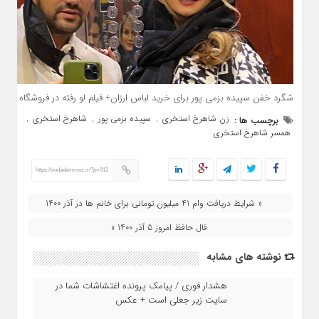
شگرد خفن سپیده بزمی پور برای خرید لباس ارزان+ فیلم لو رفته در فروشگاه
زن شاهرخ استخری
سپیده بزمی پور
شاهرخ استخری
برچسب ها :
,
,
,
همسر شاهرخ استخری
https://nodademrooz.ir/?p=912
« شرایط دریافت وام 41 میلیون تومانی برای خانم ها در آذر 1400
فال حافظ امروز 5 آذر 1400 »
نوشته های مشابه
هشدار فوری / پیامک پرونده اغتشاشات شما در
سایت زیر جعلی است + عکس