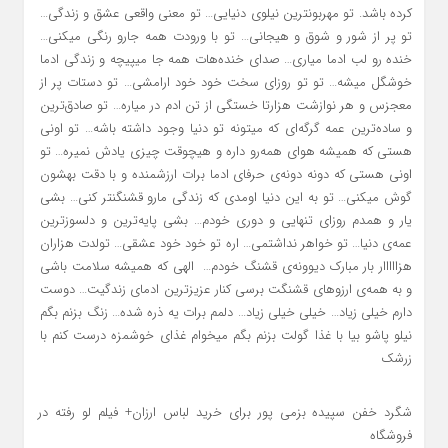
کرده باشد. تو مهربونترین نیلوی دنیایی… تو معنی واقعی عشق و زندگی‌…
تو پر از شور و شوق و هیجانی… تو با ورودت همه جارو رنگی میکنی…
خنده رو لب ادما میاری… صدای خنده‌هات همه جا میپیچه و زندگی ادما
خوشگل میشه… تو تو روزای سخت خود خود ارامشی… تو دستات پر از
معجزس و هر نوازشت هزارتا خستگی از تن ادم در میاره… تو صادق‌ترین
و ساده‌ترین عمه گرگه‌ای که میتونه تو دنیا وجود داشته باشه… تو اونی
هستی که همیشه هوای همه‌رو داره و هیچوقت چیزی یادش نمیره… تو
اونی هستی که دونه دونه‌ی حرفای ادما برات ارزشمنده و با دقت بهشون
گوش میکنی… تو به این دنیا اومدی که زندگی مارو قشنگنتر کنی… بشی
یار و همدم روزای تنهایی و دوری خودم… بشی پایه‌ترین و دلسوزترین
عمه‌ی دنیا… تو خواهر نداشتمی… اره تو خود خود عشقی… تولدت هزاران
هزااااار بار مبارک دیوونه‌ی قشنگ خودم… الهی که همیشه سلامت باشی
و به همه‌ی ارزوهای قشنگت برسی کنار عزیزترین ادمای زندگیت… دوست
دارم خیلی زیاد… خیلی خیلی زیاد… دلمم برات یه ذره شده… زنگ بزنم بگم
نیلو پاشو بیا با غذا گولت بزنم بگم میخوام غذای خوشمزه درست کنم با
زرشک
شگرد خفن سپیده بزمی پور برای خرید لباس ارزان+ فیلم لو رفته در
فروشگاه