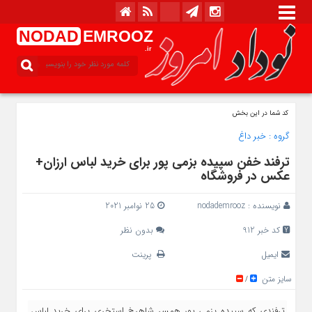
NODAD
EMROOZ
.ir
کد شما در این بخش
گروه :
خبر داغ
ترفند خفن سپیده بزمی پور برای خرید لباس ارزان+
عکس در فروشگاه
نویسنده :
nodademrooz
25 نوامبر 2021
کد خبر 912
بدون نظر
ایمیل
پرینت
سایز متن
/
ترفندی که سپیده بزمی پور همسر شاهرخ استخری برای خرید لباس