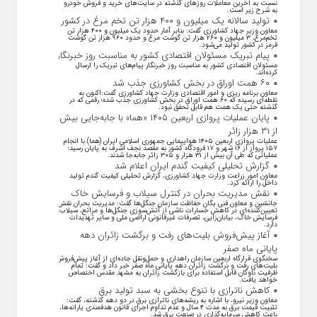
نسبت به آخرین معاملات روز‌های گذشته در سایت‌های خرید و فروش خودرو
به شرح زیر است.
تولید سالانه یک میلیون و ۴۰۰ هزار تن تخم مرغ در کشور
معاون وزیر جهاد کشاورزی گفت: بنابر آمار حدود یک میلیون و ۴۰۰ هزار تن
تخم‌مرغ، ۳ میلیون و ۲۶۰ هزار تن گوشت مرغ و حدود ۹۶۰ هزار تن گوشت
قرمز در کشور تولید می‌شود.
پیام تبریک مسئولان اقتصادی کشور به مناسبت روز خبرنگار
مسئولان اقتصادی کشور به مناسبت روز خبرنگار پیام‌های تبریک را ارسال
کرده‌اند.
۶۰ همت اوراق در بخش کشاورزی جذب شد
معاون برنامه ریزی و امور اقتصادی وزارت جهاد کشاورزی گفت:اکنون به
نقطه‌ای رسیده که ۶۰ همت اوراق در بخش کشاورزی جذب شده؛ رقمی که در
گذشته حتی یک همت هم قابل تحقق نبود.
پایان عملیات پروازی اربعین ۱۴۰۵ «هما» با جابه‌جایی بیش
از ۳۱ هزار زائر
عملیات پروازی اربعین ۱۴۰۵ هواپیمایی جمهوری اسلامی ایران (هما) با انجام
۱۵۷ پرواز از ۱۶ شهر و ۱۷ فرودگاه کشور به مقصد نجف اشرف به پایان رسید؛
عملیاتی که طی آن بیش از ۳۱ هزار و ۳۰۵ زائر جابه‌جا شدند.
گزارش تحلیلی کیفیت گندم ایران اعلام شد
معاون امور زراعت وزارت جهاد کشاورزی، گزارش تحلیلی کیفیت گندم تولید
داخل را ارائه کرد.
نقش مدیریت بحران در کنترل سیلاب و فرسایش خاک
جانشین و معاون فنی یگان حفاظت سازمان جنگل‌ها گفت: مدیریت بحران نقش
تعیین‌کننده‌ای در کاهش خسارات ناشی از آتش‌سوزی جنگل‌ها و مراتع، سیلاب،
فرسایش خاک، بیابان‌زایی، تصرفات غیرقانونی اراضی ملی و سایر تهدیدات
دارد.
آغاز پیش‌فروش بلیت‌های رفت و برگشت زائران دهه
پایانی ماه صفر
سخنگوی قرارگاه اربعین سازمان راهداری و حمل‌ونقل جاده‌ای از آغاز پیش‌فروش
بلیت‌های رفت و برگشت زائران دهه پایانی ماه صفر خبر داد و گفت: تمام
ظرفیت ناوگان قابل استفاده برای بازگشت زائران به مشهد مقدس اختصاص
خواهد یافت.
کاهش ناترازی با تنوع بخشی به سبد تولید برق
معاون وزیر نیرو، با اشاره به ریشه‌های ناترازی برق در دو دهه گذشته، گفت:
تثبیت قیمت برق به مدت ۴ سال و عدم تداوم اجرای قانون هدفمندی یارانه‌ها،
باعث کاهش سرمایه‌گذاری در صنعت برق شد.