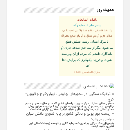
حدیث روز
باقیات الصالحات
پيامبر صلى‏ الله‏ عليه ‏و‏ آله:
إذا ماتَ الإنسانُ انقَطَعَ عَمَلُهُ إلاّ مِن ثَلاثٍ: إلاّ مِن
صَدَقَةٍ جاريَةٍ أو عِلمٍ يُنتَفَعُ بِهِ أو وَلَدٍ صالِحٍ يَدعُو لَهُ؛
با مرگ انسان، رشته عملش قطع
مى‌شود، مگر از سه چيز: صدقه جارى (و
ماندگار)، دانشى كه مردم از آن بهره‏‌مند
شوند، و فرزند نيكوكارى كه برايش دعا
كند.
ميزان الحكمه، ح 14287
اخبار اقتصادی
ترافیک سنگین در محورهای چالوس، تهران-کرج و قزوین-
کرج
مسئول سالن عملیات مرکز مدیریت راه‌های کشور گفت: در حال حاضر در محور
چالوس، آزادراه‌های تهران-کرج-قزوین و قزوین-کرج-تهران و همچنین برخی
محدوده‌های آزادراه تهران-شمال و هراز، ترافیک سنگین گزارش شده است.
زیست بوم پولی و بانکی کشور بر پایه فناوری دانش بنیان
طراحی می‌شود
رئیس‌کل بانک مرکزی بر ضرورت سرمایه‌گذاری و توسعه زیرساخت‌های این
فناوری تأکید کردند.