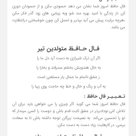
فال حافظ امروز شما نشان می دهد حسودی مکن و از حسودان دوری
کن ،از زندگی با امید بهره مند شو وبه زیبایی های زود گذر فکر مکن
،هرچه برایت پیش می آید بپذیر و تحمل کن چون خوشبختی درانتظارت
می باشد.
فـال حـافـظ متولدین تیر
اگر آن ترک شیرازی به دست آرد دل ما را
به خال هندویش بخشم سمرقند و بخارا را
ز عشق ناتمام ما جمال یار مستغنی است
به آب و رنگ و خال و خط چه حاجت روی زیبا را
تـعـبـیـر فال حافظ :
فال حافظ امروز شما می گوید اگر چیزی را می خواهی باید برای آن
تلاش کنی.نودادبرتر در عشق ثابت قدم باش و دوست را کسی مپندار که
تو را تحسین می‌کند. به نصیحت بزرگان توجه داشته باش تا به سعادت
برسی. در کارهایت زیاد دست به دست مکن.