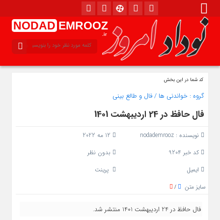
NODAD
EMROOZ
.ir
کد شما در این بخش
گروه :
خواندنی ها
/
فال و طالع بینی
فال حافظ در 24 اردیبهشت 1401
نویسنده :
nodademrooz
12 مه 2022
کد خبر 9204
بدون نظر
ایمیل
پرینت
سایز متن
/
فال حافظ در 24 اردیبهشت 1401 منتشر شد.