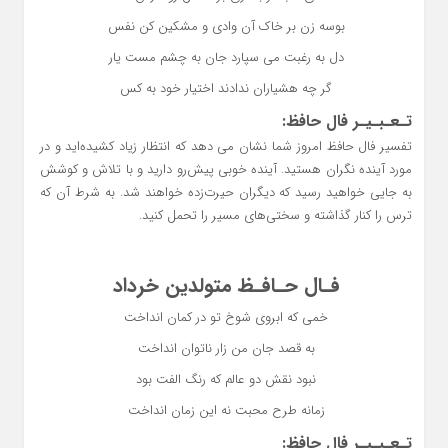
بوسه زن بر خاک آن وادی و مشکین کن نفس
دل به رغبت می سپارد جان به چشم مست یار
گر چه هشیاران ندادند اختیار خود به کس
تـعـبـیـر فال حافظ:
تفسیر فال حافظ امروز شما نشان می دهد که انتظار زیاد کشیده‌اید و در
مورد آینده نگران هستید. آینده خوبی پیش‌رو دارید و با تلاش و کوشش
به جایی خواهید رسید که دیگران حیرت‌زده خواهند شد. به شرط آن که
ترس را کنار گذاشته و سختی‌های مسیر را تحمل کنید.
فـال حـافـظ متولدین خرداد
خمی که ابروی شوخ تو در کمان انداخت
به قصد جان من زار ناتوان انداخت
نبود نقش دو عالم که رنگ الفت بود
زمانه طرح محبت نه این زمان انداخت
تـعـبـیـر فال حافظ: