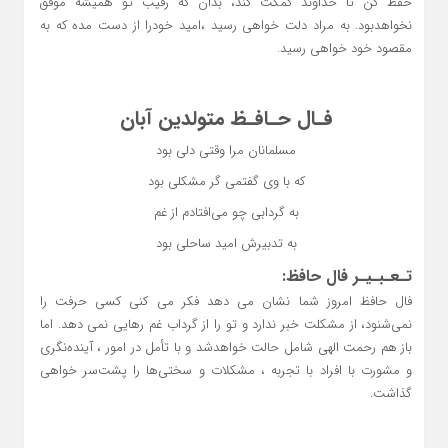
حفظ کن تا خداوند کمکت کند، بدان که رقیب تو همیشه موفق
نخواهدبود. به مراد دلت خواهی رسید ،امید خودرا از دست مده که به
مقصود خود خواهی رسید.
فـال حـافـظ متولدین آبان
مسلمانان مرا وقتی دلی بود
که با وی گفتمی گر مشکلی بود
به گردابی چو می‌افتادم از غم
به تدبیرش امید ساحلی بود
تـعـبـیـر فال حافظ:
فال حافظ امروز شما نشان می دهد فکر می کنی کسی حرفت را
نمی‌شنود، از مشکلت خبر ندارد و تو را از گرداب غم رهایی نمی دهد. اما
باز هم رحمت الهی شامل حالت خواهدشد و با تأمل در امور ، آینده‌نگری
و مشورت با افراد با تجربه ، مشکلات و سختی‌ها را پشت‌سر خواهی
گذاشت.