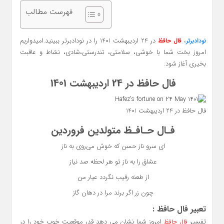
فهرست مطالب
،
در 24 اردیبهشت 1401 را در نودادبرتر ببینید.امیدواریم
نودادبرتر
فال حافظ
امروز بخت شما با خوشی، سلامتی، تندرستی،شادی، نشاط و عاقبت
بخیری آغاز شود.
فال حافظ در 24 اردیبهشت 1401
فال حافظ در 24 اردیبهشت 1401
فـال حـافـظ متولدین فروردین
ای سرو ناز حسن که خوش می‌روی به ناز
عشاق را به ناز تو هر لحظه صد نیاز
از طعنه رقیب نگردد عیار من
چون زر اگر برند مرا در دهان گاز
تعبیر
فال حافظ
:
تفسیر
امروز
شما نشان می دهد قدر موقعیت‌ خوب خود را در
فال حافظ