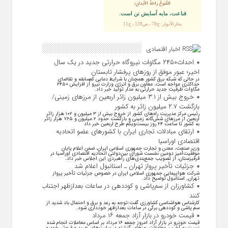
القُنوعُ راحَةُ الأبدانِ؛
قناعت، مايه آسايش تن است.
بحارالأنوار: ج78 ، ص128 ، ح11
اخبار اقتصادی
احداث۲۴۵۰ مگاوات نیروگاه حرارتی جدید در یک سال
اخیر؛ عبور موفق از روز‌های پرفشار تابستان
در حالی که شبکه برق کشور همچنان با شرایط دمایی کم‌سابقه و تقاضای
حداکثری مواجه است، معاون برق و انرژی وزارت نیرو از افزایش ۲۴۵۰
مگاوات ظرفیت جدید حرارتی به مدار تولید خبر داد.
خروج بیش از ۳.۱ میلیون زائر اربعین از مرزهای زمینی/
بازگشت ۲.۷ میلیون زائر به کشور
رئیس مرکز مدیریت راه‌های کشور از خروج بیش از ۳ میلیون و ۱۰۲ هزار زائر
اربعین از مرزهای شش‌گانه زمینی و بازگشت حدود ۲ میلیون و ۷۶۵ هزار زائر
به کشور تا ساعت ۲۴ روز بیست‌ویکم طرح اربعین خبر داد
ارتقای مبادلات تجاری ایران با کشور‌های عضو اتحادیه
اقتصادی اوراسیا
وزیر صنعت، معدن و تجارت جمهوری اسلامی ایران، ضمن اعلام پایان
موفقیت‌آمیز دومین نشست شورای بین‌دولتی اتحادیه اقتصادی اوراسیا در
قرقیزستان، از تصویب جمع‌بندی‌های راهبردی این اجلاس خبر داد.
جزئیات تأخیر پرواز تهران ـ استانبول اعلام شد
شرکت هواپیمایی جمهوری اسلامی ایران در خصوص جزئیات تأخیر پرواز
تهران_ استانبول توضیح داد.
کشاورزان از سم‌پاشی و کوددهی در ساعات بعدازظهر اجتناب
کنند
کارشناس هواشناسی کشاورزی گفت:توجه به رعد و برق و احتمال باد شدید از
سم پاشی و کوددهی برگی در ساعات بعدازظهر خودداری شود.
قیمت خودرو در بازار آزاد جمعه ۱۶ مرداد
قیمت خودرو در بازار آزاد امروز جمعه ۱۶ مرداد بر اساس معاملات انجام شده
نسبت به آخرین معاملات روز‌های گذشته در سایت‌های خرید و فروش خودرو