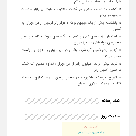
شرکت آب و فاضلاب استان ایلام
کشف ۱۰ تخلف صنفی در گشت مشترک نظارت بر بازار خدمات
خودرو در ایلام
بازگشت بیش از یک میلیون و ۳۰۵ هزار زائر اربعین از مرز مهران به
کشور
استمرار بازدیدهای کمی و کیفی جایگاه‌ های سوخت ثابت و سیار
مسیرهای مواصلاتی به مرز مهران
آبفای ایلام تأمین آب شرب زائران در مرز مهران را تا پایان بازگشت
دنبال می‌کند
تردد بیش از ۲.۵ میلیون زائر از مرز مهران/ تداوم تأمین آب خنک
تا خروج آخرین زائر
ترویج فرهنگ عاشورایی در مسیر اربعین | راه‌ اندازی «حسینه
کتاب» در موکب مرکزی دهلران
نماد رسانه
حدیث روز
آسایش تن
امام حسین علیه السلام: