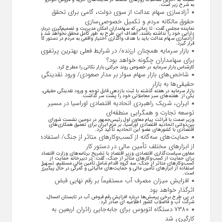
به شرح زیر است.
آزادسازی سهام عدالت از سوی دولت، گامی برای تحقق
حقوق مالکانه مردم و تکمیل خصوصی‌سازی
نماینده مجلس گفت: تا زمانی که سهامداران امکان مدیریت و تصمیم‌گیری درباره
دارایی خود را نداشته باشند، اهداف این طرح به طور کامل محقق نخواهد شد و
آزادسازی سهام عدالت باید با هدف واگذاری اختیار واقعی به مردم در دستور کار
قرار گیرد.
بازار سرمایه همچنان ارزنده/ در شرایط فعلی بهترین پرتفوی
برای سهامداران چگونه خواهد بود؟
کارشناس بازار سرمایه در خصوص روند حرکتی بازار نکاتی را مطرح کرد.
شاخص‌های بازار سهام سوار بر مدار صعودی/ ورود نقدینگی
حقیقی‌ها به بازار
بازار سرمایه در هفته گذشته با ثبت بازدهی قابل توجه و ورود نقدینگی حقیقی،
یکی از هفته‌های سبز معاملاتی خود را پشت سر گذاشت.
ایران، شریک راهبردی اتحادیه اقتصادی اوراسیا در مسیر
توسعه تجارت و همگرایی منطقه‌ای
وزیر صمت با قرائت پیام معاون اول رئیس‌جمهور در دومین نشست شورای
بین‌دولتی اتحادیه اقتصادی اوراسیا، بر عزم ایران برای تعمیق همکاری‌های
اقتصادی با کشورهای عضو این اتحادیه تأکید کرد.
حمایت‌های سه‌گانه از کسب‌وکارهای متاثر از جنگ/ استفاده
از ابزارهای مختلف تأمین مالی در دستور کار
معاون سیاست‌گذاری اقتصادی وزیر اقتصاد با تشریح برنامه‌های وزارت اقتصاد
برای حمایت از کسب‌وکار‌های متاثر از جنگ، گفت: در دبیرخانه حمایت از
کسب‌وکار‌های متاثر از جنگ، سه گروه اقدام شامل تأمین مالی مستقیم، تسهیل
استفاده از ابزار‌های تأمین مالی و حمایت‌های مالیاتی و گمرکی در حال پیگیری
است.
افزایش میزان مصرف آب مستقیماً بر رقم نهایی قبض
اثرگذار خواهد بود
در پی طرح برخی پرسش‌ها درباره افزایش رقم قبوض آب در تابستان امسال،
شرکت آب و فاضلاب کشور اطلاعیه ای صادر کرد.
۷۳۸۰ دستگاه اتوبوس برای جابه‌جایی زائران اربعین به
کارگیری شد