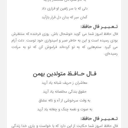
دلی که با سر زلفین او قراری داد
گمان مبر که بدان دل قرار بازآید
تـعـبـیـر فال حافظ:
فال حافظ امروز شما می گوید خوشحال باش. روزی فرخنده که منتظرش
بودی رسیده است و این به خاطر صبر و امیدواری خود توست. دلت آرام
می گیرد. ستم‌هایی که به تو کرده‌اند فراموش کن که تو به مرادت
رسیده‌ای.
فـال حـافـظ متولدین بهمن
معاشران ز حریف شبانه یاد آرید
حقوق بندگی مخلصانه یاد آرید
به وقت سرخوشی از آه و ناله عشاق
به صوت و نغمه چنگ و چغانه یاد آرید
تـعـبـیـر فال حافظ:
فال حافظ امروز شما حکایت از این دارد که با خواست و یاری خدا زندگی