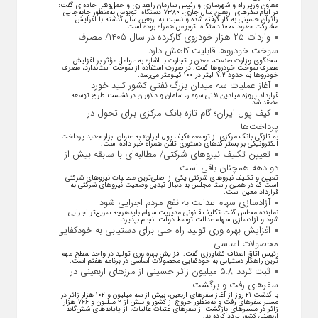
معاون وزیر راه و شهرسازی و رئیس سازمان راهداری و حمل‌ونقل جاده‌ای گفت:
در ایام سفرهای اربعین سال جاری، ۷۳۸۰ دستگاه اتوبوس به‌منظور جابه‌جایی
زائران حسینی به‌ کار گرفته شده و نسبت به اربعین سال گذشته با افزایش
مشارکت حدود ۱۰۰۰ دستگاه اتوبوس همراه بوده است.
واردات ۲۵ هزار خودروی کارکرده در سال ۱۴۰۵/ مصرف
سوخت خودرو‌ها قابلیت کاهش دارد
سخنگوی وزارت صنعت، معدن و تجارت با اشاره به عوامل مؤثر بر افزایش
مصرف سوخت خودرو‌ها گفت: در صورت استفاده از سوخت استاندارد، مصرف
خودرو‌ها به حدود ۷.۲ لیتر در ۱۰۰ کیلومتر می‌رسد.
آغاز عملیات سه میدان بزرگ نفتی کشور کلید خورد
قرارداد پروژه میادین نفتی سومار، سامان و دلاوران در نشست طرح توسعه
منعقد شد.
کیف پول ایران؛ گام تازه بانک مرکزی برای تحول در
پرداخت‌ها
به تازگی بانک مرکزی از توسعه «کیف پول ایران» به عنوان ابزار جدید پرداخت
الکترونیکی بر بستر کد‌های دستوری تلفن همراه خبر داده است.
تعیین تکلیف نیروهای شرکتی/ مطالبه‌ای با سابقه بیش از
دو دهه همچنان باقی است
تعیین و تکلیف نیرو‌های شرکتی یکی از اصلی‌ترین مطالبات نیرو‌های شرکتی
است که در همین راستا مجلس به دنبال تبدیل وضعیت نیرو‌های شرکتی به
قرارداد معین است.
آزادسازی سهام عدالت به نفع مردم اجرایی شود
نماینده مجلس گفت:تکلیف قانونی مدیریت سهام بایدهرچه سریع‌تر اجرایی
شود و آزادسازی سهام عدالت توسط دولت انجام بپذیرد.
افزایش بهره وری تولید راه حلی برای دستیابی به خودکفایی
محصولات اساسی
رئیس اتاق اصناف کشاورزی گفت: افزایش بهره وری تولید در واحد سطح مهم
ترین راهکار دستیابی به خودکفایی محصولات اساسی در برنامه هفتم است.
ثبت تردد ۵.۸ میلیون زائر حسینی از مرزهای اربعینی در
سفرهای رفت و برگشت
با گذشت ۲۱ روز از آغاز سفرهای اربعین، بیش از سه میلیون و ۱۰۲ هزار زائر در
مسیر سفرهای رفت و به‌منظور خروج از کشور و بیش از ۲ میلیون و ۷۶۶ هزار
زائر در مسیرهای بازگشت از سفرهای عتبات عالیات، از پایانه‌های شش‌گانه
اربعینی کشور تردد کرده‌اند.