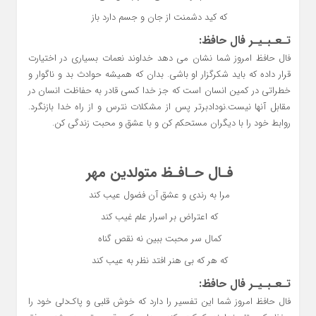
که کید دشمنت از جان و جسم دارد باز
تـعـبـیـر فال حافظ:
فال حافظ امروز شما نشان می دهد خداوند نعمات بسیاری در اختیارت
قرار داده که باید شکرگزار او باشی. بدان که همیشه حوادث بد و ناگوار و
خطراتی در کمین انسان است که جز خدا کسی قادر به حفاظت انسان در
مقابل آنها نیست.نودادبرتر پس از مشکلات نترس و از راه خدا بازنگرد.
روابط خود را با دیگران مستحکم کن و با عشق و محبت زندگی کن.
فـال حـافـظ متولدین مهر
مرا به رندی و عشق آن فضول عیب کند
که اعتراض بر اسرار علم غیب کند
کمال سر محبت ببین نه نقص گناه
که هر که بی هنر افتد نظر به عیب کند
تـعـبـیـر فال حافظ:
فال حافظ امروز
شما این تفسیر را دارد که خوش قلبی و پاک‌دلی خود را