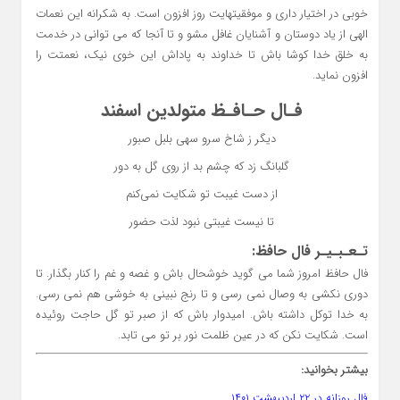
خوبی در اختیار داری و موفقیتهایت روز افزون است. به شکرانه این نعمات
الهی از یاد دوستان و آشنایان غافل مشو و تا آنجا که می توانی در خدمت
به خلق خدا کوشا باش تا خداوند به پاداش این خوی نیک، نعمتت را
افزون نماید.
فـال حـافـظ متولدین اسفند
دیگر ز شاخ سرو سهی بلبل صبور
گلبانگ زد که چشم بد از روی گل به دور
از دست غیبت تو شکایت نمی‌کنم
تا نیست غیبتی نبود لذت حضور
تـعـبـیـر فال حافظ:
فال حافظ امروز شما می گوید خوشحال باش و غصه و غم را کنار بگذار. تا
دوری نکشی به وصال نمی رسی و تا رنج نبینی به خوشی هم نمی رسی.
به خدا توکل داشته باش. امیدوار باش که از صبر تو گل حاجت روئیده
است. شکایت نکن که در عین ظلمت نور بر تو می تابد.
بیشتر بخوانید:
فال روزانه در ۲۲ اردیبهشت ۱۴۰۱