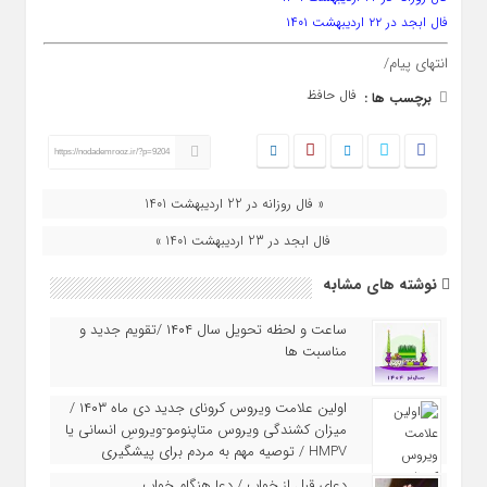
فال ابجد در ۲۲ اردیبهشت ۱۴۰۱
انتهای پیام/
فال حافظ
برچسب ها :
https://nodademrooz.ir/?p=9204
« فال روزانه در 22 اردیبهشت 1401
فال ابجد در 23 اردیبهشت 1401 »
نوشته های مشابه
ساعت و لحظه تحویل سال ۱۴۰۴ /تقویم جدید و
مناسبت ها
اولین علامت ویروس کرونای جدید دی ماه ۱۴۰۳ /
میزان کشندگی ویروس متاپنومو-ویروسِ انسانی یا
HMPV / توصیه مهم به مردم برای پیشگیری
دعای قبل از خواب / دعا هنگام خواب