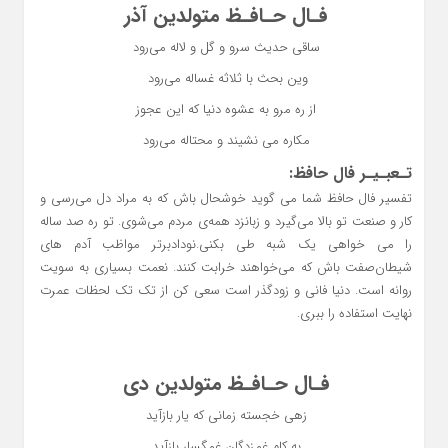
فـال حـافـظ متولدین آذر
ساقی حدیث سرو و گل و لاله می‌رود
وین بحث با ثلاثه غساله می‌رود ‌
از ره مرو به عشوه دنیا که این عجوز
مکاره می نشیند و محتاله می‌رود
تـعبـیـر فال حافظ:
تفسیر فال حافظ شما می گوید خوشحال باش که به مراد دل می‌رسی و
کار و صنعت تو بالا می‌گیرد و زبانزد همه‌ی مردم می‌شوی. تو ره صد ساله
را می خواهی یک شبه طی بکنی.نودادبرتر مواظب آدم های
شیطان‌صفت باش که می‌خواهند خرابت کنند. نعمت بسیاری به سویت
روانه است. دنیا فانی و زودگذر است سعی کن از تک تک لحظات عمرت
نهایت استفاده را ببری.
فـال حـافـظ متولدین دی
زهی خجسته زمانی که یار بازآید
به کام غمزدگان غمگسار بازآید