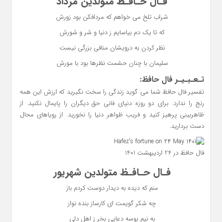
فـال حـافـظ متولدین مرداد
شراب تلخ می خواهم که مردافکن بود زورش
که تا یک دم بیاسایم ز دنیا و شر و شورش
نظر کردن به درویشان منافی بزرگی نیست
سلیمان با چنان حشمت نظرها بود با مورش
تـعـبـیـر فال حافظ:
تفسیر فال حافظ شما می گوید زندگی را سخت نگیرید که ارزش این همه
رنج را ندارد. برای دو روزه دنیای فانی حق دیگران را پایمال نکنید. از
ظاهربینی پرهیز کنید و فریب ظواهر دنیا را نخورید. از رویاهای محال
دست بردارید.
فال حافظ در 24 اردیبهشت 1401
فـال حـافـظ متولدین شهریور
منم که دیده به دیدار دوست کردم باز
چه شکر گویمت ای کارساز بنده نواز
به نیم بوسه دعایی بخر ز اهل دلی